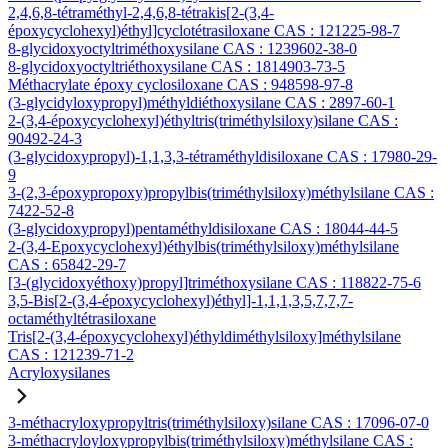
2,4,6,8-tétraméthyl-2,4,6,8-tétrakis[2-(3,4-
époxycyclohexyl)éthyl]cyclotétrasiloxane CAS : 121225-98-7
8-glycidoxyoctyltriméthoxysilane CAS : 1239602-38-0
8-glycidoxyoctyltriéthoxysilane CAS : 1814903-73-5
Méthacrylate époxy cyclosiloxane CAS : 948598-97-8
(3-glycidyloxypropyl)méthyldiéthoxysilane CAS : 2897-60-1
2-(3,4-époxycyclohexyl)éthyltris(triméthylsiloxy)silane CAS :
90492-24-3
(3-glycidoxypropyl)-1,1,3,3-tétraméthyldisiloxane CAS : 17980-29-
9
3-(2,3-époxypropoxy)propylbis(triméthylsiloxy)méthylsilane CAS :
7422-52-8
(3-glycidoxypropyl)pentaméthyldisiloxane CAS : 18044-44-5
2-(3,4-Epoxycyclohexyl)éthylbis(triméthylsiloxy)méthylsilane
CAS : 65842-29-7
[3-(glycidoxyéthoxy)propyl]triméthoxysilane CAS : 118822-75-6
3,5-Bis[2-(3,4-époxycyclohexyl)éthyl]-1,1,1,3,5,7,7,7-
octaméthyltétrasiloxane
Tris[2-(3,4-époxycyclohexyl)éthyldiméthylsiloxy]méthylsilane
CAS : 121239-71-2
Acryloxysilanes
3-méthacryloxypropyltris(triméthylsiloxy)silane CAS : 17096-07-0
3-méthacryloyloxypropylbis(triméthylsiloxy)méthylsilane CAS :