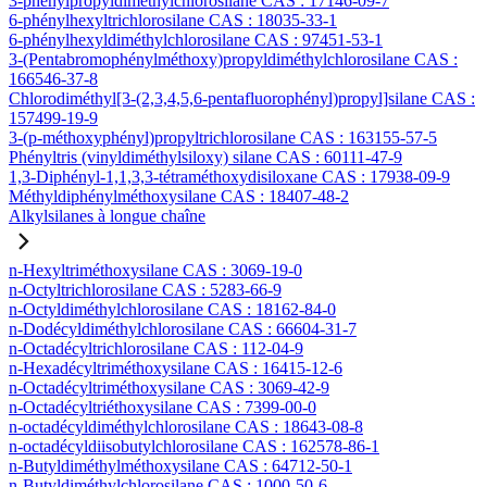
3-phénylpropyldiméthylchlorosilane CAS : 17146-09-7
6-phénylhexyltrichlorosilane CAS : 18035-33-1
6-phénylhexyldiméthylchlorosilane CAS : 97451-53-1
3-(Pentabromophénylméthoxy)propyldiméthylchlorosilane CAS :
166546-37-8
Chlorodiméthyl[3-(2,3,4,5,6-pentafluorophényl)propyl]silane CAS :
157499-19-9
3-(p-méthoxyphényl)propyltrichlorosilane CAS : 163155-57-5
Phényltris (vinyldiméthylsiloxy) silane CAS : 60111-47-9
1,3-Diphényl-1,1,3,3-tétraméthoxydisiloxane CAS : 17938-09-9
Méthyldiphénylméthoxysilane CAS : 18407-48-2
Alkylsilanes à longue chaîne
n-Hexyltriméthoxysilane CAS : 3069-19-0
n-Octyltrichlorosilane CAS : 5283-66-9
n-Octyldiméthylchlorosilane CAS : 18162-84-0
n-Dodécyldiméthylchlorosilane CAS : 66604-31-7
n-Octadécyltrichlorosilane CAS : 112-04-9
n-Hexadécyltriméthoxysilane CAS : 16415-12-6
n-Octadécyltriméthoxysilane CAS : 3069-42-9
n-Octadécyltriéthoxysilane CAS : 7399-00-0
n-octadécyldiméthylchlorosilane CAS : 18643-08-8
n-octadécyldiisobutylchlorosilane CAS : 162578-86-1
n-Butyldiméthylméthoxysilane CAS : 64712-50-1
n-Butyldiméthylchlorosilane CAS : 1000-50-6