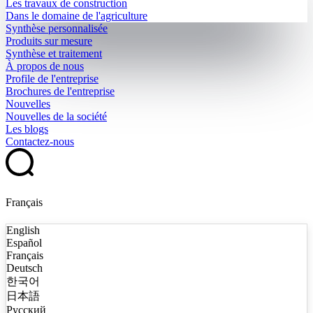
Les travaux de construction
Dans le domaine de l'agriculture
Synthèse personnalisée
Produits sur mesure
Synthèse et traitement
À propos de nous
Profile de l'entreprise
Brochures de l'entreprise
Nouvelles
Nouvelles de la société
Les blogs
Contactez-nous
Français
English
Español
Français
Deutsch
한국어
日本語
Русский