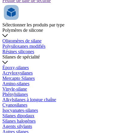
Feuille de date de sécurité
Sélectionner les produits par type
Polymères de silicone
Oligomères de silane
Polysiloxanes modifiés
Résines silicones
Silanes de spécialité
Époxy-silanes
Acryloxysilanes
Mercapto Silanes
Amino-silanes
Vinyle-silane
Phénylsilanes
Alkylsilanes à longue chaîne
Cyanosilanes
Isocyanates-silanes
Silanes dipodaux
Silanes halogènes
Agents silylants
Autres silanes