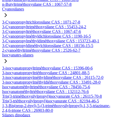
n-Butyltriméthoxysilane CAS : 1067-57-8
Cyanosilanes
3-Cyanopropyltrichlorosilane CAS : 1071-27-8
3-Cyanopropyltriméthoxysilane CAS : 55453-24-2
3-Cyanopropyltriéthoxysilane CAS : 1067-47-6
3-Cyanopropylméthyldichlorosilane CAS : 1190-16-5
3-Cyanopropylméthyldiméthoxysilane CAS : 153723-40-1
3-Cyanopropyldiméthylchlorosilane CAS : 18156-15-5
2-cyanoéthyltriméthoxysilane CAS : 2526-62-7
Isocyanates-silanes
3-isocyanatopropyltriméthoxysilane CAS : 15396-00-6
3-isocyanatopropyltriéthoxysilane CAS : 24801-88-5
3-isocyanatopropylméthyldiméthoxysilane CAS : 26115-72-0
3-isocyanatopropylméthyldiéthoxysilane CAS : 33491-28-0
Isocyanatométhyltriméthoxysilane CAS : 78450-75-6
Isocyanatométhyltriéthoxysilane CAS : 132112-76-6
Tris(3-triméthoxysilylpropyl)isocyanurate CAS : 26115-70-8
Tris(3-triéthoxysilylpropyl)isocyanurate CAS : 82194-46-5
1,3-Bis(prop-2-ényl)-5-(3-triméthoxysilylpropyl)-1,3,5-triazinane-
2,4,6-trione CAS : 26903-80-0
Silanes dipodaux