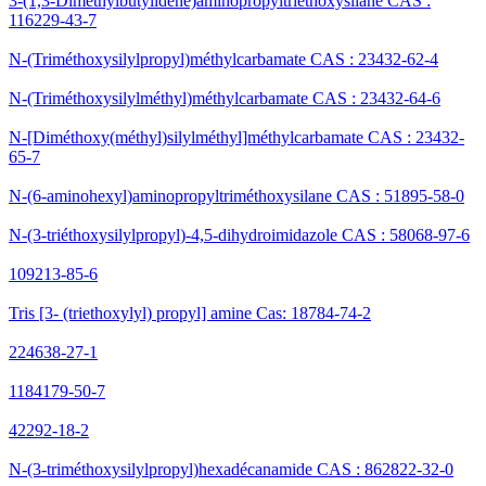
3-(1,3-Diméthylbutylidène)aminopropyltriéthoxysilane CAS :
116229-43-7
N-(Triméthoxysilylpropyl)méthylcarbamate CAS : 23432-62-4
N-(Triméthoxysilylméthyl)méthylcarbamate CAS : 23432-64-6
N-[Diméthoxy(méthyl)silylméthyl]méthylcarbamate CAS : 23432-
65-7
N-(6-aminohexyl)aminopropyltriméthoxysilane CAS : 51895-58-0
N-(3-triéthoxysilylpropyl)-4,5-dihydroimidazole CAS : 58068-97-6
109213-85-6
Tris [3- (triethoxylyl) propyl] amine Cas: 18784-74-2
224638-27-1
1184179-50-7
42292-18-2
N-(3-triméthoxysilylpropyl)hexadécanamide CAS : 862822-32-0