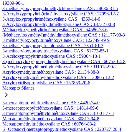
19309-90-1
3-méthacryloxypropyldiméthylchlorosilane CAS : 24636-31-5
3-Acryloxypropyltris(triméthylsiloxy)silane CAS : 17096-12-7
3-Acryloxypropyltriméthoxysilane CAS : 4369-14-6
3-Acryloxypropylméthyldiméthoxysilane CAS : 13732-00-8
Méthacryloxyméthyltriméthoxysilane CAS : 54586-78-6
(Méthacryloxyméthyl)méthyldiméthoxysilane CAS : 121177-93-3
8-méthacryloxyoctyltriméthoxysilane CAS : 122749-49-9
3-méthacryloxypropyltrichlorosilane CAS : 7351-61-3
3-méthacryloxypropyltriacétoxysilane CAS : 51772-85-1
3-Acétoxypropyltriméthoxysilane CAS : 59004-18-1
3-(méthacryloxy)propyldiméthylméthoxysilane CAS : 66753-64-8
3-Acryloxypropyldiméthylméthoxysilane CAS : 111918-90-2
Acryloxyméthyltriméthoxysilane CAS : 21134-38-3
Acryloxyméthylméthyldiméthoxysilane CAS : 130865-12-2
Acryloxytriisopropylsilane CAS : 157859-20-6
Mercapto Silanes
3-mercaptopropyltriméthoxysilane CAS : 4420-74-0
3-mercaptopropyltriéthoxysilane CAS : 14814-09-6
3-mercaptopropylméthyldiméthoxysilane CAS : 31001-77-1
Mercaptométhyltriméthoxysilane CAS : 30817-94-8
Mercaptométhyltriéthoxysilane CAS : 60764-83-2
S-(Octanoyl)mercaptopropyltriéthoxysilane CAS : 220727-26-4