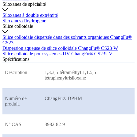
Siloxanes de spécialité
Siloxanes à double extrémité
Siloxanes d'hydrogène
Silice colloïdale
Silice colloïdale dispersée dans des solvants organiques ChangFu®
CS23
Dispersion aqueuse de silice colloïdale ChangFu® CS23-W
Silice colloïdale pour systèmes UV ChangFu® CS23UV
Spécifications
Description
1,3,3,5-tétraméthyl-1,1,5,5-
tétraphényltrisiloxane
Numéro de
ChangFu® DPHM
produit.
N° CAS
3982-82-9