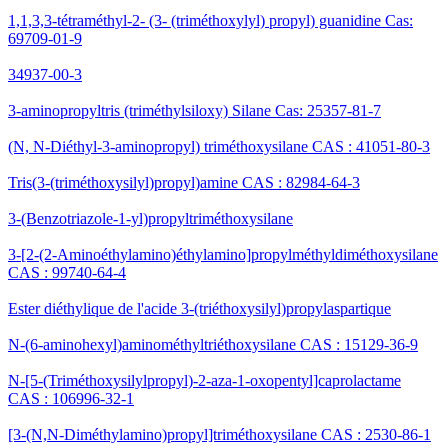
1,1,3,3-tétraméthyl-2- (3- (triméthoxylyl) propyl) guanidine Cas:
69709-01-9
34937-00-3
3-aminopropyltris (triméthylsiloxy) Silane Cas: 25357-81-7
(N, N-Diéthyl-3-aminopropyl) triméthoxysilane CAS : 41051-80-3
Tris(3-(triméthoxysilyl)propyl)amine CAS : 82984-64-3
3-(Benzotriazole-1-yl)propyltriméthoxysilane
3-[2-(2-Aminoéthylamino)éthylamino]propylméthyldiméthoxysilane
CAS : 99740-64-4
Ester diéthylique de l'acide 3-(triéthoxysilyl)propylaspartique
N-(6-aminohexyl)aminométhyltriéthoxysilane CAS : 15129-36-9
N-[5-(Triméthoxysilylpropyl)-2-aza-1-oxopentyl]caprolactame
CAS : 106996-32-1
[3-(N,N-Diméthylamino)propyl]triméthoxysilane CAS : 2530-86-1