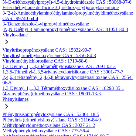
N-(3-triéthoxysilylpropyl)-4,5-dihydroimidazole CAS : 58068-97-6
Ester diéthylique de l'acide 3-(triéthoxysilyl)propylaspartique
3-[2-(2-Aminoéthylamino)éthylamino]propylméthyldiméthoxysilane
CAS : 99740-64-4
3-(Benzotriazole-1-yl)propyltriméthoxysilane
(N,N-Diéthyl-3-aminopropyl)triméthoxysilane CAS : 41051-80-3
Vinyle-silane
Vinyltriisopropénoxysilane CAS : 15332-99-7
Vinyltris(triméthylsiloxy)silane CAS : 5356-84-3
Vinyldiméthylchlorosilane CAS : 1719-58-0
1,3-Divinyl-1,1,3,3-tétraméthyldisilazane CAS : 7691-02-3
1,3,5-Triméthyl-1,3,5-trivinylcyclotrisiloxane CAS : 3901-77-7
2,4,6,8-tétraméthyl-2,4,6,8-tétravinylcyclotétrasiloxane CAS : 2554-
06-5
1,3-Divinyl-1,1,3,3-Tétraméthoxydisiloxane CAS : 18293-85-1
(4-vinylphényl)triméthoxysilane CAS : 18001-13-3
Phénylsilanes
Phényltrisisopropényloxysilane CAS : 52301-18-5
Phényltris (triméthylsiloxy) silane CAS : 2116-84-9
Méthylphényldiméthoxysilane CAS : 3027-21-2
Méthylphényldiéthoxysilane CAS : 775-56-4