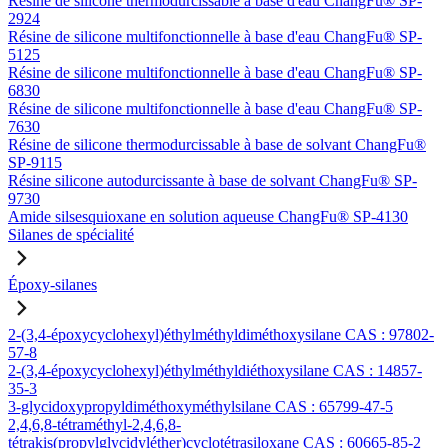
Résine de silicone thermodurcissable à base d'eau ChangFu® SP-
2924
Résine de silicone multifonctionnelle à base d'eau ChangFu® SP-
5125
Résine de silicone multifonctionnelle à base d'eau ChangFu® SP-
6830
Résine de silicone multifonctionnelle à base d'eau ChangFu® SP-
7630
Résine de silicone thermodurcissable à base de solvant ChangFu®
SP-9115
Résine silicone autodurcissante à base de solvant ChangFu® SP-
9730
Amide silsesquioxane en solution aqueuse ChangFu® SP-4130
Silanes de spécialité
Époxy-silanes
2-(3,4-époxycyclohexyl)éthylméthyldiméthoxysilane CAS : 97802-
57-8
2-(3,4-époxycyclohexyl)éthylméthyldiéthoxysilane CAS : 14857-
35-3
3-glycidoxypropyldiméthoxyméthylsilane CAS : 65799-47-5
2,4,6,8-tétraméthyl-2,4,6,8-
tétrakis(propylglycidyléther)cyclotétrasiloxane CAS : 60665-85-2