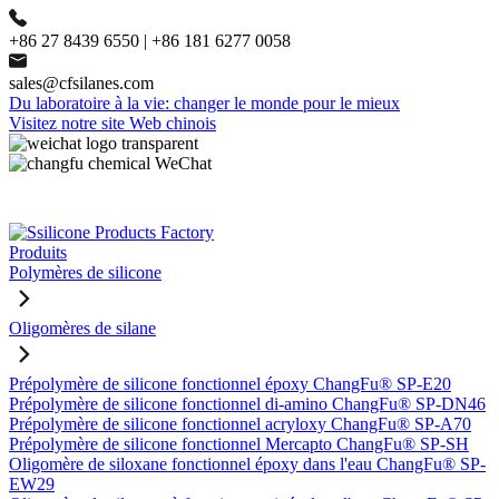
+86 27 8439 6550 | +86 181 6277 0058
sales@cfsilanes.com
Du laboratoire à la vie: changer le monde pour le mieux
Visitez notre site Web chinois
Produits
Polymères de silicone
Oligomères de silane
Prépolymère de silicone fonctionnel époxy ChangFu® SP-E20
Prépolymère de silicone fonctionnel di-amino ChangFu® SP-DN46
Prépolymère de silicone fonctionnel acryloxy ChangFu® SP-A70
Prépolymère de silicone fonctionnel Mercapto ChangFu® SP-SH
Oligomère de siloxane fonctionnel époxy dans l'eau ChangFu® SP-
EW29