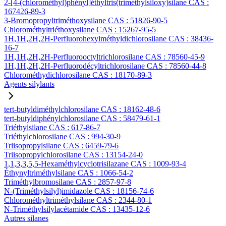
2-[4-(chlorométhyl)phényl]éthyltris(triméthylsiloxy)silane CAS :
167426-89-3
3-Bromopropyltriméthoxysilane CAS : 51826-90-5
Chlorométhyltriéthoxysilane CAS : 15267-95-5
1H,1H,2H,2H-Perfluorohexylméthyldichlorosilane CAS : 38436-
16-7
1H,1H,2H,2H-Perfluorooctyltrichlorosilane CAS : 78560-45-9
1H,1H,2H,2H-Perfluorodécyltrichlorosilane CAS : 78560-44-8
Chlorométhydichlorosilane CAS : 18170-89-3
Agents silylants
tert-butyldiméthylchlorosilane CAS : 18162-48-6
tert-butyldiphénylchlorosilane CAS : 58479-61-1
Triéthylsilane CAS : 617-86-7
Triéthylchlorosilane CAS : 994-30-9
Triisopropylsilane CAS : 6459-79-6
Triisopropylchlorosilane CAS : 13154-24-0
1,1,3,3,5,5-Hexaméthylcyclotrisilazane CAS : 1009-93-4
Éthynyltriméthylsilane CAS : 1066-54-2
Triméthylbromosilane CAS : 2857-97-8
N-(Triméthylsilyl)imidazole CAS : 18156-74-6
Chlorométhyltriméthylsilane CAS : 2344-80-1
N-Triméthylsilylacétamide CAS : 13435-12-6
Autres silanes