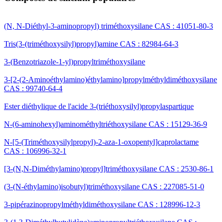
(N, N-Diéthyl-3-aminopropyl) triméthoxysilane CAS : 41051-80-3
Tris(3-(triméthoxysilyl)propyl)amine CAS : 82984-64-3
3-(Benzotriazole-1-yl)propyltriméthoxysilane
3-[2-(2-Aminoéthylamino)éthylamino]propylméthyldiméthoxysilane
CAS : 99740-64-4
Ester diéthylique de l'acide 3-(triéthoxysilyl)propylaspartique
N-(6-aminohexyl)aminométhyltriéthoxysilane CAS : 15129-36-9
N-[5-(Triméthoxysilylpropyl)-2-aza-1-oxopentyl]caprolactame
CAS : 106996-32-1
[3-(N,N-Diméthylamino)propyl]triméthoxysilane CAS : 2530-86-1
(3-(N-éthylamino)isobutyl)triméthoxysilane CAS : 227085-51-0
3-pipérazinopropylméthyldiméthoxysilane CAS : 128996-12-3