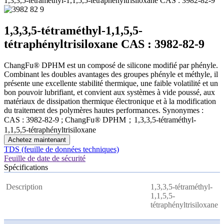
1,3,3,5-tétraméthyl-1,1,5,5-tétraphényltrisiloxane CAS : 3982-82-9
1,3,3,5-tétraméthyl-1,1,5,5-
tétraphényltrisiloxane CAS : 3982-82-9
ChangFu® DPHM est un composé de silicone modifié par phényle.
Combinant les doubles avantages des groupes phényle et méthyle, il
présente une excellente stabilité thermique, une faible volatilité et un
bon pouvoir lubrifiant, et convient aux systèmes à vide poussé, aux
matériaux de dissipation thermique électronique et à la modification
du traitement des polymères hautes performances. Synonymes :
CAS : 3982-82-9 ; ChangFu® DPHM；1,3,3,5-tétraméthyl-
1,1,5,5-tétraphényltrisiloxane
Achetez maintenant
TDS (feuille de données techniques)
Feuille de date de sécurité
Spécifications
Description
1,3,3,5-tétraméthyl-
1,1,5,5-
tétraphényltrisiloxane