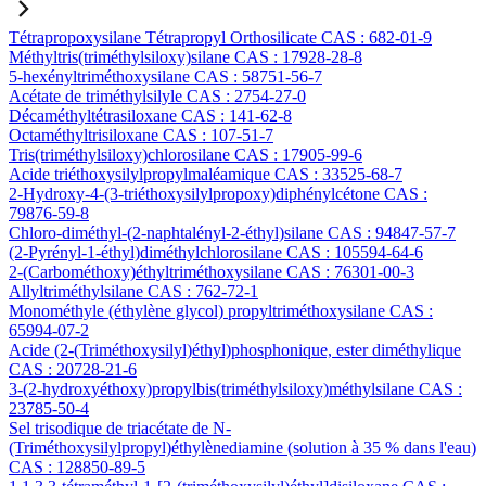
Tétrapropoxysilane Tétrapropyl Orthosilicate CAS : 682-01-9
Méthyltris(triméthylsiloxy)silane CAS : 17928-28-8
5-hexényltriméthoxysilane CAS : 58751-56-7
Acétate de triméthylsilyle CAS : 2754-27-0
Décaméthyltétrasiloxane CAS : 141-62-8
Octaméthyltrisiloxane CAS : 107-51-7
Tris(triméthylsiloxy)chlorosilane CAS : 17905-99-6
Acide triéthoxysilylpropylmaléamique CAS : 33525-68-7
2-Hydroxy-4-(3-triéthoxysilylpropoxy)diphénylcétone CAS :
79876-59-8
Chloro-diméthyl-(2-naphtalényl-2-éthyl)silane CAS : 94847-57-7
(2-Pyrényl-1-éthyl)diméthylchlorosilane CAS : 105594-64-6
2-(Carbométhoxy)éthyltriméthoxysilane CAS : 76301-00-3
Allyltriméthylsilane CAS : 762-72-1
Monométhyle (éthylène glycol) propyltriméthoxysilane CAS :
65994-07-2
Acide (2-(Triméthoxysilyl)éthyl)phosphonique, ester diméthylique
CAS : 20728-21-6
3-(2-hydroxyéthoxy)propylbis(triméthylsiloxy)méthylsilane CAS :
23785-50-4
Sel trisodique de triacétate de N-
(Triméthoxysilylpropyl)éthylènediamine (solution à 35 % dans l'eau)
CAS : 128850-89-5