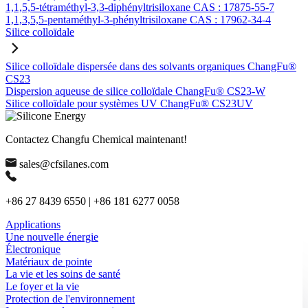
1,1,5,5-tétraméthyl-3,3-diphényltrisiloxane CAS : 17875-55-7
1,1,3,5,5-pentaméthyl-3-phényltrisiloxane CAS : 17962-34-4
Silice colloïdale
Silice colloïdale dispersée dans des solvants organiques ChangFu®
CS23
Dispersion aqueuse de silice colloïdale ChangFu® CS23-W
Silice colloïdale pour systèmes UV ChangFu® CS23UV
Contactez Changfu Chemical maintenant!
sales@cfsilanes.com
+86 27 8439 6550 | +86 181 6277 0058
Applications
Une nouvelle énergie
Électronique
Matériaux de pointe
La vie et les soins de santé
Le foyer et la vie
Protection de l'environnement