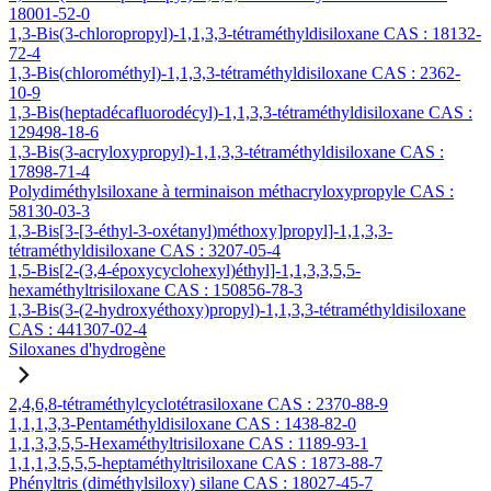
18001-52-0
1,3-Bis(3-chloropropyl)-1,1,3,3-tétraméthyldisiloxane CAS : 18132-
72-4
1,3-Bis(chlorométhyl)-1,1,3,3-tétraméthyldisiloxane CAS : 2362-
10-9
1,3-Bis(heptadécafluorodécyl)-1,1,3,3-tétraméthyldisiloxane CAS :
129498-18-6
1,3-Bis(3-acryloxypropyl)-1,1,3,3-tétraméthyldisiloxane CAS :
17898-71-4
Polydiméthylsiloxane à terminaison méthacryloxypropyle CAS :
58130-03-3
1,3-Bis[3-[3-éthyl-3-oxétanyl)méthoxy]propyl]-1,1,3,3-
tétraméthyldisiloxane CAS : 3207-05-4
1,5-Bis[2-(3,4-époxycyclohexyl)éthyl]-1,1,3,3,5,5-
hexaméthyltrisiloxane CAS : 150856-78-3
1,3-Bis(3-(2-hydroxyéthoxy)propyl)-1,1,3,3-tétraméthyldisiloxane
CAS : 441307-02-4
Siloxanes d'hydrogène
2,4,6,8-tétraméthylcyclotétrasiloxane CAS : 2370-88-9
1,1,1,3,3-Pentaméthyldisiloxane CAS : 1438-82-0
1,1,3,3,5,5-Hexaméthyltrisiloxane CAS : 1189-93-1
1,1,1,3,5,5,5-heptaméthyltrisiloxane CAS : 1873-88-7
Phényltris (diméthylsiloxy) silane CAS : 18027-45-7