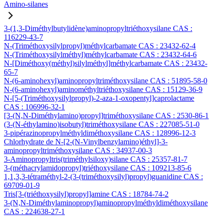
Amino-silanes
3-(1,3-Diméthylbutylidène)aminopropyltriéthoxysilane CAS :
116229-43-7
N-(Triméthoxysilylpropyl)méthylcarbamate CAS : 23432-62-4
N-(Triméthoxysilylméthyl)méthylcarbamate CAS : 23432-64-6
N-[Diméthoxy(méthyl)silylméthyl]méthylcarbamate CAS : 23432-
65-7
N-(6-aminohexyl)aminopropyltriméthoxysilane CAS : 51895-58-0
N-(6-aminohexyl)aminométhyltriéthoxysilane CAS : 15129-36-9
N-[5-(Triméthoxysilylpropyl)-2-aza-1-oxopentyl]caprolactame
CAS : 106996-32-1
[3-(N,N-Diméthylamino)propyl]triméthoxysilane CAS : 2530-86-1
(3-(N-éthylamino)isobutyl)triméthoxysilane CAS : 227085-51-0
3-pipérazinopropylméthyldiméthoxysilane CAS : 128996-12-3
Chlorhydrate de N-[2-(N-Vinylbenzylamino)éthyl]-3-
aminopropyltriméthoxysilane CAS : 34937-00-3
3-Aminopropyltris(triméthylsiloxy)silane CAS : 25357-81-7
3-(méthacrylamidopropyl)triéthoxysilane CAS : 109213-85-6
1,1,3,3-tétraméthyl-2-(3-(triméthoxysilyl)propyl)guanidine CAS :
69709-01-9
Tris[3-(triéthoxysilyl)propyl]amine CAS : 18784-74-2
3-(N,N-Diméthylaminopropyl)aminopropylméthyldiméthoxysilane
CAS : 224638-27-1