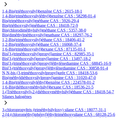
1,4-Bis(triéthoxysilyl)benzène CAS : 2615-18-1
1,4-Bis(triméthoxysilyléthyl)benzène CAS : 58298-01-4
Bis(triméthoxysilyl)méthane CAS : 5926-29-4
Bis(triéthoxysilyl)méthane CAS : 18418-72-9
Bis(chlorodiméthylsilyl)méthane CAS : 5357-38-0
Bis(diméthylméthoxysilyl)mathane CAS : 18297-76-2
1,2-Bis(triméthoxysilyl)éthane CAS : 18406-41-2
1,2-Bis(triéthoxysilyl)éthane CAS : 16068-37-4
1,6-Bis(triméthoxysilyl)hexane CAS : 87135-01-1
Bis[3-(triméthoxysilyl)propyl]amine CAS : 82985-35-1
Bis[3-(triéthoxysilyl)propyl]amine CAS : 13497-18-2
Bis[3-(triméthoxysilyl)propyl]éthylènediamine CAS : 68845-16-9
Bis[3-(triéthoxysilyl)propyl]éthylènediamine CAS : 30858-91-4
N,N-bis (3-triméthoxysilylpropyl)urée CAS : 18418-53-6
Bis(méthyldiéthoxysilylpropyl)amine CAS : 31020-47-0
1,4-Bis(triéthoxysilyléthyl)benzène CAS : 224578-01-2
1,6-Bis(diéthoxyméthylsilyl)hexane CAS : 18536-21-5
1-(Triéthoxysilyl)-2-(diéthoxyméthylsilyl)éthane CAS : 18418-54-7
Silanes halogènes
3-chloropropyltris (triméthylsilyloxy) silane CAS : 18077-31-1
2-[4-(chlorométhyl)phényl]éthyltriméthoxysilane CAS : 68128-25-6