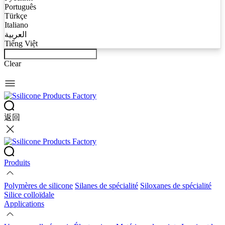
Português
Türkçe
Italiano
العربية
Tiếng Việt
Clear
返回
Produits
Polymères de silicone
Silanes de spécialité
Siloxanes de spécialité
Silice colloïdale
Applications