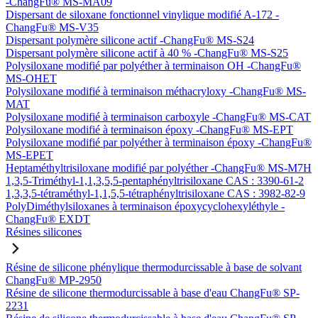
-ChangFu® MS-MA09
Dispersant de siloxane fonctionnel vinylique modifié A-172 -
ChangFu® MS-V35
Dispersant polymère silicone actif -ChangFu® MS-S24
Dispersant polymère silicone actif à 40 % -ChangFu® MS-S25
Polysiloxane modifié par polyéther à terminaison OH -ChangFu®
MS-OHET
Polysiloxane modifié à terminaison méthacryloxy -ChangFu® MS-
MAT
Polysiloxane modifié à terminaison carboxyle -ChangFu® MS-CAT
Polysiloxane modifié à terminaison époxy -ChangFu® MS-EPT
Polysiloxane modifié par polyéther à terminaison époxy -ChangFu®
MS-EPET
Heptaméthyltrisiloxane modifié par polyéther -ChangFu® MS-M7H
1,3,5-Triméthyl-1,1,3,5,5-pentaphényltrisiloxane CAS : 3390-61-2
1,3,3,5-tétraméthyl-1,1,5,5-tétraphényltrisiloxane CAS : 3982-82-9
PolyDiméthylsiloxanes à terminaison époxycyclohexyléthyle -
ChangFu® EXDT
Résines silicones
Résine de silicone phénylique thermodurcissable à base de solvant
ChangFu® MP-2950
Résine de silicone thermodurcissable à base d'eau ChangFu® SP-
2231