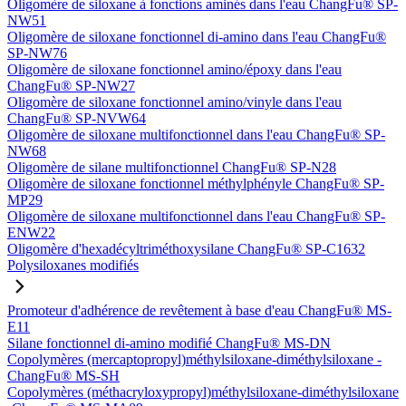
Oligomère de siloxane à fonctions aminés dans l'eau ChangFu® SP-
NW51
Oligomère de siloxane fonctionnel di-amino dans l'eau ChangFu®
SP-NW76
Oligomère de siloxane fonctionnel amino/époxy dans l'eau
ChangFu® SP-NW27
Oligomère de siloxane fonctionnel amino/vinyle dans l'eau
ChangFu® SP-NVW64
Oligomère de siloxane multifonctionnel dans l'eau ChangFu® SP-
NW68
Oligomère de silane multifonctionnel ChangFu® SP-N28
Oligomère de siloxane fonctionnel méthylphényle ChangFu® SP-
MP29
Oligomère de siloxane multifonctionnel dans l'eau ChangFu® SP-
ENW22
Oligomère d'hexadécyltriméthoxysilane ChangFu® SP-C1632
Polysiloxanes modifiés
Promoteur d'adhérence de revêtement à base d'eau ChangFu® MS-
E11
Silane fonctionnel di-amino modifié ChangFu® MS-DN
Copolymères (mercaptopropyl)méthylsiloxane-diméthylsiloxane -
ChangFu® MS-SH
Copolymères (méthacryloxypropyl)méthylsiloxane-diméthylsiloxane