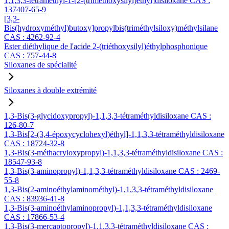
1,1,3,3-tétraméthyl-1-[2-(triméthoxysilyl)éthyl]disiloxane CAS :
137407-65-9
[3,3-
Bis(hydroxyméthyl)butoxy]propylbis(triméthylsiloxy)méthylsilane
CAS : 4262-92-4
Ester diéthylique de l'acide 2-(triéthoxysilyl)éthylphosphonique
CAS : 757-44-8
Siloxanes de spécialité
Siloxanes à double extrémité
1,3-Bis(3-glycidoxypropyl)-1,1,3,3-tétraméthyldisiloxane CAS :
126-80-7
1,3-Bis[2-(3,4-époxycyclohexyl)éthyl]-1,1,3,3-tétraméthyldisiloxane
CAS : 18724-32-8
1,3-Bis(3-méthacryloxypropyl)-1,1,3,3-tétraméthyldisiloxane CAS :
18547-93-8
1,3-Bis(3-aminopropyl)-1,1,3,3-tétraméthyldisiloxane CAS : 2469-
55-8
1,3-Bis(2-aminoéthylaminométhyl)-1,1,3,3-tétraméthyldisiloxane
CAS : 83936-41-8
1,3-Bis(3-aminoéthylaminopropyl)-1,1,3,3-tétraméthyldisiloxane
CAS : 17866-53-4
1,3-Bis(3-mercaptopropyl)-1,1,3,3-tétraméthyldisiloxane CAS :