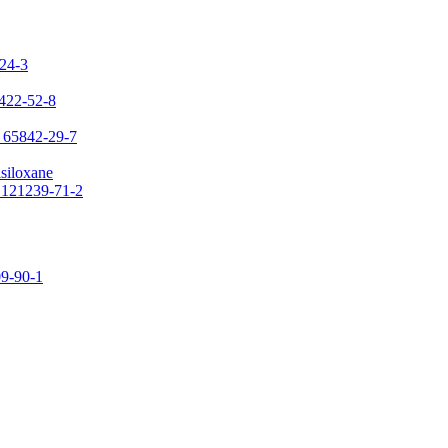
-24-3
7422-52-8
: 65842-29-7
asiloxane
: 121239-71-2
09-90-1