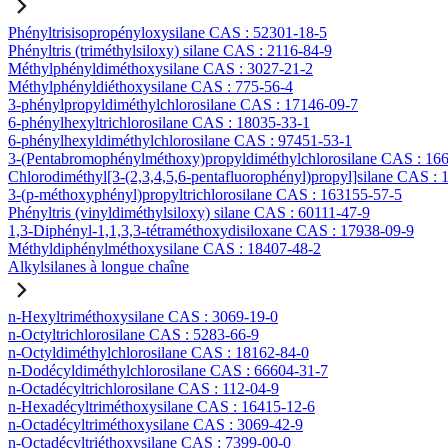
Phényltrisisopropényloxysilane CAS : 52301-18-5
Phényltris (triméthylsiloxy) silane CAS : 2116-84-9
Méthylphényldiméthoxysilane CAS : 3027-21-2
Méthylphényldiéthoxysilane CAS : 775-56-4
3-phénylpropyldiméthylchlorosilane CAS : 17146-09-7
6-phénylhexyltrichlorosilane CAS : 18035-33-1
6-phénylhexyldiméthylchlorosilane CAS : 97451-53-1
3-(Pentabromophénylméthoxy)propyldiméthylchlorosilane CAS : 16
Chlorodiméthyl[3-(2,3,4,5,6-pentafluorophényl)propyl]silane CAS :
3-(p-méthoxyphényl)propyltrichlorosilane CAS : 163155-57-5
Phényltris (vinyldiméthylsiloxy) silane CAS : 60111-47-9
1,3-Diphényl-1,1,3,3-tétraméthoxydisiloxane CAS : 17938-09-9
Méthyldiphénylméthoxysilane CAS : 18407-48-2
Alkylsilanes à longue chaîne
n-Hexyltriméthoxysilane CAS : 3069-19-0
n-Octyltrichlorosilane CAS : 5283-66-9
n-Octyldiméthylchlorosilane CAS : 18162-84-0
n-Dodécyldiméthylchlorosilane CAS : 66604-31-7
n-Octadécyltrichlorosilane CAS : 112-04-9
n-Hexadécyltriméthoxysilane CAS : 16415-12-6
n-Octadécyltriméthoxysilane CAS : 3069-42-9
n-Octadécyltriéthoxysilane CAS : 7399-00-0