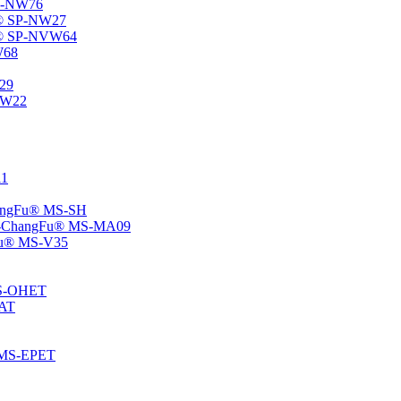
SP-NW76
Fu® SP-NW27
gFu® SP-NVW64
W68
P29
ENW22
11
ChangFu® MS-SH
ane -ChangFu® MS-MA09
ngFu® MS-V35
 MS-OHET
MAT
® MS-EPET