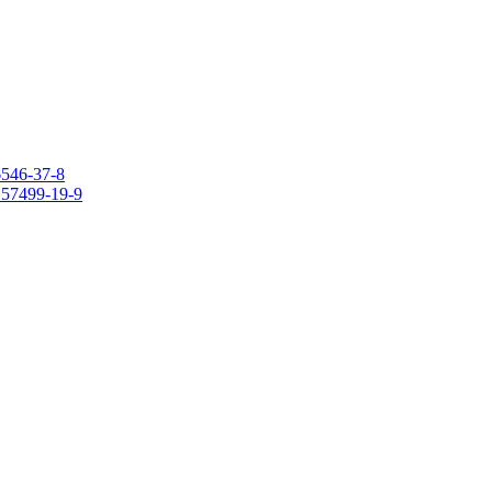
6546-37-8
 157499-19-9