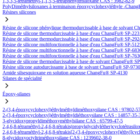
1,3,3,5-tétraméthyl-1,1,5,5-tétraphényltrisiloxane CAS : 3982-82-9
PolyDiméthylsiloxanes à terminaison époxycyclohexyléthyle -Ch
Résines silicones
Résine de silicone phénylique thermodurcissable à base de solvan
Résine de silicone thermodurcissable à base d'eau ChangFu® SP-223
Résine de silicone thermodurcissable à base d'eau ChangFu® SP-292
Résine de silicone multifonctionnelle à base d'eau ChangFu® SP-512
Résine de silicone multifonctionnelle à base d'eau ChangFu® SP-683
Résine de silicone multifonctionnelle à base d'eau ChangFu® SP-763
Résine de silicone thermodurcissable à base de solvant ChangFu® S
Résine silicone autodurcissante à base de solvant ChangFu® SP-973
Amide silsesquioxane en solution aqueuse ChangFu® SP-4130
Silanes de spécialité
Époxy-silanes
2-(3,4-époxycyclohexyl)éthylméthyldiméthoxysilane CAS : 97802-5
2-(3,4-époxycyclohexyl)éthylméthyldiéthoxysilane CAS : 14857-35-
3-glycidoxypropyldiméthoxyméthylsilane CAS : 65799-47-5
2,4,6,8-tétraméthyl-2,4,6,8-tétrakis(propylglycidyléther)cyclotétrasi
2,4,6,8-tétraméthyl-2,4,6,8-tétrakis[2-(3,4-époxycyclohexyl)éthyl]cy
8-glycidoxyoctyltriméthoxysilane CAS : 1239602-38-0