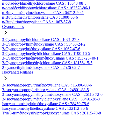
n-octadécyldiméthylchlorosilane CAS : 18643-08-8
n-octadécyldiisobutylchlorosilane CAS : 162578-86-1
n-Butyldiméthylméthoxysilane CAS : 64712-50-1
n-Butyldiméthylchlorosilane CAS : 1000-50-6
n-Butyltriméthoxysilane CAS : 1067-57-8
Cyanosilanes
3-Cyanopropyltrichlorosilane CAS : 1071-27-8
3-Cyanopropyltriméthoxysilane CAS : 55453-24-2
3-Cyanopropyltriéthoxysilane CAS : 1067-47-6
3-Cyanopropylméthyldichlorosilane CAS : 1190-16-5
3-Cyanopropylméthyldiméthoxysilane CAS : 153723-40-1
3-Cyanopropyldiméthylchlorosilane CAS : 18156-15-5
2-cyanoéthyltriméthoxysilane CAS : 2526-62-7
Isocyanates-silanes
3-isocyanatopropyltriméthoxysilane CAS : 15396-00-6
3-isocyanatopropyltriéthoxysilane CAS : 24801-88-5
3-isocyanatopropylméthyldiméthoxysilane CAS : 26115-72-0
3-isocyanatopropylméthyldiéthoxysilane CAS : 33491-28-0
Isocyanatométhyltriméthoxysilane CAS : 78450-75-6
Isocyanatométhyltriéthoxysilane CAS : 132112-76-6
Tris(3-triméthoxysilylpropyl)isocyanurate CAS : 26115-70-8