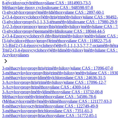
8-glycidoxyoctyltriéthoxysilane CAS : 1814903-73-5
Méthacrylate époxy cyclosiloxane CAS : 948598-97-8
(3-glycidyloxypropyl)méthyldiéthoxysilane CAS : 2897-60-1
2-(3,4-époxycyclohexyl)éthyltris(triméthylsiloxy)silane CAS : 90492
(3-glycidoxypropyl)-1,1,3,3-tétraméthyldisiloxane CAS : 17980-29-9
3-(2,3-époxypropoxy)propylbis(triméthylsiloxy)méthylsilane CAS : 
(3-glycidoxypropyl)pentaméthyldisiloxane CAS : 18044-44-5
2-(3,4-Epoxycyclohexyl) éthylbis(triméthylsiloxy)méthylsilane CAS 
[3-(glycidoxyéthoxy)propyl]triméthoxysilane CAS : 118822-75-6
3,5-Bis[2-(3,4-époxycyclohexyl)éthyl]-1,1,1,3,5,7,7,7-octaméthyltétr
Tris[2-(3,4-époxycyclohexyl)éthyldiméthylsiloxy]méthylsilane CAS 
Acryloxysilanes
3-méthacryloxypropyltris(triméthylsiloxy)silane CAS : 17096-07-0
3-méthacryloyloxypropylbis(triméthylsiloxy)méthylsilane CAS : 193
3-méthacryloxypropyldiméthylchlorosilane CAS : 24636-31-5
3-Acryloxypropyltris(triméthylsiloxy)silane CAS : 17096-12-7
3-Acryloxypropyltriméthoxysilane CAS : 4369-14-6
3-Acryloxypropylméthyldiméthoxysilane CAS : 13732-00-8
Méthacryloxyméthyltriméthoxysilane CAS : 54586-78-6
(Méthacryloxyméthyl)méthyldiméthoxysilane CAS : 121177-93-3
8-méthacryloxyoctyltriméthoxysilane CAS : 122749-49-9
3-méthacryloxypropyltrichlorosilane CAS : 7351-61-3
3-méthacryloxypropyltriacétoxysilane CAS : 51772-85-1