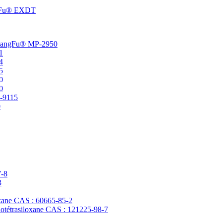
angFu® EXDT
t ChangFu® MP-2950
1
4
5
0
0
P-9115
0
7-8
3
loxane CAS : 60665-85-2
clotétrasiloxane CAS : 121225-98-7