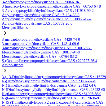
3-Acétoxypropyltriméthoxysilane CAS : 59004-18-1
3-(méthacryloxy)propyldiméthylméthoxysilane CAS : 66753-64-8
3-Acryloxypropyldiméthylméthoxysilane CAS : 111918-90-2
Acryloxyméthyltriméthoxysilane CAS : 21134-38-3
Acryloxyméthylméthyldiméthoxysilane CAS : 130865-12-2
Acryloxytriisopropylsilane CAS : 157859-20-6
Mercapto Silanes
3-mercaptopropyltriméthoxysilane CAS : 4420-74-0
3-mercaptopropyltriéthoxysilane CAS : 14814-09-6
3-mercaptopropylméthyldiméthoxysilane CAS : 31001-77-1
Mercaptométhyltriméthoxysilane CAS : 30817-94-8
Mercaptométhyltriéthoxysilane CAS : 60764-83-2
S-(Octanoyl)mercaptopropyltriéthoxysilane CAS : 220727-26-4
Amino-silanes
3-(1,3-Diméthylbutylidène)aminopropyltriéthoxysilane CAS : 11622
N-(Triméthoxysilylpropyl)méthylcarbamate CAS : 23432-62-4
N-(Triméthoxysilylméthyl)méthylcarbamate CAS : 23432-64-6
N-[Diméthoxy(méthyl)silylméthyl]méthylcarbamate CAS : 23432-65
N-(6-aminohexyl)aminopropyltriméthoxysilane CAS : 51895-58-0
N-(6-aminohexyl)aminométhyltriéthoxysilane CAS : 15129-36-9
N-[5-(Triméthoxysilylpropyl)-2-aza-1-oxopentyl]caprolactame CAS 