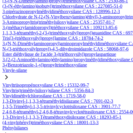
[3-(N,N-Diméthylamino)propyl]triméthoxysilane CAS : 2530-86-1
(3-(N-éthylamino)isobutyl)triméthoxysilane CAS : 227085-51-0
3-pipérazinopropylméthyldiméthoxysilane CAS : 128996-12-3
Chlorhydrate de N-[2-(N-Vinylbenzylamino)éthyl]-3-aminopropyltri
3-Aminopropyltris(triméthylsiloxy)silane CAS : 25357-81-7
3-(méthacrylamidopropyl)triéthoxysilane CAS : 109213-85-6
1,1,3,3-tétraméthyl-2-(3-(triméthoxysilyl)propyl)guanidine CAS : 69
Tris[3-(triéthoxysilyl)propyl]amine CAS : 18784-74-2
3-(N,N-Diméthylaminopropyl)aminopropylméthyldiméthoxysilane C
N-(3-triéthoxysilylpropyl)-4,5-dihydroimidazole CAS : 58068-97-6
Ester diéthylique de l'acide 3-(triéthoxysilyl)propylaspartique
3-[2-(2-Aminoéthylamino)éthylamino]propylméthyldiméthoxysilane
3-(Benzotriazole-1-yl)propyltriméthoxysilane
Vinyle-silane
Vinyltriisopropénoxysilane CAS : 15332-99-7
Vinyltris(triméthylsiloxy)silane CAS : 5356-84-3
Vinyldiméthylchlorosilane CAS : 1719-58-0
1,3-Divinyl-1,1,3,3-tétraméthyldisilazane CAS : 7691-02-3
1,3,5-Triméthyl-1,3,5-trivinylcyclotrisiloxane CAS : 3901-77-7
2,4,6,8-tétraméthyl-2,4,6,8-tétravinylcyclotétrasiloxane CAS : 2554-0
1,3-Divinyl-1,1,3,3-Tétraméthoxydisiloxane CAS : 18293-85-1
(4-vinylphényl)triméthoxysilane CAS : 18001-13-3
Phénylsilanes