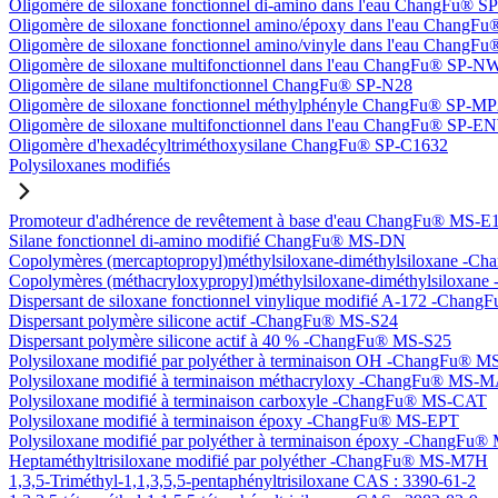
Oligomère de siloxane fonctionnel di-amino dans l'eau ChangFu® 
Oligomère de siloxane fonctionnel amino/époxy dans l'eau Chang
Oligomère de siloxane fonctionnel amino/vinyle dans l'eau Chan
Oligomère de siloxane multifonctionnel dans l'eau ChangFu® SP-N
Oligomère de silane multifonctionnel ChangFu® SP-N28
Oligomère de siloxane fonctionnel méthylphényle ChangFu® SP-M
Oligomère de siloxane multifonctionnel dans l'eau ChangFu® SP-
Oligomère d'hexadécyltriméthoxysilane ChangFu® SP-C1632
Polysiloxanes modifiés
Promoteur d'adhérence de revêtement à base d'eau ChangFu® MS-E
Silane fonctionnel di-amino modifié ChangFu® MS-DN
Copolymères (mercaptopropyl)méthylsiloxane-diméthylsiloxane -
Copolymères (méthacryloxypropyl)méthylsiloxane-diméthylsilox
Dispersant de siloxane fonctionnel vinylique modifié A-172 -Cha
Dispersant polymère silicone actif -ChangFu® MS-S24
Dispersant polymère silicone actif à 40 % -ChangFu® MS-S25
Polysiloxane modifié par polyéther à terminaison OH -ChangFu®
Polysiloxane modifié à terminaison méthacryloxy -ChangFu® MS-
Polysiloxane modifié à terminaison carboxyle -ChangFu® MS-CAT
Polysiloxane modifié à terminaison époxy -ChangFu® MS-EPT
Polysiloxane modifié par polyéther à terminaison époxy -ChangFu
Heptaméthyltrisiloxane modifié par polyéther -ChangFu® MS-M7H
1,3,5-Triméthyl-1,1,3,5,5-pentaphényltrisiloxane CAS : 3390-61-2