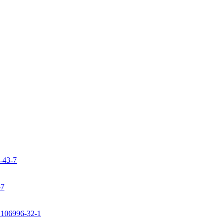
9-43-7
-7
: 106996-32-1