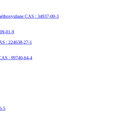
méthoxysilane CAS : 34937-00-3
709-01-9
AS : 224638-27-1
 CAS : 99740-64-4
6-5