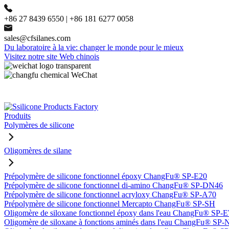
+86 27 8439 6550 | +86 181 6277 0058
sales@cfsilanes.com
Du laboratoire à la vie: changer le monde pour le mieux
Visitez notre site Web chinois
Produits
Polymères de silicone
Oligomères de silane
Prépolymère de silicone fonctionnel époxy ChangFu® SP-E20
Prépolymère de silicone fonctionnel di-amino ChangFu® SP-DN46
Prépolymère de silicone fonctionnel acryloxy ChangFu® SP-A70
Prépolymère de silicone fonctionnel Mercapto ChangFu® SP-SH
Oligomère de siloxane fonctionnel époxy dans l'eau ChangFu® SP
Oligomère de siloxane à fonctions aminés dans l'eau ChangFu® SP