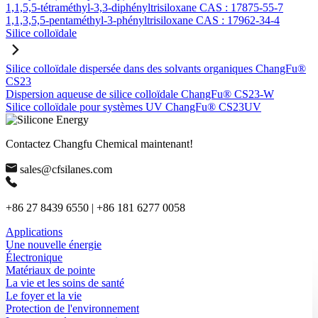
1,1,5,5-tétraméthyl-3,3-diphényltrisiloxane CAS : 17875-55-7
1,1,3,5,5-pentaméthyl-3-phényltrisiloxane CAS : 17962-34-4
Silice colloïdale
Silice colloïdale dispersée dans des solvants organiques ChangFu®
CS23
Dispersion aqueuse de silice colloïdale ChangFu® CS23-W
Silice colloïdale pour systèmes UV ChangFu® CS23UV
Contactez Changfu Chemical maintenant!
sales@cfsilanes.com
+86 27 8439 6550 | +86 181 6277 0058
Applications
Une nouvelle énergie
Électronique
Matériaux de pointe
La vie et les soins de santé
Le foyer et la vie
Protection de l'environnement