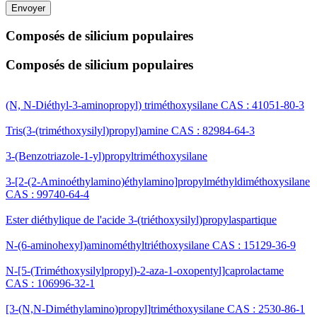
Envoyer
Composés de silicium populaires
Composés de silicium populaires
(N, N-Diéthyl-3-aminopropyl) triméthoxysilane CAS : 41051-80-3
Tris(3-(triméthoxysilyl)propyl)amine CAS : 82984-64-3
3-(Benzotriazole-1-yl)propyltriméthoxysilane
3-[2-(2-Aminoéthylamino)éthylamino]propylméthyldiméthoxysilane
CAS : 99740-64-4
Ester diéthylique de l'acide 3-(triéthoxysilyl)propylaspartique
N-(6-aminohexyl)aminométhyltriéthoxysilane CAS : 15129-36-9
N-[5-(Triméthoxysilylpropyl)-2-aza-1-oxopentyl]caprolactame
CAS : 106996-32-1
[3-(N,N-Diméthylamino)propyl]triméthoxysilane CAS : 2530-86-1