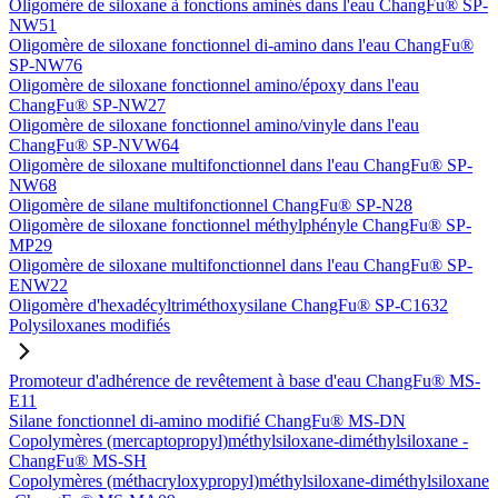
Oligomère de siloxane à fonctions aminés dans l'eau ChangFu® SP-
NW51
Oligomère de siloxane fonctionnel di-amino dans l'eau ChangFu®
SP-NW76
Oligomère de siloxane fonctionnel amino/époxy dans l'eau
ChangFu® SP-NW27
Oligomère de siloxane fonctionnel amino/vinyle dans l'eau
ChangFu® SP-NVW64
Oligomère de siloxane multifonctionnel dans l'eau ChangFu® SP-
NW68
Oligomère de silane multifonctionnel ChangFu® SP-N28
Oligomère de siloxane fonctionnel méthylphényle ChangFu® SP-
MP29
Oligomère de siloxane multifonctionnel dans l'eau ChangFu® SP-
ENW22
Oligomère d'hexadécyltriméthoxysilane ChangFu® SP-C1632
Polysiloxanes modifiés
Promoteur d'adhérence de revêtement à base d'eau ChangFu® MS-
E11
Silane fonctionnel di-amino modifié ChangFu® MS-DN
Copolymères (mercaptopropyl)méthylsiloxane-diméthylsiloxane -
ChangFu® MS-SH
Copolymères (méthacryloxypropyl)méthylsiloxane-diméthylsiloxane