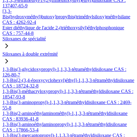
1,1,3,3-tétraméthyl-1-[2-(triméthoxysilyl)éthyl]disiloxane CAS :
137407-65-9
[3,3-
Bis(hydroxyméthyl)butoxy]propylbis(triméthylsiloxy)méthylsilane
CAS : 4262-92-4
Ester diéthylique de l'acide 2-(triéthoxysilyl)éthylphosphonique
CAS : 757-44-8
Siloxanes de spécialité
Siloxanes à double extrémité
1,3-Bis(3-glycidoxypropyl)-1,1,3,3-tétraméthyldisiloxane CAS :
126-80-7
1,3-Bis[2-(3,4-époxycyclohexyl)éthyl]-1,1,3,3-tétraméthyldisiloxane
CAS : 18724-32-8
1,3-Bis(3-méthacryloxypropyl)-1,1,3,3-tétraméthyldisiloxane CAS :
18547-93-8
1,3-Bis(3-aminopropyl)-1,1,3,3-tétraméthyldisiloxane CAS : 2469-
55-8
1,3-Bis(2-aminoéthylaminométhyl)-1,1,3,3-tétraméthyldisiloxane
CAS : 83936-41-8
1,3-Bis(3-aminoéthylaminopropyl)-1,1,3,3-tétraméthyldisiloxane
CAS : 17866-53-4
1,3-Bis(3-mercaptopropyl)-1,1,3,3-tétraméthyldisiloxane CAS :