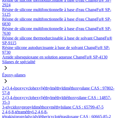
Résine de silicone thermodurcissable à base d'eau ChangFu® SP-
2924
Résine de silicone multifonctionnelle à base d'eau ChangFu® SP-
5125
Résine de silicone multifonctionnelle à base d'eau ChangFu® SP-
6830
Résine de silicone multifonctionnelle à base d'eau ChangFu® SP-
7630
Résine de silicone thermodurcissable à base de solvant ChangFu®
SP-9115
Résine silicone autodurcissante à base de solvant ChangFu® SP-
9730
Amide silsesquioxane en solution aqueuse ChangFu® SP-4130
Silanes de spécialité
Époxy-silanes
2-(3,4-époxycyclohexyl)éthylméthyldiméthoxysilane CAS : 97802-
57-8
2-(3,4-époxycyclohexyl)éthylméthyldiéthoxysilane CAS : 14857-
35-3
3-glycidoxypropyldiméthoxyméthylsilane CAS : 65799-47-5
2,4,6,8-tétraméthyl-2,4,6,8-
tétrakis(propylglycidyléther)cyclotétrasiloxane CAS : 60665-85-2