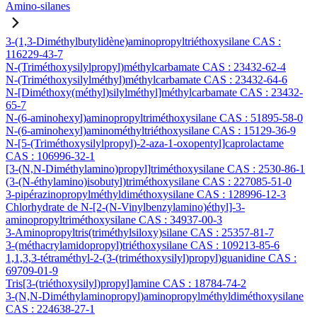
Amino-silanes
3-(1,3-Diméthylbutylidène)aminopropyltriéthoxysilane CAS :
116229-43-7
N-(Triméthoxysilylpropyl)méthylcarbamate CAS : 23432-62-4
N-(Triméthoxysilylméthyl)méthylcarbamate CAS : 23432-64-6
N-[Diméthoxy(méthyl)silylméthyl]méthylcarbamate CAS : 23432-
65-7
N-(6-aminohexyl)aminopropyltriméthoxysilane CAS : 51895-58-0
N-(6-aminohexyl)aminométhyltriéthoxysilane CAS : 15129-36-9
N-[5-(Triméthoxysilylpropyl)-2-aza-1-oxopentyl]caprolactame
CAS : 106996-32-1
[3-(N,N-Diméthylamino)propyl]triméthoxysilane CAS : 2530-86-1
(3-(N-éthylamino)isobutyl)triméthoxysilane CAS : 227085-51-0
3-pipérazinopropylméthyldiméthoxysilane CAS : 128996-12-3
Chlorhydrate de N-[2-(N-Vinylbenzylamino)éthyl]-3-
aminopropyltriméthoxysilane CAS : 34937-00-3
3-Aminopropyltris(triméthylsiloxy)silane CAS : 25357-81-7
3-(méthacrylamidopropyl)triéthoxysilane CAS : 109213-85-6
1,1,3,3-tétraméthyl-2-(3-(triméthoxysilyl)propyl)guanidine CAS :
69709-01-9
Tris[3-(triéthoxysilyl)propyl]amine CAS : 18784-74-2
3-(N,N-Diméthylaminopropyl)aminopropylméthyldiméthoxysilane
CAS : 224638-27-1