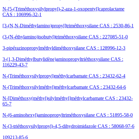
N-[5-(Triméthoxysilylpropyl)-2-aza-1-oxopentyl]caprolactame
CAS : 106996-32-1
[3-(N,N-Diméthylamino)propyl]triméthoxysilane CAS : 2530-86-1
(3-(N-éthylamino)isobutyl)triméthoxysilane CAS : 227085-51-0
3-pipérazinopropylméthyldiméthoxysilane CAS : 128996-12-3
3-(1,3-Diméthylbutylidène)aminopropyltriéthoxysilane CAS :
116229-43-7
N-(Triméthoxysilylpropyl)méthylcarbamate CAS : 23432-62-4
N-(Triméthoxysilylméthyl)méthylcarbamate CAS : 23432-64-6
N-[Diméthoxy(méthyl)silylméthyl]méthylcarbamate CAS : 23432-
65-7
N-(6-aminohexyl)aminopropyltriméthoxysilane CAS : 51895-58-0
N-(3-triéthoxysilylpropyl)-4,5-dihydroimidazole CAS : 58068-97-6
109213-85-6