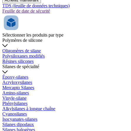
Achetez maintenant
TDS (feuille de données techniques)
Feuille de date de sécurité
Sélectionner les produits par type
Polymères de silicone
Oligomères de silane
Polysiloxanes modifiés
Résines silicones
Silanes de spécialité
Époxy-silanes
Acryloxysilanes
Mercapto Silanes
Amino-silanes
Vinyle-silane
Phénylsilanes
Alkylsilanes à longue chaîne
Cyanosilanes
Isocyanates-silanes
Silanes dipodaux
Silanes halogènes