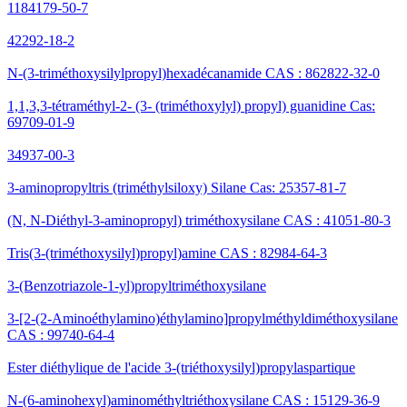
1184179-50-7
42292-18-2
N-(3-triméthoxysilylpropyl)hexadécanamide CAS : 862822-32-0
1,1,3,3-tétraméthyl-2- (3- (triméthoxylyl) propyl) guanidine Cas:
69709-01-9
34937-00-3
3-aminopropyltris (triméthylsiloxy) Silane Cas: 25357-81-7
(N, N-Diéthyl-3-aminopropyl) triméthoxysilane CAS : 41051-80-3
Tris(3-(triméthoxysilyl)propyl)amine CAS : 82984-64-3
3-(Benzotriazole-1-yl)propyltriméthoxysilane
3-[2-(2-Aminoéthylamino)éthylamino]propylméthyldiméthoxysilane
CAS : 99740-64-4
Ester diéthylique de l'acide 3-(triéthoxysilyl)propylaspartique
N-(6-aminohexyl)aminométhyltriéthoxysilane CAS : 15129-36-9