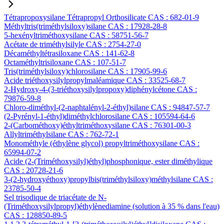
Tétrapropoxysilane Tétrapropyl Orthosilicate CAS : 682-01-9
Méthyltris(triméthylsiloxy)silane CAS : 17928-28-8
5-hexényltriméthoxysilane CAS : 58751-56-7
Acétate de triméthylsilyle CAS : 2754-27-0
Décaméthyltétrasiloxane CAS : 141-62-8
Octaméthyltrisiloxane CAS : 107-51-7
Tris(triméthylsiloxy)chlorosilane CAS : 17905-99-6
Acide triéthoxysilylpropylmaléamique CAS : 33525-68-7
2-Hydroxy-4-(3-triéthoxysilylpropoxy)diphénylcétone CAS :
79876-59-8
Chloro-diméthyl-(2-naphtalényl-2-éthyl)silane CAS : 94847-57-7
(2-Pyrényl-1-éthyl)diméthylchlorosilane CAS : 105594-64-6
2-(Carbométhoxy)éthyltriméthoxysilane CAS : 76301-00-3
Allyltriméthylsilane CAS : 762-72-1
Monométhyle (éthylène glycol) propyltriméthoxysilane CAS :
65994-07-2
Acide (2-(Triméthoxysilyl)éthyl)phosphonique, ester diméthylique
CAS : 20728-21-6
3-(2-hydroxyéthoxy)propylbis(triméthylsiloxy)méthylsilane CAS :
23785-50-4
Sel trisodique de triacétate de N-
(Triméthoxysilylpropyl)éthylènediamine (solution à 35 % dans l'eau)
CAS : 128850-89-5