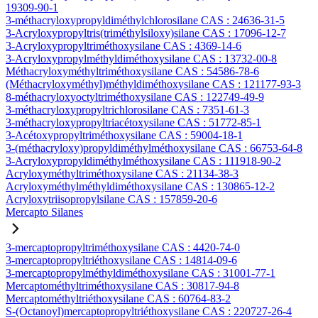
19309-90-1
3-méthacryloxypropyldiméthylchlorosilane CAS : 24636-31-5
3-Acryloxypropyltris(triméthylsiloxy)silane CAS : 17096-12-7
3-Acryloxypropyltriméthoxysilane CAS : 4369-14-6
3-Acryloxypropylméthyldiméthoxysilane CAS : 13732-00-8
Méthacryloxyméthyltriméthoxysilane CAS : 54586-78-6
(Méthacryloxyméthyl)méthyldiméthoxysilane CAS : 121177-93-3
8-méthacryloxyoctyltriméthoxysilane CAS : 122749-49-9
3-méthacryloxypropyltrichlorosilane CAS : 7351-61-3
3-méthacryloxypropyltriacétoxysilane CAS : 51772-85-1
3-Acétoxypropyltriméthoxysilane CAS : 59004-18-1
3-(méthacryloxy)propyldiméthylméthoxysilane CAS : 66753-64-8
3-Acryloxypropyldiméthylméthoxysilane CAS : 111918-90-2
Acryloxyméthyltriméthoxysilane CAS : 21134-38-3
Acryloxyméthylméthyldiméthoxysilane CAS : 130865-12-2
Acryloxytriisopropylsilane CAS : 157859-20-6
Mercapto Silanes
3-mercaptopropyltriméthoxysilane CAS : 4420-74-0
3-mercaptopropyltriéthoxysilane CAS : 14814-09-6
3-mercaptopropylméthyldiméthoxysilane CAS : 31001-77-1
Mercaptométhyltriméthoxysilane CAS : 30817-94-8
Mercaptométhyltriéthoxysilane CAS : 60764-83-2
S-(Octanoyl)mercaptopropyltriéthoxysilane CAS : 220727-26-4