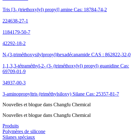
Tris [3- (triethoxylyl) propyl] amine Cas: 18784-74-2
224638-27-1
1184179-50-7
42292-18-2
N-(3-triméthoxysilylpropyl)hexadécanamide CAS : 862822-32-0
1,1,3,3-tétraméthyl-2- (3- (triméthoxylyl) propyl) guanidine Cas:
69709-01-9
34937-00-3
3-aminopropyltris (triméthylsiloxy) Silane Cas: 25357-81-7
Nouvelles et blogue dans Changfu Chemical
Nouvelles et blogue dans Changfu Chemical
Produits
Polymères de silicone
Silanes spéciaux