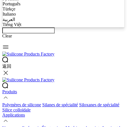
Português
Türkçe
Italiano
العربية
Tiếng Việt
Clear
返回
Produits
Polymères de silicone
Silanes de spécialité
Siloxanes de spécialité
Silice colloïdale
Applications