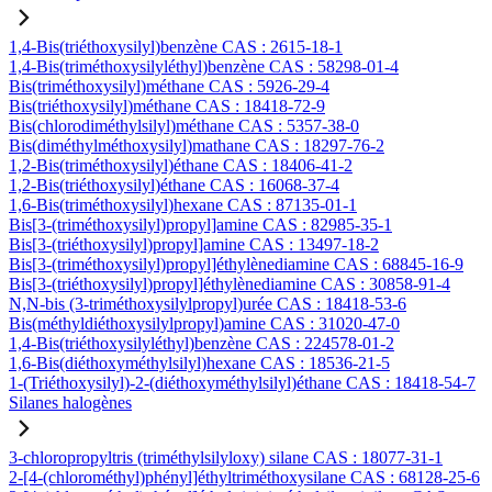
1,4-Bis(triéthoxysilyl)benzène CAS : 2615-18-1
1,4-Bis(triméthoxysilyléthyl)benzène CAS : 58298-01-4
Bis(triméthoxysilyl)méthane CAS : 5926-29-4
Bis(triéthoxysilyl)méthane CAS : 18418-72-9
Bis(chlorodiméthylsilyl)méthane CAS : 5357-38-0
Bis(diméthylméthoxysilyl)mathane CAS : 18297-76-2
1,2-Bis(triméthoxysilyl)éthane CAS : 18406-41-2
1,2-Bis(triéthoxysilyl)éthane CAS : 16068-37-4
1,6-Bis(triméthoxysilyl)hexane CAS : 87135-01-1
Bis[3-(triméthoxysilyl)propyl]amine CAS : 82985-35-1
Bis[3-(triéthoxysilyl)propyl]amine CAS : 13497-18-2
Bis[3-(triméthoxysilyl)propyl]éthylènediamine CAS : 68845-16-9
Bis[3-(triéthoxysilyl)propyl]éthylènediamine CAS : 30858-91-4
N,N-bis (3-triméthoxysilylpropyl)urée CAS : 18418-53-6
Bis(méthyldiéthoxysilylpropyl)amine CAS : 31020-47-0
1,4-Bis(triéthoxysilyléthyl)benzène CAS : 224578-01-2
1,6-Bis(diéthoxyméthylsilyl)hexane CAS : 18536-21-5
1-(Triéthoxysilyl)-2-(diéthoxyméthylsilyl)éthane CAS : 18418-54-7
Silanes halogènes
3-chloropropyltris (triméthylsilyloxy) silane CAS : 18077-31-1
2-[4-(chlorométhyl)phényl]éthyltriméthoxysilane CAS : 68128-25-6