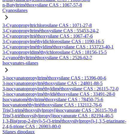
n-Butyltriméthoxysilane CAS : 1067-57-8
Cyanosilanes
3-Cyanopropyltrichlorosilane CAS : 1071-27-8
3-Cyanopropyltriméthoxysilane CAS : 55453-24-2
3-Cyanopropyltriéthoxysilane CAS : 1067-47-6
3-Cyanopropylméthyldichlorosilane CAS : 1190-16-5
3-Cyanopropylméthyldiméthoxysilane CAS : 153723-40-1
3-Cyanopropyldiméthylchlorosilane CAS : 18156-15-5
2-cyanoéthyltriméthoxysilane CAS : 2526-62-7
Isocyanates-silanes
3-isocyanatopropyltriméthoxysilane CAS : 15396-00-6
3-isocyanatopropyltriéthoxysilane CAS : 24801-88-5
3-isocyanatopropylméthyldiméthoxysilane CAS : 26115-72-0
3-isocyanatopropylméthyldiéthoxysilane CAS : 33491-28-0
Isocyanatométhyltriméthoxysilane CAS : 78450-75-6
Isocyanatométhyltriéthoxysilane CAS : 132112-76-6
Tris(3-triméthoxysilylpropyl)isocyanurate CAS : 26115-70-8
Tris(3-triéthoxysilylpropyl)isocyanurate CAS : 82194-46-5
1,3-Bis(prop-2-ényl)-5-(3-triméthoxysilylpropyl)-1,3,5-triazinane-
2,4,6-trione CAS : 26903-80-0
Silanes dipodaux