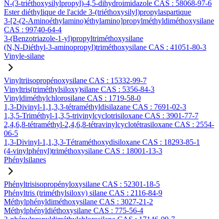
N-(3-triéthoxysilylpropyl)-4,5-dihydroimidazole CAS : 58068-97-6
Ester diéthylique de l'acide 3-(triéthoxysilyl)propylaspartique
3-[2-(2-Aminoéthylamino)éthylamino]propylméthyldiméthoxysilane
CAS : 99740-64-4
3-(Benzotriazole-1-yl)propyltriméthoxysilane
(N,N-Diéthyl-3-aminopropyl)triméthoxysilane CAS : 41051-80-3
Vinyle-silane
Vinyltriisopropénoxysilane CAS : 15332-99-7
Vinyltris(triméthylsiloxy)silane CAS : 5356-84-3
Vinyldiméthylchlorosilane CAS : 1719-58-0
1,3-Divinyl-1,1,3,3-tétraméthyldisilazane CAS : 7691-02-3
1,3,5-Triméthyl-1,3,5-trivinylcyclotrisiloxane CAS : 3901-77-7
2,4,6,8-tétraméthyl-2,4,6,8-tétravinylcyclotétrasiloxane CAS : 2554-
06-5
1,3-Divinyl-1,1,3,3-Tétraméthoxydisiloxane CAS : 18293-85-1
(4-vinylphényl)triméthoxysilane CAS : 18001-13-3
Phénylsilanes
Phényltrisisopropényloxysilane CAS : 52301-18-5
Phényltris (triméthylsiloxy) silane CAS : 2116-84-9
Méthylphényldiméthoxysilane CAS : 3027-21-2
Méthylphényldiéthoxysilane CAS : 775-56-4