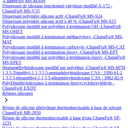
-ChangFu® MS-MA09
Dispersant de siloxane fonctionnel vinylique modifié A-172 -
ChangFu® MS-V35
Dispersant polymère silicone actif -ChangFu® MS-S24
Dispersant polymère silicone actif à 40 % -ChangFu® MS-S25
Polysiloxane modifié par polyéther à terminaison OH -ChangFu®
MS-OHET
Polysiloxane modifié à terminaison méthacryloxy -ChangFu® MS-
MAT
Polysiloxane modifié à terminaison carboxyle -ChangFu® MS-CAT
Polysiloxane modifié à terminaison époxy -ChangFu® MS-EPT
Polysiloxane modifié par polyéther à terminaison époxy -ChangFu®
MS-EPET
Heptaméthyltrisiloxane modifié par polyéther -ChangFu® MS-M7H
1,3,5-Triméthyl-1,1,3,5,5-pentaphényltrisiloxane CAS : 3390-61-2
1,3,3,5-tétraméthyl-1,1,5,5-tétraphényltrisiloxane CAS : 3982-82-9
PolyDiméthylsiloxanes à terminaison époxycyclohexyléthyle -
ChangFu® EXDT
Résines silicones
Résine de silicone phénylique thermodurcissable à base de solvant
ChangFu® MP-2950
Résine de silicone thermodurcissable à base d'eau ChangFu® SP-
2231