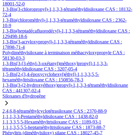
18001-52-0
1,3-Bis(3-chloropropyl)-1,1,3,3-tétraméthyldisiloxane CAS : 18132-
72-4
1,3-Bis(chlorométhyl)-1,1,3,3-tétraméthyldisiloxane CAS : 2362-
10-9
1,3-Bis(heptadécafluorodécyl)-1,1,3,3-tétraméthyldisiloxane CAS :
129498-18-6
1,3-Bis(3-acryloxypropyl)-1,1,3,3-tétraméthyldisiloxane CAS :
17898-71-4
Polydiméthylsiloxane à terminaison méthacryloxypropyle CAS :
58130-03-3
1,3-Bis[3-[3-éthyl-3-oxétanyl)méthoxy]propyl]-1,1,3,3-
tétraméthyldisiloxane CAS : 3207-05-4
1,5-Bis[2-(3,4-époxycyclohexyl)éthyl]-1,1,3,3,5,5-
hexaméthyltrisiloxane CAS : 150856-78-3
1,3-Bis(3-(2-hydroxyéthoxy)propyl)-1,1,3,3-tétraméthyldisiloxane
CAS : 441307-02-4
Siloxanes d'hydrogène
2,4,6,8-tétraméthylcyclotétrasiloxane CAS : 2370-88-9
1,1,1,3,3-Pentaméthyldisiloxane CAS : 1438-82-0
1,1,3,3,5,5-Hexaméthyltrisiloxane CAS : 1189-93-1
1,1,1,3,5,5,5-heptaméthyltrisiloxane CAS : 1873-88-7
Phényltris (diméthylsiloxy) silane CAS : 18027-45-7