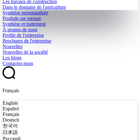
Les travaux de construction
Dans le domaine de l'agriculture
Synthèse personnalisée
Produits sur mesure
Synthèse et traitement
À propos de nous
Profile de l'entreprise
Brochures de l'entreprise
Nouvelles
Nouvelles de la société
Les blogs
Contactez-nous
Français
English
Español
Français
Deutsch
한국어
日本語
Русский