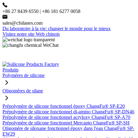
+86 27 8439 6550 | +86 181 6277 0058
sales@cfsilanes.com
Du laboratoire à la vie: changer le monde pour le mieux
Visitez notre site Web chinois
Produits
Polymères de silicone
Oligomères de silane
Prépolymère de silicone fonctionnel époxy ChangFu® SP-E20
Prépolymère de silicone fonctionnel di-amino ChangFu® SP-DN46
Prépolymère de silicone fonctionnel acryloxy ChangFu® SP-A70
Prépolymère de silicone fonctionnel Mercapto ChangFu® SP-SH
Oligomère de siloxane fonctionnel époxy dans l'eau ChangFu® SP-
EW29