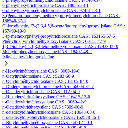
3-phénylpropyldiméthylchlorosilane CAS : 17146-09-7
6-phénylhexyltrichlorosilane CAS : 18035-33-1
6-phénylhexyldiméthylchlorosilane CAS : 97451-53-1
3-(Pentabromophénylméthoxy)propyldiméthylchlorosilane CAS :
166546-37-8
Chlorodiméthyl[3-(2,3,4,5,6-pentafluorophényl)propyl]silane CAS :
157499-19-9
3-(p-méthoxyphényl)propyltrichlorosilane CAS : 163155-57-5
Phényltris (vinyldiméthylsiloxy) silane CAS : 60111-47-9
1,3-Diphényl-1,1,3,3-tétraméthoxydisiloxane CAS : 17938-09-9
Méthyldiphénylméthoxysilane CAS : 18407-48-2
Alkylsilanes à longue chaîne
n-Hexyltriméthoxysilane CAS : 3069-19-0
n-Octyltrichlorosilane CAS : 5283-66-9
n-Octyldiméthylchlorosilane CAS : 18162-84-0
n-Dodécyldiméthylchlorosilane CAS : 66604-31-7
n-Octadécyltrichlorosilane CAS : 112-04-9
n-Hexadécyltriméthoxysilane CAS : 16415-12-6
n-Octadécyltriméthoxysilane CAS : 3069-42-9
n-Octadécyltriéthoxysilane CAS : 7399-00-0
n-octadécyldiméthylchlorosilane CAS : 18643-08-8
n-octadécyldiisobutylchlorosilane CAS : 162578-86-1
n-Butyldiméthylméthoxysilane CAS : 64712-50-1
n-Butyldiméthylchlorosilane CAS : 1000-50-6