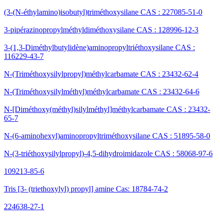
(3-(N-éthylamino)isobutyl)triméthoxysilane CAS : 227085-51-0
3-pipérazinopropylméthyldiméthoxysilane CAS : 128996-12-3
3-(1,3-Diméthylbutylidène)aminopropyltriéthoxysilane CAS :
116229-43-7
N-(Triméthoxysilylpropyl)méthylcarbamate CAS : 23432-62-4
N-(Triméthoxysilylméthyl)méthylcarbamate CAS : 23432-64-6
N-[Diméthoxy(méthyl)silylméthyl]méthylcarbamate CAS : 23432-
65-7
N-(6-aminohexyl)aminopropyltriméthoxysilane CAS : 51895-58-0
N-(3-triéthoxysilylpropyl)-4,5-dihydroimidazole CAS : 58068-97-6
109213-85-6
Tris [3- (triethoxylyl) propyl] amine Cas: 18784-74-2
224638-27-1