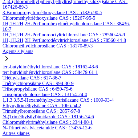
2-[4-(chlorométhyl)phényl]éthyltris(triméthylsiloxy)silane CAS :
167426-89-3
3-Bromopropyltriméthoxysilane CAS : 51826-90-5
Chlorométhyltriéthoxysilane CAS : 15267-95-5
1H,1H,2H,2H-Perfluorohexylméthyldichlorosilane CAS : 38436-
16-7
1H,1H,2H,2H-Perfluorooctyltrichlorosilane CAS : 78560-45-9
1H,1H,2H,2H-Perfluorodécyltrichlorosilane CAS : 78560-44-8
Chlorométhydichlorosilane CAS : 18170-89-3
Agents silylants
tert-butyldiméthylchlorosilane CAS : 18162-48-6
tert-butyldiphénylchlorosilane CAS : 58479-61-1
Triéthylsilane CAS : 617-86-7
Triéthylchlorosilane CAS : 994-30-9
Triisopropylsilane CAS : 6459-79-6
Triisopropylchlorosilane CAS : 13154-24-0
1,1,3,3,5,5-Hexaméthylcyclotrisilazane CAS : 1009-93-4
Éthynyltriméthylsilane CAS : 1066-54-2
Triméthylbromosilane CAS : 2857-97-8
N-(Triméthylsilyl)imidazole CAS : 18156-74-6
Chlorométhyltriméthylsilane CAS : 2344-80-1
N-Triméthylsilylacétamide CAS : 13435-12-6
Autres silanes