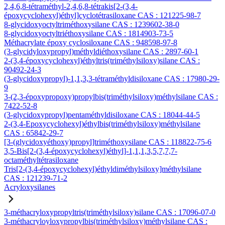
2,4,6,8-tétraméthyl-2,4,6,8-tétrakis[2-(3,4-
époxycyclohexyl)éthyl]cyclotétrasiloxane CAS : 121225-98-7
8-glycidoxyoctyltriméthoxysilane CAS : 1239602-38-0
8-glycidoxyoctyltriéthoxysilane CAS : 1814903-73-5
Méthacrylate époxy cyclosiloxane CAS : 948598-97-8
(3-glycidyloxypropyl)méthyldiéthoxysilane CAS : 2897-60-1
2-(3,4-époxycyclohexyl)éthyltris(triméthylsiloxy)silane CAS :
90492-24-3
(3-glycidoxypropyl)-1,1,3,3-tétraméthyldisiloxane CAS : 17980-29-
9
3-(2,3-époxypropoxy)propylbis(triméthylsiloxy)méthylsilane CAS :
7422-52-8
(3-glycidoxypropyl)pentaméthyldisiloxane CAS : 18044-44-5
2-(3,4-Epoxycyclohexyl)éthylbis(triméthylsiloxy)méthylsilane
CAS : 65842-29-7
[3-(glycidoxyéthoxy)propyl]triméthoxysilane CAS : 118822-75-6
3,5-Bis[2-(3,4-époxycyclohexyl)éthyl]-1,1,1,3,5,7,7,7-
octaméthyltétrasiloxane
Tris[2-(3,4-époxycyclohexyl)éthyldiméthylsiloxy]méthylsilane
CAS : 121239-71-2
Acryloxysilanes
3-méthacryloxypropyltris(triméthylsiloxy)silane CAS : 17096-07-0
3-méthacryloyloxypropylbis(triméthylsiloxy)méthylsilane CAS :