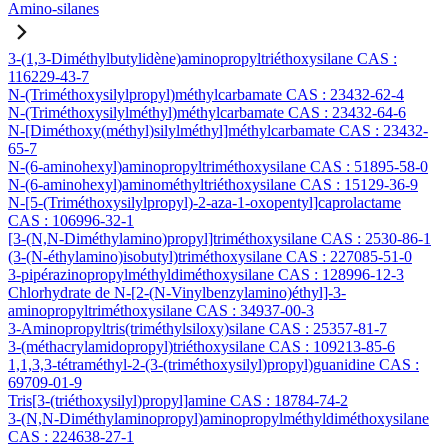
Amino-silanes
3-(1,3-Diméthylbutylidène)aminopropyltriéthoxysilane CAS :
116229-43-7
N-(Triméthoxysilylpropyl)méthylcarbamate CAS : 23432-62-4
N-(Triméthoxysilylméthyl)méthylcarbamate CAS : 23432-64-6
N-[Diméthoxy(méthyl)silylméthyl]méthylcarbamate CAS : 23432-
65-7
N-(6-aminohexyl)aminopropyltriméthoxysilane CAS : 51895-58-0
N-(6-aminohexyl)aminométhyltriéthoxysilane CAS : 15129-36-9
N-[5-(Triméthoxysilylpropyl)-2-aza-1-oxopentyl]caprolactame
CAS : 106996-32-1
[3-(N,N-Diméthylamino)propyl]triméthoxysilane CAS : 2530-86-1
(3-(N-éthylamino)isobutyl)triméthoxysilane CAS : 227085-51-0
3-pipérazinopropylméthyldiméthoxysilane CAS : 128996-12-3
Chlorhydrate de N-[2-(N-Vinylbenzylamino)éthyl]-3-
aminopropyltriméthoxysilane CAS : 34937-00-3
3-Aminopropyltris(triméthylsiloxy)silane CAS : 25357-81-7
3-(méthacrylamidopropyl)triéthoxysilane CAS : 109213-85-6
1,1,3,3-tétraméthyl-2-(3-(triméthoxysilyl)propyl)guanidine CAS :
69709-01-9
Tris[3-(triéthoxysilyl)propyl]amine CAS : 18784-74-2
3-(N,N-Diméthylaminopropyl)aminopropylméthyldiméthoxysilane
CAS : 224638-27-1