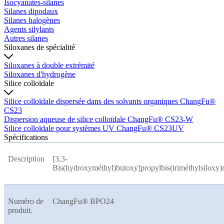
Isocyanates-silanes
Silanes dipodaux
Silanes halogènes
Agents silylants
Autres silanes
Siloxanes de spécialité
Siloxanes à double extrémité
Siloxanes d'hydrogène
Silice colloïdale
Silice colloïdale dispersée dans des solvants organiques ChangFu®
CS23
Dispersion aqueuse de silice colloïdale ChangFu® CS23-W
Silice colloïdale pour systèmes UV ChangFu® CS23UV
Spécifications
Description
[3,3-
Bis(hydroxyméthyl)butoxy]propylbis(triméthylsiloxy)
Numéro de
ChangFu® BPO24
produit.