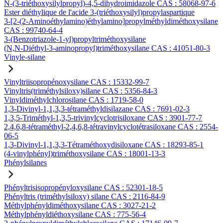
N-(3-triéthoxysilylpropyl)-4,5-dihydroimidazole CAS : 58068-97-6
Ester diéthylique de l'acide 3-(triéthoxysilyl)propylaspartique
3-[2-(2-Aminoéthylamino)éthylamino]propylméthyldiméthoxysilane
CAS : 99740-64-4
3-(Benzotriazole-1-yl)propyltriméthoxysilane
(N,N-Diéthyl-3-aminopropyl)triméthoxysilane CAS : 41051-80-3
Vinyle-silane
Vinyltriisopropénoxysilane CAS : 15332-99-7
Vinyltris(triméthylsiloxy)silane CAS : 5356-84-3
Vinyldiméthylchlorosilane CAS : 1719-58-0
1,3-Divinyl-1,1,3,3-tétraméthyldisilazane CAS : 7691-02-3
1,3,5-Triméthyl-1,3,5-trivinylcyclotrisiloxane CAS : 3901-77-7
2,4,6,8-tétraméthyl-2,4,6,8-tétravinylcyclotétrasiloxane CAS : 2554-
06-5
1,3-Divinyl-1,1,3,3-Tétraméthoxydisiloxane CAS : 18293-85-1
(4-vinylphényl)triméthoxysilane CAS : 18001-13-3
Phénylsilanes
Phényltrisisopropényloxysilane CAS : 52301-18-5
Phényltris (triméthylsiloxy) silane CAS : 2116-84-9
Méthylphényldiméthoxysilane CAS : 3027-21-2
Méthylphényldiéthoxysilane CAS : 775-56-4