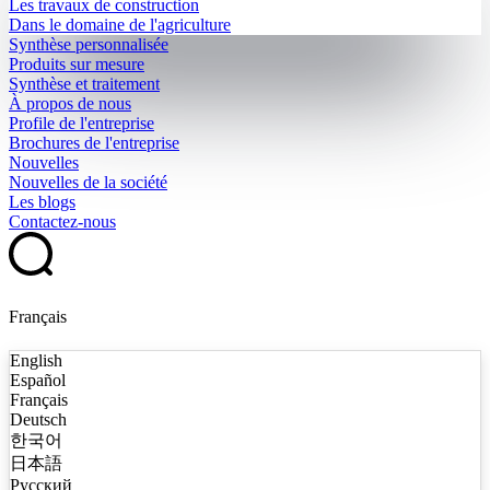
Les travaux de construction
Dans le domaine de l'agriculture
Synthèse personnalisée
Produits sur mesure
Synthèse et traitement
À propos de nous
Profile de l'entreprise
Brochures de l'entreprise
Nouvelles
Nouvelles de la société
Les blogs
Contactez-nous
Français
English
Español
Français
Deutsch
한국어
日本語
Русский