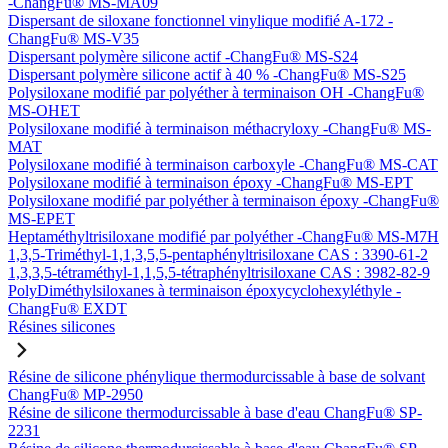
-ChangFu® MS-MA09
Dispersant de siloxane fonctionnel vinylique modifié A-172 -
ChangFu® MS-V35
Dispersant polymère silicone actif -ChangFu® MS-S24
Dispersant polymère silicone actif à 40 % -ChangFu® MS-S25
Polysiloxane modifié par polyéther à terminaison OH -ChangFu®
MS-OHET
Polysiloxane modifié à terminaison méthacryloxy -ChangFu® MS-
MAT
Polysiloxane modifié à terminaison carboxyle -ChangFu® MS-CAT
Polysiloxane modifié à terminaison époxy -ChangFu® MS-EPT
Polysiloxane modifié par polyéther à terminaison époxy -ChangFu®
MS-EPET
Heptaméthyltrisiloxane modifié par polyéther -ChangFu® MS-M7H
1,3,5-Triméthyl-1,1,3,5,5-pentaphényltrisiloxane CAS : 3390-61-2
1,3,3,5-tétraméthyl-1,1,5,5-tétraphényltrisiloxane CAS : 3982-82-9
PolyDiméthylsiloxanes à terminaison époxycyclohexyléthyle -
ChangFu® EXDT
Résines silicones
Résine de silicone phénylique thermodurcissable à base de solvant
ChangFu® MP-2950
Résine de silicone thermodurcissable à base d'eau ChangFu® SP-
2231