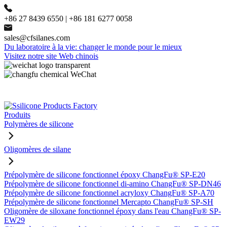
+86 27 8439 6550 | +86 181 6277 0058
sales@cfsilanes.com
Du laboratoire à la vie: changer le monde pour le mieux
Visitez notre site Web chinois
Produits
Polymères de silicone
Oligomères de silane
Prépolymère de silicone fonctionnel époxy ChangFu® SP-E20
Prépolymère de silicone fonctionnel di-amino ChangFu® SP-DN46
Prépolymère de silicone fonctionnel acryloxy ChangFu® SP-A70
Prépolymère de silicone fonctionnel Mercapto ChangFu® SP-SH
Oligomère de siloxane fonctionnel époxy dans l'eau ChangFu® SP-
EW29