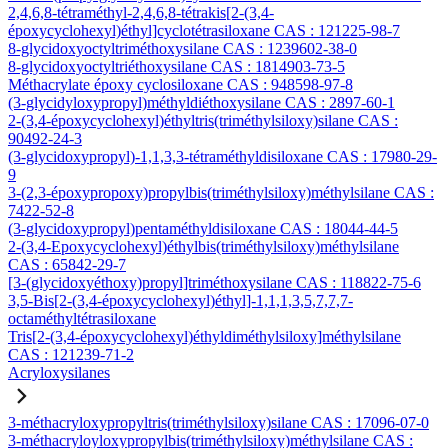
2,4,6,8-tétraméthyl-2,4,6,8-tétrakis[2-(3,4-
époxycyclohexyl)éthyl]cyclotétrasiloxane CAS : 121225-98-7
8-glycidoxyoctyltriméthoxysilane CAS : 1239602-38-0
8-glycidoxyoctyltriéthoxysilane CAS : 1814903-73-5
Méthacrylate époxy cyclosiloxane CAS : 948598-97-8
(3-glycidyloxypropyl)méthyldiéthoxysilane CAS : 2897-60-1
2-(3,4-époxycyclohexyl)éthyltris(triméthylsiloxy)silane CAS :
90492-24-3
(3-glycidoxypropyl)-1,1,3,3-tétraméthyldisiloxane CAS : 17980-29-
9
3-(2,3-époxypropoxy)propylbis(triméthylsiloxy)méthylsilane CAS :
7422-52-8
(3-glycidoxypropyl)pentaméthyldisiloxane CAS : 18044-44-5
2-(3,4-Epoxycyclohexyl)éthylbis(triméthylsiloxy)méthylsilane
CAS : 65842-29-7
[3-(glycidoxyéthoxy)propyl]triméthoxysilane CAS : 118822-75-6
3,5-Bis[2-(3,4-époxycyclohexyl)éthyl]-1,1,1,3,5,7,7,7-
octaméthyltétrasiloxane
Tris[2-(3,4-époxycyclohexyl)éthyldiméthylsiloxy]méthylsilane
CAS : 121239-71-2
Acryloxysilanes
3-méthacryloxypropyltris(triméthylsiloxy)silane CAS : 17096-07-0
3-méthacryloyloxypropylbis(triméthylsiloxy)méthylsilane CAS :