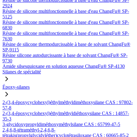
Résine de silicone thermodurcissable à base d'eau ChangFu® SP-
2924
Résine de silicone multifonctionnelle à base d'eau ChangFu® SP-
5125
Résine de silicone multifonctionnelle à base d'eau ChangFu® SP-
6830
Résine de silicone multifonctionnelle à base d'eau ChangFu® SP-
7630
Résine de silicone thermodurcissable à base de solvant ChangFu®
SP-9115
Résine silicone autodurcissante à base de solvant ChangFu® SP-
9730
Amide silsesquioxane en solution aqueuse ChangFu® SP-4130
Silanes de spécialité
Époxy-silanes
2-(3,4-époxycyclohexyl)éthylméthyldiméthoxysilane CAS : 97802-
57-8
2-(3,4-époxycyclohexyl)éthylméthyldiéthoxysilane CAS : 14857-
35-3
3-glycidoxypropyldiméthoxyméthylsilane CAS : 65799-47-5
2,4,6,8-tétraméthyl-2,4,6,8-
tétrakis(propylglycidyléther)cyclotétrasiloxane CAS : 60665-85-2