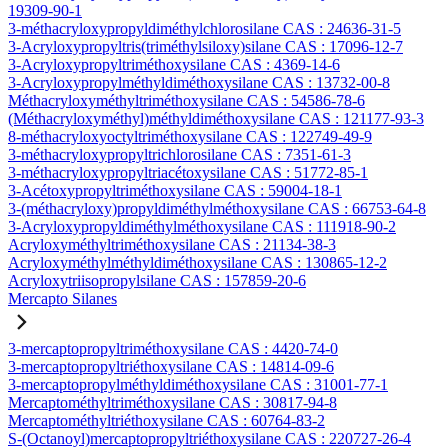
19309-90-1
3-méthacryloxypropyldiméthylchlorosilane CAS : 24636-31-5
3-Acryloxypropyltris(triméthylsiloxy)silane CAS : 17096-12-7
3-Acryloxypropyltriméthoxysilane CAS : 4369-14-6
3-Acryloxypropylméthyldiméthoxysilane CAS : 13732-00-8
Méthacryloxyméthyltriméthoxysilane CAS : 54586-78-6
(Méthacryloxyméthyl)méthyldiméthoxysilane CAS : 121177-93-3
8-méthacryloxyoctyltriméthoxysilane CAS : 122749-49-9
3-méthacryloxypropyltrichlorosilane CAS : 7351-61-3
3-méthacryloxypropyltriacétoxysilane CAS : 51772-85-1
3-Acétoxypropyltriméthoxysilane CAS : 59004-18-1
3-(méthacryloxy)propyldiméthylméthoxysilane CAS : 66753-64-8
3-Acryloxypropyldiméthylméthoxysilane CAS : 111918-90-2
Acryloxyméthyltriméthoxysilane CAS : 21134-38-3
Acryloxyméthylméthyldiméthoxysilane CAS : 130865-12-2
Acryloxytriisopropylsilane CAS : 157859-20-6
Mercapto Silanes
3-mercaptopropyltriméthoxysilane CAS : 4420-74-0
3-mercaptopropyltriéthoxysilane CAS : 14814-09-6
3-mercaptopropylméthyldiméthoxysilane CAS : 31001-77-1
Mercaptométhyltriméthoxysilane CAS : 30817-94-8
Mercaptométhyltriéthoxysilane CAS : 60764-83-2
S-(Octanoyl)mercaptopropyltriéthoxysilane CAS : 220727-26-4