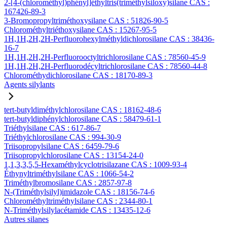
2-[4-(chlorométhyl)phényl]éthyltris(triméthylsiloxy)silane CAS :
167426-89-3
3-Bromopropyltriméthoxysilane CAS : 51826-90-5
Chlorométhyltriéthoxysilane CAS : 15267-95-5
1H,1H,2H,2H-Perfluorohexylméthyldichlorosilane CAS : 38436-
16-7
1H,1H,2H,2H-Perfluorooctyltrichlorosilane CAS : 78560-45-9
1H,1H,2H,2H-Perfluorodécyltrichlorosilane CAS : 78560-44-8
Chlorométhydichlorosilane CAS : 18170-89-3
Agents silylants
tert-butyldiméthylchlorosilane CAS : 18162-48-6
tert-butyldiphénylchlorosilane CAS : 58479-61-1
Triéthylsilane CAS : 617-86-7
Triéthylchlorosilane CAS : 994-30-9
Triisopropylsilane CAS : 6459-79-6
Triisopropylchlorosilane CAS : 13154-24-0
1,1,3,3,5,5-Hexaméthylcyclotrisilazane CAS : 1009-93-4
Éthynyltriméthylsilane CAS : 1066-54-2
Triméthylbromosilane CAS : 2857-97-8
N-(Triméthylsilyl)imidazole CAS : 18156-74-6
Chlorométhyltriméthylsilane CAS : 2344-80-1
N-Triméthylsilylacétamide CAS : 13435-12-6
Autres silanes