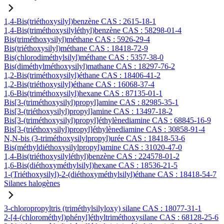
1,4-Bis(triéthoxysilyl)benzène CAS : 2615-18-1
1,4-Bis(triméthoxysilyléthyl)benzène CAS : 58298-01-4
Bis(triméthoxysilyl)méthane CAS : 5926-29-4
Bis(triéthoxysilyl)méthane CAS : 18418-72-9
Bis(chlorodiméthylsilyl)méthane CAS : 5357-38-0
Bis(diméthylméthoxysilyl)mathane CAS : 18297-76-2
1,2-Bis(triméthoxysilyl)éthane CAS : 18406-41-2
1,2-Bis(triéthoxysilyl)éthane CAS : 16068-37-4
1,6-Bis(triméthoxysilyl)hexane CAS : 87135-01-1
Bis[3-(triméthoxysilyl)propyl]amine CAS : 82985-35-1
Bis[3-(triéthoxysilyl)propyl]amine CAS : 13497-18-2
Bis[3-(triméthoxysilyl)propyl]éthylènediamine CAS : 68845-16-9
Bis[3-(triéthoxysilyl)propyl]éthylènediamine CAS : 30858-91-4
N,N-bis (3-triméthoxysilylpropyl)urée CAS : 18418-53-6
Bis(méthyldiéthoxysilylpropyl)amine CAS : 31020-47-0
1,4-Bis(triéthoxysilyléthyl)benzène CAS : 224578-01-2
1,6-Bis(diéthoxyméthylsilyl)hexane CAS : 18536-21-5
1-(Triéthoxysilyl)-2-(diéthoxyméthylsilyl)éthane CAS : 18418-54-7
Silanes halogènes
3-chloropropyltris (triméthylsilyloxy) silane CAS : 18077-31-1
2-[4-(chlorométhyl)phényl]éthyltriméthoxysilane CAS : 68128-25-6