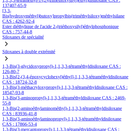
1,1,3,3-tétraméthyl-1-[2-(triméthoxysilyl)éthyl]disiloxane CAS :
137407-65-9
[3,3-
Bis(hydroxyméthyl)butoxy]propylbis(triméthylsiloxy)méthylsilane
CAS : 4262-92-4
Ester diéthylique de l'acide 2-(triéthoxysilyl)éthylphosphonique
CAS : 757-44-8
Siloxanes de spécialité
Siloxanes à double extrémité
1,3-Bis(3-glycidoxypropyl)-1,1,3,3-tétraméthyldisiloxane CAS :
126-80-7
1,3-Bis[2-(3,4-époxycyclohexyl)éthyl]-1,1,3,3-tétraméthyldisiloxane
CAS : 18724-32-8
1,3-Bis(3-méthacryloxypropyl)-1,1,3,3-tétraméthyldisiloxane CAS :
18547-93-8
1,3-Bis(3-aminopropyl)-1,1,3,3-tétraméthyldisiloxane CAS : 2469-
55-8
1,3-Bis(2-aminoéthylaminométhyl)-1,1,3,3-tétraméthyldisiloxane
CAS : 83936-41-8
1,3-Bis(3-aminoéthylaminopropyl)-1,1,3,3-tétraméthyldisiloxane
CAS : 17866-53-4
1,3-Bis(3-mercaptopropyl)-1,1,3,3-tétraméthyldisiloxane CAS :