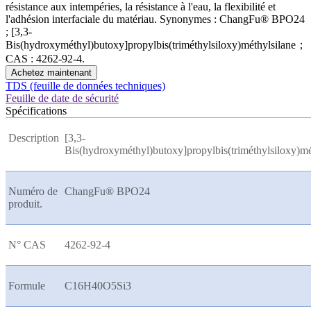
résistance aux intempéries, la résistance à l'eau, la flexibilité et
l'adhésion interfaciale du matériau. Synonymes : ChangFu® BPO24
; [3,3-
Bis(hydroxyméthyl)butoxy]propylbis(triméthylsiloxy)méthylsilane；
CAS : 4262-92-4.
Achetez maintenant
TDS (feuille de données techniques)
Feuille de date de sécurité
Spécifications
Description
[3,3-
Bis(hydroxyméthyl)butoxy]propylbis(triméthylsiloxy)mé
Numéro de
ChangFu® BPO24
produit.
N° CAS
4262-92-4
Formule
C16H40O5Si3