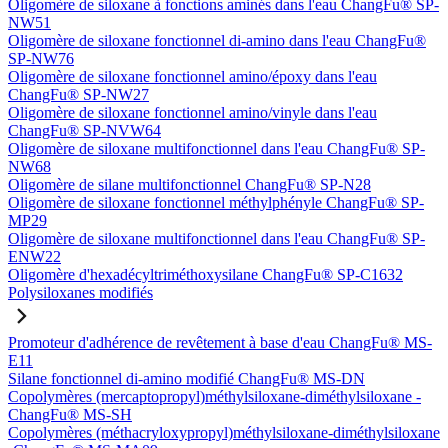
Oligomère de siloxane à fonctions aminés dans l'eau ChangFu® SP-
NW51
Oligomère de siloxane fonctionnel di-amino dans l'eau ChangFu®
SP-NW76
Oligomère de siloxane fonctionnel amino/époxy dans l'eau
ChangFu® SP-NW27
Oligomère de siloxane fonctionnel amino/vinyle dans l'eau
ChangFu® SP-NVW64
Oligomère de siloxane multifonctionnel dans l'eau ChangFu® SP-
NW68
Oligomère de silane multifonctionnel ChangFu® SP-N28
Oligomère de siloxane fonctionnel méthylphényle ChangFu® SP-
MP29
Oligomère de siloxane multifonctionnel dans l'eau ChangFu® SP-
ENW22
Oligomère d'hexadécyltriméthoxysilane ChangFu® SP-C1632
Polysiloxanes modifiés
Promoteur d'adhérence de revêtement à base d'eau ChangFu® MS-
E11
Silane fonctionnel di-amino modifié ChangFu® MS-DN
Copolymères (mercaptopropyl)méthylsiloxane-diméthylsiloxane -
ChangFu® MS-SH
Copolymères (méthacryloxypropyl)méthylsiloxane-diméthylsiloxane