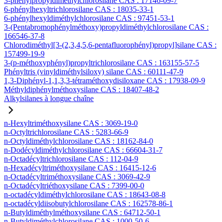
3-phénylpropyldiméthylchlorosilane CAS : 17146-09-7
6-phénylhexyltrichlorosilane CAS : 18035-33-1
6-phénylhexyldiméthylchlorosilane CAS : 97451-53-1
3-(Pentabromophénylméthoxy)propyldiméthylchlorosilane CAS :
166546-37-8
Chlorodiméthyl[3-(2,3,4,5,6-pentafluorophényl)propyl]silane CAS :
157499-19-9
3-(p-méthoxyphényl)propyltrichlorosilane CAS : 163155-57-5
Phényltris (vinyldiméthylsiloxy) silane CAS : 60111-47-9
1,3-Diphényl-1,1,3,3-tétraméthoxydisiloxane CAS : 17938-09-9
Méthyldiphénylméthoxysilane CAS : 18407-48-2
Alkylsilanes à longue chaîne
n-Hexyltriméthoxysilane CAS : 3069-19-0
n-Octyltrichlorosilane CAS : 5283-66-9
n-Octyldiméthylchlorosilane CAS : 18162-84-0
n-Dodécyldiméthylchlorosilane CAS : 66604-31-7
n-Octadécyltrichlorosilane CAS : 112-04-9
n-Hexadécyltriméthoxysilane CAS : 16415-12-6
n-Octadécyltriméthoxysilane CAS : 3069-42-9
n-Octadécyltriéthoxysilane CAS : 7399-00-0
n-octadécyldiméthylchlorosilane CAS : 18643-08-8
n-octadécyldiisobutylchlorosilane CAS : 162578-86-1
n-Butyldiméthylméthoxysilane CAS : 64712-50-1
n-Butyldiméthylchlorosilane CAS : 1000-50-6