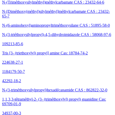
N-(Triméthoxysilylméthyl)méthylcarbamate CAS : 23432-64-6
N-[Diméthoxy(méthyl)silylméthyl]méthylcarbamate CAS : 23432-
65-7
N-(6-aminohexyl)aminopropyltriméthoxysilane CAS : 51895-58-0
N-(3-triéthoxysilylpropyl)-4,5-dihydroimidazole CAS : 58068-97-6
109213-85-6
Tris [3- (triethoxylyl) propyl] amine Cas: 18784-74-2
224638-27-1
1184179-50-7
42292-18-2
N-(3-triméthoxysilylpropyl)hexadécanamide CAS : 862822-32-0
1,1,3,3-tétraméthyl-2- (3- (triméthoxylyl) propyl) guanidine Cas:
69709-01-9
34937-00-3