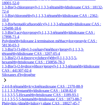
18001-52-0
1,3-Bis(3-chloropropyl)-1,1,3,3-tétraméthyldisiloxane CAS : 18132-
72-4
1,3-Bis(chlorométhyl)-1,1,3,3-tétraméthyldisiloxane CAS : 2362-
10-9
1,3-Bis(heptadécafluorodécyl)-1,1,3,3-tétraméthyldisiloxane CAS :
129498-18-6
1,3-Bis(3-acryloxypropyl)-1,1,3,3-tétraméthyldisiloxane CAS :
17898-71-4
Polydiméthylsiloxane à terminaison méthacryloxypropyle CAS :
58130-03-3
1,3-Bis[3-[3-éthyl-3-oxétanyl)méthoxy]propyl]-1,1,3,3-
tétraméthyldisiloxane CAS : 3207-05-4
1,5-Bis[2-(3,4-époxycyclohexyl)éthyl]-1,1,3,3,5,5-
hexaméthyltrisiloxane CAS : 150856-78-3
1,3-Bis(3-(2-hydroxyéthoxy)propyl)-1,1,3,3-tétraméthyldisiloxane
CAS : 441307-02-4
Siloxanes d'hydrogène
2,4,6,8-tétraméthylcyclotétrasiloxane CAS : 2370-88-9
1,1,1,3,3-Pentaméthyldisiloxane CAS : 1438-82-0
1,1,3,3,5,5-Hexaméthyltrisiloxane CAS : 1189-93-1
1,1,1,3,5,5,5-heptaméthyltrisiloxane CAS : 1873-88-7
Phényltris (diméthylsiloxy) silane CAS : 18027-45-7