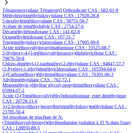
Tétrapropoxysilane Tétrapropyl Orthosilicate CAS : 682-01-9
Méthyltris(triméthylsiloxy)silane CAS : 17928-28-8
5-hexényltriméthoxysilane CAS : 58751-56-7
Acétate de triméthylsilyle CAS : 2754-27-0
Décaméthyltétrasiloxane CAS : 141-62-8
Octaméthyltrisiloxane CAS : 107-51-7
Tris(triméthylsiloxy)chlorosilane CAS : 17905-99-6
Acide triéthoxysilylpropylmaléamique CAS : 33525-68-7
2-Hydroxy-4-(3-triéthoxysilylpropoxy)diphénylcétone CAS :
79876-59-8
Chloro-diméthyl-(2-naphtalényl-2-éthyl)silane CAS : 94847-57-7
(2-Pyrényl-1-éthyl)diméthylchlorosilane CAS : 105594-64-6
2-(Carbométhoxy)éthyltriméthoxysilane CAS : 76301-00-3
Allyltriméthylsilane CAS : 762-72-1
Monométhyle (éthylène glycol) propyltriméthoxysilane CAS :
65994-07-2
Acide (2-(Triméthoxysilyl)éthyl)phosphonique, ester diméthylique
CAS : 20728-21-6
3-(2-hydroxyéthoxy)propylbis(triméthylsiloxy)méthylsilane CAS :
23785-50-4
Sel trisodique de triacétate de N-
(Triméthoxysilylpropyl)éthylènediamine (solution à 35 % dans l'eau)
CAS : 128850-89-5