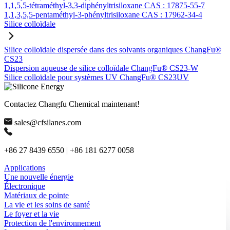
1,1,5,5-tétraméthyl-3,3-diphényltrisiloxane CAS : 17875-55-7
1,1,3,5,5-pentaméthyl-3-phényltrisiloxane CAS : 17962-34-4
Silice colloïdale
Silice colloïdale dispersée dans des solvants organiques ChangFu®
CS23
Dispersion aqueuse de silice colloïdale ChangFu® CS23-W
Silice colloïdale pour systèmes UV ChangFu® CS23UV
Contactez Changfu Chemical maintenant!
sales@cfsilanes.com
+86 27 8439 6550 | +86 181 6277 0058
Applications
Une nouvelle énergie
Électronique
Matériaux de pointe
La vie et les soins de santé
Le foyer et la vie
Protection de l'environnement