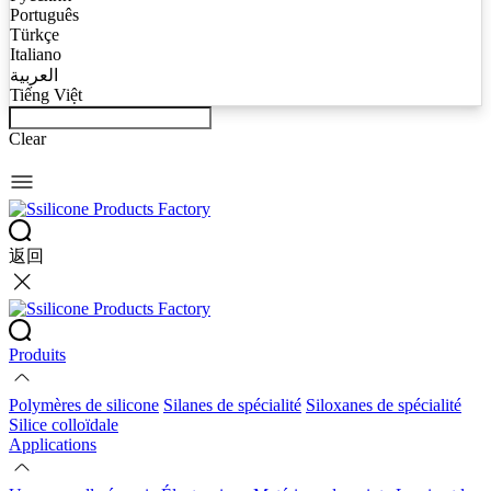
Português
Türkçe
Italiano
العربية
Tiếng Việt
Clear
返回
Produits
Polymères de silicone
Silanes de spécialité
Siloxanes de spécialité
Silice colloïdale
Applications