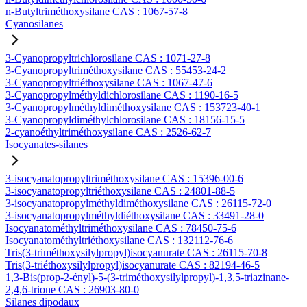
n-Butyltriméthoxysilane CAS : 1067-57-8
Cyanosilanes
3-Cyanopropyltrichlorosilane CAS : 1071-27-8
3-Cyanopropyltriméthoxysilane CAS : 55453-24-2
3-Cyanopropyltriéthoxysilane CAS : 1067-47-6
3-Cyanopropylméthyldichlorosilane CAS : 1190-16-5
3-Cyanopropylméthyldiméthoxysilane CAS : 153723-40-1
3-Cyanopropyldiméthylchlorosilane CAS : 18156-15-5
2-cyanoéthyltriméthoxysilane CAS : 2526-62-7
Isocyanates-silanes
3-isocyanatopropyltriméthoxysilane CAS : 15396-00-6
3-isocyanatopropyltriéthoxysilane CAS : 24801-88-5
3-isocyanatopropylméthyldiméthoxysilane CAS : 26115-72-0
3-isocyanatopropylméthyldiéthoxysilane CAS : 33491-28-0
Isocyanatométhyltriméthoxysilane CAS : 78450-75-6
Isocyanatométhyltriéthoxysilane CAS : 132112-76-6
Tris(3-triméthoxysilylpropyl)isocyanurate CAS : 26115-70-8
Tris(3-triéthoxysilylpropyl)isocyanurate CAS : 82194-46-5
1,3-Bis(prop-2-ényl)-5-(3-triméthoxysilylpropyl)-1,3,5-triazinane-
2,4,6-trione CAS : 26903-80-0
Silanes dipodaux