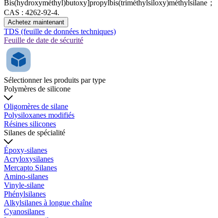
Bis(hydroxyméthyl)butoxy]propylbis(triméthylsiloxy)méthylsilane；
CAS : 4262-92-4.
Achetez maintenant
TDS (feuille de données techniques)
Feuille de date de sécurité
Sélectionner les produits par type
Polymères de silicone
Oligomères de silane
Polysiloxanes modifiés
Résines silicones
Silanes de spécialité
Époxy-silanes
Acryloxysilanes
Mercapto Silanes
Amino-silanes
Vinyle-silane
Phénylsilanes
Alkylsilanes à longue chaîne
Cyanosilanes