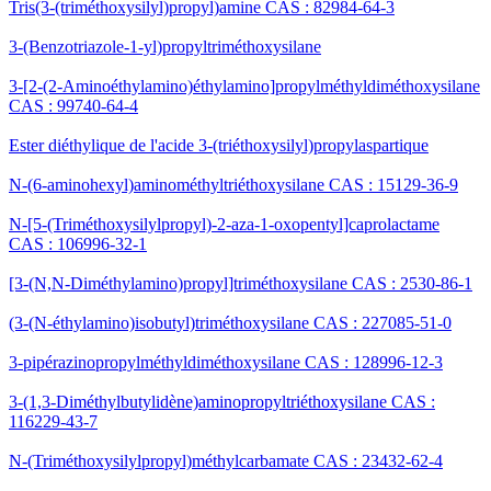
Tris(3-(triméthoxysilyl)propyl)amine CAS : 82984-64-3
3-(Benzotriazole-1-yl)propyltriméthoxysilane
3-[2-(2-Aminoéthylamino)éthylamino]propylméthyldiméthoxysilane
CAS : 99740-64-4
Ester diéthylique de l'acide 3-(triéthoxysilyl)propylaspartique
N-(6-aminohexyl)aminométhyltriéthoxysilane CAS : 15129-36-9
N-[5-(Triméthoxysilylpropyl)-2-aza-1-oxopentyl]caprolactame
CAS : 106996-32-1
[3-(N,N-Diméthylamino)propyl]triméthoxysilane CAS : 2530-86-1
(3-(N-éthylamino)isobutyl)triméthoxysilane CAS : 227085-51-0
3-pipérazinopropylméthyldiméthoxysilane CAS : 128996-12-3
3-(1,3-Diméthylbutylidène)aminopropyltriéthoxysilane CAS :
116229-43-7
N-(Triméthoxysilylpropyl)méthylcarbamate CAS : 23432-62-4