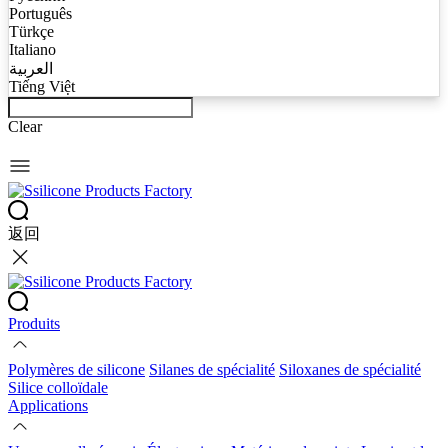
Português
Türkçe
Italiano
العربية
Tiếng Việt
Clear
返回
Produits
Polymères de silicone
Silanes de spécialité
Siloxanes de spécialité
Silice colloïdale
Applications