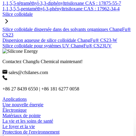
1,1,5,5-tétraméthyl-3,3-diphényltrisiloxane CAS : 17875-55-7
1,1,3,5,5-pentaméthyl-3-phényltrisiloxane CAS : 17962-34-4
Silice colloïdale
Silice colloïdale dispersée dans des solvants organiques ChangFu®
CS23
Dispersion aqueuse de silice colloïdale ChangFu® CS23-W
Silice colloïdale pour systèmes UV ChangFu® CS23UV
Contactez Changfu Chemical maintenant!
sales@cfsilanes.com
+86 27 8439 6550 | +86 181 6277 0058
Applications
Une nouvelle énergie
Électronique
Matériaux de pointe
La vie et les soins de santé
Le foyer et la vie
Protection de l'environnement