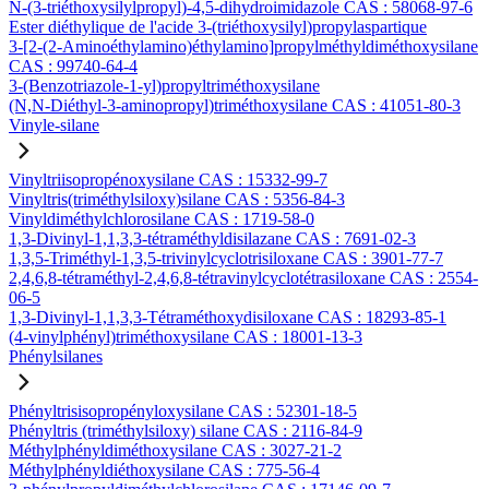
N-(3-triéthoxysilylpropyl)-4,5-dihydroimidazole CAS : 58068-97-6
Ester diéthylique de l'acide 3-(triéthoxysilyl)propylaspartique
3-[2-(2-Aminoéthylamino)éthylamino]propylméthyldiméthoxysilane
CAS : 99740-64-4
3-(Benzotriazole-1-yl)propyltriméthoxysilane
(N,N-Diéthyl-3-aminopropyl)triméthoxysilane CAS : 41051-80-3
Vinyle-silane
Vinyltriisopropénoxysilane CAS : 15332-99-7
Vinyltris(triméthylsiloxy)silane CAS : 5356-84-3
Vinyldiméthylchlorosilane CAS : 1719-58-0
1,3-Divinyl-1,1,3,3-tétraméthyldisilazane CAS : 7691-02-3
1,3,5-Triméthyl-1,3,5-trivinylcyclotrisiloxane CAS : 3901-77-7
2,4,6,8-tétraméthyl-2,4,6,8-tétravinylcyclotétrasiloxane CAS : 2554-
06-5
1,3-Divinyl-1,1,3,3-Tétraméthoxydisiloxane CAS : 18293-85-1
(4-vinylphényl)triméthoxysilane CAS : 18001-13-3
Phénylsilanes
Phényltrisisopropényloxysilane CAS : 52301-18-5
Phényltris (triméthylsiloxy) silane CAS : 2116-84-9
Méthylphényldiméthoxysilane CAS : 3027-21-2
Méthylphényldiéthoxysilane CAS : 775-56-4