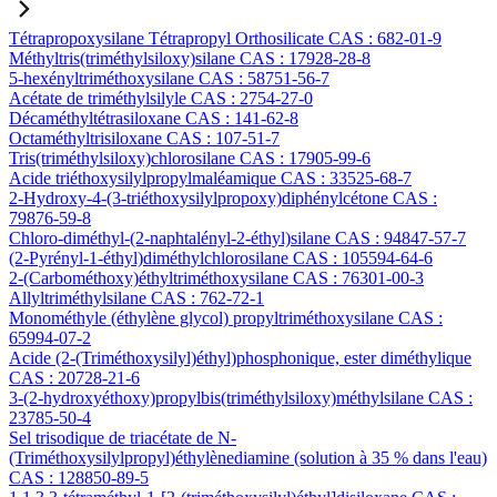
Tétrapropoxysilane Tétrapropyl Orthosilicate CAS : 682-01-9
Méthyltris(triméthylsiloxy)silane CAS : 17928-28-8
5-hexényltriméthoxysilane CAS : 58751-56-7
Acétate de triméthylsilyle CAS : 2754-27-0
Décaméthyltétrasiloxane CAS : 141-62-8
Octaméthyltrisiloxane CAS : 107-51-7
Tris(triméthylsiloxy)chlorosilane CAS : 17905-99-6
Acide triéthoxysilylpropylmaléamique CAS : 33525-68-7
2-Hydroxy-4-(3-triéthoxysilylpropoxy)diphénylcétone CAS :
79876-59-8
Chloro-diméthyl-(2-naphtalényl-2-éthyl)silane CAS : 94847-57-7
(2-Pyrényl-1-éthyl)diméthylchlorosilane CAS : 105594-64-6
2-(Carbométhoxy)éthyltriméthoxysilane CAS : 76301-00-3
Allyltriméthylsilane CAS : 762-72-1
Monométhyle (éthylène glycol) propyltriméthoxysilane CAS :
65994-07-2
Acide (2-(Triméthoxysilyl)éthyl)phosphonique, ester diméthylique
CAS : 20728-21-6
3-(2-hydroxyéthoxy)propylbis(triméthylsiloxy)méthylsilane CAS :
23785-50-4
Sel trisodique de triacétate de N-
(Triméthoxysilylpropyl)éthylènediamine (solution à 35 % dans l'eau)
CAS : 128850-89-5