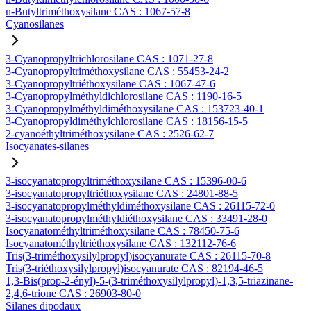
n-Butyltriméthoxysilane CAS : 1067-57-8
Cyanosilanes
3-Cyanopropyltrichlorosilane CAS : 1071-27-8
3-Cyanopropyltriméthoxysilane CAS : 55453-24-2
3-Cyanopropyltriéthoxysilane CAS : 1067-47-6
3-Cyanopropylméthyldichlorosilane CAS : 1190-16-5
3-Cyanopropylméthyldiméthoxysilane CAS : 153723-40-1
3-Cyanopropyldiméthylchlorosilane CAS : 18156-15-5
2-cyanoéthyltriméthoxysilane CAS : 2526-62-7
Isocyanates-silanes
3-isocyanatopropyltriméthoxysilane CAS : 15396-00-6
3-isocyanatopropyltriéthoxysilane CAS : 24801-88-5
3-isocyanatopropylméthyldiméthoxysilane CAS : 26115-72-0
3-isocyanatopropylméthyldiéthoxysilane CAS : 33491-28-0
Isocyanatométhyltriméthoxysilane CAS : 78450-75-6
Isocyanatométhyltriéthoxysilane CAS : 132112-76-6
Tris(3-triméthoxysilylpropyl)isocyanurate CAS : 26115-70-8
Tris(3-triéthoxysilylpropyl)isocyanurate CAS : 82194-46-5
1,3-Bis(prop-2-ényl)-5-(3-triméthoxysilylpropyl)-1,3,5-triazinane-
2,4,6-trione CAS : 26903-80-0
Silanes dipodaux