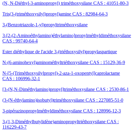
(N, N-Diéthyl-3-aminopropyl) triméthoxysilane CAS : 41051-80-3
Tris(3-(triméthoxysilyl)propyl)amine CAS : 82984-64-3
3-(Benzotriazole-1-yl)propyltriméthoxysilane
3-[2-(2-Aminoéthylamino)éthylamino]propylméthyldiméthoxysilane
CAS : 99740-64-4
Ester diéthylique de l'acide 3-(triéthoxysilyl)propylaspartique
N-(6-aminohexyl)aminométhyltriéthoxysilane CAS : 15129-36-9
N-[5-(Triméthoxysilylpropyl)-2-aza-1-oxopentyl]caprolactame
CAS : 106996-32-1
[3-(N,N-Diméthylamino)propyl]triméthoxysilane CAS : 2530-86-1
(3-(N-éthylamino)isobutyl)triméthoxysilane CAS : 227085-51-0
3-pipérazinopropylméthyldiméthoxysilane CAS : 128996-12-3
3-(1,3-Diméthylbutylidène)aminopropyltriéthoxysilane CAS :
116229-43-7