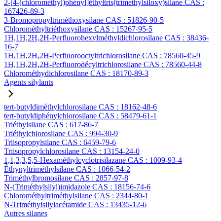
2-[4-(chlorométhyl)phényl]éthyltris(triméthylsiloxy)silane CAS :
167426-89-3
3-Bromopropyltriméthoxysilane CAS : 51826-90-5
Chlorométhyltriéthoxysilane CAS : 15267-95-5
1H,1H,2H,2H-Perfluorohexylméthyldichlorosilane CAS : 38436-
16-7
1H,1H,2H,2H-Perfluorooctyltrichlorosilane CAS : 78560-45-9
1H,1H,2H,2H-Perfluorodécyltrichlorosilane CAS : 78560-44-8
Chlorométhydichlorosilane CAS : 18170-89-3
Agents silylants
tert-butyldiméthylchlorosilane CAS : 18162-48-6
tert-butyldiphénylchlorosilane CAS : 58479-61-1
Triéthylsilane CAS : 617-86-7
Triéthylchlorosilane CAS : 994-30-9
Triisopropylsilane CAS : 6459-79-6
Triisopropylchlorosilane CAS : 13154-24-0
1,1,3,3,5,5-Hexaméthylcyclotrisilazane CAS : 1009-93-4
Éthynyltriméthylsilane CAS : 1066-54-2
Triméthylbromosilane CAS : 2857-97-8
N-(Triméthylsilyl)imidazole CAS : 18156-74-6
Chlorométhyltriméthylsilane CAS : 2344-80-1
N-Triméthylsilylacétamide CAS : 13435-12-6
Autres silanes