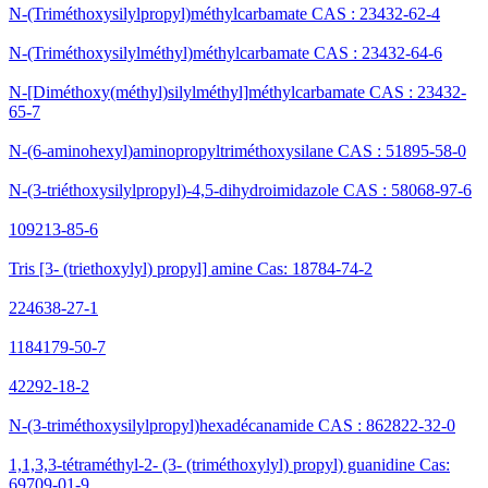
N-(Triméthoxysilylpropyl)méthylcarbamate CAS : 23432-62-4
N-(Triméthoxysilylméthyl)méthylcarbamate CAS : 23432-64-6
N-[Diméthoxy(méthyl)silylméthyl]méthylcarbamate CAS : 23432-
65-7
N-(6-aminohexyl)aminopropyltriméthoxysilane CAS : 51895-58-0
N-(3-triéthoxysilylpropyl)-4,5-dihydroimidazole CAS : 58068-97-6
109213-85-6
Tris [3- (triethoxylyl) propyl] amine Cas: 18784-74-2
224638-27-1
1184179-50-7
42292-18-2
N-(3-triméthoxysilylpropyl)hexadécanamide CAS : 862822-32-0
1,1,3,3-tétraméthyl-2- (3- (triméthoxylyl) propyl) guanidine Cas:
69709-01-9