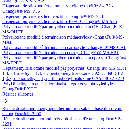
-ChangFu® MS-MA09
Dispersant de siloxane fonctionnel vinylique modifié A-172 -
ChangFu® MS-V35
Dispersant polymère silicone actif -ChangFu® MS-S24
Dispersant polymère silicone actif à 40 % -ChangFu® MS-S25
Polysiloxane modifié par polyéther à terminaison OH -ChangFu®
MS-OHET
Polysiloxane modifié à terminaison méthacryloxy -ChangFu® MS-
MAT
Polysiloxane modifié à terminaison carboxyle -ChangFu® MS-CAT
Polysiloxane modifié à terminaison époxy -ChangFu® MS-EPT
Polysiloxane modifié par polyéther à terminaison époxy -ChangFu®
MS-EPET
Heptaméthyltrisiloxane modifié par polyéther -ChangFu® MS-M7H
1,3,5-Triméthyl-1,1,3,5,5-pentaphényltrisiloxane CAS : 3390-61-2
1,3,3,5-tétraméthyl-1,1,5,5-tétraphényltrisiloxane CAS : 3982-82-9
PolyDiméthylsiloxanes à terminaison époxycyclohexyléthyle -
ChangFu® EXDT
Résines silicones
Résine de silicone phénylique thermodurcissable à base de solvant
ChangFu® MP-2950
Résine de silicone thermodurcissable à base d'eau ChangFu® SP-
2231