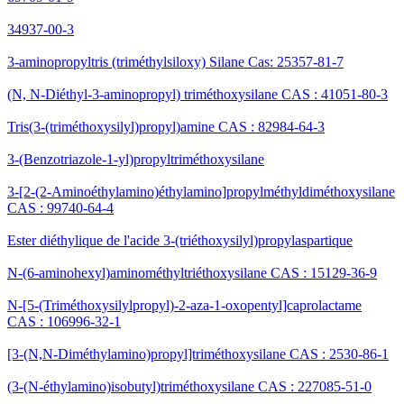
34937-00-3
3-aminopropyltris (triméthylsiloxy) Silane Cas: 25357-81-7
(N, N-Diéthyl-3-aminopropyl) triméthoxysilane CAS : 41051-80-3
Tris(3-(triméthoxysilyl)propyl)amine CAS : 82984-64-3
3-(Benzotriazole-1-yl)propyltriméthoxysilane
3-[2-(2-Aminoéthylamino)éthylamino]propylméthyldiméthoxysilane
CAS : 99740-64-4
Ester diéthylique de l'acide 3-(triéthoxysilyl)propylaspartique
N-(6-aminohexyl)aminométhyltriéthoxysilane CAS : 15129-36-9
N-[5-(Triméthoxysilylpropyl)-2-aza-1-oxopentyl]caprolactame
CAS : 106996-32-1
[3-(N,N-Diméthylamino)propyl]triméthoxysilane CAS : 2530-86-1
(3-(N-éthylamino)isobutyl)triméthoxysilane CAS : 227085-51-0