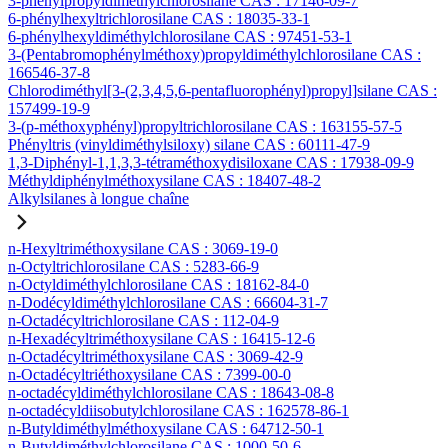
3-phénylpropyldiméthylchlorosilane CAS : 17146-09-7
6-phénylhexyltrichlorosilane CAS : 18035-33-1
6-phénylhexyldiméthylchlorosilane CAS : 97451-53-1
3-(Pentabromophénylméthoxy)propyldiméthylchlorosilane CAS :
166546-37-8
Chlorodiméthyl[3-(2,3,4,5,6-pentafluorophényl)propyl]silane CAS :
157499-19-9
3-(p-méthoxyphényl)propyltrichlorosilane CAS : 163155-57-5
Phényltris (vinyldiméthylsiloxy) silane CAS : 60111-47-9
1,3-Diphényl-1,1,3,3-tétraméthoxydisiloxane CAS : 17938-09-9
Méthyldiphénylméthoxysilane CAS : 18407-48-2
Alkylsilanes à longue chaîne
n-Hexyltriméthoxysilane CAS : 3069-19-0
n-Octyltrichlorosilane CAS : 5283-66-9
n-Octyldiméthylchlorosilane CAS : 18162-84-0
n-Dodécyldiméthylchlorosilane CAS : 66604-31-7
n-Octadécyltrichlorosilane CAS : 112-04-9
n-Hexadécyltriméthoxysilane CAS : 16415-12-6
n-Octadécyltriméthoxysilane CAS : 3069-42-9
n-Octadécyltriéthoxysilane CAS : 7399-00-0
n-octadécyldiméthylchlorosilane CAS : 18643-08-8
n-octadécyldiisobutylchlorosilane CAS : 162578-86-1
n-Butyldiméthylméthoxysilane CAS : 64712-50-1
n-Butyldiméthylchlorosilane CAS : 1000-50-6