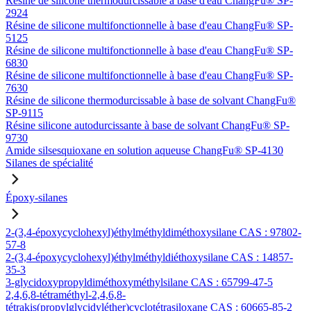
Résine de silicone thermodurcissable à base d'eau ChangFu® SP-
2924
Résine de silicone multifonctionnelle à base d'eau ChangFu® SP-
5125
Résine de silicone multifonctionnelle à base d'eau ChangFu® SP-
6830
Résine de silicone multifonctionnelle à base d'eau ChangFu® SP-
7630
Résine de silicone thermodurcissable à base de solvant ChangFu®
SP-9115
Résine silicone autodurcissante à base de solvant ChangFu® SP-
9730
Amide silsesquioxane en solution aqueuse ChangFu® SP-4130
Silanes de spécialité
Époxy-silanes
2-(3,4-époxycyclohexyl)éthylméthyldiméthoxysilane CAS : 97802-
57-8
2-(3,4-époxycyclohexyl)éthylméthyldiéthoxysilane CAS : 14857-
35-3
3-glycidoxypropyldiméthoxyméthylsilane CAS : 65799-47-5
2,4,6,8-tétraméthyl-2,4,6,8-
tétrakis(propylglycidyléther)cyclotétrasiloxane CAS : 60665-85-2