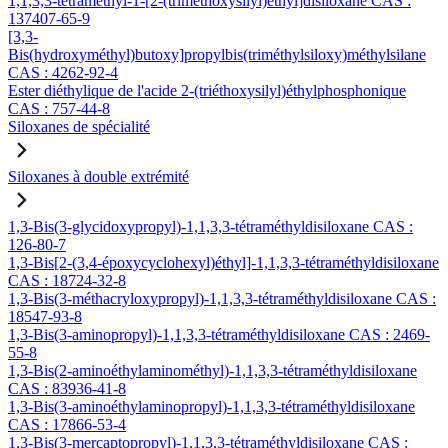
1,1,3,3-tétraméthyl-1-[2-(triméthoxysilyl)éthyl]disiloxane CAS :
137407-65-9
[3,3-
Bis(hydroxyméthyl)butoxy]propylbis(triméthylsiloxy)méthylsilane
CAS : 4262-92-4
Ester diéthylique de l'acide 2-(triéthoxysilyl)éthylphosphonique
CAS : 757-44-8
Siloxanes de spécialité
Siloxanes à double extrémité
1,3-Bis(3-glycidoxypropyl)-1,1,3,3-tétraméthyldisiloxane CAS :
126-80-7
1,3-Bis[2-(3,4-époxycyclohexyl)éthyl]-1,1,3,3-tétraméthyldisiloxane
CAS : 18724-32-8
1,3-Bis(3-méthacryloxypropyl)-1,1,3,3-tétraméthyldisiloxane CAS :
18547-93-8
1,3-Bis(3-aminopropyl)-1,1,3,3-tétraméthyldisiloxane CAS : 2469-
55-8
1,3-Bis(2-aminoéthylaminométhyl)-1,1,3,3-tétraméthyldisiloxane
CAS : 83936-41-8
1,3-Bis(3-aminoéthylaminopropyl)-1,1,3,3-tétraméthyldisiloxane
CAS : 17866-53-4
1,3-Bis(3-mercaptopropyl)-1,1,3,3-tétraméthyldisiloxane CAS :