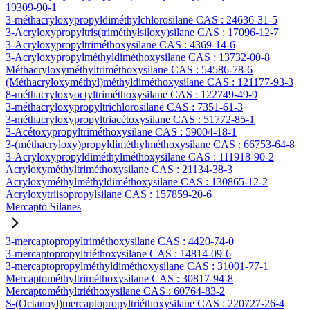
19309-90-1
3-méthacryloxypropyldiméthylchlorosilane CAS : 24636-31-5
3-Acryloxypropyltris(triméthylsiloxy)silane CAS : 17096-12-7
3-Acryloxypropyltriméthoxysilane CAS : 4369-14-6
3-Acryloxypropylméthyldiméthoxysilane CAS : 13732-00-8
Méthacryloxyméthyltriméthoxysilane CAS : 54586-78-6
(Méthacryloxyméthyl)méthyldiméthoxysilane CAS : 121177-93-3
8-méthacryloxyoctyltriméthoxysilane CAS : 122749-49-9
3-méthacryloxypropyltrichlorosilane CAS : 7351-61-3
3-méthacryloxypropyltriacétoxysilane CAS : 51772-85-1
3-Acétoxypropyltriméthoxysilane CAS : 59004-18-1
3-(méthacryloxy)propyldiméthylméthoxysilane CAS : 66753-64-8
3-Acryloxypropyldiméthylméthoxysilane CAS : 111918-90-2
Acryloxyméthyltriméthoxysilane CAS : 21134-38-3
Acryloxyméthylméthyldiméthoxysilane CAS : 130865-12-2
Acryloxytriisopropylsilane CAS : 157859-20-6
Mercapto Silanes
3-mercaptopropyltriméthoxysilane CAS : 4420-74-0
3-mercaptopropyltriéthoxysilane CAS : 14814-09-6
3-mercaptopropylméthyldiméthoxysilane CAS : 31001-77-1
Mercaptométhyltriméthoxysilane CAS : 30817-94-8
Mercaptométhyltriéthoxysilane CAS : 60764-83-2
S-(Octanoyl)mercaptopropyltriéthoxysilane CAS : 220727-26-4