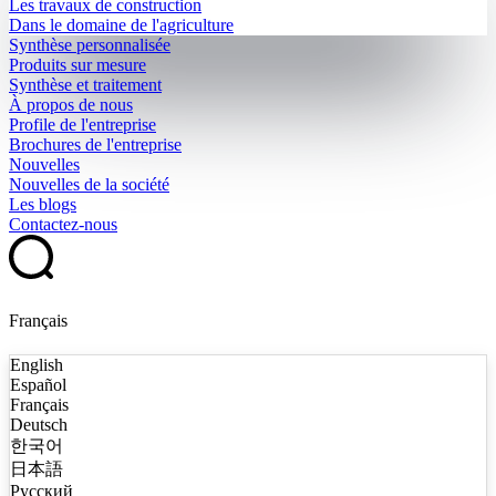
Les travaux de construction
Dans le domaine de l'agriculture
Synthèse personnalisée
Produits sur mesure
Synthèse et traitement
À propos de nous
Profile de l'entreprise
Brochures de l'entreprise
Nouvelles
Nouvelles de la société
Les blogs
Contactez-nous
Français
English
Español
Français
Deutsch
한국어
日本語
Русский