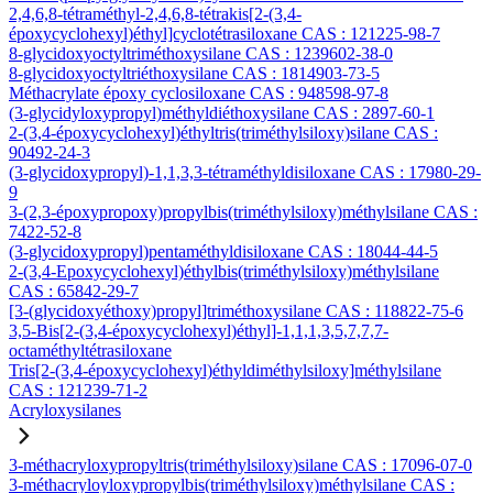
2,4,6,8-tétraméthyl-2,4,6,8-tétrakis[2-(3,4-
époxycyclohexyl)éthyl]cyclotétrasiloxane CAS : 121225-98-7
8-glycidoxyoctyltriméthoxysilane CAS : 1239602-38-0
8-glycidoxyoctyltriéthoxysilane CAS : 1814903-73-5
Méthacrylate époxy cyclosiloxane CAS : 948598-97-8
(3-glycidyloxypropyl)méthyldiéthoxysilane CAS : 2897-60-1
2-(3,4-époxycyclohexyl)éthyltris(triméthylsiloxy)silane CAS :
90492-24-3
(3-glycidoxypropyl)-1,1,3,3-tétraméthyldisiloxane CAS : 17980-29-
9
3-(2,3-époxypropoxy)propylbis(triméthylsiloxy)méthylsilane CAS :
7422-52-8
(3-glycidoxypropyl)pentaméthyldisiloxane CAS : 18044-44-5
2-(3,4-Epoxycyclohexyl)éthylbis(triméthylsiloxy)méthylsilane
CAS : 65842-29-7
[3-(glycidoxyéthoxy)propyl]triméthoxysilane CAS : 118822-75-6
3,5-Bis[2-(3,4-époxycyclohexyl)éthyl]-1,1,1,3,5,7,7,7-
octaméthyltétrasiloxane
Tris[2-(3,4-époxycyclohexyl)éthyldiméthylsiloxy]méthylsilane
CAS : 121239-71-2
Acryloxysilanes
3-méthacryloxypropyltris(triméthylsiloxy)silane CAS : 17096-07-0
3-méthacryloyloxypropylbis(triméthylsiloxy)méthylsilane CAS :