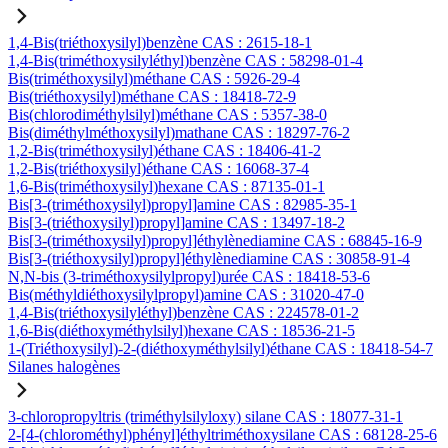
1,4-Bis(triéthoxysilyl)benzène CAS : 2615-18-1
1,4-Bis(triméthoxysilyléthyl)benzène CAS : 58298-01-4
Bis(triméthoxysilyl)méthane CAS : 5926-29-4
Bis(triéthoxysilyl)méthane CAS : 18418-72-9
Bis(chlorodiméthylsilyl)méthane CAS : 5357-38-0
Bis(diméthylméthoxysilyl)mathane CAS : 18297-76-2
1,2-Bis(triméthoxysilyl)éthane CAS : 18406-41-2
1,2-Bis(triéthoxysilyl)éthane CAS : 16068-37-4
1,6-Bis(triméthoxysilyl)hexane CAS : 87135-01-1
Bis[3-(triméthoxysilyl)propyl]amine CAS : 82985-35-1
Bis[3-(triéthoxysilyl)propyl]amine CAS : 13497-18-2
Bis[3-(triméthoxysilyl)propyl]éthylènediamine CAS : 68845-16-9
Bis[3-(triéthoxysilyl)propyl]éthylènediamine CAS : 30858-91-4
N,N-bis (3-triméthoxysilylpropyl)urée CAS : 18418-53-6
Bis(méthyldiéthoxysilylpropyl)amine CAS : 31020-47-0
1,4-Bis(triéthoxysilyléthyl)benzène CAS : 224578-01-2
1,6-Bis(diéthoxyméthylsilyl)hexane CAS : 18536-21-5
1-(Triéthoxysilyl)-2-(diéthoxyméthylsilyl)éthane CAS : 18418-54-7
Silanes halogènes
3-chloropropyltris (triméthylsilyloxy) silane CAS : 18077-31-1
2-[4-(chlorométhyl)phényl]éthyltriméthoxysilane CAS : 68128-25-6