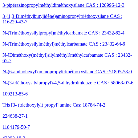
3-pipérazinopropylméthyldiméthoxysilane CAS : 128996-12-3
3-(1,3-Diméthylbutylidène)aminopropyltriéthoxysilane CAS :
116229-43-7
N-(Triméthoxysilylpropyl)méthylcarbamate CAS : 23432-62-4
N-(Triméthoxysilylméthyl)méthylcarbamate CAS : 23432-64-6
N-[Diméthoxy(méthyl)silylméthyl]méthylcarbamate CAS : 23432-
65-7
N-(6-aminohexyl)aminopropyltriméthoxysilane CAS : 51895-58-0
N-(3-triéthoxysilylpropyl)-4,5-dihydroimidazole CAS : 58068-97-6
109213-85-6
Tris [3- (triethoxylyl) propyl] amine Cas: 18784-74-2
224638-27-1
1184179-50-7