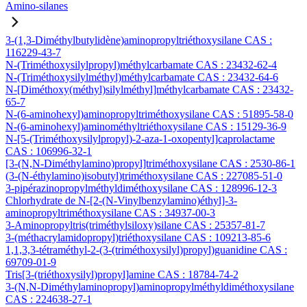
Amino-silanes
3-(1,3-Diméthylbutylidène)aminopropyltriéthoxysilane CAS :
116229-43-7
N-(Triméthoxysilylpropyl)méthylcarbamate CAS : 23432-62-4
N-(Triméthoxysilylméthyl)méthylcarbamate CAS : 23432-64-6
N-[Diméthoxy(méthyl)silylméthyl]méthylcarbamate CAS : 23432-
65-7
N-(6-aminohexyl)aminopropyltriméthoxysilane CAS : 51895-58-0
N-(6-aminohexyl)aminométhyltriéthoxysilane CAS : 15129-36-9
N-[5-(Triméthoxysilylpropyl)-2-aza-1-oxopentyl]caprolactame
CAS : 106996-32-1
[3-(N,N-Diméthylamino)propyl]triméthoxysilane CAS : 2530-86-1
(3-(N-éthylamino)isobutyl)triméthoxysilane CAS : 227085-51-0
3-pipérazinopropylméthyldiméthoxysilane CAS : 128996-12-3
Chlorhydrate de N-[2-(N-Vinylbenzylamino)éthyl]-3-
aminopropyltriméthoxysilane CAS : 34937-00-3
3-Aminopropyltris(triméthylsiloxy)silane CAS : 25357-81-7
3-(méthacrylamidopropyl)triéthoxysilane CAS : 109213-85-6
1,1,3,3-tétraméthyl-2-(3-(triméthoxysilyl)propyl)guanidine CAS :
69709-01-9
Tris[3-(triéthoxysilyl)propyl]amine CAS : 18784-74-2
3-(N,N-Diméthylaminopropyl)aminopropylméthyldiméthoxysilane
CAS : 224638-27-1