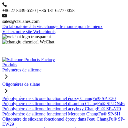
+86 27 8439 6550 | +86 181 6277 0058
sales@cfsilanes.com
Du laboratoire à la vie: changer le monde pour le mieux
Visitez notre site Web chinois
Produits
Polymères de silicone
Oligomères de silane
Prépolymère de silicone fonctionnel époxy ChangFu® SP-E20
Prépolymère de silicone fonctionnel di-amino ChangFu® SP-DN46
Prépolymère de silicone fonctionnel acryloxy ChangFu® SP-A70
Prépolymère de silicone fonctionnel Mercapto ChangFu® SP-SH
Oligomère de siloxane fonctionnel époxy dans l'eau ChangFu® SP-
EW29