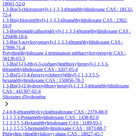
18001-52-0
1,3-Bis(3-chloropropyl)-1,1,3,3-tétraméthyldisiloxane CAS : 18132-
72-4
1,3-Bis(chlorométhyl)-1,1,3,3-tétraméthyldisiloxane CAS : 2362-
10-9
1,3-Bis(heptadécafluorodécyl)-1,1,3,3-tétraméthyldisiloxane CAS :
129498-18-6
1,3-Bis(3-acryloxypropyl)-1,1,3,3-tétraméthyldisiloxane CAS :
17898-71-4
Polydiméthylsiloxane à terminaison méthacryloxypropyle CAS :
58130-03-3
1,3-Bis[3-[3-éthyl-3-oxétanyl)méthoxy]propyl]-1,1,3,3-
tétraméthyldisiloxane CAS : 3207-05-4
1,5-Bis[2-(3,4-époxycyclohexyl)éthyl]-1,1,3,3,5,5-
hexaméthyltrisiloxane CAS : 150856-78-3
1,3-Bis(3-(2-hydroxyéthoxy)propyl)-1,1,3,3-tétraméthyldisiloxane
CAS : 441307-02-4
Siloxanes d'hydrogène
2,4,6,8-tétraméthylcyclotétrasiloxane CAS : 2370-88-9
1,1,1,3,3-Pentaméthyldisiloxane CAS : 1438-82-0
1,1,3,3,5,5-Hexaméthyltrisiloxane CAS : 1189-93-1
1,1,1,3,5,5,5-heptaméthyltrisiloxane CAS : 1873-88-7
Phényltris (diméthylsiloxy) silane CAS : 18027-45-7