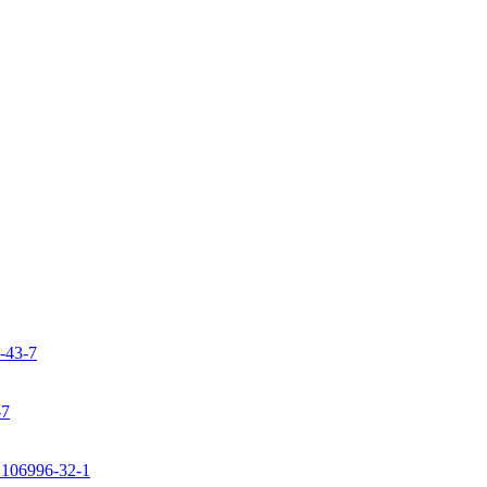
9-43-7
-7
: 106996-32-1