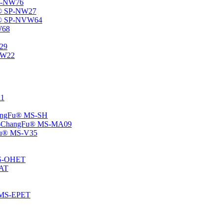
SP-NW76
Fu® SP-NW27
gFu® SP-NVW64
W68
P29
ENW22
11
ChangFu® MS-SH
ane -ChangFu® MS-MA09
ngFu® MS-V35
 MS-OHET
MAT
® MS-EPET