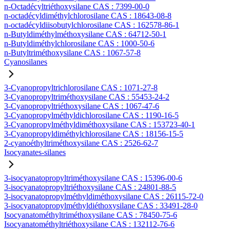
n-Octadécyltriéthoxysilane CAS : 7399-00-0
n-octadécyldiméthylchlorosilane CAS : 18643-08-8
n-octadécyldiisobutylchlorosilane CAS : 162578-86-1
n-Butyldiméthylméthoxysilane CAS : 64712-50-1
n-Butyldiméthylchlorosilane CAS : 1000-50-6
n-Butyltriméthoxysilane CAS : 1067-57-8
Cyanosilanes
3-Cyanopropyltrichlorosilane CAS : 1071-27-8
3-Cyanopropyltriméthoxysilane CAS : 55453-24-2
3-Cyanopropyltriéthoxysilane CAS : 1067-47-6
3-Cyanopropylméthyldichlorosilane CAS : 1190-16-5
3-Cyanopropylméthyldiméthoxysilane CAS : 153723-40-1
3-Cyanopropyldiméthylchlorosilane CAS : 18156-15-5
2-cyanoéthyltriméthoxysilane CAS : 2526-62-7
Isocyanates-silanes
3-isocyanatopropyltriméthoxysilane CAS : 15396-00-6
3-isocyanatopropyltriéthoxysilane CAS : 24801-88-5
3-isocyanatopropylméthyldiméthoxysilane CAS : 26115-72-0
3-isocyanatopropylméthyldiéthoxysilane CAS : 33491-28-0
Isocyanatométhyltriméthoxysilane CAS : 78450-75-6
Isocyanatométhyltriéthoxysilane CAS : 132112-76-6