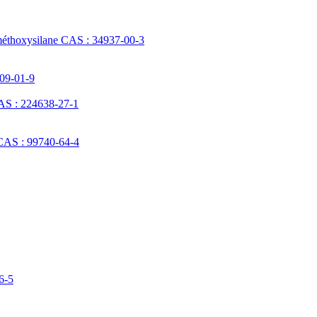
méthoxysilane CAS : 34937-00-3
709-01-9
AS : 224638-27-1
 CAS : 99740-64-4
6-5