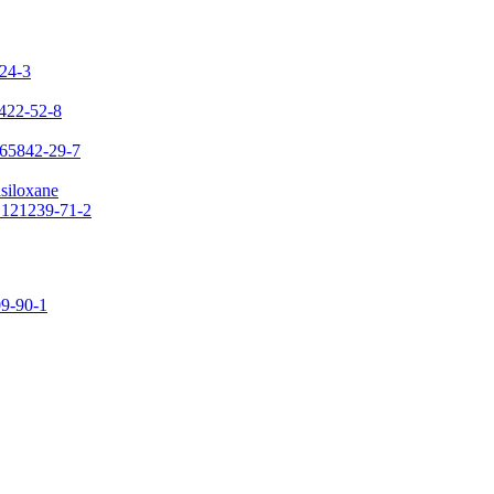
-24-3
7422-52-8
 65842-29-7
asiloxane
: 121239-71-2
09-90-1