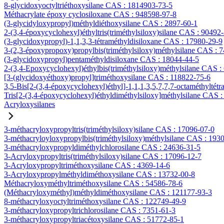
8-glycidoxyoctyltriéthoxysilane CAS : 1814903-73-5
Méthacrylate époxy cyclosiloxane CAS : 948598-97-8
(3-glycidyloxypropyl)méthyldiéthoxysilane CAS : 2897-60-1
2-(3,4-époxycyclohexyl)éthyltris(triméthylsiloxy)silane CAS : 90492
(3-glycidoxypropyl)-1,1,3,3-tétraméthyldisiloxane CAS : 17980-29-9
3-(2,3-époxypropoxy)propylbis(triméthylsiloxy)méthylsilane CAS : 
(3-glycidoxypropyl)pentaméthyldisiloxane CAS : 18044-44-5
2-(3,4-Epoxycyclohexyl)éthylbis(triméthylsiloxy)méthylsilane CAS :
[3-(glycidoxyéthoxy)propyl]triméthoxysilane CAS : 118822-75-6
3,5-Bis[2-(3,4-époxycyclohexyl)éthyl]-1,1,1,3,5,7,7,7-octaméthyltétr
Tris[2-(3,4-époxycyclohexyl)éthyldiméthylsiloxy]méthylsilane CAS 
Acryloxysilanes
3-méthacryloxypropyltris(triméthylsiloxy)silane CAS : 17096-07-0
3-méthacryloyloxypropylbis(triméthylsiloxy)méthylsilane CAS : 193
3-méthacryloxypropyldiméthylchlorosilane CAS : 24636-31-5
3-Acryloxypropyltris(triméthylsiloxy)silane CAS : 17096-12-7
3-Acryloxypropyltriméthoxysilane CAS : 4369-14-6
3-Acryloxypropylméthyldiméthoxysilane CAS : 13732-00-8
Méthacryloxyméthyltriméthoxysilane CAS : 54586-78-6
(Méthacryloxyméthyl)méthyldiméthoxysilane CAS : 121177-93-3
8-méthacryloxyoctyltriméthoxysilane CAS : 122749-49-9
3-méthacryloxypropyltrichlorosilane CAS : 7351-61-3
3-méthacryloxypropyltriacétoxysilane CAS : 51772-85-1