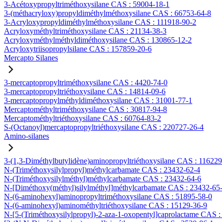
3-Acétoxypropyltriméthoxysilane CAS : 59004-18-1
3-(méthacryloxy)propyldiméthylméthoxysilane CAS : 66753-64-8
3-Acryloxypropyldiméthylméthoxysilane CAS : 111918-90-2
Acryloxyméthyltriméthoxysilane CAS : 21134-38-3
Acryloxyméthylméthyldiméthoxysilane CAS : 130865-12-2
Acryloxytriisopropylsilane CAS : 157859-20-6
Mercapto Silanes
3-mercaptopropyltriméthoxysilane CAS : 4420-74-0
3-mercaptopropyltriéthoxysilane CAS : 14814-09-6
3-mercaptopropylméthyldiméthoxysilane CAS : 31001-77-1
Mercaptométhyltriméthoxysilane CAS : 30817-94-8
Mercaptométhyltriéthoxysilane CAS : 60764-83-2
S-(Octanoyl)mercaptopropyltriéthoxysilane CAS : 220727-26-4
Amino-silanes
3-(1,3-Diméthylbutylidène)aminopropyltriéthoxysilane CAS : 11622
N-(Triméthoxysilylpropyl)méthylcarbamate CAS : 23432-62-4
N-(Triméthoxysilylméthyl)méthylcarbamate CAS : 23432-64-6
N-[Diméthoxy(méthyl)silylméthyl]méthylcarbamate CAS : 23432-65
N-(6-aminohexyl)aminopropyltriméthoxysilane CAS : 51895-58-0
N-(6-aminohexyl)aminométhyltriéthoxysilane CAS : 15129-36-9
N-[5-(Triméthoxysilylpropyl)-2-aza-1-oxopentyl]caprolactame CAS 