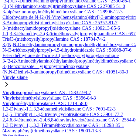
[3-(N,N-Diméthylamino)propyl]triméthoxysilane CAS : 2530-86-1
(3-(N-éthylamino)isobutyl)triméthoxysilane CAS : 227085-51-0
3-pipérazinopropylméthyldiméthoxysilane CAS : 128996-12-3
Chlorhydrate de N-[2-(N-Vinylbenzylamino)éthyl]-3-aminopropyltri
3-Aminopropyltris(triméthylsiloxy)silane CAS : 25357-81-7
3-(méthacrylamidopropyl)triéthoxysilane CAS : 109213-85-6
1,1,3,3-tétraméthyl-2-(3-(triméthoxysilyl)propyl)guanidine CAS : 69
Tris[3-(triéthoxysilyl)propyl]amine CAS : 18784-74-2
3-(N,N-Diméthylaminopropyl)aminopropylméthyldiméthoxysilane C
N-(3-triéthoxysilylpropyl)-4,5-dihydroimidazole CAS : 58068-97-6
Ester diéthylique de l'acide 3-(triéthoxysilyl)propylaspartique
3-[2-(2-Aminoéthylamino)éthylamino]propylméthyldiméthoxysilane
3-(Benzotriazole-1-yl)propyltriméthoxysilane
(N,N-Diéthyl-3-aminopropyl)triméthoxysilane CAS : 41051-80-3
Vinyle-silane
Vinyltriisopropénoxysilane CAS : 15332-99-7
Vinyltris(triméthylsiloxy)silane CAS : 5356-84-3
Vinyldiméthylchlorosilane CAS : 1719-58-0
1,3-Divinyl-1,1,3,3-tétraméthyldisilazane CAS : 7691-02-3
1,3,5-Triméthyl-1,3,5-trivinylcyclotrisiloxane CAS : 3901-77-7
2,4,6,8-tétraméthyl-2,4,6,8-tétravinylcyclotétrasiloxane CAS : 2554-0
1,3-Divinyl-1,1,3,3-Tétraméthoxydisiloxane CAS : 18293-85-1
(4-vinylphényl)triméthoxysilane CAS : 18001-13-3