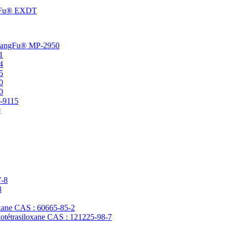
angFu® EXDT
t ChangFu® MP-2950
1
4
5
0
0
P-9115
0
7-8
3
loxane CAS : 60665-85-2
clotétrasiloxane CAS : 121225-98-7