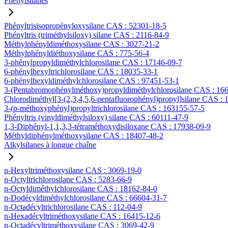
Phénylsilanes
Phényltrisisopropényloxysilane CAS : 52301-18-5
Phényltris (triméthylsiloxy) silane CAS : 2116-84-9
Méthylphényldiméthoxysilane CAS : 3027-21-2
Méthylphényldiéthoxysilane CAS : 775-56-4
3-phénylpropyldiméthylchlorosilane CAS : 17146-09-7
6-phénylhexyltrichlorosilane CAS : 18035-33-1
6-phénylhexyldiméthylchlorosilane CAS : 97451-53-1
3-(Pentabromophénylméthoxy)propyldiméthylchlorosilane CAS : 16
Chlorodiméthyl[3-(2,3,4,5,6-pentafluorophényl)propyl]silane CAS :
3-(p-méthoxyphényl)propyltrichlorosilane CAS : 163155-57-5
Phényltris (vinyldiméthylsiloxy) silane CAS : 60111-47-9
1,3-Diphényl-1,1,3,3-tétraméthoxydisiloxane CAS : 17938-09-9
Méthyldiphénylméthoxysilane CAS : 18407-48-2
Alkylsilanes à longue chaîne
n-Hexyltriméthoxysilane CAS : 3069-19-0
n-Octyltrichlorosilane CAS : 5283-66-9
n-Octyldiméthylchlorosilane CAS : 18162-84-0
n-Dodécyldiméthylchlorosilane CAS : 66604-31-7
n-Octadécyltrichlorosilane CAS : 112-04-9
n-Hexadécyltriméthoxysilane CAS : 16415-12-6
n-Octadécyltriméthoxysilane CAS : 3069-42-9