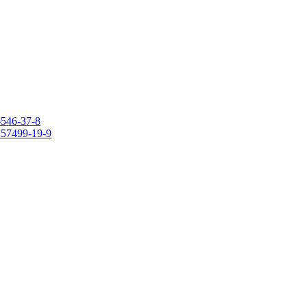
6546-37-8
 157499-19-9