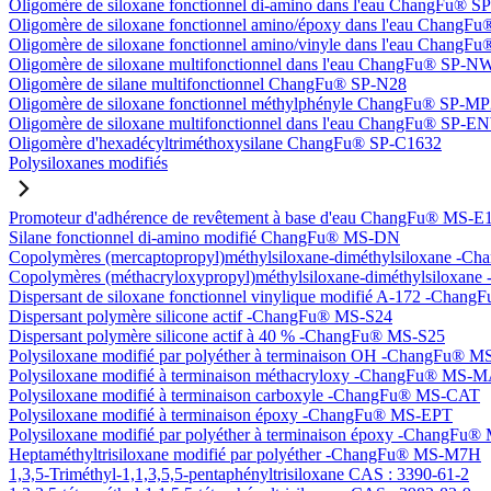
Oligomère de siloxane fonctionnel di-amino dans l'eau ChangFu® 
Oligomère de siloxane fonctionnel amino/époxy dans l'eau Chang
Oligomère de siloxane fonctionnel amino/vinyle dans l'eau Chan
Oligomère de siloxane multifonctionnel dans l'eau ChangFu® SP-N
Oligomère de silane multifonctionnel ChangFu® SP-N28
Oligomère de siloxane fonctionnel méthylphényle ChangFu® SP-M
Oligomère de siloxane multifonctionnel dans l'eau ChangFu® SP-
Oligomère d'hexadécyltriméthoxysilane ChangFu® SP-C1632
Polysiloxanes modifiés
Promoteur d'adhérence de revêtement à base d'eau ChangFu® MS-E
Silane fonctionnel di-amino modifié ChangFu® MS-DN
Copolymères (mercaptopropyl)méthylsiloxane-diméthylsiloxane -
Copolymères (méthacryloxypropyl)méthylsiloxane-diméthylsilox
Dispersant de siloxane fonctionnel vinylique modifié A-172 -Cha
Dispersant polymère silicone actif -ChangFu® MS-S24
Dispersant polymère silicone actif à 40 % -ChangFu® MS-S25
Polysiloxane modifié par polyéther à terminaison OH -ChangFu®
Polysiloxane modifié à terminaison méthacryloxy -ChangFu® MS-
Polysiloxane modifié à terminaison carboxyle -ChangFu® MS-CAT
Polysiloxane modifié à terminaison époxy -ChangFu® MS-EPT
Polysiloxane modifié par polyéther à terminaison époxy -ChangFu
Heptaméthyltrisiloxane modifié par polyéther -ChangFu® MS-M7H
1,3,5-Triméthyl-1,1,3,5,5-pentaphényltrisiloxane CAS : 3390-61-2