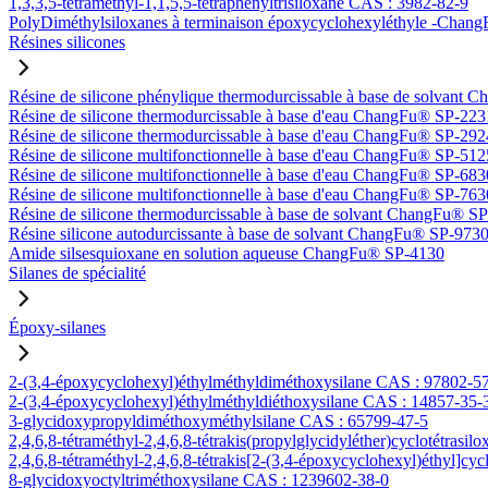
1,3,3,5-tétraméthyl-1,1,5,5-tétraphényltrisiloxane CAS : 3982-82-9
PolyDiméthylsiloxanes à terminaison époxycyclohexyléthyle -Ch
Résines silicones
Résine de silicone phénylique thermodurcissable à base de solvan
Résine de silicone thermodurcissable à base d'eau ChangFu® SP-223
Résine de silicone thermodurcissable à base d'eau ChangFu® SP-292
Résine de silicone multifonctionnelle à base d'eau ChangFu® SP-512
Résine de silicone multifonctionnelle à base d'eau ChangFu® SP-683
Résine de silicone multifonctionnelle à base d'eau ChangFu® SP-763
Résine de silicone thermodurcissable à base de solvant ChangFu® S
Résine silicone autodurcissante à base de solvant ChangFu® SP-973
Amide silsesquioxane en solution aqueuse ChangFu® SP-4130
Silanes de spécialité
Époxy-silanes
2-(3,4-époxycyclohexyl)éthylméthyldiméthoxysilane CAS : 97802-5
2-(3,4-époxycyclohexyl)éthylméthyldiéthoxysilane CAS : 14857-35-
3-glycidoxypropyldiméthoxyméthylsilane CAS : 65799-47-5
2,4,6,8-tétraméthyl-2,4,6,8-tétrakis(propylglycidyléther)cyclotétrasi
2,4,6,8-tétraméthyl-2,4,6,8-tétrakis[2-(3,4-époxycyclohexyl)éthyl]cy
8-glycidoxyoctyltriméthoxysilane CAS : 1239602-38-0