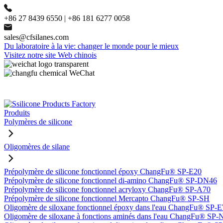
+86 27 8439 6550 | +86 181 6277 0058
sales@cfsilanes.com
Du laboratoire à la vie: changer le monde pour le mieux
Visitez notre site Web chinois
Produits
Polymères de silicone
Oligomères de silane
Prépolymère de silicone fonctionnel époxy ChangFu® SP-E20
Prépolymère de silicone fonctionnel di-amino ChangFu® SP-DN46
Prépolymère de silicone fonctionnel acryloxy ChangFu® SP-A70
Prépolymère de silicone fonctionnel Mercapto ChangFu® SP-SH
Oligomère de siloxane fonctionnel époxy dans l'eau ChangFu® SP
Oligomère de siloxane à fonctions aminés dans l'eau ChangFu® SP