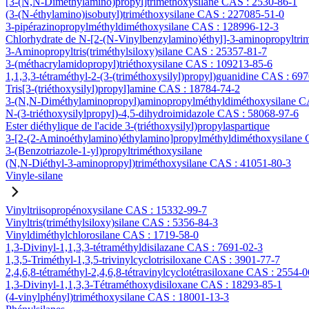
[3-(N,N-Diméthylamino)propyl]triméthoxysilane CAS : 2530-86-1
(3-(N-éthylamino)isobutyl)triméthoxysilane CAS : 227085-51-0
3-pipérazinopropylméthyldiméthoxysilane CAS : 128996-12-3
Chlorhydrate de N-[2-(N-Vinylbenzylamino)éthyl]-3-aminopropyltri
3-Aminopropyltris(triméthylsiloxy)silane CAS : 25357-81-7
3-(méthacrylamidopropyl)triéthoxysilane CAS : 109213-85-6
1,1,3,3-tétraméthyl-2-(3-(triméthoxysilyl)propyl)guanidine CAS : 69
Tris[3-(triéthoxysilyl)propyl]amine CAS : 18784-74-2
3-(N,N-Diméthylaminopropyl)aminopropylméthyldiméthoxysilane C
N-(3-triéthoxysilylpropyl)-4,5-dihydroimidazole CAS : 58068-97-6
Ester diéthylique de l'acide 3-(triéthoxysilyl)propylaspartique
3-[2-(2-Aminoéthylamino)éthylamino]propylméthyldiméthoxysilane
3-(Benzotriazole-1-yl)propyltriméthoxysilane
(N,N-Diéthyl-3-aminopropyl)triméthoxysilane CAS : 41051-80-3
Vinyle-silane
Vinyltriisopropénoxysilane CAS : 15332-99-7
Vinyltris(triméthylsiloxy)silane CAS : 5356-84-3
Vinyldiméthylchlorosilane CAS : 1719-58-0
1,3-Divinyl-1,1,3,3-tétraméthyldisilazane CAS : 7691-02-3
1,3,5-Triméthyl-1,3,5-trivinylcyclotrisiloxane CAS : 3901-77-7
2,4,6,8-tétraméthyl-2,4,6,8-tétravinylcyclotétrasiloxane CAS : 2554-0
1,3-Divinyl-1,1,3,3-Tétraméthoxydisiloxane CAS : 18293-85-1
(4-vinylphényl)triméthoxysilane CAS : 18001-13-3