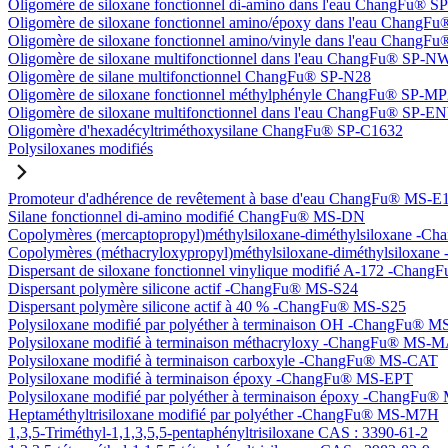
Oligomère de siloxane fonctionnel di-amino dans l'eau ChangFu® 
Oligomère de siloxane fonctionnel amino/époxy dans l'eau Chang
Oligomère de siloxane fonctionnel amino/vinyle dans l'eau Chan
Oligomère de siloxane multifonctionnel dans l'eau ChangFu® SP-N
Oligomère de silane multifonctionnel ChangFu® SP-N28
Oligomère de siloxane fonctionnel méthylphényle ChangFu® SP-M
Oligomère de siloxane multifonctionnel dans l'eau ChangFu® SP-
Oligomère d'hexadécyltriméthoxysilane ChangFu® SP-C1632
Polysiloxanes modifiés
Promoteur d'adhérence de revêtement à base d'eau ChangFu® MS-E
Silane fonctionnel di-amino modifié ChangFu® MS-DN
Copolymères (mercaptopropyl)méthylsiloxane-diméthylsiloxane -
Copolymères (méthacryloxypropyl)méthylsiloxane-diméthylsilox
Dispersant de siloxane fonctionnel vinylique modifié A-172 -Cha
Dispersant polymère silicone actif -ChangFu® MS-S24
Dispersant polymère silicone actif à 40 % -ChangFu® MS-S25
Polysiloxane modifié par polyéther à terminaison OH -ChangFu®
Polysiloxane modifié à terminaison méthacryloxy -ChangFu® MS-
Polysiloxane modifié à terminaison carboxyle -ChangFu® MS-CAT
Polysiloxane modifié à terminaison époxy -ChangFu® MS-EPT
Polysiloxane modifié par polyéther à terminaison époxy -ChangFu
Heptaméthyltrisiloxane modifié par polyéther -ChangFu® MS-M7H
1,3,5-Triméthyl-1,1,3,5,5-pentaphényltrisiloxane CAS : 3390-61-2