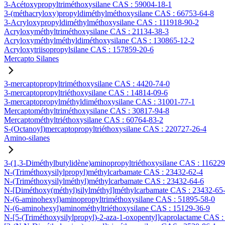
3-Acétoxypropyltriméthoxysilane CAS : 59004-18-1
3-(méthacryloxy)propyldiméthylméthoxysilane CAS : 66753-64-8
3-Acryloxypropyldiméthylméthoxysilane CAS : 111918-90-2
Acryloxyméthyltriméthoxysilane CAS : 21134-38-3
Acryloxyméthylméthyldiméthoxysilane CAS : 130865-12-2
Acryloxytriisopropylsilane CAS : 157859-20-6
Mercapto Silanes
3-mercaptopropyltriméthoxysilane CAS : 4420-74-0
3-mercaptopropyltriéthoxysilane CAS : 14814-09-6
3-mercaptopropylméthyldiméthoxysilane CAS : 31001-77-1
Mercaptométhyltriméthoxysilane CAS : 30817-94-8
Mercaptométhyltriéthoxysilane CAS : 60764-83-2
S-(Octanoyl)mercaptopropyltriéthoxysilane CAS : 220727-26-4
Amino-silanes
3-(1,3-Diméthylbutylidène)aminopropyltriéthoxysilane CAS : 11622
N-(Triméthoxysilylpropyl)méthylcarbamate CAS : 23432-62-4
N-(Triméthoxysilylméthyl)méthylcarbamate CAS : 23432-64-6
N-[Diméthoxy(méthyl)silylméthyl]méthylcarbamate CAS : 23432-65
N-(6-aminohexyl)aminopropyltriméthoxysilane CAS : 51895-58-0
N-(6-aminohexyl)aminométhyltriéthoxysilane CAS : 15129-36-9
N-[5-(Triméthoxysilylpropyl)-2-aza-1-oxopentyl]caprolactame CAS 