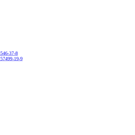
6546-37-8
 157499-19-9