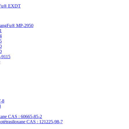
angFu® EXDT
t ChangFu® MP-2950
1
4
5
0
0
P-9115
0
7-8
3
loxane CAS : 60665-85-2
clotétrasiloxane CAS : 121225-98-7