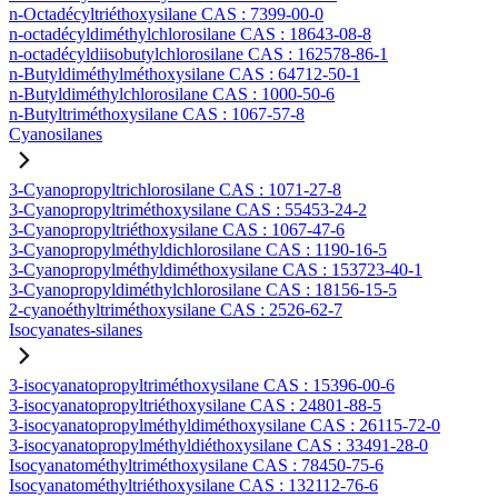
n-Octadécyltriéthoxysilane CAS : 7399-00-0
n-octadécyldiméthylchlorosilane CAS : 18643-08-8
n-octadécyldiisobutylchlorosilane CAS : 162578-86-1
n-Butyldiméthylméthoxysilane CAS : 64712-50-1
n-Butyldiméthylchlorosilane CAS : 1000-50-6
n-Butyltriméthoxysilane CAS : 1067-57-8
Cyanosilanes
3-Cyanopropyltrichlorosilane CAS : 1071-27-8
3-Cyanopropyltriméthoxysilane CAS : 55453-24-2
3-Cyanopropyltriéthoxysilane CAS : 1067-47-6
3-Cyanopropylméthyldichlorosilane CAS : 1190-16-5
3-Cyanopropylméthyldiméthoxysilane CAS : 153723-40-1
3-Cyanopropyldiméthylchlorosilane CAS : 18156-15-5
2-cyanoéthyltriméthoxysilane CAS : 2526-62-7
Isocyanates-silanes
3-isocyanatopropyltriméthoxysilane CAS : 15396-00-6
3-isocyanatopropyltriéthoxysilane CAS : 24801-88-5
3-isocyanatopropylméthyldiméthoxysilane CAS : 26115-72-0
3-isocyanatopropylméthyldiéthoxysilane CAS : 33491-28-0
Isocyanatométhyltriméthoxysilane CAS : 78450-75-6
Isocyanatométhyltriéthoxysilane CAS : 132112-76-6