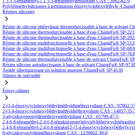
1,3,3,5-tétraméthyl-1,1,5,5-tétraphényltrisiloxane CAS : 3982-82-9
PolyDiméthylsiloxanes à terminaison époxycyclohexyléthyle -Ch
Résines silicones
Résine de silicone phénylique thermodurcissable à base de solvan
Résine de silicone thermodurcissable à base d'eau ChangFu® SP-223
Résine de silicone thermodurcissable à base d'eau ChangFu® SP-292
Résine de silicone multifonctionnelle à base d'eau ChangFu® SP-512
Résine de silicone multifonctionnelle à base d'eau ChangFu® SP-683
Résine de silicone multifonctionnelle à base d'eau ChangFu® SP-763
Résine de silicone thermodurcissable à base de solvant ChangFu® S
Résine silicone autodurcissante à base de solvant ChangFu® SP-973
Amide silsesquioxane en solution aqueuse ChangFu® SP-4130
Silanes de spécialité
Époxy-silanes
2-(3,4-époxycyclohexyl)éthylméthyldiméthoxysilane CAS : 97802-5
2-(3,4-époxycyclohexyl)éthylméthyldiéthoxysilane CAS : 14857-35-
3-glycidoxypropyldiméthoxyméthylsilane CAS : 65799-47-5
2,4,6,8-tétraméthyl-2,4,6,8-tétrakis(propylglycidyléther)cyclotétrasi
2,4,6,8-tétraméthyl-2,4,6,8-tétrakis[2-(3,4-époxycyclohexyl)éthyl]cy
8-glycidoxyoctyltriméthoxysilane CAS : 1239602-38-0