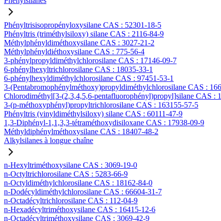
Phénylsilanes
Phényltrisisopropényloxysilane CAS : 52301-18-5
Phényltris (triméthylsiloxy) silane CAS : 2116-84-9
Méthylphényldiméthoxysilane CAS : 3027-21-2
Méthylphényldiéthoxysilane CAS : 775-56-4
3-phénylpropyldiméthylchlorosilane CAS : 17146-09-7
6-phénylhexyltrichlorosilane CAS : 18035-33-1
6-phénylhexyldiméthylchlorosilane CAS : 97451-53-1
3-(Pentabromophénylméthoxy)propyldiméthylchlorosilane CAS : 16
Chlorodiméthyl[3-(2,3,4,5,6-pentafluorophényl)propyl]silane CAS :
3-(p-méthoxyphényl)propyltrichlorosilane CAS : 163155-57-5
Phényltris (vinyldiméthylsiloxy) silane CAS : 60111-47-9
1,3-Diphényl-1,1,3,3-tétraméthoxydisiloxane CAS : 17938-09-9
Méthyldiphénylméthoxysilane CAS : 18407-48-2
Alkylsilanes à longue chaîne
n-Hexyltriméthoxysilane CAS : 3069-19-0
n-Octyltrichlorosilane CAS : 5283-66-9
n-Octyldiméthylchlorosilane CAS : 18162-84-0
n-Dodécyldiméthylchlorosilane CAS : 66604-31-7
n-Octadécyltrichlorosilane CAS : 112-04-9
n-Hexadécyltriméthoxysilane CAS : 16415-12-6
n-Octadécyltriméthoxysilane CAS : 3069-42-9