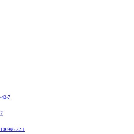
9-43-7
-7
: 106996-32-1