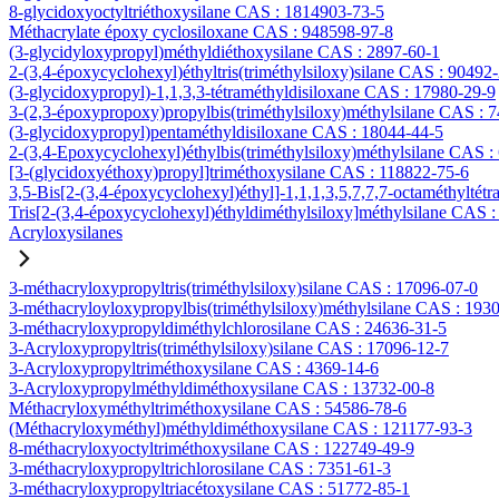
8-glycidoxyoctyltriéthoxysilane CAS : 1814903-73-5
Méthacrylate époxy cyclosiloxane CAS : 948598-97-8
(3-glycidyloxypropyl)méthyldiéthoxysilane CAS : 2897-60-1
2-(3,4-époxycyclohexyl)éthyltris(triméthylsiloxy)silane CAS : 90492
(3-glycidoxypropyl)-1,1,3,3-tétraméthyldisiloxane CAS : 17980-29-9
3-(2,3-époxypropoxy)propylbis(triméthylsiloxy)méthylsilane CAS : 
(3-glycidoxypropyl)pentaméthyldisiloxane CAS : 18044-44-5
2-(3,4-Epoxycyclohexyl)éthylbis(triméthylsiloxy)méthylsilane CAS :
[3-(glycidoxyéthoxy)propyl]triméthoxysilane CAS : 118822-75-6
3,5-Bis[2-(3,4-époxycyclohexyl)éthyl]-1,1,1,3,5,7,7,7-octaméthyltétr
Tris[2-(3,4-époxycyclohexyl)éthyldiméthylsiloxy]méthylsilane CAS 
Acryloxysilanes
3-méthacryloxypropyltris(triméthylsiloxy)silane CAS : 17096-07-0
3-méthacryloyloxypropylbis(triméthylsiloxy)méthylsilane CAS : 193
3-méthacryloxypropyldiméthylchlorosilane CAS : 24636-31-5
3-Acryloxypropyltris(triméthylsiloxy)silane CAS : 17096-12-7
3-Acryloxypropyltriméthoxysilane CAS : 4369-14-6
3-Acryloxypropylméthyldiméthoxysilane CAS : 13732-00-8
Méthacryloxyméthyltriméthoxysilane CAS : 54586-78-6
(Méthacryloxyméthyl)méthyldiméthoxysilane CAS : 121177-93-3
8-méthacryloxyoctyltriméthoxysilane CAS : 122749-49-9
3-méthacryloxypropyltrichlorosilane CAS : 7351-61-3
3-méthacryloxypropyltriacétoxysilane CAS : 51772-85-1