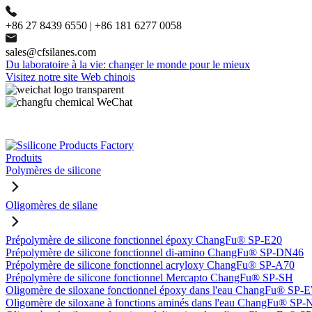
+86 27 8439 6550 | +86 181 6277 0058
sales@cfsilanes.com
Du laboratoire à la vie: changer le monde pour le mieux
Visitez notre site Web chinois
Produits
Polymères de silicone
Oligomères de silane
Prépolymère de silicone fonctionnel époxy ChangFu® SP-E20
Prépolymère de silicone fonctionnel di-amino ChangFu® SP-DN46
Prépolymère de silicone fonctionnel acryloxy ChangFu® SP-A70
Prépolymère de silicone fonctionnel Mercapto ChangFu® SP-SH
Oligomère de siloxane fonctionnel époxy dans l'eau ChangFu® SP
Oligomère de siloxane à fonctions aminés dans l'eau ChangFu® SP