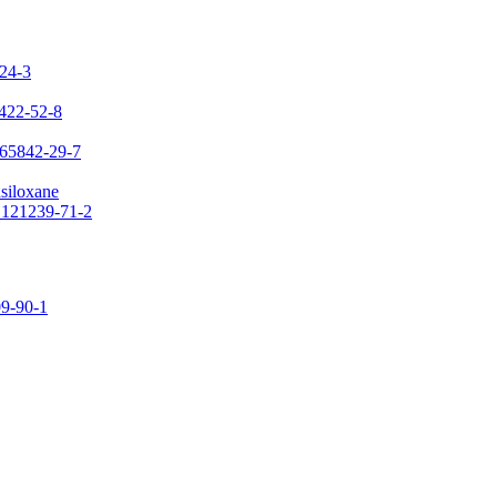
-24-3
7422-52-8
 65842-29-7
asiloxane
: 121239-71-2
09-90-1