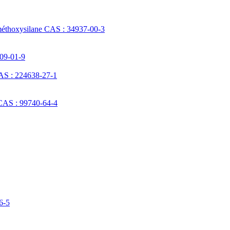
méthoxysilane CAS : 34937-00-3
709-01-9
AS : 224638-27-1
 CAS : 99740-64-4
6-5