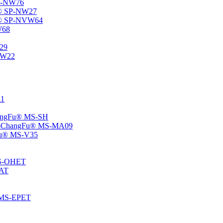
SP-NW76
Fu® SP-NW27
gFu® SP-NVW64
W68
P29
ENW22
11
ChangFu® MS-SH
ane -ChangFu® MS-MA09
ngFu® MS-V35
 MS-OHET
MAT
® MS-EPET