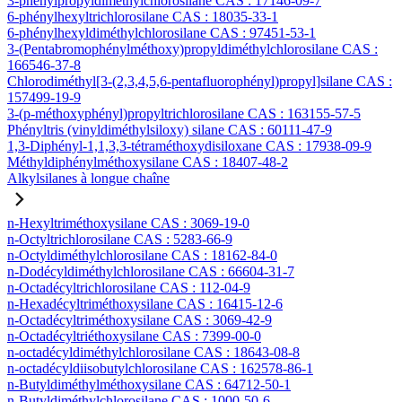
3-phénylpropyldiméthylchlorosilane CAS : 17146-09-7
6-phénylhexyltrichlorosilane CAS : 18035-33-1
6-phénylhexyldiméthylchlorosilane CAS : 97451-53-1
3-(Pentabromophénylméthoxy)propyldiméthylchlorosilane CAS :
166546-37-8
Chlorodiméthyl[3-(2,3,4,5,6-pentafluorophényl)propyl]silane CAS :
157499-19-9
3-(p-méthoxyphényl)propyltrichlorosilane CAS : 163155-57-5
Phényltris (vinyldiméthylsiloxy) silane CAS : 60111-47-9
1,3-Diphényl-1,1,3,3-tétraméthoxydisiloxane CAS : 17938-09-9
Méthyldiphénylméthoxysilane CAS : 18407-48-2
Alkylsilanes à longue chaîne
n-Hexyltriméthoxysilane CAS : 3069-19-0
n-Octyltrichlorosilane CAS : 5283-66-9
n-Octyldiméthylchlorosilane CAS : 18162-84-0
n-Dodécyldiméthylchlorosilane CAS : 66604-31-7
n-Octadécyltrichlorosilane CAS : 112-04-9
n-Hexadécyltriméthoxysilane CAS : 16415-12-6
n-Octadécyltriméthoxysilane CAS : 3069-42-9
n-Octadécyltriéthoxysilane CAS : 7399-00-0
n-octadécyldiméthylchlorosilane CAS : 18643-08-8
n-octadécyldiisobutylchlorosilane CAS : 162578-86-1
n-Butyldiméthylméthoxysilane CAS : 64712-50-1
n-Butyldiméthylchlorosilane CAS : 1000-50-6