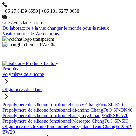
+86 27 8439 6550 | +86 181 6277 0058
sales@cfsilanes.com
Du laboratoire à la vie: changer le monde pour le mieux
Visitez notre site Web chinois
Produits
Polymères de silicone
Oligomères de silane
Prépolymère de silicone fonctionnel époxy ChangFu® SP-E20
Prépolymère de silicone fonctionnel di-amino ChangFu® SP-DN46
Prépolymère de silicone fonctionnel acryloxy ChangFu® SP-A70
Prépolymère de silicone fonctionnel Mercapto ChangFu® SP-SH
Oligomère de siloxane fonctionnel époxy dans l'eau ChangFu® SP-
EW29