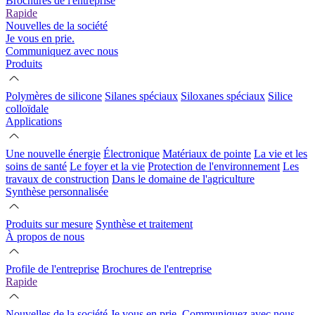
Brochures de l'entreprise
Rapide
Nouvelles de la société
Je vous en prie.
Communiquez avec nous
Produits
Polymères de silicone
Silanes spéciaux
Siloxanes spéciaux
Silice
colloïdale
Applications
Une nouvelle énergie
Électronique
Matériaux de pointe
La vie et les
soins de santé
Le foyer et la vie
Protection de l'environnement
Les
travaux de construction
Dans le domaine de l'agriculture
Synthèse personnalisée
Produits sur mesure
Synthèse et traitement
À propos de nous
Profile de l'entreprise
Brochures de l'entreprise
Rapide
Nouvelles de la société
Je vous en prie.
Communiquez avec nous