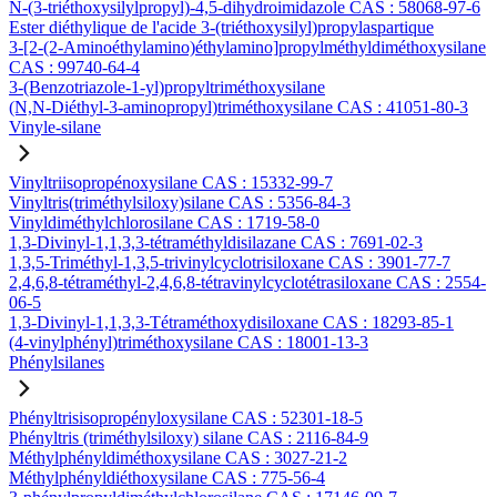
N-(3-triéthoxysilylpropyl)-4,5-dihydroimidazole CAS : 58068-97-6
Ester diéthylique de l'acide 3-(triéthoxysilyl)propylaspartique
3-[2-(2-Aminoéthylamino)éthylamino]propylméthyldiméthoxysilane
CAS : 99740-64-4
3-(Benzotriazole-1-yl)propyltriméthoxysilane
(N,N-Diéthyl-3-aminopropyl)triméthoxysilane CAS : 41051-80-3
Vinyle-silane
Vinyltriisopropénoxysilane CAS : 15332-99-7
Vinyltris(triméthylsiloxy)silane CAS : 5356-84-3
Vinyldiméthylchlorosilane CAS : 1719-58-0
1,3-Divinyl-1,1,3,3-tétraméthyldisilazane CAS : 7691-02-3
1,3,5-Triméthyl-1,3,5-trivinylcyclotrisiloxane CAS : 3901-77-7
2,4,6,8-tétraméthyl-2,4,6,8-tétravinylcyclotétrasiloxane CAS : 2554-
06-5
1,3-Divinyl-1,1,3,3-Tétraméthoxydisiloxane CAS : 18293-85-1
(4-vinylphényl)triméthoxysilane CAS : 18001-13-3
Phénylsilanes
Phényltrisisopropényloxysilane CAS : 52301-18-5
Phényltris (triméthylsiloxy) silane CAS : 2116-84-9
Méthylphényldiméthoxysilane CAS : 3027-21-2
Méthylphényldiéthoxysilane CAS : 775-56-4