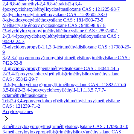
2,4,6,8-tétraméthyl-2,4,6,8-tétrakis[2-(3,4-
époxycyclohexyl)éthyl]cyclotétrasiloxane CAS : 121225-98-7
8-glycidoxyoctyltriméthoxysilane CAS : 1239602-38-0
8-glycidoxyoctyltriéthoxysilane CAS : 1814903-73-5
Méthacrylate époxy cyclosiloxane CAS : 948598-97-8
(3-glycidyloxypropyl)méthyldiéthoxysilane CAS : 2897-60-1
2-(3,4-époxycyclohexyl)éthyltris(triméthylsiloxy)silane CAS :
90492-24-3
(3-glycidoxypropyl)-1,1,3,3-tétraméthyldisiloxane CAS : 17980-29-
9
3-(2,3-époxypropoxy)propylbis(triméthylsiloxy)méthylsilane CAS :
7422-52-8
(3-glycidoxypropyl)pentaméthyldisiloxane CAS : 18044-44-5
2-(3,4-Epoxycyclohexyl)éthylbis(triméthylsiloxy)méthylsilane
CAS : 65842-29-7
[3-(glycidoxyéthoxy)propyl]triméthoxysilane CAS : 118822-75-6
3,5-Bis[2-(3,4-époxycyclohexyl)éthyl]-1,1,1,3,5,7,7,7-
octaméthyltétrasiloxane
Tris[2-(3,4-époxycyclohexyl)éthyldiméthylsiloxy]méthylsilane
CAS : 121239-71-2
Acryloxysilanes
3-méthacryloxypropyltris(triméthylsiloxy)silane CAS : 17096-07-0
3-méthacryloyloxypropylbis(triméthylsiloxy)méthylsilane CAS :