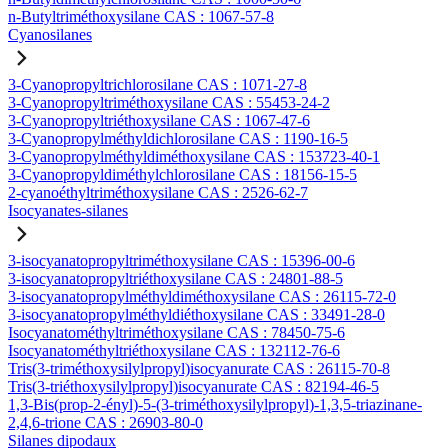
n-Butyltriméthoxysilane CAS : 1067-57-8
Cyanosilanes
3-Cyanopropyltrichlorosilane CAS : 1071-27-8
3-Cyanopropyltriméthoxysilane CAS : 55453-24-2
3-Cyanopropyltriéthoxysilane CAS : 1067-47-6
3-Cyanopropylméthyldichlorosilane CAS : 1190-16-5
3-Cyanopropylméthyldiméthoxysilane CAS : 153723-40-1
3-Cyanopropyldiméthylchlorosilane CAS : 18156-15-5
2-cyanoéthyltriméthoxysilane CAS : 2526-62-7
Isocyanates-silanes
3-isocyanatopropyltriméthoxysilane CAS : 15396-00-6
3-isocyanatopropyltriéthoxysilane CAS : 24801-88-5
3-isocyanatopropylméthyldiméthoxysilane CAS : 26115-72-0
3-isocyanatopropylméthyldiéthoxysilane CAS : 33491-28-0
Isocyanatométhyltriméthoxysilane CAS : 78450-75-6
Isocyanatométhyltriéthoxysilane CAS : 132112-76-6
Tris(3-triméthoxysilylpropyl)isocyanurate CAS : 26115-70-8
Tris(3-triéthoxysilylpropyl)isocyanurate CAS : 82194-46-5
1,3-Bis(prop-2-ényl)-5-(3-triméthoxysilylpropyl)-1,3,5-triazinane-
2,4,6-trione CAS : 26903-80-0
Silanes dipodaux