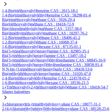
1,4-Bis(triéthoxysilyl)benzène CAS : 2615-18-1
1,4-Bis(triméthoxysilyléthyl)benzène CAS : 58298-01-4
Bis(triméthoxysilyl)méthane CAS : 5926-29-4
Bis(triéthoxysilyl)méthane CAS : 18418-72-9
Bis(chlorodiméthylsilyl)méthane CAS : 5357-38-0
Bis(diméthylméthoxysilyl)mathane CAS : 18297-76-2
1,2-Bis(triméthoxysilyl)éthane CAS : 18406-41-2
1,2-Bis(triéthoxysilyl)éthane CAS : 16068-37-4
1,6-Bis(triméthoxysilyl)hexane CAS : 87135-01-1
Bis[3-(triméthoxysilyl)propyl]amine CAS : 82985-35-1
Bis[3-(triéthoxysilyl)propyl]amine CAS : 13497-18-2
Bis[3-(triméthoxysilyl)propyl]éthylènediamine CAS : 68845-16-9
Bis[3-(triéthoxysilyl)propyl]éthylènediamine CAS : 30858-91-4
N,N-bis (3-triméthoxysilylpropyl)urée CAS : 18418-53-6
Bis(méthyldiéthoxysilylpropyl)amine CAS : 31020-47-0
1,4-Bis(triéthoxysilyléthyl)benzène CAS : 224578-01-2
1,6-Bis(diéthoxyméthylsilyl)hexane CAS : 18536-21-5
1-(Triéthoxysilyl)-2-(diéthoxyméthylsilyl)éthane CAS : 18418-54-7
Silanes halogènes
3-chloropropyltris (triméthylsilyloxy) silane CAS : 18077-31-1
2-[4-(chlorométhyl)phényl]éthyltriméthoxysilane CAS : 68128-25-6