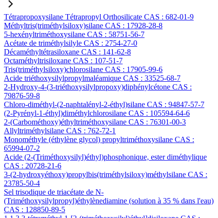
Tétrapropoxysilane Tétrapropyl Orthosilicate CAS : 682-01-9
Méthyltris(triméthylsiloxy)silane CAS : 17928-28-8
5-hexényltriméthoxysilane CAS : 58751-56-7
Acétate de triméthylsilyle CAS : 2754-27-0
Décaméthyltétrasiloxane CAS : 141-62-8
Octaméthyltrisiloxane CAS : 107-51-7
Tris(triméthylsiloxy)chlorosilane CAS : 17905-99-6
Acide triéthoxysilylpropylmaléamique CAS : 33525-68-7
2-Hydroxy-4-(3-triéthoxysilylpropoxy)diphénylcétone CAS :
79876-59-8
Chloro-diméthyl-(2-naphtalényl-2-éthyl)silane CAS : 94847-57-7
(2-Pyrényl-1-éthyl)diméthylchlorosilane CAS : 105594-64-6
2-(Carbométhoxy)éthyltriméthoxysilane CAS : 76301-00-3
Allyltriméthylsilane CAS : 762-72-1
Monométhyle (éthylène glycol) propyltriméthoxysilane CAS :
65994-07-2
Acide (2-(Triméthoxysilyl)éthyl)phosphonique, ester diméthylique
CAS : 20728-21-6
3-(2-hydroxyéthoxy)propylbis(triméthylsiloxy)méthylsilane CAS :
23785-50-4
Sel trisodique de triacétate de N-
(Triméthoxysilylpropyl)éthylènediamine (solution à 35 % dans l'eau)
CAS : 128850-89-5