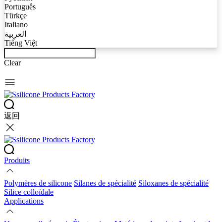
Português
Türkçe
Italiano
العربية
Tiếng Việt
Clear
返回
Produits
Polymères de silicone
Silanes de spécialité
Siloxanes de spécialité
Silice colloïdale
Applications