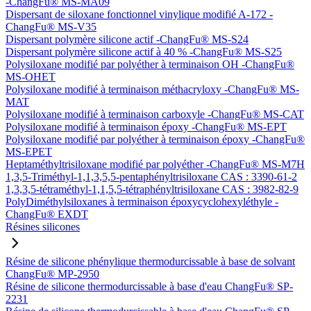
-ChangFu® MS-MA09
Dispersant de siloxane fonctionnel vinylique modifié A-172 -
ChangFu® MS-V35
Dispersant polymère silicone actif -ChangFu® MS-S24
Dispersant polymère silicone actif à 40 % -ChangFu® MS-S25
Polysiloxane modifié par polyéther à terminaison OH -ChangFu®
MS-OHET
Polysiloxane modifié à terminaison méthacryloxy -ChangFu® MS-
MAT
Polysiloxane modifié à terminaison carboxyle -ChangFu® MS-CAT
Polysiloxane modifié à terminaison époxy -ChangFu® MS-EPT
Polysiloxane modifié par polyéther à terminaison époxy -ChangFu®
MS-EPET
Heptaméthyltrisiloxane modifié par polyéther -ChangFu® MS-M7H
1,3,5-Triméthyl-1,1,3,5,5-pentaphényltrisiloxane CAS : 3390-61-2
1,3,3,5-tétraméthyl-1,1,5,5-tétraphényltrisiloxane CAS : 3982-82-9
PolyDiméthylsiloxanes à terminaison époxycyclohexyléthyle -
ChangFu® EXDT
Résines silicones
Résine de silicone phénylique thermodurcissable à base de solvant
ChangFu® MP-2950
Résine de silicone thermodurcissable à base d'eau ChangFu® SP-
2231