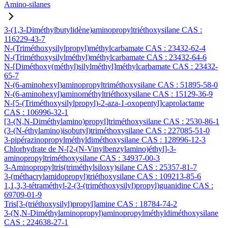
Amino-silanes
3-(1,3-Diméthylbutylidène)aminopropyltriéthoxysilane CAS :
116229-43-7
N-(Triméthoxysilylpropyl)méthylcarbamate CAS : 23432-62-4
N-(Triméthoxysilylméthyl)méthylcarbamate CAS : 23432-64-6
N-[Diméthoxy(méthyl)silylméthyl]méthylcarbamate CAS : 23432-
65-7
N-(6-aminohexyl)aminopropyltriméthoxysilane CAS : 51895-58-0
N-(6-aminohexyl)aminométhyltriéthoxysilane CAS : 15129-36-9
N-[5-(Triméthoxysilylpropyl)-2-aza-1-oxopentyl]caprolactame
CAS : 106996-32-1
[3-(N,N-Diméthylamino)propyl]triméthoxysilane CAS : 2530-86-1
(3-(N-éthylamino)isobutyl)triméthoxysilane CAS : 227085-51-0
3-pipérazinopropylméthyldiméthoxysilane CAS : 128996-12-3
Chlorhydrate de N-[2-(N-Vinylbenzylamino)éthyl]-3-
aminopropyltriméthoxysilane CAS : 34937-00-3
3-Aminopropyltris(triméthylsiloxy)silane CAS : 25357-81-7
3-(méthacrylamidopropyl)triéthoxysilane CAS : 109213-85-6
1,1,3,3-tétraméthyl-2-(3-(triméthoxysilyl)propyl)guanidine CAS :
69709-01-9
Tris[3-(triéthoxysilyl)propyl]amine CAS : 18784-74-2
3-(N,N-Diméthylaminopropyl)aminopropylméthyldiméthoxysilane
CAS : 224638-27-1