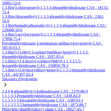
18001-52-0
1,3-Bis(3-chloropropyl)-1,1,3,3-tétraméthyldisiloxane CAS : 18132-
72-4
1,3-Bis(chlorométhyl)-1,1,3,3-tétraméthyldisiloxane CAS : 2362-
10-9
1,3-Bis(heptadécafluorodécyl)-1,1,3,3-tétraméthyldisiloxane CAS :
129498-18-6
1,3-Bis(3-acryloxypropyl)-1,1,3,3-tétraméthyldisiloxane CAS :
17898-71-4
Polydiméthylsiloxane à terminaison méthacryloxypropyle CAS :
58130-03-3
1,3-Bis[3-[3-éthyl-3-oxétanyl)méthoxy]propyl]-1,1,3,3-
tétraméthyldisiloxane CAS : 3207-05-4
1,5-Bis[2-(3,4-époxycyclohexyl)éthyl]-1,1,3,3,5,5-
hexaméthyltrisiloxane CAS : 150856-78-3
1,3-Bis(3-(2-hydroxyéthoxy)propyl)-1,1,3,3-tétraméthyldisiloxane
CAS : 441307-02-4
Siloxanes d'hydrogène
2,4,6,8-tétraméthylcyclotétrasiloxane CAS : 2370-88-9
1,1,1,3,3-Pentaméthyldisiloxane CAS : 1438-82-0
1,1,3,3,5,5-Hexaméthyltrisiloxane CAS : 1189-93-1
1,1,1,3,5,5,5-heptaméthyltrisiloxane CAS : 1873-88-7
Phényltris (diméthylsiloxy) silane CAS : 18027-45-7