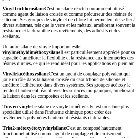
Vinyl trichlorosilane
C'est un silane réactif couramment utilisé
comme agent de liaison croisée et comme précurseur des résines de
silicone. Ses groupes de vinyle et de chlore lui permettent de se lier à
divers substrats, tels que le verre et les métaux, améliorant souvent la
résistance et la durabilité des revêtements, des adhésifs et des
scellants.
Un autre silane de vinyle important est
le
vinylméthyldiméthoxysilane
Il est particulièrement apprécié pour sa
capacité à améliorer la flexibilité et la résistance aux intempéries des
résines durcies, ce qui le rend idéal pour les applications en plein air.
Vinyltriacéthoxysilane
C'est un agent de couplage polyvalent qui
joue un rôle dans la liaison croisée du caoutchouc de silicone et
améliore l'adhérence dans divers systèmes. Ses groupes acétoxy le
rendent hautement réactif avec les surfaces inorganiques, améliorant
la liaison dans les composites et les scellants.
Tms en vinyle
Le silane de vinyle triméthylsilyl est un silane plus
spécialisé utilisé dans l'industrie chimique pour créer des
revêtements polymères hautement résistants et durables.
Tris(2-métoxyétoxy)vinylsilane
C'est un composé hautement
fonctionnel utilisé comme agent de couplage et de croisement,