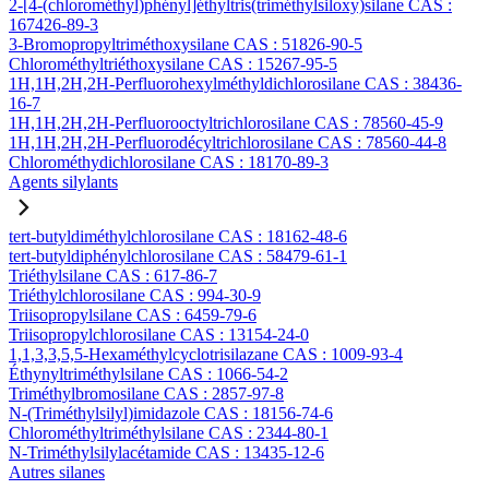
2-[4-(chlorométhyl)phényl]éthyltris(triméthylsiloxy)silane CAS :
167426-89-3
3-Bromopropyltriméthoxysilane CAS : 51826-90-5
Chlorométhyltriéthoxysilane CAS : 15267-95-5
1H,1H,2H,2H-Perfluorohexylméthyldichlorosilane CAS : 38436-
16-7
1H,1H,2H,2H-Perfluorooctyltrichlorosilane CAS : 78560-45-9
1H,1H,2H,2H-Perfluorodécyltrichlorosilane CAS : 78560-44-8
Chlorométhydichlorosilane CAS : 18170-89-3
Agents silylants
tert-butyldiméthylchlorosilane CAS : 18162-48-6
tert-butyldiphénylchlorosilane CAS : 58479-61-1
Triéthylsilane CAS : 617-86-7
Triéthylchlorosilane CAS : 994-30-9
Triisopropylsilane CAS : 6459-79-6
Triisopropylchlorosilane CAS : 13154-24-0
1,1,3,3,5,5-Hexaméthylcyclotrisilazane CAS : 1009-93-4
Éthynyltriméthylsilane CAS : 1066-54-2
Triméthylbromosilane CAS : 2857-97-8
N-(Triméthylsilyl)imidazole CAS : 18156-74-6
Chlorométhyltriméthylsilane CAS : 2344-80-1
N-Triméthylsilylacétamide CAS : 13435-12-6
Autres silanes