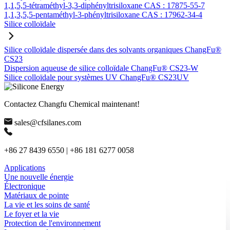
1,1,5,5-tétraméthyl-3,3-diphényltrisiloxane CAS : 17875-55-7
1,1,3,5,5-pentaméthyl-3-phényltrisiloxane CAS : 17962-34-4
Silice colloïdale
Silice colloïdale dispersée dans des solvants organiques ChangFu®
CS23
Dispersion aqueuse de silice colloïdale ChangFu® CS23-W
Silice colloïdale pour systèmes UV ChangFu® CS23UV
Contactez Changfu Chemical maintenant!
sales@cfsilanes.com
+86 27 8439 6550 | +86 181 6277 0058
Applications
Une nouvelle énergie
Électronique
Matériaux de pointe
La vie et les soins de santé
Le foyer et la vie
Protection de l'environnement