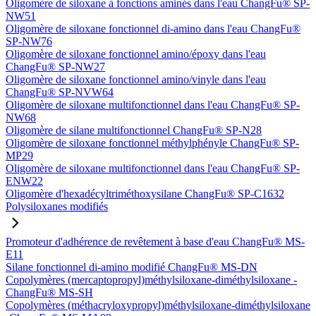
Oligomère de siloxane à fonctions aminés dans l'eau ChangFu® SP-
NW51
Oligomère de siloxane fonctionnel di-amino dans l'eau ChangFu®
SP-NW76
Oligomère de siloxane fonctionnel amino/époxy dans l'eau
ChangFu® SP-NW27
Oligomère de siloxane fonctionnel amino/vinyle dans l'eau
ChangFu® SP-NVW64
Oligomère de siloxane multifonctionnel dans l'eau ChangFu® SP-
NW68
Oligomère de silane multifonctionnel ChangFu® SP-N28
Oligomère de siloxane fonctionnel méthylphényle ChangFu® SP-
MP29
Oligomère de siloxane multifonctionnel dans l'eau ChangFu® SP-
ENW22
Oligomère d'hexadécyltriméthoxysilane ChangFu® SP-C1632
Polysiloxanes modifiés
Promoteur d'adhérence de revêtement à base d'eau ChangFu® MS-
E11
Silane fonctionnel di-amino modifié ChangFu® MS-DN
Copolymères (mercaptopropyl)méthylsiloxane-diméthylsiloxane -
ChangFu® MS-SH
Copolymères (méthacryloxypropyl)méthylsiloxane-diméthylsiloxane