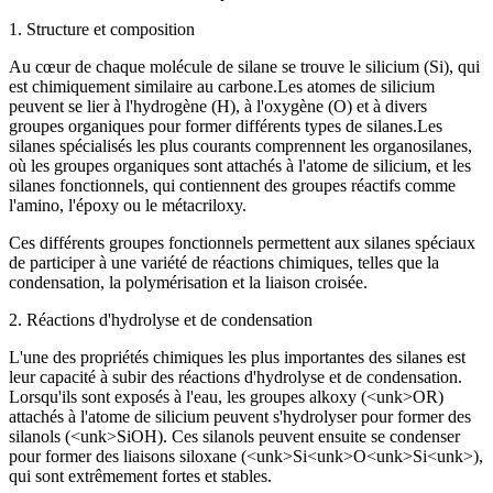
1. Structure et composition
Au cœur de chaque molécule de silane se trouve le silicium (Si), qui
est chimiquement similaire au carbone.Les atomes de silicium
peuvent se lier à l'hydrogène (H), à l'oxygène (O) et à divers
groupes organiques pour former différents types de silanes.Les
silanes spécialisés les plus courants comprennent les organosilanes,
où les groupes organiques sont attachés à l'atome de silicium, et les
silanes fonctionnels, qui contiennent des groupes réactifs comme
l'amino, l'époxy ou le métacriloxy.
Ces différents groupes fonctionnels permettent aux silanes spéciaux
de participer à une variété de réactions chimiques, telles que la
condensation, la polymérisation et la liaison croisée.
2. Réactions d'hydrolyse et de condensation
L'une des propriétés chimiques les plus importantes des silanes est
leur capacité à subir des réactions d'hydrolyse et de condensation.
Lorsqu'ils sont exposés à l'eau, les groupes alkoxy (<unk>OR)
attachés à l'atome de silicium peuvent s'hydrolyser pour former des
silanols (<unk>SiOH). Ces silanols peuvent ensuite se condenser
pour former des liaisons siloxane (<unk>Si<unk>O<unk>Si<unk>),
qui sont extrêmement fortes et stables.