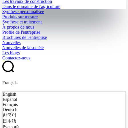
Les travaux de construction
Dans le domaine de l'agriculture
Synthèse personnalisée
Produits sur mesure
Synthèse et traitement
À propos de nous
Profile de l'entreprise
Brochures de l'entreprise
Nouvelles
Nouvelles de la société
Les blogs
Contactez-nous
Français
English
Español
Français
Deutsch
한국어
日本語
Русский