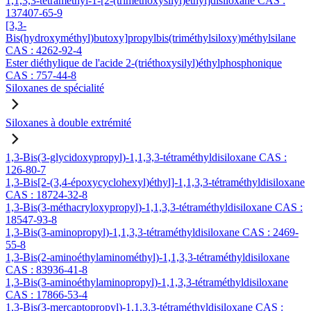
1,1,3,3-tétraméthyl-1-[2-(triméthoxysilyl)éthyl]disiloxane CAS :
137407-65-9
[3,3-
Bis(hydroxyméthyl)butoxy]propylbis(triméthylsiloxy)méthylsilane
CAS : 4262-92-4
Ester diéthylique de l'acide 2-(triéthoxysilyl)éthylphosphonique
CAS : 757-44-8
Siloxanes de spécialité
Siloxanes à double extrémité
1,3-Bis(3-glycidoxypropyl)-1,1,3,3-tétraméthyldisiloxane CAS :
126-80-7
1,3-Bis[2-(3,4-époxycyclohexyl)éthyl]-1,1,3,3-tétraméthyldisiloxane
CAS : 18724-32-8
1,3-Bis(3-méthacryloxypropyl)-1,1,3,3-tétraméthyldisiloxane CAS :
18547-93-8
1,3-Bis(3-aminopropyl)-1,1,3,3-tétraméthyldisiloxane CAS : 2469-
55-8
1,3-Bis(2-aminoéthylaminométhyl)-1,1,3,3-tétraméthyldisiloxane
CAS : 83936-41-8
1,3-Bis(3-aminoéthylaminopropyl)-1,1,3,3-tétraméthyldisiloxane
CAS : 17866-53-4
1,3-Bis(3-mercaptopropyl)-1,1,3,3-tétraméthyldisiloxane CAS :