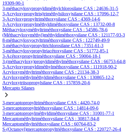
19309-90-1
3-méthacryloxypropyldiméthylchlorosilane CAS : 24636-31-5
3-Acryloxypropyltris(triméthylsiloxy)silane CAS : 17096-12-7
3-Acryloxypropyltriméthoxysilane CAS : 4369-14-6
3-Acryloxypropylméthyldiméthoxysilane CAS : 13732-00-8
Méthacryloxyméthyltriméthoxysilane CAS : 54586-78-6
(Méthacryloxyméthyl)méthyldiméthoxysilane CAS : 121177-93-3
8-méthacryloxyoctyltriméthoxysilane CAS : 122749-49-9
3-méthacryloxypropyltrichlorosilane CAS : 7351-61-3
3-méthacryloxypropyltriacétoxysilane CAS : 51772-85-1
3-Acétoxypropyltriméthoxysilane CAS : 59004-18-1
3-(méthacryloxy)propyldiméthylméthoxysilane CAS : 66753-64-8
3-Acryloxypropyldiméthylméthoxysilane CAS : 111918-90-2
Acryloxyméthyltriméthoxysilane CAS : 21134-38-3
Acryloxyméthylméthyldiméthoxysilane CAS : 130865-12-2
Acryloxytriisopropylsilane CAS : 157859-20-6
Mercapto Silanes
3-mercaptopropyltriméthoxysilane CAS : 4420-74-0
3-mercaptopropyltriéthoxysilane CAS : 14814-09-6
3-mercaptopropylméthyldiméthoxysilane CAS : 31001-77-1
Mercaptométhyltriméthoxysilane CAS : 30817-94-8
Mercaptométhyltriéthoxysilane CAS : 60764-83-2
S-(Octanoyl)mercaptopropyltriéthoxysilane CAS : 220727-26-4