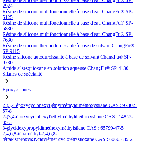
Résine de silicone thermodurcissable à base d'eau ChangFu® SP-
2924
Résine de silicone multifonctionnelle à base d'eau ChangFu® SP-
5125
Résine de silicone multifonctionnelle à base d'eau ChangFu® SP-
6830
Résine de silicone multifonctionnelle à base d'eau ChangFu® SP-
7630
Résine de silicone thermodurcissable à base de solvant ChangFu®
SP-9115
Résine silicone autodurcissante à base de solvant ChangFu® SP-
9730
Amide silsesquioxane en solution aqueuse ChangFu® SP-4130
Silanes de spécialité
Époxy-silanes
2-(3,4-époxycyclohexyl)éthylméthyldiméthoxysilane CAS : 97802-
57-8
2-(3,4-époxycyclohexyl)éthylméthyldiéthoxysilane CAS : 14857-
35-3
3-glycidoxypropyldiméthoxyméthylsilane CAS : 65799-47-5
2,4,6,8-tétraméthyl-2,4,6,8-
tétrakis(propylglycidyléther)cyclotétrasiloxane CAS : 60665-85-2