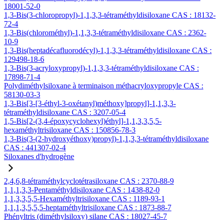
18001-52-0
1,3-Bis(3-chloropropyl)-1,1,3,3-tétraméthyldisiloxane CAS : 18132-
72-4
1,3-Bis(chlorométhyl)-1,1,3,3-tétraméthyldisiloxane CAS : 2362-
10-9
1,3-Bis(heptadécafluorodécyl)-1,1,3,3-tétraméthyldisiloxane CAS :
129498-18-6
1,3-Bis(3-acryloxypropyl)-1,1,3,3-tétraméthyldisiloxane CAS :
17898-71-4
Polydiméthylsiloxane à terminaison méthacryloxypropyle CAS :
58130-03-3
1,3-Bis[3-[3-éthyl-3-oxétanyl)méthoxy]propyl]-1,1,3,3-
tétraméthyldisiloxane CAS : 3207-05-4
1,5-Bis[2-(3,4-époxycyclohexyl)éthyl]-1,1,3,3,5,5-
hexaméthyltrisiloxane CAS : 150856-78-3
1,3-Bis(3-(2-hydroxyéthoxy)propyl)-1,1,3,3-tétraméthyldisiloxane
CAS : 441307-02-4
Siloxanes d'hydrogène
2,4,6,8-tétraméthylcyclotétrasiloxane CAS : 2370-88-9
1,1,1,3,3-Pentaméthyldisiloxane CAS : 1438-82-0
1,1,3,3,5,5-Hexaméthyltrisiloxane CAS : 1189-93-1
1,1,1,3,5,5,5-heptaméthyltrisiloxane CAS : 1873-88-7
Phényltris (diméthylsiloxy) silane CAS : 18027-45-7