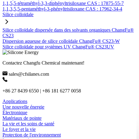
1,1,5,5-tétraméthyl-3,3-diphényltrisiloxane CAS : 17875-55-7
1,1,3,5,5-pentaméthyl-3-phényltrisiloxane CAS : 17962-34-4
Silice colloïdale
Silice colloïdale dispersée dans des solvants organiques ChangFu®
CS23
Dispersion aqueuse de silice colloïdale ChangFu® CS23-W
Silice colloïdale pour systèmes UV ChangFu® CS23UV
Contactez Changfu Chemical maintenant!
sales@cfsilanes.com
+86 27 8439 6550 | +86 181 6277 0058
Applications
Une nouvelle énergie
Électronique
Matériaux de pointe
La vie et les soins de santé
Le foyer et la vie
Protection de l'environnement