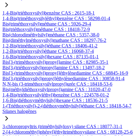
1,4-Bis(triéthoxysilyl)benzène CAS : 2615-18-1
1,4-Bis(triméthoxysilyléthyl)benzène CAS : 58298-01-4
Bis(triméthoxysilyl)méthane CAS : 5926-29-4
Bis(triéthoxysilyl)méthane CAS : 18418-72-9
Bis(chlorodiméthylsilyl)méthane CAS : 5357-38-0
Bis(diméthylméthoxysilyl)mathane CAS : 18297-76-2
1,2-Bis(triméthoxysilyl)éthane CAS : 18406-41-2
1,2-Bis(triéthoxysilyl)éthane CAS : 16068-37-4
1,6-Bis(triméthoxysilyl)hexane CAS : 87135-01-1
Bis[3-(triméthoxysilyl)propyl]amine CAS : 82985-35-1
Bis[3-(triéthoxysilyl)propyl]amine CAS : 13497-18-2
Bis[3-(triméthoxysilyl)propyl]éthylènediamine CAS : 68845-16-9
Bis[3-(triéthoxysilyl)propyl]éthylènediamine CAS : 30858-91-4
N,N-bis (3-triméthoxysilylpropyl)urée CAS : 18418-53-6
Bis(méthyldiéthoxysilylpropyl)amine CAS : 31020-47-0
1,4-Bis(triéthoxysilyléthyl)benzène CAS : 224578-01-2
1,6-Bis(diéthoxyméthylsilyl)hexane CAS : 18536-21-5
1-(Triéthoxysilyl)-2-(diéthoxyméthylsilyl)éthane CAS : 18418-54-7
Silanes halogènes
3-chloropropyltris (triméthylsilyloxy) silane CAS : 18077-31-1
2-[4-(chlorométhyl)phényl]éthyltriméthoxysilane CAS : 68128-25-6