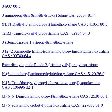
34937-00-3
3-aminopropyltris (triméthylsiloxy) Silane Cas: 25357-81-7
(N, N-Diéthyl-3-aminopropyl) triméthoxysilane CAS : 41051-80-3
Tris(3-(triméthoxysilyl)propyl)amine CAS : 82984-64-3
3-(Benzotriazole-1-yl)propyltriméthoxysilane
3-[2-(2-Aminoéthylamino)éthylamino]propylméthyldiméthoxysilane
CAS : 99740-64-4
Ester diéthylique de l'acide 3-(triéthoxysilyl)propylaspartique
N-(6-aminohexyl)aminométhyltriéthoxysilane CAS : 15129-36-9
N-[5-(Triméthoxysilylpropyl)-2-aza-1-oxopentyl]caprolactame
CAS : 106996-32-1
[3-(N,N-Diméthylamino)propyl]triméthoxysilane CAS : 2530-86-1
(3-(N-éthylamino)isobutyl)triméthoxysilane CAS : 227085-51-0