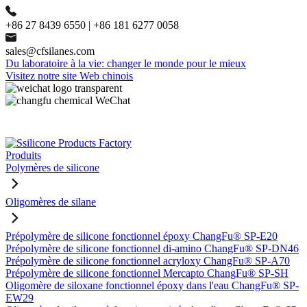
+86 27 8439 6550 | +86 181 6277 0058
sales@cfsilanes.com
Du laboratoire à la vie: changer le monde pour le mieux
Visitez notre site Web chinois
Produits
Polymères de silicone
Oligomères de silane
Prépolymère de silicone fonctionnel époxy ChangFu® SP-E20
Prépolymère de silicone fonctionnel di-amino ChangFu® SP-DN46
Prépolymère de silicone fonctionnel acryloxy ChangFu® SP-A70
Prépolymère de silicone fonctionnel Mercapto ChangFu® SP-SH
Oligomère de siloxane fonctionnel époxy dans l'eau ChangFu® SP-
EW29