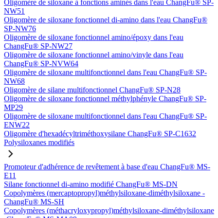
Oligomère de siloxane à fonctions aminés dans l'eau ChangFu® SP-
NW51
Oligomère de siloxane fonctionnel di-amino dans l'eau ChangFu®
SP-NW76
Oligomère de siloxane fonctionnel amino/époxy dans l'eau
ChangFu® SP-NW27
Oligomère de siloxane fonctionnel amino/vinyle dans l'eau
ChangFu® SP-NVW64
Oligomère de siloxane multifonctionnel dans l'eau ChangFu® SP-
NW68
Oligomère de silane multifonctionnel ChangFu® SP-N28
Oligomère de siloxane fonctionnel méthylphényle ChangFu® SP-
MP29
Oligomère de siloxane multifonctionnel dans l'eau ChangFu® SP-
ENW22
Oligomère d'hexadécyltriméthoxysilane ChangFu® SP-C1632
Polysiloxanes modifiés
Promoteur d'adhérence de revêtement à base d'eau ChangFu® MS-
E11
Silane fonctionnel di-amino modifié ChangFu® MS-DN
Copolymères (mercaptopropyl)méthylsiloxane-diméthylsiloxane -
ChangFu® MS-SH
Copolymères (méthacryloxypropyl)méthylsiloxane-diméthylsiloxane