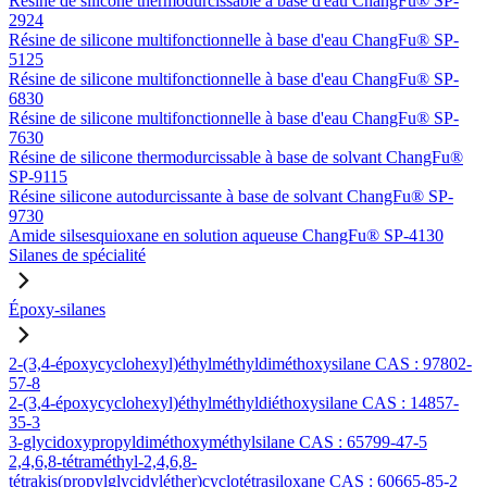
Résine de silicone thermodurcissable à base d'eau ChangFu® SP-
2924
Résine de silicone multifonctionnelle à base d'eau ChangFu® SP-
5125
Résine de silicone multifonctionnelle à base d'eau ChangFu® SP-
6830
Résine de silicone multifonctionnelle à base d'eau ChangFu® SP-
7630
Résine de silicone thermodurcissable à base de solvant ChangFu®
SP-9115
Résine silicone autodurcissante à base de solvant ChangFu® SP-
9730
Amide silsesquioxane en solution aqueuse ChangFu® SP-4130
Silanes de spécialité
Époxy-silanes
2-(3,4-époxycyclohexyl)éthylméthyldiméthoxysilane CAS : 97802-
57-8
2-(3,4-époxycyclohexyl)éthylméthyldiéthoxysilane CAS : 14857-
35-3
3-glycidoxypropyldiméthoxyméthylsilane CAS : 65799-47-5
2,4,6,8-tétraméthyl-2,4,6,8-
tétrakis(propylglycidyléther)cyclotétrasiloxane CAS : 60665-85-2