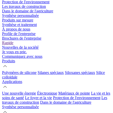
Protection de l'environnement
Les travaux de construction
Dans le domaine de l'agriculture
Synthèse personnalisée
Produits sur mesure
Synthèse et traitement
À propos de nous
Profile de l'entreprise
Brochures de l'entreprise
Rapide
Nouvelles de la société
Je vous en prie.
Communiquez avec nous
Produits
Polymères de silicone
Silanes spéciaux
Siloxanes spéciaux
Silice
colloïdale
Applications
Une nouvelle énergie
Électronique
Matériaux de pointe
La vie et les
soins de santé
Le foyer et la vie
Protection de l'environnement
Les
travaux de construction
Dans le domaine de l'agriculture
Synthèse personnalisée