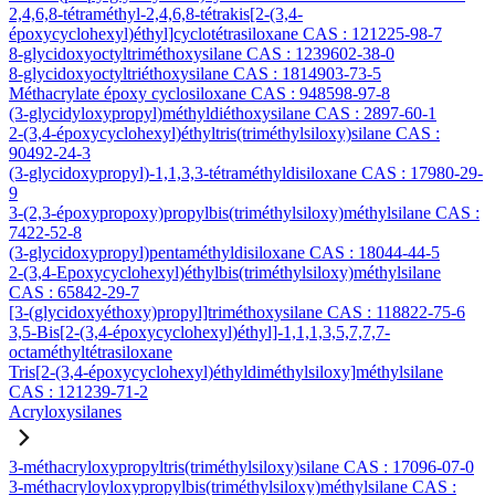
2,4,6,8-tétraméthyl-2,4,6,8-tétrakis[2-(3,4-
époxycyclohexyl)éthyl]cyclotétrasiloxane CAS : 121225-98-7
8-glycidoxyoctyltriméthoxysilane CAS : 1239602-38-0
8-glycidoxyoctyltriéthoxysilane CAS : 1814903-73-5
Méthacrylate époxy cyclosiloxane CAS : 948598-97-8
(3-glycidyloxypropyl)méthyldiéthoxysilane CAS : 2897-60-1
2-(3,4-époxycyclohexyl)éthyltris(triméthylsiloxy)silane CAS :
90492-24-3
(3-glycidoxypropyl)-1,1,3,3-tétraméthyldisiloxane CAS : 17980-29-
9
3-(2,3-époxypropoxy)propylbis(triméthylsiloxy)méthylsilane CAS :
7422-52-8
(3-glycidoxypropyl)pentaméthyldisiloxane CAS : 18044-44-5
2-(3,4-Epoxycyclohexyl)éthylbis(triméthylsiloxy)méthylsilane
CAS : 65842-29-7
[3-(glycidoxyéthoxy)propyl]triméthoxysilane CAS : 118822-75-6
3,5-Bis[2-(3,4-époxycyclohexyl)éthyl]-1,1,1,3,5,7,7,7-
octaméthyltétrasiloxane
Tris[2-(3,4-époxycyclohexyl)éthyldiméthylsiloxy]méthylsilane
CAS : 121239-71-2
Acryloxysilanes
3-méthacryloxypropyltris(triméthylsiloxy)silane CAS : 17096-07-0
3-méthacryloyloxypropylbis(triméthylsiloxy)méthylsilane CAS :