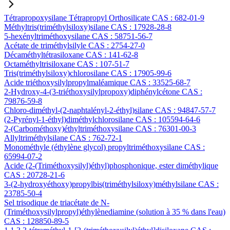
Tétrapropoxysilane Tétrapropyl Orthosilicate CAS : 682-01-9
Méthyltris(triméthylsiloxy)silane CAS : 17928-28-8
5-hexényltriméthoxysilane CAS : 58751-56-7
Acétate de triméthylsilyle CAS : 2754-27-0
Décaméthyltétrasiloxane CAS : 141-62-8
Octaméthyltrisiloxane CAS : 107-51-7
Tris(triméthylsiloxy)chlorosilane CAS : 17905-99-6
Acide triéthoxysilylpropylmaléamique CAS : 33525-68-7
2-Hydroxy-4-(3-triéthoxysilylpropoxy)diphénylcétone CAS :
79876-59-8
Chloro-diméthyl-(2-naphtalényl-2-éthyl)silane CAS : 94847-57-7
(2-Pyrényl-1-éthyl)diméthylchlorosilane CAS : 105594-64-6
2-(Carbométhoxy)éthyltriméthoxysilane CAS : 76301-00-3
Allyltriméthylsilane CAS : 762-72-1
Monométhyle (éthylène glycol) propyltriméthoxysilane CAS :
65994-07-2
Acide (2-(Triméthoxysilyl)éthyl)phosphonique, ester diméthylique
CAS : 20728-21-6
3-(2-hydroxyéthoxy)propylbis(triméthylsiloxy)méthylsilane CAS :
23785-50-4
Sel trisodique de triacétate de N-
(Triméthoxysilylpropyl)éthylènediamine (solution à 35 % dans l'eau)
CAS : 128850-89-5