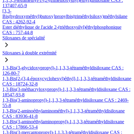
1,1,3,3-tétraméthyl-1-[2-(triméthoxysilyl)éthyl]disiloxane CAS :
137407-65-9
[3,3-
Bis(hydroxyméthyl)butoxy]propylbis(triméthylsiloxy)méthylsilane
CAS : 4262-92-4
Ester diéthylique de l'acide 2-(triéthoxysilyl)éthylphosphonique
CAS : 757-44-8
Siloxanes de spécialité
Siloxanes à double extrémité
1,3-Bis(3-glycidoxypropyl)-1,1,3,3-tétraméthyldisiloxane CAS :
126-80-7
1,3-Bis[2-(3,4-époxycyclohexyl)éthyl]-1,1,3,3-tétraméthyldisiloxane
CAS : 18724-32-8
1,3-Bis(3-méthacryloxypropyl)-1,1,3,3-tétraméthyldisiloxane CAS :
18547-93-8
1,3-Bis(3-aminopropyl)-1,1,3,3-tétraméthyldisiloxane CAS : 2469-
55-8
1,3-Bis(2-aminoéthylaminométhyl)-1,1,3,3-tétraméthyldisiloxane
CAS : 83936-41-8
1,3-Bis(3-aminoéthylaminopropyl)-1,1,3,3-tétraméthyldisiloxane
CAS : 17866-53-4
1,3-Bis(3-mercaptopropyl)-1,1,3,3-tétraméthyldisiloxane CAS :