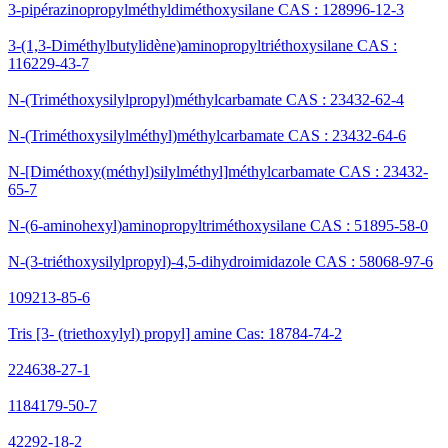
3-pipérazinopropylméthyldiméthoxysilane CAS : 128996-12-3
3-(1,3-Diméthylbutylidène)aminopropyltriéthoxysilane CAS :
116229-43-7
N-(Triméthoxysilylpropyl)méthylcarbamate CAS : 23432-62-4
N-(Triméthoxysilylméthyl)méthylcarbamate CAS : 23432-64-6
N-[Diméthoxy(méthyl)silylméthyl]méthylcarbamate CAS : 23432-
65-7
N-(6-aminohexyl)aminopropyltriméthoxysilane CAS : 51895-58-0
N-(3-triéthoxysilylpropyl)-4,5-dihydroimidazole CAS : 58068-97-6
109213-85-6
Tris [3- (triethoxylyl) propyl] amine Cas: 18784-74-2
224638-27-1
1184179-50-7
42292-18-2