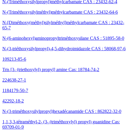
N-(Triméthoxysilylpropyl)méthylcarbamate CAS : 23432-62-4
N-(Triméthoxysilylméthyl)méthylcarbamate CAS : 23432-64-6
N-[Diméthoxy(méthyl)silylméthyl]méthylcarbamate CAS : 23432-
65-7
N-(6-aminohexyl)aminopropyltriméthoxysilane CAS : 51895-58-0
N-(3-triéthoxysilylpropyl)-4,5-dihydroimidazole CAS : 58068-97-6
109213-85-6
Tris [3- (triethoxylyl) propyl] amine Cas: 18784-74-2
224638-27-1
1184179-50-7
42292-18-2
N-(3-triméthoxysilylpropyl)hexadécanamide CAS : 862822-32-0
1,1,3,3-tétraméthyl-2- (3- (triméthoxylyl) propyl) guanidine Cas:
69709-01-9