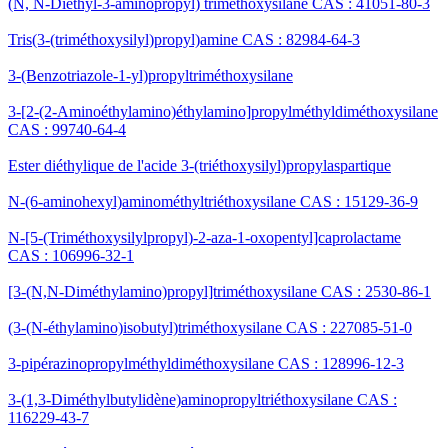
(N, N-Diéthyl-3-aminopropyl) triméthoxysilane CAS : 41051-80-3
Tris(3-(triméthoxysilyl)propyl)amine CAS : 82984-64-3
3-(Benzotriazole-1-yl)propyltriméthoxysilane
3-[2-(2-Aminoéthylamino)éthylamino]propylméthyldiméthoxysilane
CAS : 99740-64-4
Ester diéthylique de l'acide 3-(triéthoxysilyl)propylaspartique
N-(6-aminohexyl)aminométhyltriéthoxysilane CAS : 15129-36-9
N-[5-(Triméthoxysilylpropyl)-2-aza-1-oxopentyl]caprolactame
CAS : 106996-32-1
[3-(N,N-Diméthylamino)propyl]triméthoxysilane CAS : 2530-86-1
(3-(N-éthylamino)isobutyl)triméthoxysilane CAS : 227085-51-0
3-pipérazinopropylméthyldiméthoxysilane CAS : 128996-12-3
3-(1,3-Diméthylbutylidène)aminopropyltriéthoxysilane CAS :
116229-43-7