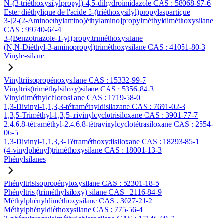
N-(3-triéthoxysilylpropyl)-4,5-dihydroimidazole CAS : 58068-97-6
Ester diéthylique de l'acide 3-(triéthoxysilyl)propylaspartique
3-[2-(2-Aminoéthylamino)éthylamino]propylméthyldiméthoxysilane
CAS : 99740-64-4
3-(Benzotriazole-1-yl)propyltriméthoxysilane
(N,N-Diéthyl-3-aminopropyl)triméthoxysilane CAS : 41051-80-3
Vinyle-silane
Vinyltriisopropénoxysilane CAS : 15332-99-7
Vinyltris(triméthylsiloxy)silane CAS : 5356-84-3
Vinyldiméthylchlorosilane CAS : 1719-58-0
1,3-Divinyl-1,1,3,3-tétraméthyldisilazane CAS : 7691-02-3
1,3,5-Triméthyl-1,3,5-trivinylcyclotrisiloxane CAS : 3901-77-7
2,4,6,8-tétraméthyl-2,4,6,8-tétravinylcyclotétrasiloxane CAS : 2554-
06-5
1,3-Divinyl-1,1,3,3-Tétraméthoxydisiloxane CAS : 18293-85-1
(4-vinylphényl)triméthoxysilane CAS : 18001-13-3
Phénylsilanes
Phényltrisisopropényloxysilane CAS : 52301-18-5
Phényltris (triméthylsiloxy) silane CAS : 2116-84-9
Méthylphényldiméthoxysilane CAS : 3027-21-2
Méthylphényldiéthoxysilane CAS : 775-56-4