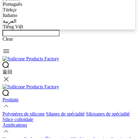
Português
Türkçe
Italiano
العربية
Tiếng Việt
Clear
返回
Produits
Polymères de silicone
Silanes de spécialité
Siloxanes de spécialité
Silice colloïdale
Applications