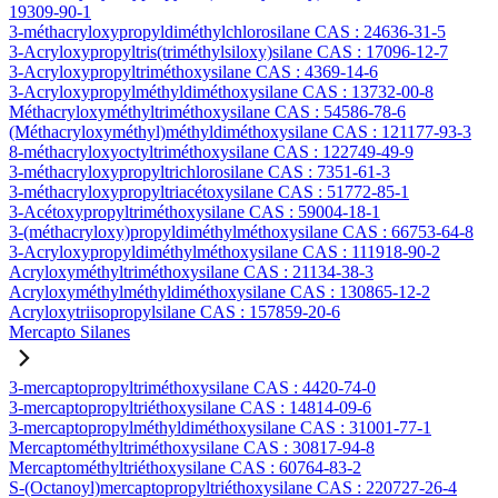
19309-90-1
3-méthacryloxypropyldiméthylchlorosilane CAS : 24636-31-5
3-Acryloxypropyltris(triméthylsiloxy)silane CAS : 17096-12-7
3-Acryloxypropyltriméthoxysilane CAS : 4369-14-6
3-Acryloxypropylméthyldiméthoxysilane CAS : 13732-00-8
Méthacryloxyméthyltriméthoxysilane CAS : 54586-78-6
(Méthacryloxyméthyl)méthyldiméthoxysilane CAS : 121177-93-3
8-méthacryloxyoctyltriméthoxysilane CAS : 122749-49-9
3-méthacryloxypropyltrichlorosilane CAS : 7351-61-3
3-méthacryloxypropyltriacétoxysilane CAS : 51772-85-1
3-Acétoxypropyltriméthoxysilane CAS : 59004-18-1
3-(méthacryloxy)propyldiméthylméthoxysilane CAS : 66753-64-8
3-Acryloxypropyldiméthylméthoxysilane CAS : 111918-90-2
Acryloxyméthyltriméthoxysilane CAS : 21134-38-3
Acryloxyméthylméthyldiméthoxysilane CAS : 130865-12-2
Acryloxytriisopropylsilane CAS : 157859-20-6
Mercapto Silanes
3-mercaptopropyltriméthoxysilane CAS : 4420-74-0
3-mercaptopropyltriéthoxysilane CAS : 14814-09-6
3-mercaptopropylméthyldiméthoxysilane CAS : 31001-77-1
Mercaptométhyltriméthoxysilane CAS : 30817-94-8
Mercaptométhyltriéthoxysilane CAS : 60764-83-2
S-(Octanoyl)mercaptopropyltriéthoxysilane CAS : 220727-26-4