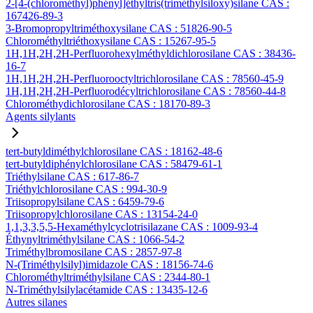
2-[4-(chlorométhyl)phényl]éthyltris(triméthylsiloxy)silane CAS :
167426-89-3
3-Bromopropyltriméthoxysilane CAS : 51826-90-5
Chlorométhyltriéthoxysilane CAS : 15267-95-5
1H,1H,2H,2H-Perfluorohexylméthyldichlorosilane CAS : 38436-
16-7
1H,1H,2H,2H-Perfluorooctyltrichlorosilane CAS : 78560-45-9
1H,1H,2H,2H-Perfluorodécyltrichlorosilane CAS : 78560-44-8
Chlorométhydichlorosilane CAS : 18170-89-3
Agents silylants
tert-butyldiméthylchlorosilane CAS : 18162-48-6
tert-butyldiphénylchlorosilane CAS : 58479-61-1
Triéthylsilane CAS : 617-86-7
Triéthylchlorosilane CAS : 994-30-9
Triisopropylsilane CAS : 6459-79-6
Triisopropylchlorosilane CAS : 13154-24-0
1,1,3,3,5,5-Hexaméthylcyclotrisilazane CAS : 1009-93-4
Éthynyltriméthylsilane CAS : 1066-54-2
Triméthylbromosilane CAS : 2857-97-8
N-(Triméthylsilyl)imidazole CAS : 18156-74-6
Chlorométhyltriméthylsilane CAS : 2344-80-1
N-Triméthylsilylacétamide CAS : 13435-12-6
Autres silanes