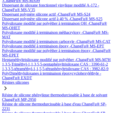
-ChangFu® MS-MA09
Dispersant de siloxane fonctionnel vinylique modifié A-172 -
ChangFu® MS-V35
Dispersant polymère silicone actif -ChangFu® MS-S24
Dispersant polymère silicone actif à 40 % -ChangFu® MS-S25
Polysiloxane modifié par polyéther à terminaison OH -ChangFu®
MS-OHET
Polysiloxane modifié à terminaison méthacryloxy -ChangFu® MS-
MAT
Polysiloxane modifié à terminaison carboxyle -ChangFu® MS-CAT
Polysiloxane modifié à terminaison époxy -ChangFu® MS-EPT
Polysiloxane modifié par polyéther à terminaison époxy -ChangFu®
MS-EPET
Heptaméthyltrisiloxane modifié par polyéther -ChangFu® MS-M7H
1,3,5-Triméthyl-1,1,3,5,5-pentaphényltrisiloxane CAS : 3390-61-2
1,3,3,5-tétraméthyl-1,1,5,5-tétraphényltrisiloxane CAS : 3982-82-9
PolyDiméthylsiloxanes à terminaison époxycyclohexyléthyle -
ChangFu® EXDT
Résines silicones
Résine de silicone phénylique thermodurcissable à base de solvant
ChangFu® MP-2950
Résine de silicone thermodurcissable à base d'eau ChangFu® SP-
2231