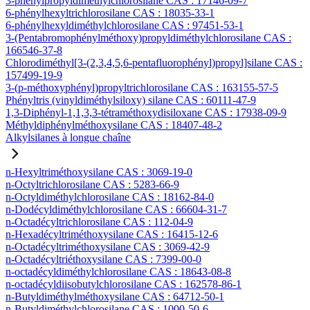
3-phénylpropyldiméthylchlorosilane CAS : 17146-09-7
6-phénylhexyltrichlorosilane CAS : 18035-33-1
6-phénylhexyldiméthylchlorosilane CAS : 97451-53-1
3-(Pentabromophénylméthoxy)propyldiméthylchlorosilane CAS :
166546-37-8
Chlorodiméthyl[3-(2,3,4,5,6-pentafluorophényl)propyl]silane CAS :
157499-19-9
3-(p-méthoxyphényl)propyltrichlorosilane CAS : 163155-57-5
Phényltris (vinyldiméthylsiloxy) silane CAS : 60111-47-9
1,3-Diphényl-1,1,3,3-tétraméthoxydisiloxane CAS : 17938-09-9
Méthyldiphénylméthoxysilane CAS : 18407-48-2
Alkylsilanes à longue chaîne
n-Hexyltriméthoxysilane CAS : 3069-19-0
n-Octyltrichlorosilane CAS : 5283-66-9
n-Octyldiméthylchlorosilane CAS : 18162-84-0
n-Dodécyldiméthylchlorosilane CAS : 66604-31-7
n-Octadécyltrichlorosilane CAS : 112-04-9
n-Hexadécyltriméthoxysilane CAS : 16415-12-6
n-Octadécyltriméthoxysilane CAS : 3069-42-9
n-Octadécyltriéthoxysilane CAS : 7399-00-0
n-octadécyldiméthylchlorosilane CAS : 18643-08-8
n-octadécyldiisobutylchlorosilane CAS : 162578-86-1
n-Butyldiméthylméthoxysilane CAS : 64712-50-1
n-Butyldiméthylchlorosilane CAS : 1000-50-6