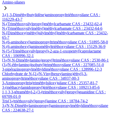
Amino-silanes
3-(1,3-Diméthylbutylidène)aminopropyltriéthoxysilane CAS :
116229-43-7
N-(Triméthoxysilylpropyl)méthylcarbamate CAS : 23432-62-4
N-(Triméthoxysilylméthyl)méthylcarbamate CAS : 23432-64-6
N-[Diméthoxy(méthyl)silylméthyl]méthylcarbamate CAS : 23432-
65-7
N-(6-aminohexyl)aminopropyltriméthoxysilane CAS : 51895-58-0
N-(6-aminohexyl)aminométhyltriéthoxysilane CAS : 15129-36-9
N-[5-(Triméthoxysilylpropyl)-2-aza-1-oxopentyl]caprolactame
CAS : 106996-32-1
[3-(N,N-Diméthylamino)propyl]triméthoxysilane CAS : 2530-86-1
(3-(N-éthylamino)isobutyl)triméthoxysilane CAS : 227085-51-0
3-pipérazinopropylméthyldiméthoxysilane CAS : 128996-12-3
Chlorhydrate de N-[2-(N-Vinylbenzylamino)éthyl]-3-
aminopropyltriméthoxysilane CAS : 34937-00-3
3-Aminopropyltris(triméthylsiloxy)silane CAS : 25357-81-7
3-(méthacrylamidopropyl)triéthoxysilane CAS : 109213-85-6
1,1,3,3-tétraméthyl-2-(3-(triméthoxysilyl)propyl)guanidine CAS :
69709-01-9
Tris[3-(triéthoxysilyl)propyl]amine CAS : 18784-74-2
3-(N,N-Diméthylaminopropyl)aminopropylméthyldiméthoxysilane
CAS : 224638-27-1