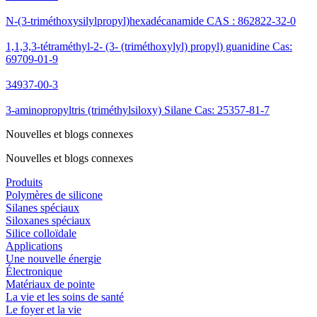
N-(3-triméthoxysilylpropyl)hexadécanamide CAS : 862822-32-0
1,1,3,3-tétraméthyl-2- (3- (triméthoxylyl) propyl) guanidine Cas:
69709-01-9
34937-00-3
3-aminopropyltris (triméthylsiloxy) Silane Cas: 25357-81-7
Nouvelles et blogs connexes
Nouvelles et blogs connexes
Produits
Polymères de silicone
Silanes spéciaux
Siloxanes spéciaux
Silice colloïdale
Applications
Une nouvelle énergie
Électronique
Matériaux de pointe
La vie et les soins de santé
Le foyer et la vie