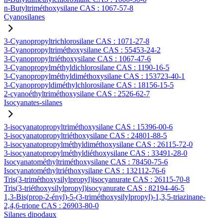
n-Butyltriméthoxysilane CAS : 1067-57-8
Cyanosilanes
3-Cyanopropyltrichlorosilane CAS : 1071-27-8
3-Cyanopropyltriméthoxysilane CAS : 55453-24-2
3-Cyanopropyltriéthoxysilane CAS : 1067-47-6
3-Cyanopropylméthyldichlorosilane CAS : 1190-16-5
3-Cyanopropylméthyldiméthoxysilane CAS : 153723-40-1
3-Cyanopropyldiméthylchlorosilane CAS : 18156-15-5
2-cyanoéthyltriméthoxysilane CAS : 2526-62-7
Isocyanates-silanes
3-isocyanatopropyltriméthoxysilane CAS : 15396-00-6
3-isocyanatopropyltriéthoxysilane CAS : 24801-88-5
3-isocyanatopropylméthyldiméthoxysilane CAS : 26115-72-0
3-isocyanatopropylméthyldiéthoxysilane CAS : 33491-28-0
Isocyanatométhyltriméthoxysilane CAS : 78450-75-6
Isocyanatométhyltriéthoxysilane CAS : 132112-76-6
Tris(3-triméthoxysilylpropyl)isocyanurate CAS : 26115-70-8
Tris(3-triéthoxysilylpropyl)isocyanurate CAS : 82194-46-5
1,3-Bis(prop-2-ényl)-5-(3-triméthoxysilylpropyl)-1,3,5-triazinane-
2,4,6-trione CAS : 26903-80-0
Silanes dipodaux