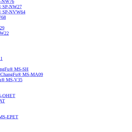
SP-NW76
Fu® SP-NW27
gFu® SP-NVW64
W68
P29
ENW22
11
ChangFu® MS-SH
ane -ChangFu® MS-MA09
ngFu® MS-V35
 MS-OHET
MAT
® MS-EPET