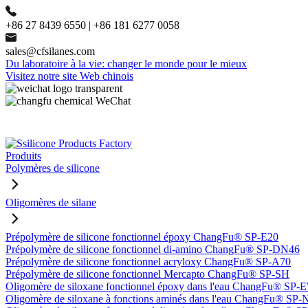
+86 27 8439 6550 | +86 181 6277 0058
sales@cfsilanes.com
Du laboratoire à la vie: changer le monde pour le mieux
Visitez notre site Web chinois
Produits
Polymères de silicone
Oligomères de silane
Prépolymère de silicone fonctionnel époxy ChangFu® SP-E20
Prépolymère de silicone fonctionnel di-amino ChangFu® SP-DN46
Prépolymère de silicone fonctionnel acryloxy ChangFu® SP-A70
Prépolymère de silicone fonctionnel Mercapto ChangFu® SP-SH
Oligomère de siloxane fonctionnel époxy dans l'eau ChangFu® SP
Oligomère de siloxane à fonctions aminés dans l'eau ChangFu® SP