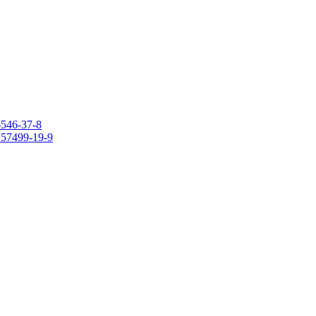
6546-37-8
 157499-19-9