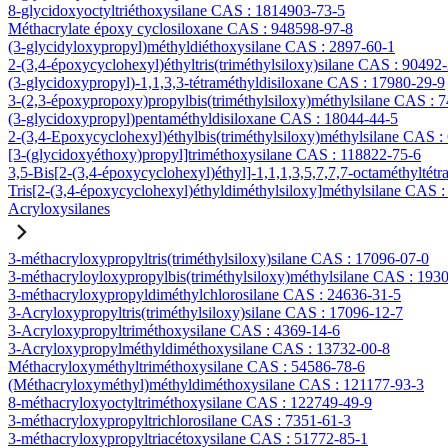
8-glycidoxyoctyltriéthoxysilane CAS : 1814903-73-5
Méthacrylate époxy cyclosiloxane CAS : 948598-97-8
(3-glycidyloxypropyl)méthyldiéthoxysilane CAS : 2897-60-1
2-(3,4-époxycyclohexyl)éthyltris(triméthylsiloxy)silane CAS : 90492
(3-glycidoxypropyl)-1,1,3,3-tétraméthyldisiloxane CAS : 17980-29-9
3-(2,3-époxypropoxy)propylbis(triméthylsiloxy)méthylsilane CAS : 
(3-glycidoxypropyl)pentaméthyldisiloxane CAS : 18044-44-5
2-(3,4-Epoxycyclohexyl)éthylbis(triméthylsiloxy)méthylsilane CAS :
[3-(glycidoxyéthoxy)propyl]triméthoxysilane CAS : 118822-75-6
3,5-Bis[2-(3,4-époxycyclohexyl)éthyl]-1,1,1,3,5,7,7,7-octaméthyltétr
Tris[2-(3,4-époxycyclohexyl)éthyldiméthylsiloxy]méthylsilane CAS 
Acryloxysilanes
3-méthacryloxypropyltris(triméthylsiloxy)silane CAS : 17096-07-0
3-méthacryloyloxypropylbis(triméthylsiloxy)méthylsilane CAS : 193
3-méthacryloxypropyldiméthylchlorosilane CAS : 24636-31-5
3-Acryloxypropyltris(triméthylsiloxy)silane CAS : 17096-12-7
3-Acryloxypropyltriméthoxysilane CAS : 4369-14-6
3-Acryloxypropylméthyldiméthoxysilane CAS : 13732-00-8
Méthacryloxyméthyltriméthoxysilane CAS : 54586-78-6
(Méthacryloxyméthyl)méthyldiméthoxysilane CAS : 121177-93-3
8-méthacryloxyoctyltriméthoxysilane CAS : 122749-49-9
3-méthacryloxypropyltrichlorosilane CAS : 7351-61-3
3-méthacryloxypropyltriacétoxysilane CAS : 51772-85-1