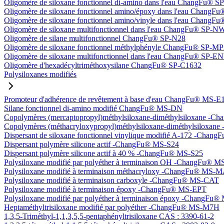
Oligomère de siloxane fonctionnel di-amino dans l'eau ChangFu® 
Oligomère de siloxane fonctionnel amino/époxy dans l'eau Chang
Oligomère de siloxane fonctionnel amino/vinyle dans l'eau Chan
Oligomère de siloxane multifonctionnel dans l'eau ChangFu® SP-N
Oligomère de silane multifonctionnel ChangFu® SP-N28
Oligomère de siloxane fonctionnel méthylphényle ChangFu® SP-M
Oligomère de siloxane multifonctionnel dans l'eau ChangFu® SP-
Oligomère d'hexadécyltriméthoxysilane ChangFu® SP-C1632
Polysiloxanes modifiés
Promoteur d'adhérence de revêtement à base d'eau ChangFu® MS-E
Silane fonctionnel di-amino modifié ChangFu® MS-DN
Copolymères (mercaptopropyl)méthylsiloxane-diméthylsiloxane -
Copolymères (méthacryloxypropyl)méthylsiloxane-diméthylsilox
Dispersant de siloxane fonctionnel vinylique modifié A-172 -Cha
Dispersant polymère silicone actif -ChangFu® MS-S24
Dispersant polymère silicone actif à 40 % -ChangFu® MS-S25
Polysiloxane modifié par polyéther à terminaison OH -ChangFu®
Polysiloxane modifié à terminaison méthacryloxy -ChangFu® MS-
Polysiloxane modifié à terminaison carboxyle -ChangFu® MS-CAT
Polysiloxane modifié à terminaison époxy -ChangFu® MS-EPT
Polysiloxane modifié par polyéther à terminaison époxy -ChangFu
Heptaméthyltrisiloxane modifié par polyéther -ChangFu® MS-M7H
1,3,5-Triméthyl-1,1,3,5,5-pentaphényltrisiloxane CAS : 3390-61-2