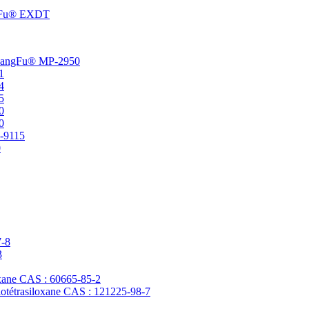
angFu® EXDT
t ChangFu® MP-2950
1
4
5
0
0
P-9115
0
7-8
3
loxane CAS : 60665-85-2
clotétrasiloxane CAS : 121225-98-7