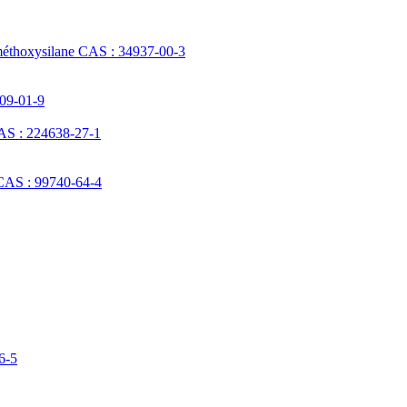
méthoxysilane CAS : 34937-00-3
709-01-9
AS : 224638-27-1
 CAS : 99740-64-4
6-5