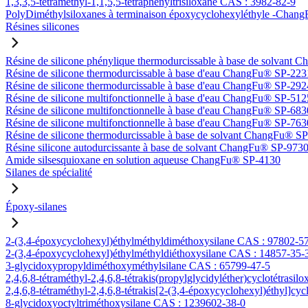
1,3,3,5-tétraméthyl-1,1,5,5-tétraphényltrisiloxane CAS : 3982-82-9
PolyDiméthylsiloxanes à terminaison époxycyclohexyléthyle -Ch
Résines silicones
Résine de silicone phénylique thermodurcissable à base de solvan
Résine de silicone thermodurcissable à base d'eau ChangFu® SP-223
Résine de silicone thermodurcissable à base d'eau ChangFu® SP-292
Résine de silicone multifonctionnelle à base d'eau ChangFu® SP-512
Résine de silicone multifonctionnelle à base d'eau ChangFu® SP-683
Résine de silicone multifonctionnelle à base d'eau ChangFu® SP-763
Résine de silicone thermodurcissable à base de solvant ChangFu® S
Résine silicone autodurcissante à base de solvant ChangFu® SP-973
Amide silsesquioxane en solution aqueuse ChangFu® SP-4130
Silanes de spécialité
Époxy-silanes
2-(3,4-époxycyclohexyl)éthylméthyldiméthoxysilane CAS : 97802-5
2-(3,4-époxycyclohexyl)éthylméthyldiéthoxysilane CAS : 14857-35-
3-glycidoxypropyldiméthoxyméthylsilane CAS : 65799-47-5
2,4,6,8-tétraméthyl-2,4,6,8-tétrakis(propylglycidyléther)cyclotétrasi
2,4,6,8-tétraméthyl-2,4,6,8-tétrakis[2-(3,4-époxycyclohexyl)éthyl]cy
8-glycidoxyoctyltriméthoxysilane CAS : 1239602-38-0