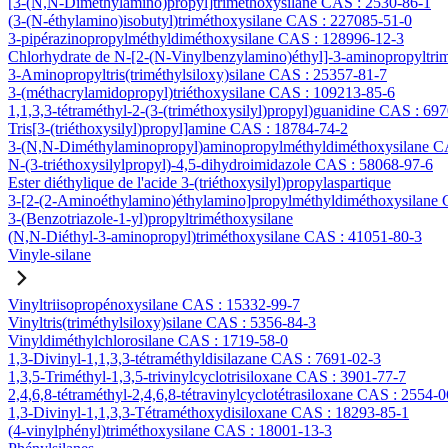
[3-(N,N-Diméthylamino)propyl]triméthoxysilane CAS : 2530-86-1
(3-(N-éthylamino)isobutyl)triméthoxysilane CAS : 227085-51-0
3-pipérazinopropylméthyldiméthoxysilane CAS : 128996-12-3
Chlorhydrate de N-[2-(N-Vinylbenzylamino)éthyl]-3-aminopropyltri
3-Aminopropyltris(triméthylsiloxy)silane CAS : 25357-81-7
3-(méthacrylamidopropyl)triéthoxysilane CAS : 109213-85-6
1,1,3,3-tétraméthyl-2-(3-(triméthoxysilyl)propyl)guanidine CAS : 69
Tris[3-(triéthoxysilyl)propyl]amine CAS : 18784-74-2
3-(N,N-Diméthylaminopropyl)aminopropylméthyldiméthoxysilane C
N-(3-triéthoxysilylpropyl)-4,5-dihydroimidazole CAS : 58068-97-6
Ester diéthylique de l'acide 3-(triéthoxysilyl)propylaspartique
3-[2-(2-Aminoéthylamino)éthylamino]propylméthyldiméthoxysilane
3-(Benzotriazole-1-yl)propyltriméthoxysilane
(N,N-Diéthyl-3-aminopropyl)triméthoxysilane CAS : 41051-80-3
Vinyle-silane
Vinyltriisopropénoxysilane CAS : 15332-99-7
Vinyltris(triméthylsiloxy)silane CAS : 5356-84-3
Vinyldiméthylchlorosilane CAS : 1719-58-0
1,3-Divinyl-1,1,3,3-tétraméthyldisilazane CAS : 7691-02-3
1,3,5-Triméthyl-1,3,5-trivinylcyclotrisiloxane CAS : 3901-77-7
2,4,6,8-tétraméthyl-2,4,6,8-tétravinylcyclotétrasiloxane CAS : 2554-0
1,3-Divinyl-1,1,3,3-Tétraméthoxydisiloxane CAS : 18293-85-1
(4-vinylphényl)triméthoxysilane CAS : 18001-13-3