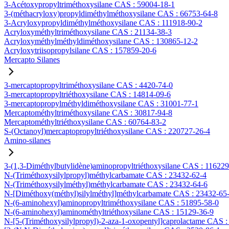
3-Acétoxypropyltriméthoxysilane CAS : 59004-18-1
3-(méthacryloxy)propyldiméthylméthoxysilane CAS : 66753-64-8
3-Acryloxypropyldiméthylméthoxysilane CAS : 111918-90-2
Acryloxyméthyltriméthoxysilane CAS : 21134-38-3
Acryloxyméthylméthyldiméthoxysilane CAS : 130865-12-2
Acryloxytriisopropylsilane CAS : 157859-20-6
Mercapto Silanes
3-mercaptopropyltriméthoxysilane CAS : 4420-74-0
3-mercaptopropyltriéthoxysilane CAS : 14814-09-6
3-mercaptopropylméthyldiméthoxysilane CAS : 31001-77-1
Mercaptométhyltriméthoxysilane CAS : 30817-94-8
Mercaptométhyltriéthoxysilane CAS : 60764-83-2
S-(Octanoyl)mercaptopropyltriéthoxysilane CAS : 220727-26-4
Amino-silanes
3-(1,3-Diméthylbutylidène)aminopropyltriéthoxysilane CAS : 11622
N-(Triméthoxysilylpropyl)méthylcarbamate CAS : 23432-62-4
N-(Triméthoxysilylméthyl)méthylcarbamate CAS : 23432-64-6
N-[Diméthoxy(méthyl)silylméthyl]méthylcarbamate CAS : 23432-65
N-(6-aminohexyl)aminopropyltriméthoxysilane CAS : 51895-58-0
N-(6-aminohexyl)aminométhyltriéthoxysilane CAS : 15129-36-9
N-[5-(Triméthoxysilylpropyl)-2-aza-1-oxopentyl]caprolactame CAS 