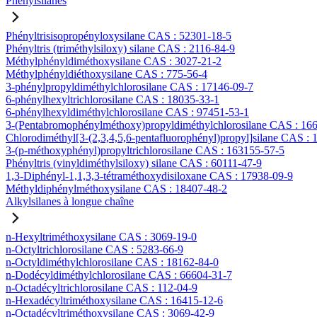
Phénylsilanes
Phényltrisisopropényloxysilane CAS : 52301-18-5
Phényltris (triméthylsiloxy) silane CAS : 2116-84-9
Méthylphényldiméthoxysilane CAS : 3027-21-2
Méthylphényldiéthoxysilane CAS : 775-56-4
3-phénylpropyldiméthylchlorosilane CAS : 17146-09-7
6-phénylhexyltrichlorosilane CAS : 18035-33-1
6-phénylhexyldiméthylchlorosilane CAS : 97451-53-1
3-(Pentabromophénylméthoxy)propyldiméthylchlorosilane CAS : 16
Chlorodiméthyl[3-(2,3,4,5,6-pentafluorophényl)propyl]silane CAS :
3-(p-méthoxyphényl)propyltrichlorosilane CAS : 163155-57-5
Phényltris (vinyldiméthylsiloxy) silane CAS : 60111-47-9
1,3-Diphényl-1,1,3,3-tétraméthoxydisiloxane CAS : 17938-09-9
Méthyldiphénylméthoxysilane CAS : 18407-48-2
Alkylsilanes à longue chaîne
n-Hexyltriméthoxysilane CAS : 3069-19-0
n-Octyltrichlorosilane CAS : 5283-66-9
n-Octyldiméthylchlorosilane CAS : 18162-84-0
n-Dodécyldiméthylchlorosilane CAS : 66604-31-7
n-Octadécyltrichlorosilane CAS : 112-04-9
n-Hexadécyltriméthoxysilane CAS : 16415-12-6
n-Octadécyltriméthoxysilane CAS : 3069-42-9