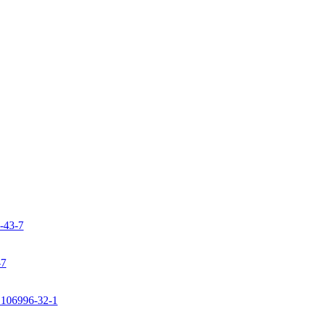
9-43-7
-7
: 106996-32-1