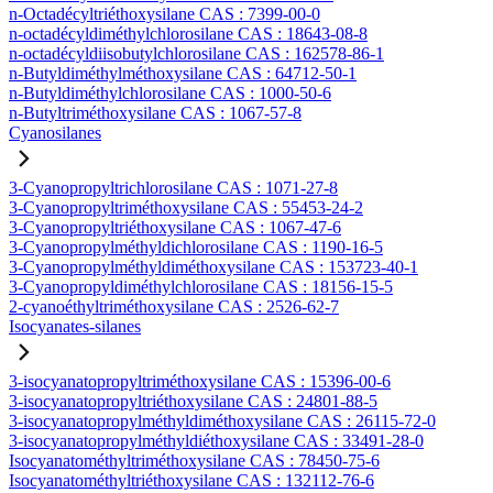
n-Octadécyltriéthoxysilane CAS : 7399-00-0
n-octadécyldiméthylchlorosilane CAS : 18643-08-8
n-octadécyldiisobutylchlorosilane CAS : 162578-86-1
n-Butyldiméthylméthoxysilane CAS : 64712-50-1
n-Butyldiméthylchlorosilane CAS : 1000-50-6
n-Butyltriméthoxysilane CAS : 1067-57-8
Cyanosilanes
3-Cyanopropyltrichlorosilane CAS : 1071-27-8
3-Cyanopropyltriméthoxysilane CAS : 55453-24-2
3-Cyanopropyltriéthoxysilane CAS : 1067-47-6
3-Cyanopropylméthyldichlorosilane CAS : 1190-16-5
3-Cyanopropylméthyldiméthoxysilane CAS : 153723-40-1
3-Cyanopropyldiméthylchlorosilane CAS : 18156-15-5
2-cyanoéthyltriméthoxysilane CAS : 2526-62-7
Isocyanates-silanes
3-isocyanatopropyltriméthoxysilane CAS : 15396-00-6
3-isocyanatopropyltriéthoxysilane CAS : 24801-88-5
3-isocyanatopropylméthyldiméthoxysilane CAS : 26115-72-0
3-isocyanatopropylméthyldiéthoxysilane CAS : 33491-28-0
Isocyanatométhyltriméthoxysilane CAS : 78450-75-6
Isocyanatométhyltriéthoxysilane CAS : 132112-76-6