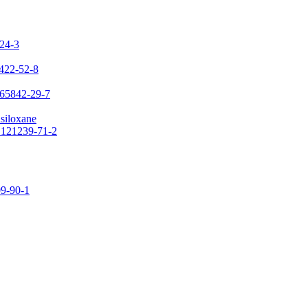
-24-3
7422-52-8
 65842-29-7
asiloxane
: 121239-71-2
09-90-1