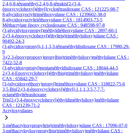
2,4,6,8-tétraméthyl-2,4,6,8-tétrakis[2-(3,4-
époxycyclohexyl)éthyl]cyclotétrasiloxane CAS : 121225-98-7
8-glycidoxyoctyltriméthoxysilane CAS : 1239602-38-0
8-glycidoxyoctyltriéthoxysilane CAS : 1814903-73-5
Méthacrylate époxy cyclosiloxane CAS : 948598-97-8
(3-glycidyloxypropyl)méthyldiéthoxysilane CAS : 2897-60-1
2-(3,4-époxycyclohexyl)éthyltris(triméthylsiloxy)silane CAS :
90492-24-3
(3-glycidoxypropyl)-1,1,3,3-tétraméthyldisiloxane CAS : 17980-29-
9
3-(2,3-époxypropoxy)propylbis(triméthylsiloxy)méthylsilane CAS :
7422-52-8
(3-glycidoxypropyl)pentaméthyldisiloxane CAS : 18044-44-5
2-(3,4-Epoxycyclohexyl)éthylbis(triméthylsiloxy)méthylsilane
CAS : 65842-29-7
[3-(glycidoxyéthoxy)propyl]triméthoxysilane CAS : 118822-75-6
3,5-Bis[2-(3,4-époxycyclohexyl)éthyl]-1,1,1,3,5,7,7,7-
octaméthyltétrasiloxane
Tris[2-(3,4-époxycyclohexyl)éthyldiméthylsiloxy]méthylsilane
CAS : 121239-71-2
Acryloxysilanes
3-méthacryloxypropyltris(triméthylsiloxy)silane CAS : 17096-07-0
3-méthacryloyloxypropylbis(triméthylsiloxy)méthylsilane CAS :