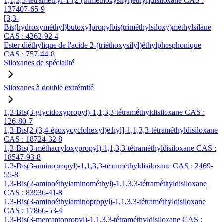
1,1,3,3-tétraméthyl-1-[2-(triméthoxysilyl)éthyl]disiloxane CAS :
137407-65-9
[3,3-
Bis(hydroxyméthyl)butoxy]propylbis(triméthylsiloxy)méthylsilane
CAS : 4262-92-4
Ester diéthylique de l'acide 2-(triéthoxysilyl)éthylphosphonique
CAS : 757-44-8
Siloxanes de spécialité
Siloxanes à double extrémité
1,3-Bis(3-glycidoxypropyl)-1,1,3,3-tétraméthyldisiloxane CAS :
126-80-7
1,3-Bis[2-(3,4-époxycyclohexyl)éthyl]-1,1,3,3-tétraméthyldisiloxane
CAS : 18724-32-8
1,3-Bis(3-méthacryloxypropyl)-1,1,3,3-tétraméthyldisiloxane CAS :
18547-93-8
1,3-Bis(3-aminopropyl)-1,1,3,3-tétraméthyldisiloxane CAS : 2469-
55-8
1,3-Bis(2-aminoéthylaminométhyl)-1,1,3,3-tétraméthyldisiloxane
CAS : 83936-41-8
1,3-Bis(3-aminoéthylaminopropyl)-1,1,3,3-tétraméthyldisiloxane
CAS : 17866-53-4
1,3-Bis(3-mercaptopropyl)-1,1,3,3-tétraméthyldisiloxane CAS :