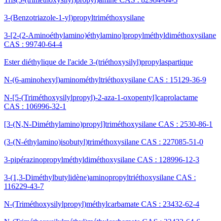
3-(Benzotriazole-1-yl)propyltriméthoxysilane
3-[2-(2-Aminoéthylamino)éthylamino]propylméthyldiméthoxysilane
CAS : 99740-64-4
Ester diéthylique de l'acide 3-(triéthoxysilyl)propylaspartique
N-(6-aminohexyl)aminométhyltriéthoxysilane CAS : 15129-36-9
N-[5-(Triméthoxysilylpropyl)-2-aza-1-oxopentyl]caprolactame
CAS : 106996-32-1
[3-(N,N-Diméthylamino)propyl]triméthoxysilane CAS : 2530-86-1
(3-(N-éthylamino)isobutyl)triméthoxysilane CAS : 227085-51-0
3-pipérazinopropylméthyldiméthoxysilane CAS : 128996-12-3
3-(1,3-Diméthylbutylidène)aminopropyltriéthoxysilane CAS :
116229-43-7
N-(Triméthoxysilylpropyl)méthylcarbamate CAS : 23432-62-4