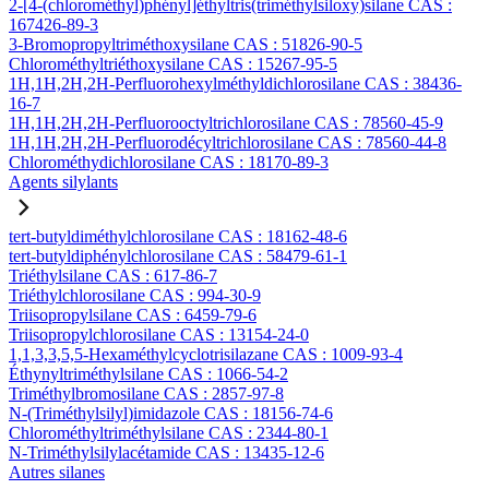
2-[4-(chlorométhyl)phényl]éthyltris(triméthylsiloxy)silane CAS :
167426-89-3
3-Bromopropyltriméthoxysilane CAS : 51826-90-5
Chlorométhyltriéthoxysilane CAS : 15267-95-5
1H,1H,2H,2H-Perfluorohexylméthyldichlorosilane CAS : 38436-
16-7
1H,1H,2H,2H-Perfluorooctyltrichlorosilane CAS : 78560-45-9
1H,1H,2H,2H-Perfluorodécyltrichlorosilane CAS : 78560-44-8
Chlorométhydichlorosilane CAS : 18170-89-3
Agents silylants
tert-butyldiméthylchlorosilane CAS : 18162-48-6
tert-butyldiphénylchlorosilane CAS : 58479-61-1
Triéthylsilane CAS : 617-86-7
Triéthylchlorosilane CAS : 994-30-9
Triisopropylsilane CAS : 6459-79-6
Triisopropylchlorosilane CAS : 13154-24-0
1,1,3,3,5,5-Hexaméthylcyclotrisilazane CAS : 1009-93-4
Éthynyltriméthylsilane CAS : 1066-54-2
Triméthylbromosilane CAS : 2857-97-8
N-(Triméthylsilyl)imidazole CAS : 18156-74-6
Chlorométhyltriméthylsilane CAS : 2344-80-1
N-Triméthylsilylacétamide CAS : 13435-12-6
Autres silanes