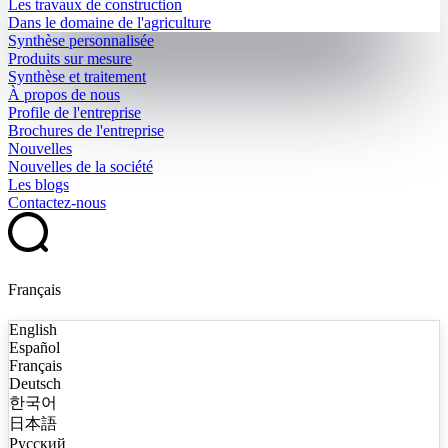
Les travaux de construction
Dans le domaine de l'agriculture
Synthèse personnalisée
Produits sur mesure
Synthèse et traitement
À propos de nous
Profile de l'entreprise
Brochures de l'entreprise
Nouvelles
Nouvelles de la société
Les blogs
Contactez-nous
Français
English
Español
Français
Deutsch
한국어
日本語
Русский