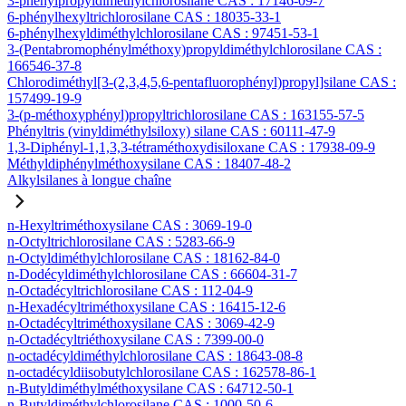
3-phénylpropyldiméthylchlorosilane CAS : 17146-09-7
6-phénylhexyltrichlorosilane CAS : 18035-33-1
6-phénylhexyldiméthylchlorosilane CAS : 97451-53-1
3-(Pentabromophénylméthoxy)propyldiméthylchlorosilane CAS :
166546-37-8
Chlorodiméthyl[3-(2,3,4,5,6-pentafluorophényl)propyl]silane CAS :
157499-19-9
3-(p-méthoxyphényl)propyltrichlorosilane CAS : 163155-57-5
Phényltris (vinyldiméthylsiloxy) silane CAS : 60111-47-9
1,3-Diphényl-1,1,3,3-tétraméthoxydisiloxane CAS : 17938-09-9
Méthyldiphénylméthoxysilane CAS : 18407-48-2
Alkylsilanes à longue chaîne
n-Hexyltriméthoxysilane CAS : 3069-19-0
n-Octyltrichlorosilane CAS : 5283-66-9
n-Octyldiméthylchlorosilane CAS : 18162-84-0
n-Dodécyldiméthylchlorosilane CAS : 66604-31-7
n-Octadécyltrichlorosilane CAS : 112-04-9
n-Hexadécyltriméthoxysilane CAS : 16415-12-6
n-Octadécyltriméthoxysilane CAS : 3069-42-9
n-Octadécyltriéthoxysilane CAS : 7399-00-0
n-octadécyldiméthylchlorosilane CAS : 18643-08-8
n-octadécyldiisobutylchlorosilane CAS : 162578-86-1
n-Butyldiméthylméthoxysilane CAS : 64712-50-1
n-Butyldiméthylchlorosilane CAS : 1000-50-6