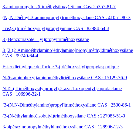
3-aminopropyltris (triméthylsiloxy) Silane Cas: 25357-81-7
(N, N-Diéthyl-3-aminopropyl) triméthoxysilane CAS : 41051-80-3
Tris(3-(triméthoxysilyl)propyl)amine CAS : 82984-64-3
3-(Benzotriazole-1-yl)propyltriméthoxysilane
3-[2-(2-Aminoéthylamino)éthylamino]propylméthyldiméthoxysilane
CAS : 99740-64-4
Ester diéthylique de l'acide 3-(triéthoxysilyl)propylaspartique
N-(6-aminohexyl)aminométhyltriéthoxysilane CAS : 15129-36-9
N-[5-(Triméthoxysilylpropyl)-2-aza-1-oxopentyl]caprolactame
CAS : 106996-32-1
[3-(N,N-Diméthylamino)propyl]triméthoxysilane CAS : 2530-86-1
(3-(N-éthylamino)isobutyl)triméthoxysilane CAS : 227085-51-0
3-pipérazinopropylméthyldiméthoxysilane CAS : 128996-12-3