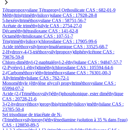
Tétrapropoxysilane Tétrapropyl Orthosilicate CAS : 682-01-9
Méthyltris(triméthylsiloxy)silane CAS : 17928-28-8
5-hexényltriméthoxysilane CAS : 58751-56-7
Acétate de triméthylsilyle CAS : 2754-27-0
Décaméthyltétrasiloxane CAS : 141-62-8
Octaméthyltrisiloxane CAS : 107-51-7
Tris(triméthylsiloxy)chlorosilane CAS : 17905-99-6
Acide triéthoxysilylpropylmaléamique CAS : 33525-68-7
2-Hydroxy-4-(3-triéthoxysilylpropoxy)diphénylcétone CAS :
79876-59-8
Chloro-diméthyl-(2-naphtalényl-2-éthyl)silane CAS : 94847-57-7
(2-Pyrényl-1-éthyl)diméthylchlorosilane CAS : 105594-64-6
2-(Carbométhoxy)éthyltriméthoxysilane CAS : 76301-00-3
Allyltriméthylsilane CAS : 762-72-1
Monométhyle (éthylène glycol) propyltriméthoxysilane CAS :
65994-07-2
Acide (2-(Triméthoxysilyl)éthyl)phosphonique, ester diméthylique
CAS : 20728-21-6
3-(2-hydroxyéthoxy)propylbis(triméthylsiloxy)méthylsilane CAS :
23785-50-4
Sel trisodique de triacétate de N-
(Triméthoxysilylpropyl)éthylènediamine (solution à 35 % dans l'eau)
CAS : 128850-89-5