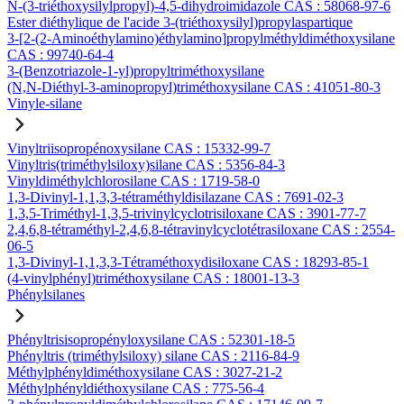
N-(3-triéthoxysilylpropyl)-4,5-dihydroimidazole CAS : 58068-97-6
Ester diéthylique de l'acide 3-(triéthoxysilyl)propylaspartique
3-[2-(2-Aminoéthylamino)éthylamino]propylméthyldiméthoxysilane
CAS : 99740-64-4
3-(Benzotriazole-1-yl)propyltriméthoxysilane
(N,N-Diéthyl-3-aminopropyl)triméthoxysilane CAS : 41051-80-3
Vinyle-silane
Vinyltriisopropénoxysilane CAS : 15332-99-7
Vinyltris(triméthylsiloxy)silane CAS : 5356-84-3
Vinyldiméthylchlorosilane CAS : 1719-58-0
1,3-Divinyl-1,1,3,3-tétraméthyldisilazane CAS : 7691-02-3
1,3,5-Triméthyl-1,3,5-trivinylcyclotrisiloxane CAS : 3901-77-7
2,4,6,8-tétraméthyl-2,4,6,8-tétravinylcyclotétrasiloxane CAS : 2554-
06-5
1,3-Divinyl-1,1,3,3-Tétraméthoxydisiloxane CAS : 18293-85-1
(4-vinylphényl)triméthoxysilane CAS : 18001-13-3
Phénylsilanes
Phényltrisisopropényloxysilane CAS : 52301-18-5
Phényltris (triméthylsiloxy) silane CAS : 2116-84-9
Méthylphényldiméthoxysilane CAS : 3027-21-2
Méthylphényldiéthoxysilane CAS : 775-56-4