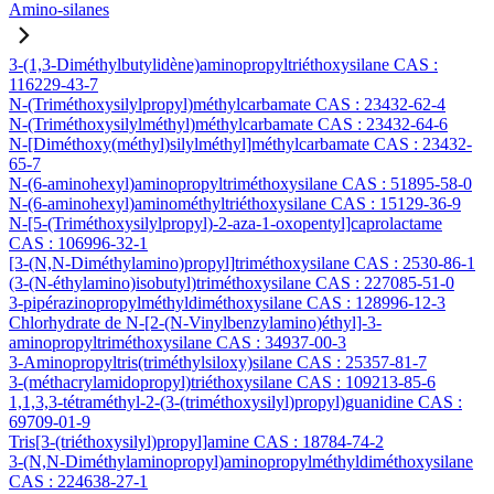
Amino-silanes
3-(1,3-Diméthylbutylidène)aminopropyltriéthoxysilane CAS :
116229-43-7
N-(Triméthoxysilylpropyl)méthylcarbamate CAS : 23432-62-4
N-(Triméthoxysilylméthyl)méthylcarbamate CAS : 23432-64-6
N-[Diméthoxy(méthyl)silylméthyl]méthylcarbamate CAS : 23432-
65-7
N-(6-aminohexyl)aminopropyltriméthoxysilane CAS : 51895-58-0
N-(6-aminohexyl)aminométhyltriéthoxysilane CAS : 15129-36-9
N-[5-(Triméthoxysilylpropyl)-2-aza-1-oxopentyl]caprolactame
CAS : 106996-32-1
[3-(N,N-Diméthylamino)propyl]triméthoxysilane CAS : 2530-86-1
(3-(N-éthylamino)isobutyl)triméthoxysilane CAS : 227085-51-0
3-pipérazinopropylméthyldiméthoxysilane CAS : 128996-12-3
Chlorhydrate de N-[2-(N-Vinylbenzylamino)éthyl]-3-
aminopropyltriméthoxysilane CAS : 34937-00-3
3-Aminopropyltris(triméthylsiloxy)silane CAS : 25357-81-7
3-(méthacrylamidopropyl)triéthoxysilane CAS : 109213-85-6
1,1,3,3-tétraméthyl-2-(3-(triméthoxysilyl)propyl)guanidine CAS :
69709-01-9
Tris[3-(triéthoxysilyl)propyl]amine CAS : 18784-74-2
3-(N,N-Diméthylaminopropyl)aminopropylméthyldiméthoxysilane
CAS : 224638-27-1