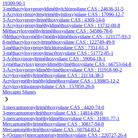
19309-90-1
3-méthacryloxypropyldiméthylchlorosilane CAS : 24636-31-5
3-Acryloxypropyltris(triméthylsiloxy)silane CAS : 17096-12-7
3-Acryloxypropyltriméthoxysilane CAS : 4369-14-6
3-Acryloxypropylméthyldiméthoxysilane CAS : 13732-00-8
Méthacryloxyméthyltriméthoxysilane CAS : 54586-78-6
(Méthacryloxyméthyl)méthyldiméthoxysilane CAS : 121177-93-3
8-méthacryloxyoctyltriméthoxysilane CAS : 122749-49-9
3-méthacryloxypropyltrichlorosilane CAS : 7351-61-3
3-méthacryloxypropyltriacétoxysilane CAS : 51772-85-1
3-Acétoxypropyltriméthoxysilane CAS : 59004-18-1
3-(méthacryloxy)propyldiméthylméthoxysilane CAS : 66753-64-8
3-Acryloxypropyldiméthylméthoxysilane CAS : 111918-90-2
Acryloxyméthyltriméthoxysilane CAS : 21134-38-3
Acryloxyméthylméthyldiméthoxysilane CAS : 130865-12-2
Acryloxytriisopropylsilane CAS : 157859-20-6
Mercapto Silanes
3-mercaptopropyltriméthoxysilane CAS : 4420-74-0
3-mercaptopropyltriéthoxysilane CAS : 14814-09-6
3-mercaptopropylméthyldiméthoxysilane CAS : 31001-77-1
Mercaptométhyltriméthoxysilane CAS : 30817-94-8
Mercaptométhyltriéthoxysilane CAS : 60764-83-2
S-(Octanoyl)mercaptopropyltriéthoxysilane CAS : 220727-26-4