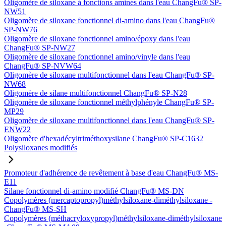
Oligomère de siloxane à fonctions aminés dans l'eau ChangFu® SP-
NW51
Oligomère de siloxane fonctionnel di-amino dans l'eau ChangFu®
SP-NW76
Oligomère de siloxane fonctionnel amino/époxy dans l'eau
ChangFu® SP-NW27
Oligomère de siloxane fonctionnel amino/vinyle dans l'eau
ChangFu® SP-NVW64
Oligomère de siloxane multifonctionnel dans l'eau ChangFu® SP-
NW68
Oligomère de silane multifonctionnel ChangFu® SP-N28
Oligomère de siloxane fonctionnel méthylphényle ChangFu® SP-
MP29
Oligomère de siloxane multifonctionnel dans l'eau ChangFu® SP-
ENW22
Oligomère d'hexadécyltriméthoxysilane ChangFu® SP-C1632
Polysiloxanes modifiés
Promoteur d'adhérence de revêtement à base d'eau ChangFu® MS-
E11
Silane fonctionnel di-amino modifié ChangFu® MS-DN
Copolymères (mercaptopropyl)méthylsiloxane-diméthylsiloxane -
ChangFu® MS-SH
Copolymères (méthacryloxypropyl)méthylsiloxane-diméthylsiloxane