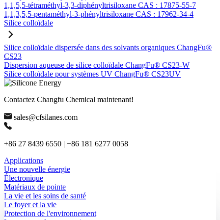
1,1,5,5-tétraméthyl-3,3-diphényltrisiloxane CAS : 17875-55-7
1,1,3,5,5-pentaméthyl-3-phényltrisiloxane CAS : 17962-34-4
Silice colloïdale
Silice colloïdale dispersée dans des solvants organiques ChangFu®
CS23
Dispersion aqueuse de silice colloïdale ChangFu® CS23-W
Silice colloïdale pour systèmes UV ChangFu® CS23UV
Contactez Changfu Chemical maintenant!
sales@cfsilanes.com
+86 27 8439 6550 | +86 181 6277 0058
Applications
Une nouvelle énergie
Électronique
Matériaux de pointe
La vie et les soins de santé
Le foyer et la vie
Protection de l'environnement