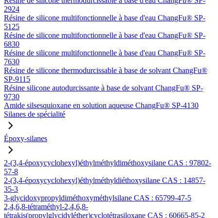
Résine de silicone thermodurcissable à base d'eau ChangFu® SP-
2924
Résine de silicone multifonctionnelle à base d'eau ChangFu® SP-
5125
Résine de silicone multifonctionnelle à base d'eau ChangFu® SP-
6830
Résine de silicone multifonctionnelle à base d'eau ChangFu® SP-
7630
Résine de silicone thermodurcissable à base de solvant ChangFu®
SP-9115
Résine silicone autodurcissante à base de solvant ChangFu® SP-
9730
Amide silsesquioxane en solution aqueuse ChangFu® SP-4130
Silanes de spécialité
Époxy-silanes
2-(3,4-époxycyclohexyl)éthylméthyldiméthoxysilane CAS : 97802-
57-8
2-(3,4-époxycyclohexyl)éthylméthyldiéthoxysilane CAS : 14857-
35-3
3-glycidoxypropyldiméthoxyméthylsilane CAS : 65799-47-5
2,4,6,8-tétraméthyl-2,4,6,8-
tétrakis(propylglycidyléther)cyclotétrasiloxane CAS : 60665-85-2