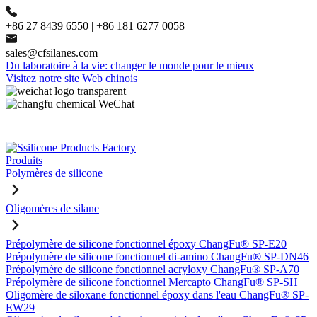
+86 27 8439 6550 | +86 181 6277 0058
sales@cfsilanes.com
Du laboratoire à la vie: changer le monde pour le mieux
Visitez notre site Web chinois
Produits
Polymères de silicone
Oligomères de silane
Prépolymère de silicone fonctionnel époxy ChangFu® SP-E20
Prépolymère de silicone fonctionnel di-amino ChangFu® SP-DN46
Prépolymère de silicone fonctionnel acryloxy ChangFu® SP-A70
Prépolymère de silicone fonctionnel Mercapto ChangFu® SP-SH
Oligomère de siloxane fonctionnel époxy dans l'eau ChangFu® SP-
EW29