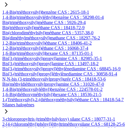
1,4-Bis(triéthoxysilyl)benzène CAS : 2615-18-1
1,4-Bis(triméthoxysilyléthyl)benzène CAS : 58298-01-4
Bis(triméthoxysilyl)méthane CAS : 5926-29-4
Bis(triéthoxysilyl)méthane CAS : 18418-72-9
Bis(chlorodiméthylsilyl)méthane CAS : 5357-38-0
Bis(diméthylméthoxysilyl)mathane CAS : 18297-76-2
1,2-Bis(triméthoxysilyl)éthane CAS : 18406-41-2
1,2-Bis(triéthoxysilyl)éthane CAS : 16068-37-4
1,6-Bis(triméthoxysilyl)hexane CAS : 87135-01-1
Bis[3-(triméthoxysilyl)propyl]amine CAS : 82985-35-1
Bis[3-(triéthoxysilyl)propyl]amine CAS : 13497-18-2
Bis[3-(triméthoxysilyl)propyl]éthylènediamine CAS : 68845-16-9
Bis[3-(triéthoxysilyl)propyl]éthylènediamine CAS : 30858-91-4
N,N-bis (3-triméthoxysilylpropyl)urée CAS : 18418-53-6
Bis(méthyldiéthoxysilylpropyl)amine CAS : 31020-47-0
1,4-Bis(triéthoxysilyléthyl)benzène CAS : 224578-01-2
1,6-Bis(diéthoxyméthylsilyl)hexane CAS : 18536-21-5
1-(Triéthoxysilyl)-2-(diéthoxyméthylsilyl)éthane CAS : 18418-54-7
Silanes halogènes
3-chloropropyltris (triméthylsilyloxy) silane CAS : 18077-31-1
2-[4-(chlorométhyl)phényl]éthyltriméthoxysilane CAS : 68128-25-6