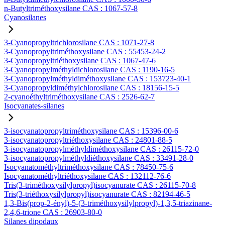
n-Butyltriméthoxysilane CAS : 1067-57-8
Cyanosilanes
3-Cyanopropyltrichlorosilane CAS : 1071-27-8
3-Cyanopropyltriméthoxysilane CAS : 55453-24-2
3-Cyanopropyltriéthoxysilane CAS : 1067-47-6
3-Cyanopropylméthyldichlorosilane CAS : 1190-16-5
3-Cyanopropylméthyldiméthoxysilane CAS : 153723-40-1
3-Cyanopropyldiméthylchlorosilane CAS : 18156-15-5
2-cyanoéthyltriméthoxysilane CAS : 2526-62-7
Isocyanates-silanes
3-isocyanatopropyltriméthoxysilane CAS : 15396-00-6
3-isocyanatopropyltriéthoxysilane CAS : 24801-88-5
3-isocyanatopropylméthyldiméthoxysilane CAS : 26115-72-0
3-isocyanatopropylméthyldiéthoxysilane CAS : 33491-28-0
Isocyanatométhyltriméthoxysilane CAS : 78450-75-6
Isocyanatométhyltriéthoxysilane CAS : 132112-76-6
Tris(3-triméthoxysilylpropyl)isocyanurate CAS : 26115-70-8
Tris(3-triéthoxysilylpropyl)isocyanurate CAS : 82194-46-5
1,3-Bis(prop-2-ényl)-5-(3-triméthoxysilylpropyl)-1,3,5-triazinane-
2,4,6-trione CAS : 26903-80-0
Silanes dipodaux