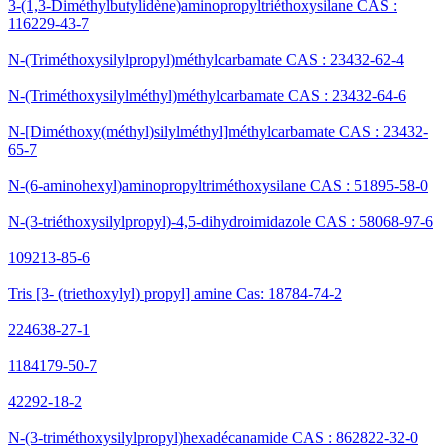
3-(1,3-Diméthylbutylidène)aminopropyltriéthoxysilane CAS :
116229-43-7
N-(Triméthoxysilylpropyl)méthylcarbamate CAS : 23432-62-4
N-(Triméthoxysilylméthyl)méthylcarbamate CAS : 23432-64-6
N-[Diméthoxy(méthyl)silylméthyl]méthylcarbamate CAS : 23432-
65-7
N-(6-aminohexyl)aminopropyltriméthoxysilane CAS : 51895-58-0
N-(3-triéthoxysilylpropyl)-4,5-dihydroimidazole CAS : 58068-97-6
109213-85-6
Tris [3- (triethoxylyl) propyl] amine Cas: 18784-74-2
224638-27-1
1184179-50-7
42292-18-2
N-(3-triméthoxysilylpropyl)hexadécanamide CAS : 862822-32-0