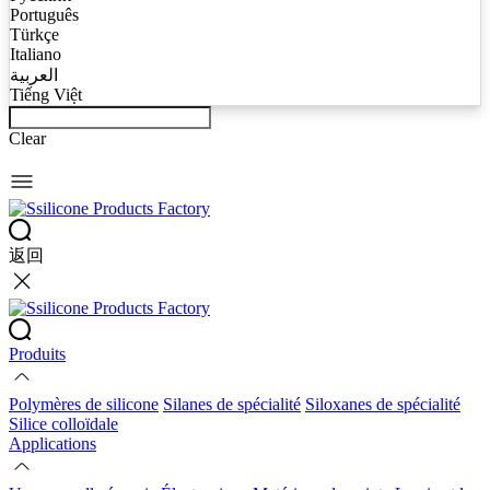
Português
Türkçe
Italiano
العربية
Tiếng Việt
Clear
返回
Produits
Polymères de silicone
Silanes de spécialité
Siloxanes de spécialité
Silice colloïdale
Applications