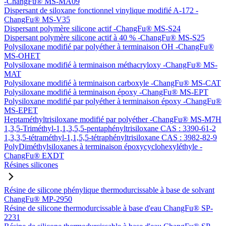
-ChangFu® MS-MA09
Dispersant de siloxane fonctionnel vinylique modifié A-172 -
ChangFu® MS-V35
Dispersant polymère silicone actif -ChangFu® MS-S24
Dispersant polymère silicone actif à 40 % -ChangFu® MS-S25
Polysiloxane modifié par polyéther à terminaison OH -ChangFu®
MS-OHET
Polysiloxane modifié à terminaison méthacryloxy -ChangFu® MS-
MAT
Polysiloxane modifié à terminaison carboxyle -ChangFu® MS-CAT
Polysiloxane modifié à terminaison époxy -ChangFu® MS-EPT
Polysiloxane modifié par polyéther à terminaison époxy -ChangFu®
MS-EPET
Heptaméthyltrisiloxane modifié par polyéther -ChangFu® MS-M7H
1,3,5-Triméthyl-1,1,3,5,5-pentaphényltrisiloxane CAS : 3390-61-2
1,3,3,5-tétraméthyl-1,1,5,5-tétraphényltrisiloxane CAS : 3982-82-9
PolyDiméthylsiloxanes à terminaison époxycyclohexyléthyle -
ChangFu® EXDT
Résines silicones
Résine de silicone phénylique thermodurcissable à base de solvant
ChangFu® MP-2950
Résine de silicone thermodurcissable à base d'eau ChangFu® SP-
2231