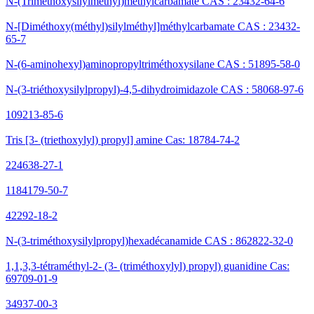
N-(Triméthoxysilylméthyl)méthylcarbamate CAS : 23432-64-6
N-[Diméthoxy(méthyl)silylméthyl]méthylcarbamate CAS : 23432-
65-7
N-(6-aminohexyl)aminopropyltriméthoxysilane CAS : 51895-58-0
N-(3-triéthoxysilylpropyl)-4,5-dihydroimidazole CAS : 58068-97-6
109213-85-6
Tris [3- (triethoxylyl) propyl] amine Cas: 18784-74-2
224638-27-1
1184179-50-7
42292-18-2
N-(3-triméthoxysilylpropyl)hexadécanamide CAS : 862822-32-0
1,1,3,3-tétraméthyl-2- (3- (triméthoxylyl) propyl) guanidine Cas:
69709-01-9
34937-00-3