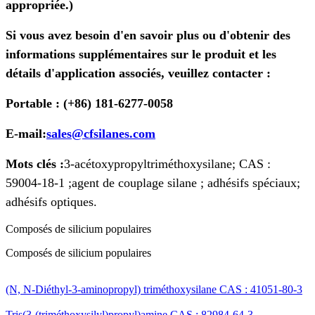
appropriée.)
Si vous avez besoin d'en savoir plus ou d'obtenir des
informations supplémentaires sur le produit et les
détails d'application associés, veuillez contacter :
Portable : (+86) 181-6277-0058
E-mail:
sales@cfsilanes.com
Mots clés :
3-acétoxypropyltriméthoxysilane; CAS :
59004-18-1 ;
agent de couplage silane ; adhésifs spéciaux;
adhésifs optiques.
Composés de silicium populaires
Composés de silicium populaires
(N, N-Diéthyl-3-aminopropyl) triméthoxysilane CAS : 41051-80-3
Tris(3-(triméthoxysilyl)propyl)amine CAS : 82984-64-3