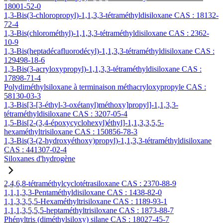
18001-52-0
1,3-Bis(3-chloropropyl)-1,1,3,3-tétraméthyldisiloxane CAS : 18132-
72-4
1,3-Bis(chlorométhyl)-1,1,3,3-tétraméthyldisiloxane CAS : 2362-
10-9
1,3-Bis(heptadécafluorodécyl)-1,1,3,3-tétraméthyldisiloxane CAS :
129498-18-6
1,3-Bis(3-acryloxypropyl)-1,1,3,3-tétraméthyldisiloxane CAS :
17898-71-4
Polydiméthylsiloxane à terminaison méthacryloxypropyle CAS :
58130-03-3
1,3-Bis[3-[3-éthyl-3-oxétanyl)méthoxy]propyl]-1,1,3,3-
tétraméthyldisiloxane CAS : 3207-05-4
1,5-Bis[2-(3,4-époxycyclohexyl)éthyl]-1,1,3,3,5,5-
hexaméthyltrisiloxane CAS : 150856-78-3
1,3-Bis(3-(2-hydroxyéthoxy)propyl)-1,1,3,3-tétraméthyldisiloxane
CAS : 441307-02-4
Siloxanes d'hydrogène
2,4,6,8-tétraméthylcyclotétrasiloxane CAS : 2370-88-9
1,1,1,3,3-Pentaméthyldisiloxane CAS : 1438-82-0
1,1,3,3,5,5-Hexaméthyltrisiloxane CAS : 1189-93-1
1,1,1,3,5,5,5-heptaméthyltrisiloxane CAS : 1873-88-7
Phényltris (diméthylsiloxy) silane CAS : 18027-45-7