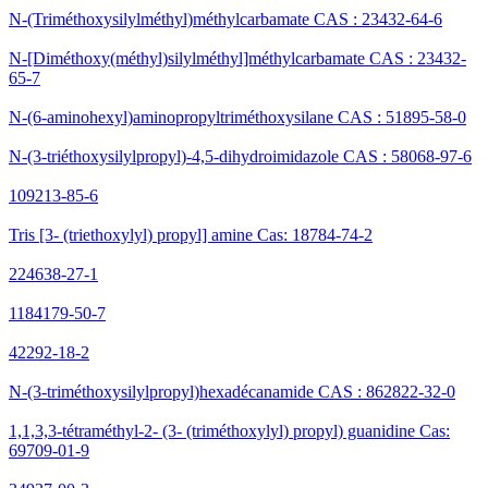
N-(Triméthoxysilylméthyl)méthylcarbamate CAS : 23432-64-6
N-[Diméthoxy(méthyl)silylméthyl]méthylcarbamate CAS : 23432-
65-7
N-(6-aminohexyl)aminopropyltriméthoxysilane CAS : 51895-58-0
N-(3-triéthoxysilylpropyl)-4,5-dihydroimidazole CAS : 58068-97-6
109213-85-6
Tris [3- (triethoxylyl) propyl] amine Cas: 18784-74-2
224638-27-1
1184179-50-7
42292-18-2
N-(3-triméthoxysilylpropyl)hexadécanamide CAS : 862822-32-0
1,1,3,3-tétraméthyl-2- (3- (triméthoxylyl) propyl) guanidine Cas:
69709-01-9