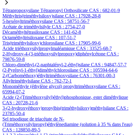
Tétrapropoxysilane Tétrapropyl Orthosilicate CAS : 682-01-9
Méthyltris(triméthylsiloxy)silane CAS : 17928-28-8
5-hexényltriméthoxysilane CAS : 58751-56-7
Acétate de triméthylsilyle CAS : 2754-27-0
Décaméthyltétrasiloxane CAS : 141-62-8
Octaméthyltrisiloxane CAS : 107-51-7
Tris(triméthylsiloxy)chlorosilane CAS : 17905-99-6
Acide triéthoxysilylpropylmaléamique CAS : 33525-68-7
2-Hydroxy-4-(3-triéthoxysilylpropoxy)diphénylcétone CAS :
79876-59-8
Chloro-diméthyl-(2-naphtalényl-2-éthyl)silane CAS : 94847-57-7
(2-Pyrényl-1-éthyl)diméthylchlorosilane CAS : 105594-64-6
2-(Carbométhoxy)éthyltriméthoxysilane CAS : 76301-00-3
Allyltriméthylsilane CAS : 762-72-1
Monométhyle (éthylène glycol) propyltriméthoxysilane CAS :
65994-07-2
Acide (2-(Triméthoxysilyl)éthyl)phosphonique, ester diméthylique
CAS : 20728-21-6
3-(2-hydroxyéthoxy)propylbis(triméthylsiloxy)méthylsilane CAS :
23785-50-4
Sel trisodique de triacétate de N-
(Triméthoxysilylpropyl)éthylènediamine (solution à 35 % dans l'eau)
CAS : 128850-89-5