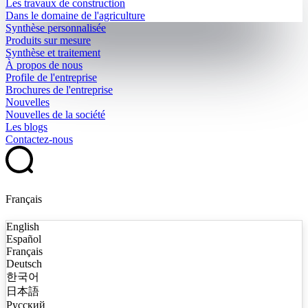
Les travaux de construction
Dans le domaine de l'agriculture
Synthèse personnalisée
Produits sur mesure
Synthèse et traitement
À propos de nous
Profile de l'entreprise
Brochures de l'entreprise
Nouvelles
Nouvelles de la société
Les blogs
Contactez-nous
Français
English
Español
Français
Deutsch
한국어
日本語
Русский