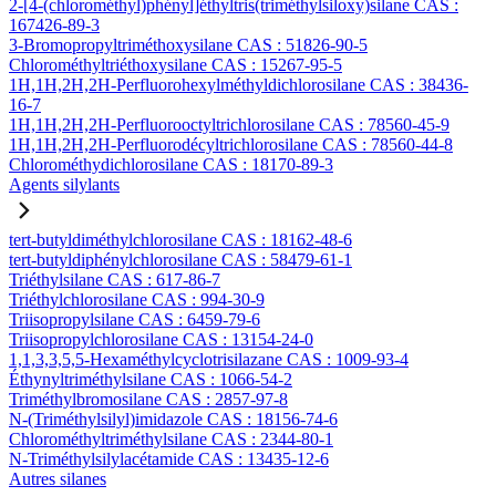
2-[4-(chlorométhyl)phényl]éthyltris(triméthylsiloxy)silane CAS :
167426-89-3
3-Bromopropyltriméthoxysilane CAS : 51826-90-5
Chlorométhyltriéthoxysilane CAS : 15267-95-5
1H,1H,2H,2H-Perfluorohexylméthyldichlorosilane CAS : 38436-
16-7
1H,1H,2H,2H-Perfluorooctyltrichlorosilane CAS : 78560-45-9
1H,1H,2H,2H-Perfluorodécyltrichlorosilane CAS : 78560-44-8
Chlorométhydichlorosilane CAS : 18170-89-3
Agents silylants
tert-butyldiméthylchlorosilane CAS : 18162-48-6
tert-butyldiphénylchlorosilane CAS : 58479-61-1
Triéthylsilane CAS : 617-86-7
Triéthylchlorosilane CAS : 994-30-9
Triisopropylsilane CAS : 6459-79-6
Triisopropylchlorosilane CAS : 13154-24-0
1,1,3,3,5,5-Hexaméthylcyclotrisilazane CAS : 1009-93-4
Éthynyltriméthylsilane CAS : 1066-54-2
Triméthylbromosilane CAS : 2857-97-8
N-(Triméthylsilyl)imidazole CAS : 18156-74-6
Chlorométhyltriméthylsilane CAS : 2344-80-1
N-Triméthylsilylacétamide CAS : 13435-12-6
Autres silanes