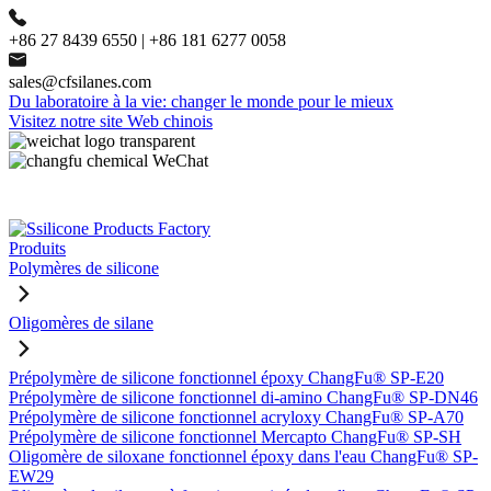
+86 27 8439 6550 | +86 181 6277 0058
sales@cfsilanes.com
Du laboratoire à la vie: changer le monde pour le mieux
Visitez notre site Web chinois
Produits
Polymères de silicone
Oligomères de silane
Prépolymère de silicone fonctionnel époxy ChangFu® SP-E20
Prépolymère de silicone fonctionnel di-amino ChangFu® SP-DN46
Prépolymère de silicone fonctionnel acryloxy ChangFu® SP-A70
Prépolymère de silicone fonctionnel Mercapto ChangFu® SP-SH
Oligomère de siloxane fonctionnel époxy dans l'eau ChangFu® SP-
EW29