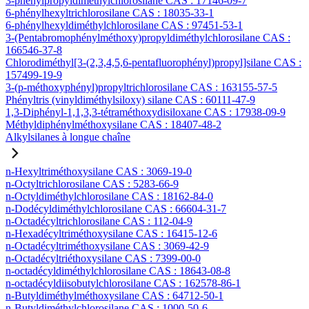
3-phénylpropyldiméthylchlorosilane CAS : 17146-09-7
6-phénylhexyltrichlorosilane CAS : 18035-33-1
6-phénylhexyldiméthylchlorosilane CAS : 97451-53-1
3-(Pentabromophénylméthoxy)propyldiméthylchlorosilane CAS :
166546-37-8
Chlorodiméthyl[3-(2,3,4,5,6-pentafluorophényl)propyl]silane CAS :
157499-19-9
3-(p-méthoxyphényl)propyltrichlorosilane CAS : 163155-57-5
Phényltris (vinyldiméthylsiloxy) silane CAS : 60111-47-9
1,3-Diphényl-1,1,3,3-tétraméthoxydisiloxane CAS : 17938-09-9
Méthyldiphénylméthoxysilane CAS : 18407-48-2
Alkylsilanes à longue chaîne
n-Hexyltriméthoxysilane CAS : 3069-19-0
n-Octyltrichlorosilane CAS : 5283-66-9
n-Octyldiméthylchlorosilane CAS : 18162-84-0
n-Dodécyldiméthylchlorosilane CAS : 66604-31-7
n-Octadécyltrichlorosilane CAS : 112-04-9
n-Hexadécyltriméthoxysilane CAS : 16415-12-6
n-Octadécyltriméthoxysilane CAS : 3069-42-9
n-Octadécyltriéthoxysilane CAS : 7399-00-0
n-octadécyldiméthylchlorosilane CAS : 18643-08-8
n-octadécyldiisobutylchlorosilane CAS : 162578-86-1
n-Butyldiméthylméthoxysilane CAS : 64712-50-1
n-Butyldiméthylchlorosilane CAS : 1000-50-6