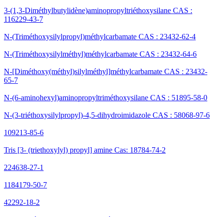
3-(1,3-Diméthylbutylidène)aminopropyltriéthoxysilane CAS :
116229-43-7
N-(Triméthoxysilylpropyl)méthylcarbamate CAS : 23432-62-4
N-(Triméthoxysilylméthyl)méthylcarbamate CAS : 23432-64-6
N-[Diméthoxy(méthyl)silylméthyl]méthylcarbamate CAS : 23432-
65-7
N-(6-aminohexyl)aminopropyltriméthoxysilane CAS : 51895-58-0
N-(3-triéthoxysilylpropyl)-4,5-dihydroimidazole CAS : 58068-97-6
109213-85-6
Tris [3- (triethoxylyl) propyl] amine Cas: 18784-74-2
224638-27-1
1184179-50-7
42292-18-2