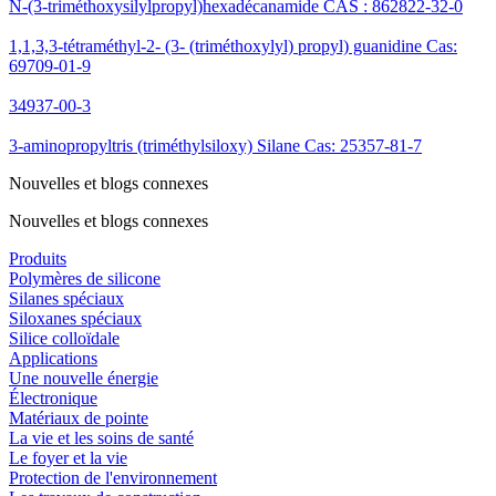
N-(3-triméthoxysilylpropyl)hexadécanamide CAS : 862822-32-0
1,1,3,3-tétraméthyl-2- (3- (triméthoxylyl) propyl) guanidine Cas:
69709-01-9
34937-00-3
3-aminopropyltris (triméthylsiloxy) Silane Cas: 25357-81-7
Nouvelles et blogs connexes
Nouvelles et blogs connexes
Produits
Polymères de silicone
Silanes spéciaux
Siloxanes spéciaux
Silice colloïdale
Applications
Une nouvelle énergie
Électronique
Matériaux de pointe
La vie et les soins de santé
Le foyer et la vie
Protection de l'environnement