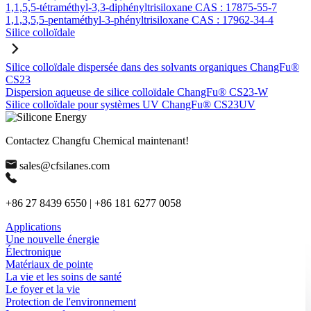
1,1,5,5-tétraméthyl-3,3-diphényltrisiloxane CAS : 17875-55-7
1,1,3,5,5-pentaméthyl-3-phényltrisiloxane CAS : 17962-34-4
Silice colloïdale
Silice colloïdale dispersée dans des solvants organiques ChangFu®
CS23
Dispersion aqueuse de silice colloïdale ChangFu® CS23-W
Silice colloïdale pour systèmes UV ChangFu® CS23UV
Contactez Changfu Chemical maintenant!
sales@cfsilanes.com
+86 27 8439 6550 | +86 181 6277 0058
Applications
Une nouvelle énergie
Électronique
Matériaux de pointe
La vie et les soins de santé
Le foyer et la vie
Protection de l'environnement