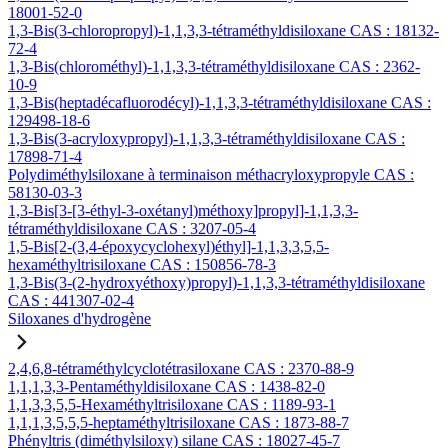
18001-52-0
1,3-Bis(3-chloropropyl)-1,1,3,3-tétraméthyldisiloxane CAS : 18132-
72-4
1,3-Bis(chlorométhyl)-1,1,3,3-tétraméthyldisiloxane CAS : 2362-
10-9
1,3-Bis(heptadécafluorodécyl)-1,1,3,3-tétraméthyldisiloxane CAS :
129498-18-6
1,3-Bis(3-acryloxypropyl)-1,1,3,3-tétraméthyldisiloxane CAS :
17898-71-4
Polydiméthylsiloxane à terminaison méthacryloxypropyle CAS :
58130-03-3
1,3-Bis[3-[3-éthyl-3-oxétanyl)méthoxy]propyl]-1,1,3,3-
tétraméthyldisiloxane CAS : 3207-05-4
1,5-Bis[2-(3,4-époxycyclohexyl)éthyl]-1,1,3,3,5,5-
hexaméthyltrisiloxane CAS : 150856-78-3
1,3-Bis(3-(2-hydroxyéthoxy)propyl)-1,1,3,3-tétraméthyldisiloxane
CAS : 441307-02-4
Siloxanes d'hydrogène
2,4,6,8-tétraméthylcyclotétrasiloxane CAS : 2370-88-9
1,1,1,3,3-Pentaméthyldisiloxane CAS : 1438-82-0
1,1,3,3,5,5-Hexaméthyltrisiloxane CAS : 1189-93-1
1,1,1,3,5,5,5-heptaméthyltrisiloxane CAS : 1873-88-7
Phényltris (diméthylsiloxy) silane CAS : 18027-45-7