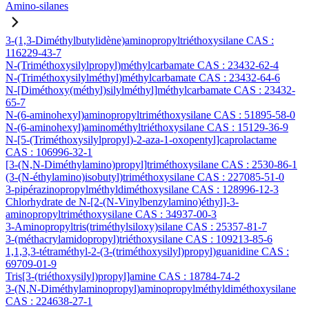
Amino-silanes
3-(1,3-Diméthylbutylidène)aminopropyltriéthoxysilane CAS :
116229-43-7
N-(Triméthoxysilylpropyl)méthylcarbamate CAS : 23432-62-4
N-(Triméthoxysilylméthyl)méthylcarbamate CAS : 23432-64-6
N-[Diméthoxy(méthyl)silylméthyl]méthylcarbamate CAS : 23432-
65-7
N-(6-aminohexyl)aminopropyltriméthoxysilane CAS : 51895-58-0
N-(6-aminohexyl)aminométhyltriéthoxysilane CAS : 15129-36-9
N-[5-(Triméthoxysilylpropyl)-2-aza-1-oxopentyl]caprolactame
CAS : 106996-32-1
[3-(N,N-Diméthylamino)propyl]triméthoxysilane CAS : 2530-86-1
(3-(N-éthylamino)isobutyl)triméthoxysilane CAS : 227085-51-0
3-pipérazinopropylméthyldiméthoxysilane CAS : 128996-12-3
Chlorhydrate de N-[2-(N-Vinylbenzylamino)éthyl]-3-
aminopropyltriméthoxysilane CAS : 34937-00-3
3-Aminopropyltris(triméthylsiloxy)silane CAS : 25357-81-7
3-(méthacrylamidopropyl)triéthoxysilane CAS : 109213-85-6
1,1,3,3-tétraméthyl-2-(3-(triméthoxysilyl)propyl)guanidine CAS :
69709-01-9
Tris[3-(triéthoxysilyl)propyl]amine CAS : 18784-74-2
3-(N,N-Diméthylaminopropyl)aminopropylméthyldiméthoxysilane
CAS : 224638-27-1