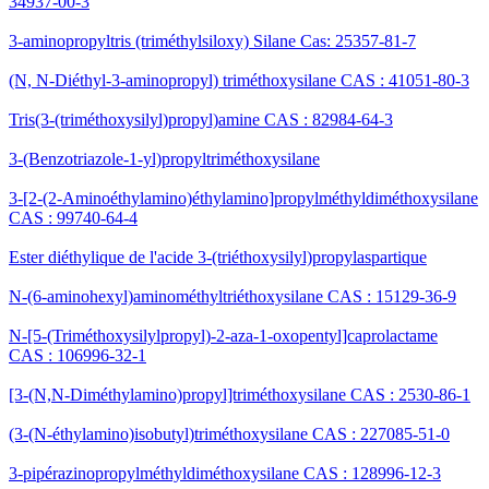
34937-00-3
3-aminopropyltris (triméthylsiloxy) Silane Cas: 25357-81-7
(N, N-Diéthyl-3-aminopropyl) triméthoxysilane CAS : 41051-80-3
Tris(3-(triméthoxysilyl)propyl)amine CAS : 82984-64-3
3-(Benzotriazole-1-yl)propyltriméthoxysilane
3-[2-(2-Aminoéthylamino)éthylamino]propylméthyldiméthoxysilane
CAS : 99740-64-4
Ester diéthylique de l'acide 3-(triéthoxysilyl)propylaspartique
N-(6-aminohexyl)aminométhyltriéthoxysilane CAS : 15129-36-9
N-[5-(Triméthoxysilylpropyl)-2-aza-1-oxopentyl]caprolactame
CAS : 106996-32-1
[3-(N,N-Diméthylamino)propyl]triméthoxysilane CAS : 2530-86-1
(3-(N-éthylamino)isobutyl)triméthoxysilane CAS : 227085-51-0
3-pipérazinopropylméthyldiméthoxysilane CAS : 128996-12-3