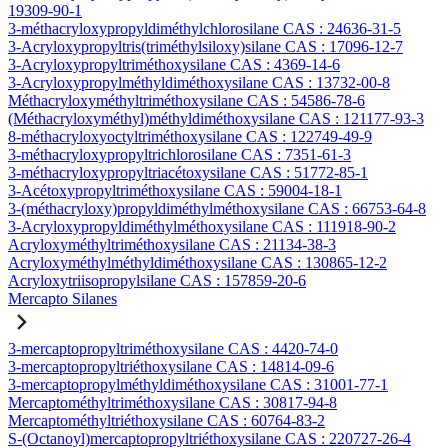
19309-90-1
3-méthacryloxypropyldiméthylchlorosilane CAS : 24636-31-5
3-Acryloxypropyltris(triméthylsiloxy)silane CAS : 17096-12-7
3-Acryloxypropyltriméthoxysilane CAS : 4369-14-6
3-Acryloxypropylméthyldiméthoxysilane CAS : 13732-00-8
Méthacryloxyméthyltriméthoxysilane CAS : 54586-78-6
(Méthacryloxyméthyl)méthyldiméthoxysilane CAS : 121177-93-3
8-méthacryloxyoctyltriméthoxysilane CAS : 122749-49-9
3-méthacryloxypropyltrichlorosilane CAS : 7351-61-3
3-méthacryloxypropyltriacétoxysilane CAS : 51772-85-1
3-Acétoxypropyltriméthoxysilane CAS : 59004-18-1
3-(méthacryloxy)propyldiméthylméthoxysilane CAS : 66753-64-8
3-Acryloxypropyldiméthylméthoxysilane CAS : 111918-90-2
Acryloxyméthyltriméthoxysilane CAS : 21134-38-3
Acryloxyméthylméthyldiméthoxysilane CAS : 130865-12-2
Acryloxytriisopropylsilane CAS : 157859-20-6
Mercapto Silanes
3-mercaptopropyltriméthoxysilane CAS : 4420-74-0
3-mercaptopropyltriéthoxysilane CAS : 14814-09-6
3-mercaptopropylméthyldiméthoxysilane CAS : 31001-77-1
Mercaptométhyltriméthoxysilane CAS : 30817-94-8
Mercaptométhyltriéthoxysilane CAS : 60764-83-2
S-(Octanoyl)mercaptopropyltriéthoxysilane CAS : 220727-26-4