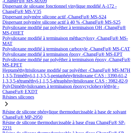
-ChangFu® MS-MA09
Dispersant de siloxane fonctionnel vinylique modifié A-172 -
ChangFu® MS-V35
Dispersant polymère silicone actif -ChangFu® MS-S24
Dispersant polymère silicone actif à 40 % -ChangFu® MS-S25
Polysiloxane modifié par polyéther à terminaison OH -ChangFu®
MS-OHET
Polysiloxane modifié à terminaison méthacryloxy -ChangFu® MS-
MAT
Polysiloxane modifié à terminaison carboxyle -ChangFu® MS-CAT
Polysiloxane modifié à terminaison époxy -ChangFu® MS-EPT
Polysiloxane modifié par polyéther à terminaison époxy -ChangFu®
MS-EPET
Heptaméthyltrisiloxane modifié par polyéther -ChangFu® MS-M7H
1,3,5-Triméthyl-1,1,3,5,5-pentaphényltrisiloxane CAS : 3390-61-2
1,3,3,5-tétraméthyl-1,1,5,5-tétraphényltrisiloxane CAS : 3982-82-9
PolyDiméthylsiloxanes à terminaison époxycyclohexyléthyle -
ChangFu® EXDT
Résines silicones
Résine de silicone phénylique thermodurcissable à base de solvant
ChangFu® MP-2950
Résine de silicone thermodurcissable à base d'eau ChangFu® SP-
2231