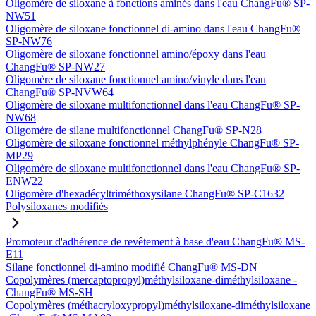
Oligomère de siloxane à fonctions aminés dans l'eau ChangFu® SP-
NW51
Oligomère de siloxane fonctionnel di-amino dans l'eau ChangFu®
SP-NW76
Oligomère de siloxane fonctionnel amino/époxy dans l'eau
ChangFu® SP-NW27
Oligomère de siloxane fonctionnel amino/vinyle dans l'eau
ChangFu® SP-NVW64
Oligomère de siloxane multifonctionnel dans l'eau ChangFu® SP-
NW68
Oligomère de silane multifonctionnel ChangFu® SP-N28
Oligomère de siloxane fonctionnel méthylphényle ChangFu® SP-
MP29
Oligomère de siloxane multifonctionnel dans l'eau ChangFu® SP-
ENW22
Oligomère d'hexadécyltriméthoxysilane ChangFu® SP-C1632
Polysiloxanes modifiés
Promoteur d'adhérence de revêtement à base d'eau ChangFu® MS-
E11
Silane fonctionnel di-amino modifié ChangFu® MS-DN
Copolymères (mercaptopropyl)méthylsiloxane-diméthylsiloxane -
ChangFu® MS-SH
Copolymères (méthacryloxypropyl)méthylsiloxane-diméthylsiloxane