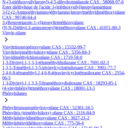
N-(3-triéthoxysilylpropyl)-4,5-dihydroimidazole CAS : 58068-97-6
Ester diéthylique de l'acide 3-(triéthoxysilyl)propylaspartique
3-[2-(2-Aminoéthylamino)éthylamino]propylméthyldiméthoxysilane
CAS : 99740-64-4
3-(Benzotriazole-1-yl)propyltriméthoxysilane
(N,N-Diéthyl-3-aminopropyl)triméthoxysilane CAS : 41051-80-3
Vinyle-silane
Vinyltriisopropénoxysilane CAS : 15332-99-7
Vinyltris(triméthylsiloxy)silane CAS : 5356-84-3
Vinyldiméthylchlorosilane CAS : 1719-58-0
1,3-Divinyl-1,1,3,3-tétraméthyldisilazane CAS : 7691-02-3
1,3,5-Triméthyl-1,3,5-trivinylcyclotrisiloxane CAS : 3901-77-7
2,4,6,8-tétraméthyl-2,4,6,8-tétravinylcyclotétrasiloxane CAS : 2554-
06-5
1,3-Divinyl-1,1,3,3-Tétraméthoxydisiloxane CAS : 18293-85-1
(4-vinylphényl)triméthoxysilane CAS : 18001-13-3
Phénylsilanes
Phényltrisisopropényloxysilane CAS : 52301-18-5
Phényltris (triméthylsiloxy) silane CAS : 2116-84-9
Méthylphényldiméthoxysilane CAS : 3027-21-2
Méthylphényldiéthoxysilane CAS : 775-56-4