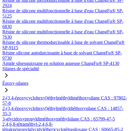
Résine de silicone thermodurcissable à base d'eau ChangFu® SP-
2924
Résine de silicone multifonctionnelle à base d'eau ChangFu® SP-
5125
Résine de silicone multifonctionnelle à base d'eau ChangFu® SP-
6830
Résine de silicone multifonctionnelle à base d'eau ChangFu® SP-
7630
Résine de silicone thermodurcissable à base de solvant ChangFu®
SP-9115
Résine silicone autodurcissante à base de solvant ChangFu® SP-
9730
Amide silsesquioxane en solution aqueuse ChangFu® SP-4130
Silanes de spécialité
Époxy-silanes
2-(3,4-époxycyclohexyl)éthylméthyldiméthoxysilane CAS : 97802-
57-8
2-(3,4-époxycyclohexyl)éthylméthyldiéthoxysilane CAS : 14857-
35-3
3-glycidoxypropyldiméthoxyméthylsilane CAS : 65799-47-5
2,4,6,8-tétraméthyl-2,4,6,8-
tétrakis(propylglycidyléther)cyclotétrasiloxane CAS : 60665-85-2