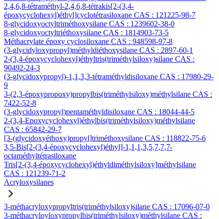
2,4,6,8-tétraméthyl-2,4,6,8-tétrakis[2-(3,4-
époxycyclohexyl)éthyl]cyclotétrasiloxane CAS : 121225-98-7
8-glycidoxyoctyltriméthoxysilane CAS : 1239602-38-0
8-glycidoxyoctyltriéthoxysilane CAS : 1814903-73-5
Méthacrylate époxy cyclosiloxane CAS : 948598-97-8
(3-glycidyloxypropyl)méthyldiéthoxysilane CAS : 2897-60-1
2-(3,4-époxycyclohexyl)éthyltris(triméthylsiloxy)silane CAS :
90492-24-3
(3-glycidoxypropyl)-1,1,3,3-tétraméthyldisiloxane CAS : 17980-29-
9
3-(2,3-époxypropoxy)propylbis(triméthylsiloxy)méthylsilane CAS :
7422-52-8
(3-glycidoxypropyl)pentaméthyldisiloxane CAS : 18044-44-5
2-(3,4-Epoxycyclohexyl)éthylbis(triméthylsiloxy)méthylsilane
CAS : 65842-29-7
[3-(glycidoxyéthoxy)propyl]triméthoxysilane CAS : 118822-75-6
3,5-Bis[2-(3,4-époxycyclohexyl)éthyl]-1,1,1,3,5,7,7,7-
octaméthyltétrasiloxane
Tris[2-(3,4-époxycyclohexyl)éthyldiméthylsiloxy]méthylsilane
CAS : 121239-71-2
Acryloxysilanes
3-méthacryloxypropyltris(triméthylsiloxy)silane CAS : 17096-07-0
3-méthacryloyloxypropylbis(triméthylsiloxy)méthylsilane CAS :