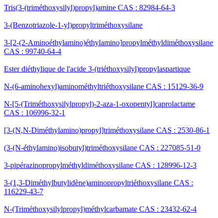
Tris(3-(triméthoxysilyl)propyl)amine CAS : 82984-64-3
3-(Benzotriazole-1-yl)propyltriméthoxysilane
3-[2-(2-Aminoéthylamino)éthylamino]propylméthyldiméthoxysilane
CAS : 99740-64-4
Ester diéthylique de l'acide 3-(triéthoxysilyl)propylaspartique
N-(6-aminohexyl)aminométhyltriéthoxysilane CAS : 15129-36-9
N-[5-(Triméthoxysilylpropyl)-2-aza-1-oxopentyl]caprolactame
CAS : 106996-32-1
[3-(N,N-Diméthylamino)propyl]triméthoxysilane CAS : 2530-86-1
(3-(N-éthylamino)isobutyl)triméthoxysilane CAS : 227085-51-0
3-pipérazinopropylméthyldiméthoxysilane CAS : 128996-12-3
3-(1,3-Diméthylbutylidène)aminopropyltriéthoxysilane CAS :
116229-43-7
N-(Triméthoxysilylpropyl)méthylcarbamate CAS : 23432-62-4