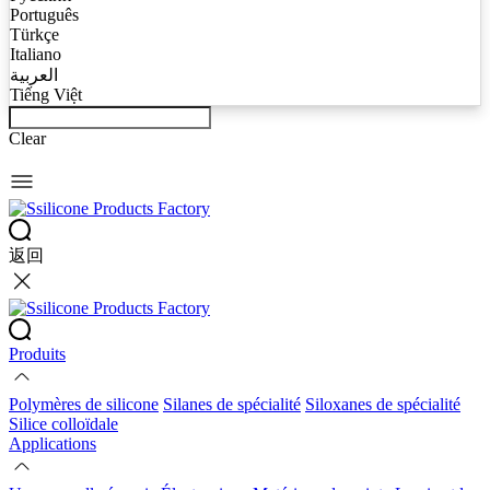
Português
Türkçe
Italiano
العربية
Tiếng Việt
Clear
返回
Produits
Polymères de silicone
Silanes de spécialité
Siloxanes de spécialité
Silice colloïdale
Applications