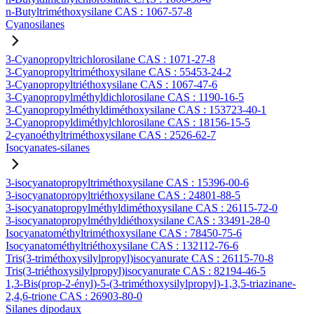
n-Butyltriméthoxysilane CAS : 1067-57-8
Cyanosilanes
3-Cyanopropyltrichlorosilane CAS : 1071-27-8
3-Cyanopropyltriméthoxysilane CAS : 55453-24-2
3-Cyanopropyltriéthoxysilane CAS : 1067-47-6
3-Cyanopropylméthyldichlorosilane CAS : 1190-16-5
3-Cyanopropylméthyldiméthoxysilane CAS : 153723-40-1
3-Cyanopropyldiméthylchlorosilane CAS : 18156-15-5
2-cyanoéthyltriméthoxysilane CAS : 2526-62-7
Isocyanates-silanes
3-isocyanatopropyltriméthoxysilane CAS : 15396-00-6
3-isocyanatopropyltriéthoxysilane CAS : 24801-88-5
3-isocyanatopropylméthyldiméthoxysilane CAS : 26115-72-0
3-isocyanatopropylméthyldiéthoxysilane CAS : 33491-28-0
Isocyanatométhyltriméthoxysilane CAS : 78450-75-6
Isocyanatométhyltriéthoxysilane CAS : 132112-76-6
Tris(3-triméthoxysilylpropyl)isocyanurate CAS : 26115-70-8
Tris(3-triéthoxysilylpropyl)isocyanurate CAS : 82194-46-5
1,3-Bis(prop-2-ényl)-5-(3-triméthoxysilylpropyl)-1,3,5-triazinane-
2,4,6-trione CAS : 26903-80-0
Silanes dipodaux