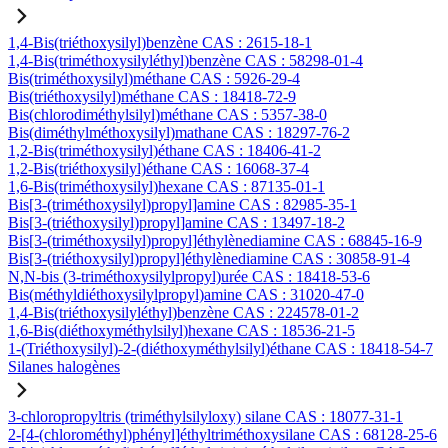
1,4-Bis(triéthoxysilyl)benzène CAS : 2615-18-1
1,4-Bis(triméthoxysilyléthyl)benzène CAS : 58298-01-4
Bis(triméthoxysilyl)méthane CAS : 5926-29-4
Bis(triéthoxysilyl)méthane CAS : 18418-72-9
Bis(chlorodiméthylsilyl)méthane CAS : 5357-38-0
Bis(diméthylméthoxysilyl)mathane CAS : 18297-76-2
1,2-Bis(triméthoxysilyl)éthane CAS : 18406-41-2
1,2-Bis(triéthoxysilyl)éthane CAS : 16068-37-4
1,6-Bis(triméthoxysilyl)hexane CAS : 87135-01-1
Bis[3-(triméthoxysilyl)propyl]amine CAS : 82985-35-1
Bis[3-(triéthoxysilyl)propyl]amine CAS : 13497-18-2
Bis[3-(triméthoxysilyl)propyl]éthylènediamine CAS : 68845-16-9
Bis[3-(triéthoxysilyl)propyl]éthylènediamine CAS : 30858-91-4
N,N-bis (3-triméthoxysilylpropyl)urée CAS : 18418-53-6
Bis(méthyldiéthoxysilylpropyl)amine CAS : 31020-47-0
1,4-Bis(triéthoxysilyléthyl)benzène CAS : 224578-01-2
1,6-Bis(diéthoxyméthylsilyl)hexane CAS : 18536-21-5
1-(Triéthoxysilyl)-2-(diéthoxyméthylsilyl)éthane CAS : 18418-54-7
Silanes halogènes
3-chloropropyltris (triméthylsilyloxy) silane CAS : 18077-31-1
2-[4-(chlorométhyl)phényl]éthyltriméthoxysilane CAS : 68128-25-6