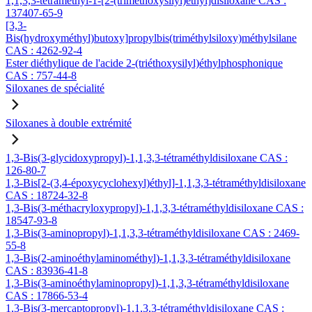
1,1,3,3-tétraméthyl-1-[2-(triméthoxysilyl)éthyl]disiloxane CAS :
137407-65-9
[3,3-
Bis(hydroxyméthyl)butoxy]propylbis(triméthylsiloxy)méthylsilane
CAS : 4262-92-4
Ester diéthylique de l'acide 2-(triéthoxysilyl)éthylphosphonique
CAS : 757-44-8
Siloxanes de spécialité
Siloxanes à double extrémité
1,3-Bis(3-glycidoxypropyl)-1,1,3,3-tétraméthyldisiloxane CAS :
126-80-7
1,3-Bis[2-(3,4-époxycyclohexyl)éthyl]-1,1,3,3-tétraméthyldisiloxane
CAS : 18724-32-8
1,3-Bis(3-méthacryloxypropyl)-1,1,3,3-tétraméthyldisiloxane CAS :
18547-93-8
1,3-Bis(3-aminopropyl)-1,1,3,3-tétraméthyldisiloxane CAS : 2469-
55-8
1,3-Bis(2-aminoéthylaminométhyl)-1,1,3,3-tétraméthyldisiloxane
CAS : 83936-41-8
1,3-Bis(3-aminoéthylaminopropyl)-1,1,3,3-tétraméthyldisiloxane
CAS : 17866-53-4
1,3-Bis(3-mercaptopropyl)-1,1,3,3-tétraméthyldisiloxane CAS :