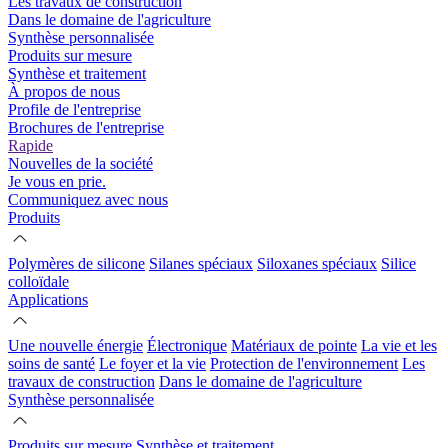
Les travaux de construction
Dans le domaine de l'agriculture
Synthèse personnalisée
Produits sur mesure
Synthèse et traitement
À propos de nous
Profile de l'entreprise
Brochures de l'entreprise
Rapide
Nouvelles de la société
Je vous en prie.
Communiquez avec nous
Produits
Polymères de silicone
Silanes spéciaux
Siloxanes spéciaux
Silice
colloïdale
Applications
Une nouvelle énergie
Électronique
Matériaux de pointe
La vie et les
soins de santé
Le foyer et la vie
Protection de l'environnement
Les
travaux de construction
Dans le domaine de l'agriculture
Synthèse personnalisée
Produits sur mesure
Synthèse et traitement