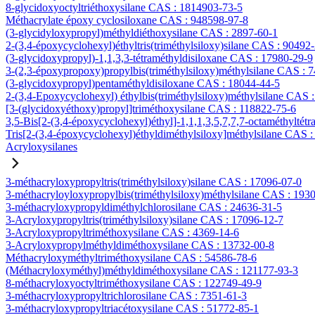
8-glycidoxyoctyltriéthoxysilane CAS : 1814903-73-5
Méthacrylate époxy cyclosiloxane CAS : 948598-97-8
(3-glycidyloxypropyl)méthyldiéthoxysilane CAS : 2897-60-1
2-(3,4-époxycyclohexyl)éthyltris(triméthylsiloxy)silane CAS : 90492
(3-glycidoxypropyl)-1,1,3,3-tétraméthyldisiloxane CAS : 17980-29-9
3-(2,3-époxypropoxy)propylbis(triméthylsiloxy)méthylsilane CAS : 
(3-glycidoxypropyl)pentaméthyldisiloxane CAS : 18044-44-5
2-(3,4-Epoxycyclohexyl) éthylbis(triméthylsiloxy)méthylsilane CAS 
[3-(glycidoxyéthoxy)propyl]triméthoxysilane CAS : 118822-75-6
3,5-Bis[2-(3,4-époxycyclohexyl)éthyl]-1,1,1,3,5,7,7,7-octaméthyltétr
Tris[2-(3,4-époxycyclohexyl)éthyldiméthylsiloxy]méthylsilane CAS 
Acryloxysilanes
3-méthacryloxypropyltris(triméthylsiloxy)silane CAS : 17096-07-0
3-méthacryloyloxypropylbis(triméthylsiloxy)méthylsilane CAS : 193
3-méthacryloxypropyldiméthylchlorosilane CAS : 24636-31-5
3-Acryloxypropyltris(triméthylsiloxy)silane CAS : 17096-12-7
3-Acryloxypropyltriméthoxysilane CAS : 4369-14-6
3-Acryloxypropylméthyldiméthoxysilane CAS : 13732-00-8
Méthacryloxyméthyltriméthoxysilane CAS : 54586-78-6
(Méthacryloxyméthyl)méthyldiméthoxysilane CAS : 121177-93-3
8-méthacryloxyoctyltriméthoxysilane CAS : 122749-49-9
3-méthacryloxypropyltrichlorosilane CAS : 7351-61-3
3-méthacryloxypropyltriacétoxysilane CAS : 51772-85-1