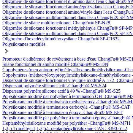
Oligomère de siloxane fonctionnel di-amino dans l'eau ChangFu® 
Oligomère de siloxane fonctionnel amino/époxy dans l'eau Chang
Oligomère de siloxane fonctionnel amino/vinyle dans l'eau Chan
Oligomère de siloxane multifonctionnel dans l'eau ChangFu® SP-N
Oligomère de silane multifonctionnel ChangFu® SP-N28
Oligomère de siloxane fonctionnel méthylphényle ChangFu® SP-M
Oligomère de siloxane multifonctionnel dans l'eau ChangFu® SP-
Oligomère d'hexadécyltriméthoxysilane ChangFu® SP-C1632
Polysiloxanes modifiés
Promoteur d'adhérence de revêtement à base d'eau ChangFu® MS-E
Silane fonctionnel di-amino modifié ChangFu® MS-DN
Copolymères (mercaptopropyl)méthylsiloxane-diméthylsiloxane -
Copolymères (méthacryloxypropyl)méthylsiloxane-diméthylsilox
Dispersant de siloxane fonctionnel vinylique modifié A-172 -Cha
Dispersant polymère silicone actif -ChangFu® MS-S24
Dispersant polymère silicone actif à 40 % -ChangFu® MS-S25
Polysiloxane modifié par polyéther à terminaison OH -ChangFu®
Polysiloxane modifié à terminaison méthacryloxy -ChangFu® MS-
Polysiloxane modifié à terminaison carboxyle -ChangFu® MS-CAT
Polysiloxane modifié à terminaison époxy -ChangFu® MS-EPT
Polysiloxane modifié par polyéther à terminaison époxy -ChangFu
Heptaméthyltrisiloxane modifié par polyéther -ChangFu® MS-M7H
1,3,5-Triméthyl-1,1,3,5,5-pentaphényltrisiloxane CAS : 3390-61-2