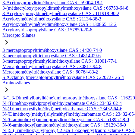
3-Acétoxypropyltriméthoxysilane CAS : 59004-18-1
3-(méthacryloxy)propyldiméthylméthoxysilane CAS : 66753-64-8
3-Acryloxypropyldiméthylméthoxysilane CAS : 111918-90-2
Acryloxyméthyltriméthoxysilane CAS : 21134-38-3
Acryloxyméthylméthyldiméthoxysilane CAS : 130865-12-2
Acryloxytriisopropylsilane CAS : 157859-20-6
Mercapto Silanes
3-mercaptopropyltriméthoxysilane CAS : 4420-74-0
3-mercaptopropyltriéthoxysilane CAS : 14814-09-6
3-mercaptopropylméthyldiméthoxysilane CAS : 31001-77-1
Mercaptométhyltriméthoxysilane CAS : 30817-94-8
Mercaptométhyltriéthoxysilane CAS : 60764-83-2
S-(Octanoyl)mercaptopropyltriéthoxysilane CAS : 220727-26-4
Amino-silanes
3-(1,3-Diméthylbutylidène)aminopropyltriéthoxysilane CAS : 11622
N-(Triméthoxysilylpropyl)méthylcarbamate CAS : 23432-62-4
N-(Triméthoxysilylméthyl)méthylcarbamate CAS : 23432-64-6
N-[Diméthoxy(méthyl)silylméthyl]méthylcarbamate CAS : 23432-65
N-(6-aminohexyl)aminopropyltriméthoxysilane CAS : 51895-58-0
N-(6-aminohexyl)aminométhyltriéthoxysilane CAS : 15129-36-9
N-[5-(Triméthoxysilylpropyl)-2-aza-1-oxopentyl]caprolactame CAS 