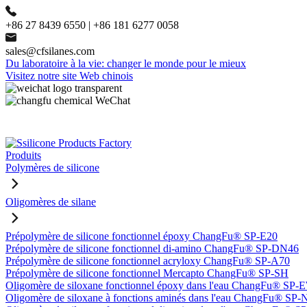
+86 27 8439 6550 | +86 181 6277 0058
sales@cfsilanes.com
Du laboratoire à la vie: changer le monde pour le mieux
Visitez notre site Web chinois
Produits
Polymères de silicone
Oligomères de silane
Prépolymère de silicone fonctionnel époxy ChangFu® SP-E20
Prépolymère de silicone fonctionnel di-amino ChangFu® SP-DN46
Prépolymère de silicone fonctionnel acryloxy ChangFu® SP-A70
Prépolymère de silicone fonctionnel Mercapto ChangFu® SP-SH
Oligomère de siloxane fonctionnel époxy dans l'eau ChangFu® SP
Oligomère de siloxane à fonctions aminés dans l'eau ChangFu® SP