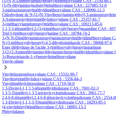
[3-(N,N-Diméthylamino)propyl]triméthoxysilane CAS : 2530-86-1
(3-(N-éthylamino)isobutyl)triméthoxysilane CAS : 227085-51-0
3-pipérazinopropylméthyldiméthoxysilane CAS : 128996-12-3
Chlorhydrate de N-[2-(N-Vinylbenzylamino)éthyl]-3-aminopropyltri
3-Aminopropyltris(triméthylsiloxy)silane CAS : 25357-81-7
3-(méthacrylamidopropyl)triéthoxysilane CAS : 109213-85-6
1,1,3,3-tétraméthyl-2-(3-(triméthoxysilyl)propyl)guanidine CAS : 69
Tris[3-(triéthoxysilyl)propyl]amine CAS : 18784-74-2
3-(N,N-Diméthylaminopropyl)aminopropylméthyldiméthoxysilane C
N-(3-triéthoxysilylpropyl)-4,5-dihydroimidazole CAS : 58068-97-6
Ester diéthylique de l'acide 3-(triéthoxysilyl)propylaspartique
3-[2-(2-Aminoéthylamino)éthylamino]propylméthyldiméthoxysilane
3-(Benzotriazole-1-yl)propyltriméthoxysilane
Vinyle-silane
Vinyltriisopropénoxysilane CAS : 15332-99-7
Vinyltris(triméthylsiloxy)silane CAS : 5356-84-3
Vinyldiméthylchlorosilane CAS : 1719-58-0
1,3-Divinyl-1,1,3,3-tétraméthyldisilazane CAS : 7691-02-3
1,3,5-Triméthyl-1,3,5-trivinylcyclotrisiloxane CAS : 3901-77-7
2,4,6,8-tétraméthyl-2,4,6,8-tétravinylcyclotétrasiloxane CAS : 2554-0
1,3-Divinyl-1,1,3,3-Tétraméthoxydisiloxane CAS : 18293-85-1
(4-vinylphényl)triméthoxysilane CAS : 18001-13-3
Phénylsilanes