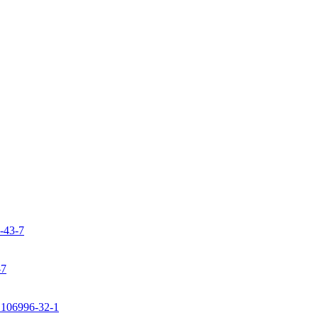
9-43-7
-7
: 106996-32-1