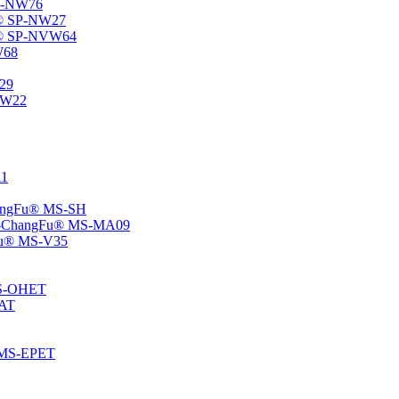
SP-NW76
Fu® SP-NW27
gFu® SP-NVW64
W68
P29
ENW22
11
ChangFu® MS-SH
ane -ChangFu® MS-MA09
ngFu® MS-V35
 MS-OHET
MAT
® MS-EPET