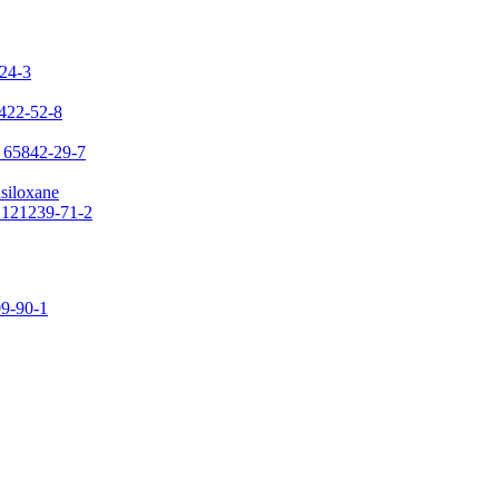
-24-3
7422-52-8
: 65842-29-7
asiloxane
: 121239-71-2
09-90-1