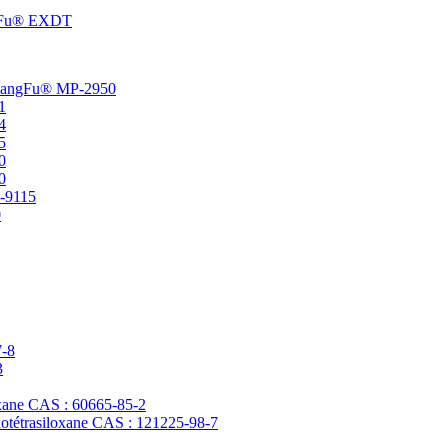
angFu® EXDT
t ChangFu® MP-2950
1
4
5
0
0
P-9115
0
7-8
3
loxane CAS : 60665-85-2
clotétrasiloxane CAS : 121225-98-7