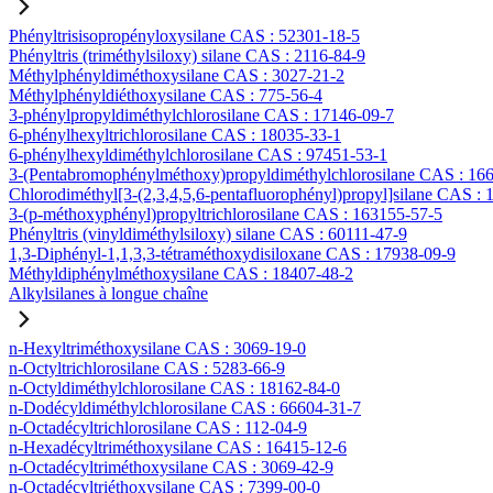
Phényltrisisopropényloxysilane CAS : 52301-18-5
Phényltris (triméthylsiloxy) silane CAS : 2116-84-9
Méthylphényldiméthoxysilane CAS : 3027-21-2
Méthylphényldiéthoxysilane CAS : 775-56-4
3-phénylpropyldiméthylchlorosilane CAS : 17146-09-7
6-phénylhexyltrichlorosilane CAS : 18035-33-1
6-phénylhexyldiméthylchlorosilane CAS : 97451-53-1
3-(Pentabromophénylméthoxy)propyldiméthylchlorosilane CAS : 16
Chlorodiméthyl[3-(2,3,4,5,6-pentafluorophényl)propyl]silane CAS :
3-(p-méthoxyphényl)propyltrichlorosilane CAS : 163155-57-5
Phényltris (vinyldiméthylsiloxy) silane CAS : 60111-47-9
1,3-Diphényl-1,1,3,3-tétraméthoxydisiloxane CAS : 17938-09-9
Méthyldiphénylméthoxysilane CAS : 18407-48-2
Alkylsilanes à longue chaîne
n-Hexyltriméthoxysilane CAS : 3069-19-0
n-Octyltrichlorosilane CAS : 5283-66-9
n-Octyldiméthylchlorosilane CAS : 18162-84-0
n-Dodécyldiméthylchlorosilane CAS : 66604-31-7
n-Octadécyltrichlorosilane CAS : 112-04-9
n-Hexadécyltriméthoxysilane CAS : 16415-12-6
n-Octadécyltriméthoxysilane CAS : 3069-42-9
n-Octadécyltriéthoxysilane CAS : 7399-00-0