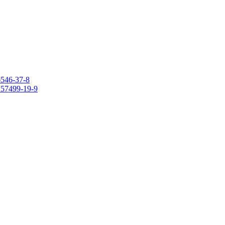
6546-37-8
 157499-19-9