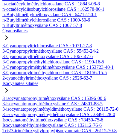
n-octadécyldiméthylchlorosilane CAS : 18643-08-8
n-octadécyldiisobutylchlorosilane CAS : 162578-86-1
n-Butyldiméthylméthoxysilane CAS : 64712-50-1
n-Butyldiméthylchlorosilane CAS : 1000-50-6
n-Butyltriméthoxysilane CAS : 1067-57-8
Cyanosilanes
3-Cyanopropyltrichlorosilane CAS : 1071-27-8
3-Cyanopropyltriméthoxysilane CAS : 55453-24-2
3-Cyanopropyltriéthoxysilane CAS : 1067-47-6
3-Cyanopropylméthyldichlorosilane CAS : 1190-16-5
3-Cyanopropylméthyldiméthoxysilane CAS : 153723-40-1
3-Cyanopropyldiméthylchlorosilane CAS : 18156-15-5
2-cyanoéthyltriméthoxysilane CAS : 2526-62-7
Isocyanates-silanes
3-isocyanatopropyltriméthoxysilane CAS : 15396-00-6
3-isocyanatopropyltriéthoxysilane CAS : 24801-88-5
3-isocyanatopropylméthyldiméthoxysilane CAS : 26115-72-0
3-isocyanatopropylméthyldiéthoxysilane CAS : 33491-28-0
Isocyanatométhyltriméthoxysilane CAS : 78450-75-6
Isocyanatométhyltriéthoxysilane CAS : 132112-76-6
Tris(3-triméthoxysilylpropyl)isocyanurate CAS : 26115-70-8