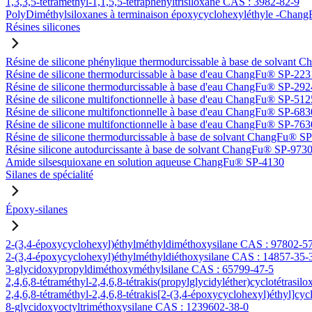
1,3,3,5-tétraméthyl-1,1,5,5-tétraphényltrisiloxane CAS : 3982-82-9
PolyDiméthylsiloxanes à terminaison époxycyclohexyléthyle -Ch
Résines silicones
Résine de silicone phénylique thermodurcissable à base de solvan
Résine de silicone thermodurcissable à base d'eau ChangFu® SP-223
Résine de silicone thermodurcissable à base d'eau ChangFu® SP-292
Résine de silicone multifonctionnelle à base d'eau ChangFu® SP-512
Résine de silicone multifonctionnelle à base d'eau ChangFu® SP-683
Résine de silicone multifonctionnelle à base d'eau ChangFu® SP-763
Résine de silicone thermodurcissable à base de solvant ChangFu® S
Résine silicone autodurcissante à base de solvant ChangFu® SP-973
Amide silsesquioxane en solution aqueuse ChangFu® SP-4130
Silanes de spécialité
Époxy-silanes
2-(3,4-époxycyclohexyl)éthylméthyldiméthoxysilane CAS : 97802-5
2-(3,4-époxycyclohexyl)éthylméthyldiéthoxysilane CAS : 14857-35-
3-glycidoxypropyldiméthoxyméthylsilane CAS : 65799-47-5
2,4,6,8-tétraméthyl-2,4,6,8-tétrakis(propylglycidyléther)cyclotétrasi
2,4,6,8-tétraméthyl-2,4,6,8-tétrakis[2-(3,4-époxycyclohexyl)éthyl]cy
8-glycidoxyoctyltriméthoxysilane CAS : 1239602-38-0