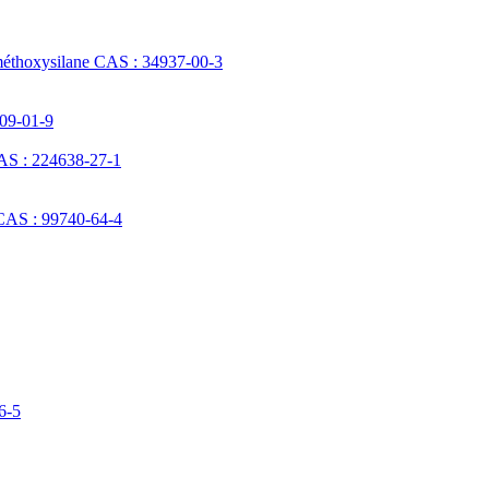
méthoxysilane CAS : 34937-00-3
709-01-9
AS : 224638-27-1
 CAS : 99740-64-4
6-5