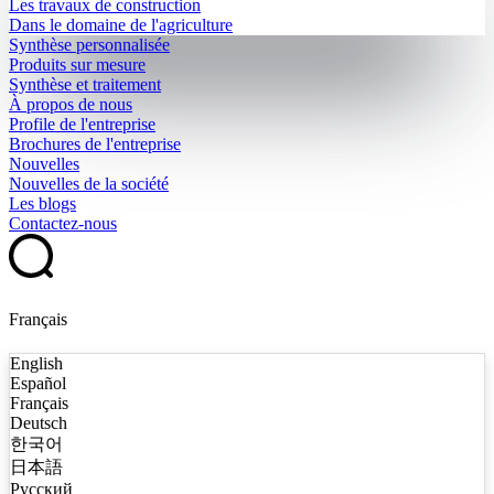
Les travaux de construction
Dans le domaine de l'agriculture
Synthèse personnalisée
Produits sur mesure
Synthèse et traitement
À propos de nous
Profile de l'entreprise
Brochures de l'entreprise
Nouvelles
Nouvelles de la société
Les blogs
Contactez-nous
Français
English
Español
Français
Deutsch
한국어
日本語
Русский