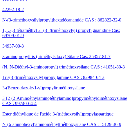
42292-18-2
N-(3-triméthoxysilylpropyl)hexadécanamide CAS : 862822-32-0
1,1,3,3-tétraméthyl-2- (3- (triméthoxylyl) propyl) guanidine Cas:
69709-01-9
34937-00-3
3-aminopropyltris (triméthylsiloxy) Silane Cas: 25357-81-7
(N, N-Diéthyl-3-aminopropyl) triméthoxysilane CAS : 41051-80-3
Tris(3-(triméthoxysilyl)propyl)amine CAS : 82984-64-3
3-(Benzotriazole-1-yl)propyltriméthoxysilane
3-[2-(2-Aminoéthylamino)éthylamino]propylméthyldiméthoxysilane
CAS : 99740-64-4
Ester diéthylique de l'acide 3-(triéthoxysilyl)propylaspartique
N-(6-aminohexyl)aminométhyltriéthoxysilane CAS : 15129-36-9