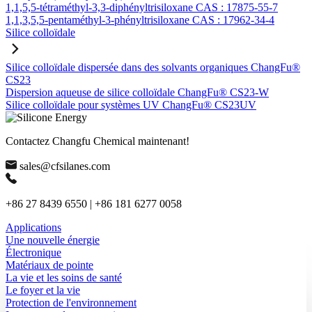
1,1,5,5-tétraméthyl-3,3-diphényltrisiloxane CAS : 17875-55-7
1,1,3,5,5-pentaméthyl-3-phényltrisiloxane CAS : 17962-34-4
Silice colloïdale
Silice colloïdale dispersée dans des solvants organiques ChangFu®
CS23
Dispersion aqueuse de silice colloïdale ChangFu® CS23-W
Silice colloïdale pour systèmes UV ChangFu® CS23UV
Contactez Changfu Chemical maintenant!
sales@cfsilanes.com
+86 27 8439 6550 | +86 181 6277 0058
Applications
Une nouvelle énergie
Électronique
Matériaux de pointe
La vie et les soins de santé
Le foyer et la vie
Protection de l'environnement