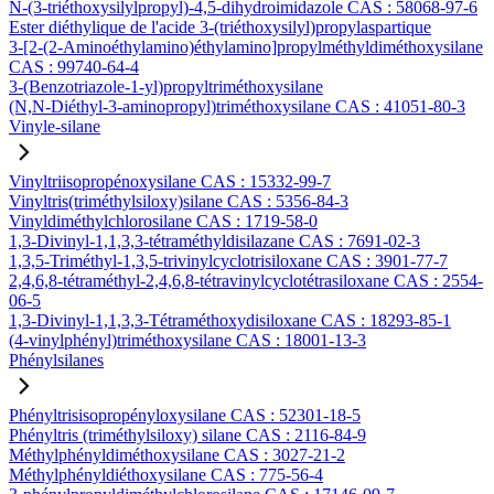
N-(3-triéthoxysilylpropyl)-4,5-dihydroimidazole CAS : 58068-97-6
Ester diéthylique de l'acide 3-(triéthoxysilyl)propylaspartique
3-[2-(2-Aminoéthylamino)éthylamino]propylméthyldiméthoxysilane
CAS : 99740-64-4
3-(Benzotriazole-1-yl)propyltriméthoxysilane
(N,N-Diéthyl-3-aminopropyl)triméthoxysilane CAS : 41051-80-3
Vinyle-silane
Vinyltriisopropénoxysilane CAS : 15332-99-7
Vinyltris(triméthylsiloxy)silane CAS : 5356-84-3
Vinyldiméthylchlorosilane CAS : 1719-58-0
1,3-Divinyl-1,1,3,3-tétraméthyldisilazane CAS : 7691-02-3
1,3,5-Triméthyl-1,3,5-trivinylcyclotrisiloxane CAS : 3901-77-7
2,4,6,8-tétraméthyl-2,4,6,8-tétravinylcyclotétrasiloxane CAS : 2554-
06-5
1,3-Divinyl-1,1,3,3-Tétraméthoxydisiloxane CAS : 18293-85-1
(4-vinylphényl)triméthoxysilane CAS : 18001-13-3
Phénylsilanes
Phényltrisisopropényloxysilane CAS : 52301-18-5
Phényltris (triméthylsiloxy) silane CAS : 2116-84-9
Méthylphényldiméthoxysilane CAS : 3027-21-2
Méthylphényldiéthoxysilane CAS : 775-56-4