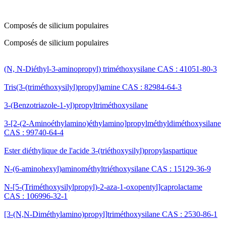
Composés de silicium populaires
Composés de silicium populaires
(N, N-Diéthyl-3-aminopropyl) triméthoxysilane CAS : 41051-80-3
Tris(3-(triméthoxysilyl)propyl)amine CAS : 82984-64-3
3-(Benzotriazole-1-yl)propyltriméthoxysilane
3-[2-(2-Aminoéthylamino)éthylamino]propylméthyldiméthoxysilane
CAS : 99740-64-4
Ester diéthylique de l'acide 3-(triéthoxysilyl)propylaspartique
N-(6-aminohexyl)aminométhyltriéthoxysilane CAS : 15129-36-9
N-[5-(Triméthoxysilylpropyl)-2-aza-1-oxopentyl]caprolactame
CAS : 106996-32-1
[3-(N,N-Diméthylamino)propyl]triméthoxysilane CAS : 2530-86-1