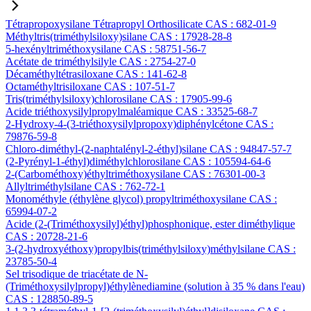
Tétrapropoxysilane Tétrapropyl Orthosilicate CAS : 682-01-9
Méthyltris(triméthylsiloxy)silane CAS : 17928-28-8
5-hexényltriméthoxysilane CAS : 58751-56-7
Acétate de triméthylsilyle CAS : 2754-27-0
Décaméthyltétrasiloxane CAS : 141-62-8
Octaméthyltrisiloxane CAS : 107-51-7
Tris(triméthylsiloxy)chlorosilane CAS : 17905-99-6
Acide triéthoxysilylpropylmaléamique CAS : 33525-68-7
2-Hydroxy-4-(3-triéthoxysilylpropoxy)diphénylcétone CAS :
79876-59-8
Chloro-diméthyl-(2-naphtalényl-2-éthyl)silane CAS : 94847-57-7
(2-Pyrényl-1-éthyl)diméthylchlorosilane CAS : 105594-64-6
2-(Carbométhoxy)éthyltriméthoxysilane CAS : 76301-00-3
Allyltriméthylsilane CAS : 762-72-1
Monométhyle (éthylène glycol) propyltriméthoxysilane CAS :
65994-07-2
Acide (2-(Triméthoxysilyl)éthyl)phosphonique, ester diméthylique
CAS : 20728-21-6
3-(2-hydroxyéthoxy)propylbis(triméthylsiloxy)méthylsilane CAS :
23785-50-4
Sel trisodique de triacétate de N-
(Triméthoxysilylpropyl)éthylènediamine (solution à 35 % dans l'eau)
CAS : 128850-89-5