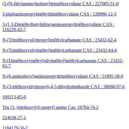
(3-(N-éthylamino)isobutyl)triméthoxysilane CAS : 227085-51-0
3-pipérazinopropylméthyldiméthoxysilane CAS : 128996-12-3
3-(1,3-Diméthylbutylidène)aminopropyltriéthoxysilane CAS :
116229-43-7
N-(Triméthoxysilylpropyl)méthylcarbamate CAS : 23432-62-4
N-(Triméthoxysilylméthyl)méthylcarbamate CAS : 23432-64-6
N-[Diméthoxy(méthyl)silylméthyl]méthylcarbamate CAS : 23432-
65-7
N-(6-aminohexyl)aminopropyltriméthoxysilane CAS : 51895-58-0
N-(3-triéthoxysilylpropyl)-4,5-dihydroimidazole CAS : 58068-97-6
109213-85-6
Tris [3- (triethoxylyl) propyl] amine Cas: 18784-74-2
224638-27-1
1184179-50-7