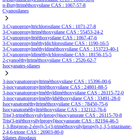
n-Butyltriméthoxysilane CAS : 1067-57-8
Cyanosilanes
3-Cyanopropyltrichlorosilane CAS : 1071-27-8
3-Cyanopropyltriméthoxysilane CAS : 55453-24-2
3-Cyanopropyltriéthoxysilane CAS : 1067-47-6
3-Cyanopropylméthyldichlorosilane CAS : 1190-16-5
3-Cyanopropylméthyldiméthoxysilane CAS : 153723-40-1
3-Cyanopropyldiméthylchlorosilane CAS : 18156-15-5
2-cyanoéthyltriméthoxysilane CAS : 2526-62-7
Isocyanates-silanes
3-isocyanatopropyltriméthoxysilane CAS : 15396-00-6
3-isocyanatopropyltriéthoxysilane CAS : 24801-88-5
3-isocyanatopropylméthyldiméthoxysilane CAS : 26115-72-0
3-isocyanatopropylméthyldiéthoxysilane CAS : 33491-28-0
Isocyanatométhyltriméthoxysilane CAS : 78450-75-6
Isocyanatométhyltriéthoxysilane CAS : 132112-76-6
Tris(3-triméthoxysilylpropyl)isocyanurate CAS : 26115-70-8
Tris(3-triéthoxysilylpropyl)isocyanurate CAS : 82194-46-5
1,3-Bis(prop-2-ényl)-5-(3-triméthoxysilylpropyl)-1,3,5-triazinane-
2,4,6-trione CAS : 26903-80-0
Silanes dipodaux