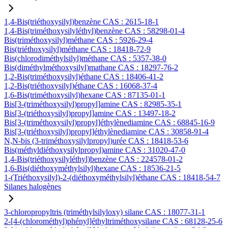
1,4-Bis(triéthoxysilyl)benzène CAS : 2615-18-1
1,4-Bis(triméthoxysilyléthyl)benzène CAS : 58298-01-4
Bis(triméthoxysilyl)méthane CAS : 5926-29-4
Bis(triéthoxysilyl)méthane CAS : 18418-72-9
Bis(chlorodiméthylsilyl)méthane CAS : 5357-38-0
Bis(diméthylméthoxysilyl)mathane CAS : 18297-76-2
1,2-Bis(triméthoxysilyl)éthane CAS : 18406-41-2
1,2-Bis(triéthoxysilyl)éthane CAS : 16068-37-4
1,6-Bis(triméthoxysilyl)hexane CAS : 87135-01-1
Bis[3-(triméthoxysilyl)propyl]amine CAS : 82985-35-1
Bis[3-(triéthoxysilyl)propyl]amine CAS : 13497-18-2
Bis[3-(triméthoxysilyl)propyl]éthylènediamine CAS : 68845-16-9
Bis[3-(triéthoxysilyl)propyl]éthylènediamine CAS : 30858-91-4
N,N-bis (3-triméthoxysilylpropyl)urée CAS : 18418-53-6
Bis(méthyldiéthoxysilylpropyl)amine CAS : 31020-47-0
1,4-Bis(triéthoxysilyléthyl)benzène CAS : 224578-01-2
1,6-Bis(diéthoxyméthylsilyl)hexane CAS : 18536-21-5
1-(Triéthoxysilyl)-2-(diéthoxyméthylsilyl)éthane CAS : 18418-54-7
Silanes halogènes
3-chloropropyltris (triméthylsilyloxy) silane CAS : 18077-31-1
2-[4-(chlorométhyl)phényl]éthyltriméthoxysilane CAS : 68128-25-6