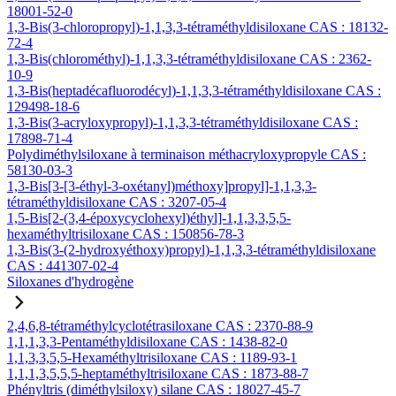
18001-52-0
1,3-Bis(3-chloropropyl)-1,1,3,3-tétraméthyldisiloxane CAS : 18132-
72-4
1,3-Bis(chlorométhyl)-1,1,3,3-tétraméthyldisiloxane CAS : 2362-
10-9
1,3-Bis(heptadécafluorodécyl)-1,1,3,3-tétraméthyldisiloxane CAS :
129498-18-6
1,3-Bis(3-acryloxypropyl)-1,1,3,3-tétraméthyldisiloxane CAS :
17898-71-4
Polydiméthylsiloxane à terminaison méthacryloxypropyle CAS :
58130-03-3
1,3-Bis[3-[3-éthyl-3-oxétanyl)méthoxy]propyl]-1,1,3,3-
tétraméthyldisiloxane CAS : 3207-05-4
1,5-Bis[2-(3,4-époxycyclohexyl)éthyl]-1,1,3,3,5,5-
hexaméthyltrisiloxane CAS : 150856-78-3
1,3-Bis(3-(2-hydroxyéthoxy)propyl)-1,1,3,3-tétraméthyldisiloxane
CAS : 441307-02-4
Siloxanes d'hydrogène
2,4,6,8-tétraméthylcyclotétrasiloxane CAS : 2370-88-9
1,1,1,3,3-Pentaméthyldisiloxane CAS : 1438-82-0
1,1,3,3,5,5-Hexaméthyltrisiloxane CAS : 1189-93-1
1,1,1,3,5,5,5-heptaméthyltrisiloxane CAS : 1873-88-7
Phényltris (diméthylsiloxy) silane CAS : 18027-45-7