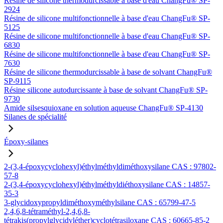
Résine de silicone thermodurcissable à base d'eau ChangFu® SP-
2924
Résine de silicone multifonctionnelle à base d'eau ChangFu® SP-
5125
Résine de silicone multifonctionnelle à base d'eau ChangFu® SP-
6830
Résine de silicone multifonctionnelle à base d'eau ChangFu® SP-
7630
Résine de silicone thermodurcissable à base de solvant ChangFu®
SP-9115
Résine silicone autodurcissante à base de solvant ChangFu® SP-
9730
Amide silsesquioxane en solution aqueuse ChangFu® SP-4130
Silanes de spécialité
Époxy-silanes
2-(3,4-époxycyclohexyl)éthylméthyldiméthoxysilane CAS : 97802-
57-8
2-(3,4-époxycyclohexyl)éthylméthyldiéthoxysilane CAS : 14857-
35-3
3-glycidoxypropyldiméthoxyméthylsilane CAS : 65799-47-5
2,4,6,8-tétraméthyl-2,4,6,8-
tétrakis(propylglycidyléther)cyclotétrasiloxane CAS : 60665-85-2