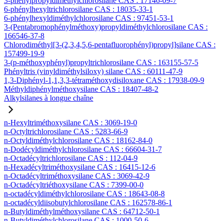
3-phénylpropyldiméthylchlorosilane CAS : 17146-09-7
6-phénylhexyltrichlorosilane CAS : 18035-33-1
6-phénylhexyldiméthylchlorosilane CAS : 97451-53-1
3-(Pentabromophénylméthoxy)propyldiméthylchlorosilane CAS :
166546-37-8
Chlorodiméthyl[3-(2,3,4,5,6-pentafluorophényl)propyl]silane CAS :
157499-19-9
3-(p-méthoxyphényl)propyltrichlorosilane CAS : 163155-57-5
Phényltris (vinyldiméthylsiloxy) silane CAS : 60111-47-9
1,3-Diphényl-1,1,3,3-tétraméthoxydisiloxane CAS : 17938-09-9
Méthyldiphénylméthoxysilane CAS : 18407-48-2
Alkylsilanes à longue chaîne
n-Hexyltriméthoxysilane CAS : 3069-19-0
n-Octyltrichlorosilane CAS : 5283-66-9
n-Octyldiméthylchlorosilane CAS : 18162-84-0
n-Dodécyldiméthylchlorosilane CAS : 66604-31-7
n-Octadécyltrichlorosilane CAS : 112-04-9
n-Hexadécyltriméthoxysilane CAS : 16415-12-6
n-Octadécyltriméthoxysilane CAS : 3069-42-9
n-Octadécyltriéthoxysilane CAS : 7399-00-0
n-octadécyldiméthylchlorosilane CAS : 18643-08-8
n-octadécyldiisobutylchlorosilane CAS : 162578-86-1
n-Butyldiméthylméthoxysilane CAS : 64712-50-1
n-Butyldiméthylchlorosilane CAS : 1000-50-6