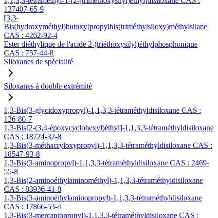
1,1,3,3-tétraméthyl-1-[2-(triméthoxysilyl)éthyl]disiloxane CAS :
137407-65-9
[3,3-
Bis(hydroxyméthyl)butoxy]propylbis(triméthylsiloxy)méthylsilane
CAS : 4262-92-4
Ester diéthylique de l'acide 2-(triéthoxysilyl)éthylphosphonique
CAS : 757-44-8
Siloxanes de spécialité
Siloxanes à double extrémité
1,3-Bis(3-glycidoxypropyl)-1,1,3,3-tétraméthyldisiloxane CAS :
126-80-7
1,3-Bis[2-(3,4-époxycyclohexyl)éthyl]-1,1,3,3-tétraméthyldisiloxane
CAS : 18724-32-8
1,3-Bis(3-méthacryloxypropyl)-1,1,3,3-tétraméthyldisiloxane CAS :
18547-93-8
1,3-Bis(3-aminopropyl)-1,1,3,3-tétraméthyldisiloxane CAS : 2469-
55-8
1,3-Bis(2-aminoéthylaminométhyl)-1,1,3,3-tétraméthyldisiloxane
CAS : 83936-41-8
1,3-Bis(3-aminoéthylaminopropyl)-1,1,3,3-tétraméthyldisiloxane
CAS : 17866-53-4
1,3-Bis(3-mercaptopropyl)-1,1,3,3-tétraméthyldisiloxane CAS :