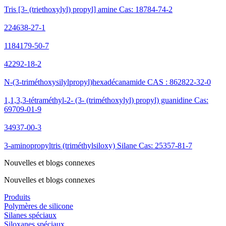
Tris [3- (triethoxylyl) propyl] amine Cas: 18784-74-2
224638-27-1
1184179-50-7
42292-18-2
N-(3-triméthoxysilylpropyl)hexadécanamide CAS : 862822-32-0
1,1,3,3-tétraméthyl-2- (3- (triméthoxylyl) propyl) guanidine Cas:
69709-01-9
34937-00-3
3-aminopropyltris (triméthylsiloxy) Silane Cas: 25357-81-7
Nouvelles et blogs connexes
Nouvelles et blogs connexes
Produits
Polymères de silicone
Silanes spéciaux
Siloxanes spéciaux