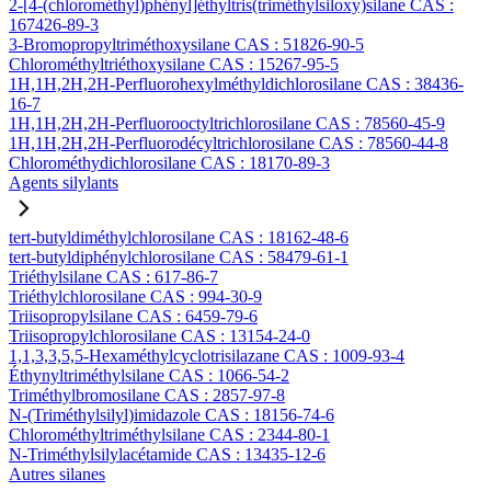
2-[4-(chlorométhyl)phényl]éthyltris(triméthylsiloxy)silane CAS :
167426-89-3
3-Bromopropyltriméthoxysilane CAS : 51826-90-5
Chlorométhyltriéthoxysilane CAS : 15267-95-5
1H,1H,2H,2H-Perfluorohexylméthyldichlorosilane CAS : 38436-
16-7
1H,1H,2H,2H-Perfluorooctyltrichlorosilane CAS : 78560-45-9
1H,1H,2H,2H-Perfluorodécyltrichlorosilane CAS : 78560-44-8
Chlorométhydichlorosilane CAS : 18170-89-3
Agents silylants
tert-butyldiméthylchlorosilane CAS : 18162-48-6
tert-butyldiphénylchlorosilane CAS : 58479-61-1
Triéthylsilane CAS : 617-86-7
Triéthylchlorosilane CAS : 994-30-9
Triisopropylsilane CAS : 6459-79-6
Triisopropylchlorosilane CAS : 13154-24-0
1,1,3,3,5,5-Hexaméthylcyclotrisilazane CAS : 1009-93-4
Éthynyltriméthylsilane CAS : 1066-54-2
Triméthylbromosilane CAS : 2857-97-8
N-(Triméthylsilyl)imidazole CAS : 18156-74-6
Chlorométhyltriméthylsilane CAS : 2344-80-1
N-Triméthylsilylacétamide CAS : 13435-12-6
Autres silanes