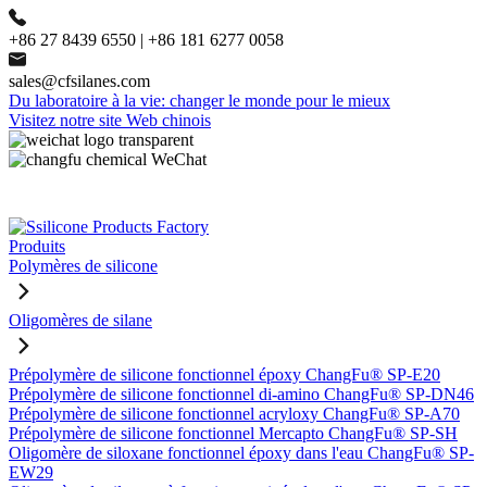
+86 27 8439 6550 | +86 181 6277 0058
sales@cfsilanes.com
Du laboratoire à la vie: changer le monde pour le mieux
Visitez notre site Web chinois
Produits
Polymères de silicone
Oligomères de silane
Prépolymère de silicone fonctionnel époxy ChangFu® SP-E20
Prépolymère de silicone fonctionnel di-amino ChangFu® SP-DN46
Prépolymère de silicone fonctionnel acryloxy ChangFu® SP-A70
Prépolymère de silicone fonctionnel Mercapto ChangFu® SP-SH
Oligomère de siloxane fonctionnel époxy dans l'eau ChangFu® SP-
EW29