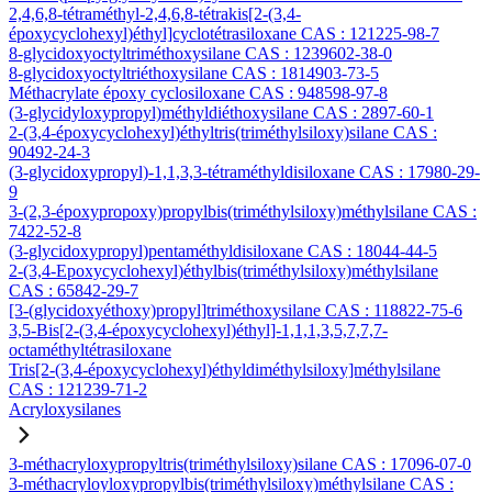
2,4,6,8-tétraméthyl-2,4,6,8-tétrakis[2-(3,4-
époxycyclohexyl)éthyl]cyclotétrasiloxane CAS : 121225-98-7
8-glycidoxyoctyltriméthoxysilane CAS : 1239602-38-0
8-glycidoxyoctyltriéthoxysilane CAS : 1814903-73-5
Méthacrylate époxy cyclosiloxane CAS : 948598-97-8
(3-glycidyloxypropyl)méthyldiéthoxysilane CAS : 2897-60-1
2-(3,4-époxycyclohexyl)éthyltris(triméthylsiloxy)silane CAS :
90492-24-3
(3-glycidoxypropyl)-1,1,3,3-tétraméthyldisiloxane CAS : 17980-29-
9
3-(2,3-époxypropoxy)propylbis(triméthylsiloxy)méthylsilane CAS :
7422-52-8
(3-glycidoxypropyl)pentaméthyldisiloxane CAS : 18044-44-5
2-(3,4-Epoxycyclohexyl)éthylbis(triméthylsiloxy)méthylsilane
CAS : 65842-29-7
[3-(glycidoxyéthoxy)propyl]triméthoxysilane CAS : 118822-75-6
3,5-Bis[2-(3,4-époxycyclohexyl)éthyl]-1,1,1,3,5,7,7,7-
octaméthyltétrasiloxane
Tris[2-(3,4-époxycyclohexyl)éthyldiméthylsiloxy]méthylsilane
CAS : 121239-71-2
Acryloxysilanes
3-méthacryloxypropyltris(triméthylsiloxy)silane CAS : 17096-07-0
3-méthacryloyloxypropylbis(triméthylsiloxy)méthylsilane CAS :