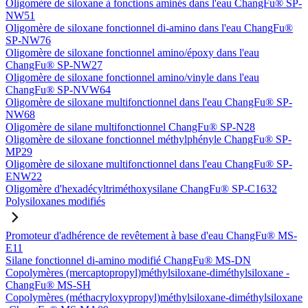
Oligomère de siloxane à fonctions aminés dans l'eau ChangFu® SP-
NW51
Oligomère de siloxane fonctionnel di-amino dans l'eau ChangFu®
SP-NW76
Oligomère de siloxane fonctionnel amino/époxy dans l'eau
ChangFu® SP-NW27
Oligomère de siloxane fonctionnel amino/vinyle dans l'eau
ChangFu® SP-NVW64
Oligomère de siloxane multifonctionnel dans l'eau ChangFu® SP-
NW68
Oligomère de silane multifonctionnel ChangFu® SP-N28
Oligomère de siloxane fonctionnel méthylphényle ChangFu® SP-
MP29
Oligomère de siloxane multifonctionnel dans l'eau ChangFu® SP-
ENW22
Oligomère d'hexadécyltriméthoxysilane ChangFu® SP-C1632
Polysiloxanes modifiés
Promoteur d'adhérence de revêtement à base d'eau ChangFu® MS-
E11
Silane fonctionnel di-amino modifié ChangFu® MS-DN
Copolymères (mercaptopropyl)méthylsiloxane-diméthylsiloxane -
ChangFu® MS-SH
Copolymères (méthacryloxypropyl)méthylsiloxane-diméthylsiloxane