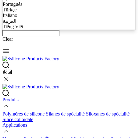
Português
Türkçe
Italiano
العربية
Tiếng Việt
Clear
返回
Produits
Polymères de silicone
Silanes de spécialité
Siloxanes de spécialité
Silice colloïdale
Applications