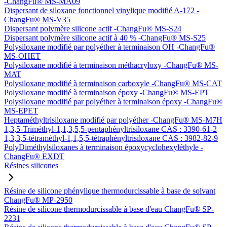
-ChangFu® MS-MA09
Dispersant de siloxane fonctionnel vinylique modifié A-172 -
ChangFu® MS-V35
Dispersant polymère silicone actif -ChangFu® MS-S24
Dispersant polymère silicone actif à 40 % -ChangFu® MS-S25
Polysiloxane modifié par polyéther à terminaison OH -ChangFu®
MS-OHET
Polysiloxane modifié à terminaison méthacryloxy -ChangFu® MS-
MAT
Polysiloxane modifié à terminaison carboxyle -ChangFu® MS-CAT
Polysiloxane modifié à terminaison époxy -ChangFu® MS-EPT
Polysiloxane modifié par polyéther à terminaison époxy -ChangFu®
MS-EPET
Heptaméthyltrisiloxane modifié par polyéther -ChangFu® MS-M7H
1,3,5-Triméthyl-1,1,3,5,5-pentaphényltrisiloxane CAS : 3390-61-2
1,3,3,5-tétraméthyl-1,1,5,5-tétraphényltrisiloxane CAS : 3982-82-9
PolyDiméthylsiloxanes à terminaison époxycyclohexyléthyle -
ChangFu® EXDT
Résines silicones
Résine de silicone phénylique thermodurcissable à base de solvant
ChangFu® MP-2950
Résine de silicone thermodurcissable à base d'eau ChangFu® SP-
2231