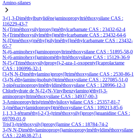
Amino-silanes
3-(1,3-Diméthylbutylidène)aminopropyltriéthoxysilane CAS :
116229-43-7
N-(Triméthoxysilylpropyl)méthylcarbamate CAS : 23432-62-4
N-(Triméthoxysilylméthyl)méthylcarbamate CAS : 23432-64-6
N-[Diméthoxy(méthyl)silylméthyl]méthylcarbamate CAS : 23432-
65-7
N-(6-aminohexyl)aminopropyltriméthoxysilane CAS : 51895-58-0
N-(6-aminohexyl)aminométhyltriéthoxysilane CAS : 15129-36-9
N-[5-(Triméthoxysilylpropyl)-2-aza-1-oxopentyl]caprolactame
CAS : 106996-32-1
[3-(N,N-Diméthylamino)propyl]triméthoxysilane CAS : 2530-86-1
(3-(N-éthylamino)isobutyl)triméthoxysilane CAS : 227085-51-0
3-pipérazinopropylméthyldiméthoxysilane CAS : 128996-12-3
Chlorhydrate de N-[2-(N-Vinylbenzylamino)éthyl]-3-
aminopropyltriméthoxysilane CAS : 34937-00-3
3-Aminopropyltris(triméthylsiloxy)silane CAS : 25357-81-7
3-(méthacrylamidopropyl)triéthoxysilane CAS : 109213-85-6
1,1,3,3-tétraméthyl-2-(3-(triméthoxysilyl)propyl)guanidine CAS :
69709-01-9
Tris[3-(triéthoxysilyl)propyl]amine CAS : 18784-74-2
3-(N,N-Diméthylaminopropyl)aminopropylméthyldiméthoxysilane
CAS : 224638-27-1