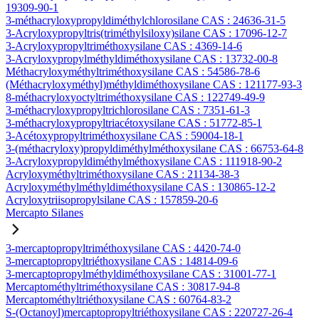
19309-90-1
3-méthacryloxypropyldiméthylchlorosilane CAS : 24636-31-5
3-Acryloxypropyltris(triméthylsiloxy)silane CAS : 17096-12-7
3-Acryloxypropyltriméthoxysilane CAS : 4369-14-6
3-Acryloxypropylméthyldiméthoxysilane CAS : 13732-00-8
Méthacryloxyméthyltriméthoxysilane CAS : 54586-78-6
(Méthacryloxyméthyl)méthyldiméthoxysilane CAS : 121177-93-3
8-méthacryloxyoctyltriméthoxysilane CAS : 122749-49-9
3-méthacryloxypropyltrichlorosilane CAS : 7351-61-3
3-méthacryloxypropyltriacétoxysilane CAS : 51772-85-1
3-Acétoxypropyltriméthoxysilane CAS : 59004-18-1
3-(méthacryloxy)propyldiméthylméthoxysilane CAS : 66753-64-8
3-Acryloxypropyldiméthylméthoxysilane CAS : 111918-90-2
Acryloxyméthyltriméthoxysilane CAS : 21134-38-3
Acryloxyméthylméthyldiméthoxysilane CAS : 130865-12-2
Acryloxytriisopropylsilane CAS : 157859-20-6
Mercapto Silanes
3-mercaptopropyltriméthoxysilane CAS : 4420-74-0
3-mercaptopropyltriéthoxysilane CAS : 14814-09-6
3-mercaptopropylméthyldiméthoxysilane CAS : 31001-77-1
Mercaptométhyltriméthoxysilane CAS : 30817-94-8
Mercaptométhyltriéthoxysilane CAS : 60764-83-2
S-(Octanoyl)mercaptopropyltriéthoxysilane CAS : 220727-26-4