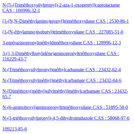
N-[5-(Triméthoxysilylpropyl)-2-aza-1-oxopentyl]caprolactame
CAS : 106996-32-1
[3-(N,N-Diméthylamino)propyl]triméthoxysilane CAS : 2530-86-1
(3-(N-éthylamino)isobutyl)triméthoxysilane CAS : 227085-51-0
3-pipérazinopropylméthyldiméthoxysilane CAS : 128996-12-3
3-(1,3-Diméthylbutylidène)aminopropyltriéthoxysilane CAS :
116229-43-7
N-(Triméthoxysilylpropyl)méthylcarbamate CAS : 23432-62-4
N-(Triméthoxysilylméthyl)méthylcarbamate CAS : 23432-64-6
N-[Diméthoxy(méthyl)silylméthyl]méthylcarbamate CAS : 23432-
65-7
N-(6-aminohexyl)aminopropyltriméthoxysilane CAS : 51895-58-0
N-(3-triéthoxysilylpropyl)-4,5-dihydroimidazole CAS : 58068-97-6
109213-85-6