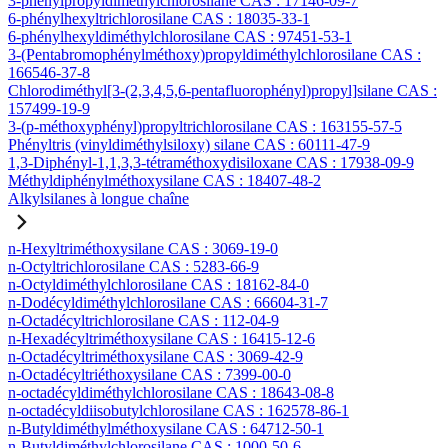
3-phénylpropyldiméthylchlorosilane CAS : 17146-09-7
6-phénylhexyltrichlorosilane CAS : 18035-33-1
6-phénylhexyldiméthylchlorosilane CAS : 97451-53-1
3-(Pentabromophénylméthoxy)propyldiméthylchlorosilane CAS :
166546-37-8
Chlorodiméthyl[3-(2,3,4,5,6-pentafluorophényl)propyl]silane CAS :
157499-19-9
3-(p-méthoxyphényl)propyltrichlorosilane CAS : 163155-57-5
Phényltris (vinyldiméthylsiloxy) silane CAS : 60111-47-9
1,3-Diphényl-1,1,3,3-tétraméthoxydisiloxane CAS : 17938-09-9
Méthyldiphénylméthoxysilane CAS : 18407-48-2
Alkylsilanes à longue chaîne
n-Hexyltriméthoxysilane CAS : 3069-19-0
n-Octyltrichlorosilane CAS : 5283-66-9
n-Octyldiméthylchlorosilane CAS : 18162-84-0
n-Dodécyldiméthylchlorosilane CAS : 66604-31-7
n-Octadécyltrichlorosilane CAS : 112-04-9
n-Hexadécyltriméthoxysilane CAS : 16415-12-6
n-Octadécyltriméthoxysilane CAS : 3069-42-9
n-Octadécyltriéthoxysilane CAS : 7399-00-0
n-octadécyldiméthylchlorosilane CAS : 18643-08-8
n-octadécyldiisobutylchlorosilane CAS : 162578-86-1
n-Butyldiméthylméthoxysilane CAS : 64712-50-1
n-Butyldiméthylchlorosilane CAS : 1000-50-6