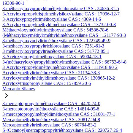
19309-90-1
3-méthacryloxypropyldiméthylchlorosilane CAS : 24636-31-5
3-Acryloxypropyltris(triméthylsiloxy)silane CAS : 17096-12-7
3-Acryloxypropyltriméthoxysilane CAS : 4369-14-6
3-Acryloxypropylméthyldiméthoxysilane CAS : 13732-00-8
Méthacryloxyméthyltriméthoxysilane CAS : 54586-78-6
(Méthacryloxyméthyl)méthyldiméthoxysilane CAS : 121177-93-3
8-méthacryloxyoctyltriméthoxysilane CAS : 122749-49-9
3-méthacryloxypropyltrichlorosilane CAS : 7351-61-3
3-méthacryloxypropyltriacétoxysilane CAS : 51772-85-1
3-Acétoxypropyltriméthoxysilane CAS : 59004-18-1
3-(méthacryloxy)propyldiméthylméthoxysilane CAS : 66753-64-8
3-Acryloxypropyldiméthylméthoxysilane CAS : 111918-90-2
Acryloxyméthyltriméthoxysilane CAS : 21134-38-3
Acryloxyméthylméthyldiméthoxysilane CAS : 130865-12-2
Acryloxytriisopropylsilane CAS : 157859-20-6
Mercapto Silanes
3-mercaptopropyltriméthoxysilane CAS : 4420-74-0
3-mercaptopropyltriéthoxysilane CAS : 14814-09-6
3-mercaptopropylméthyldiméthoxysilane CAS : 31001-77-1
Mercaptométhyltriméthoxysilane CAS : 30817-94-8
Mercaptométhyltriéthoxysilane CAS : 60764-83-2
S-(Octanoyl)mercaptopropyltriéthoxysilane CAS : 220727-26-4