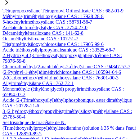
Tétrapropoxysilane Tétrapropyl Orthosilicate CAS : 682-01-9
Méthyltris(triméthylsiloxy)silane CAS : 17928-28-8
5-hexényltriméthoxysilane CAS : 58751-56-7
Acétate de triméthylsilyle CAS : 2754-27-0
Décaméthyltétrasiloxane CAS : 141-62-8
Octaméthyltrisiloxane CAS : 107-51-7
Tris(triméthylsiloxy)chlorosilane CAS : 17905-99-6
Acide triéthoxysilylpropylmaléamique CAS : 33525-68-7
2-Hydroxy-4-(3-triéthoxysilylpropoxy)diphénylcétone CAS :
79876-59-8
Chloro-diméthyl-(2-naphtalényl-2-éthyl)silane CAS : 94847-57-7
(2-Pyrényl-1-éthyl)diméthylchlorosilane CAS : 105594-64-6
2-(Carbométhoxy)éthyltriméthoxysilane CAS : 76301-00-3
Allyltriméthylsilane CAS : 762-72-1
Monométhyle (éthylène glycol) propyltriméthoxysilane CAS :
65994-07-2
Acide (2-(Triméthoxysilyl)éthyl)phosphonique, ester diméthylique
CAS : 20728-21-6
3-(2-hydroxyéthoxy)propylbis(triméthylsiloxy)méthylsilane CAS :
23785-50-4
Sel trisodique de triacétate de N-
(Triméthoxysilylpropyl)éthylènediamine (solution à 35 % dans l'eau)
CAS : 128850-89-5