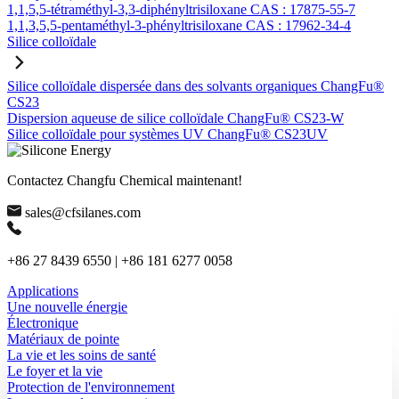
1,1,5,5-tétraméthyl-3,3-diphényltrisiloxane CAS : 17875-55-7
1,1,3,5,5-pentaméthyl-3-phényltrisiloxane CAS : 17962-34-4
Silice colloïdale
Silice colloïdale dispersée dans des solvants organiques ChangFu®
CS23
Dispersion aqueuse de silice colloïdale ChangFu® CS23-W
Silice colloïdale pour systèmes UV ChangFu® CS23UV
Contactez Changfu Chemical maintenant!
sales@cfsilanes.com
+86 27 8439 6550 | +86 181 6277 0058
Applications
Une nouvelle énergie
Électronique
Matériaux de pointe
La vie et les soins de santé
Le foyer et la vie
Protection de l'environnement