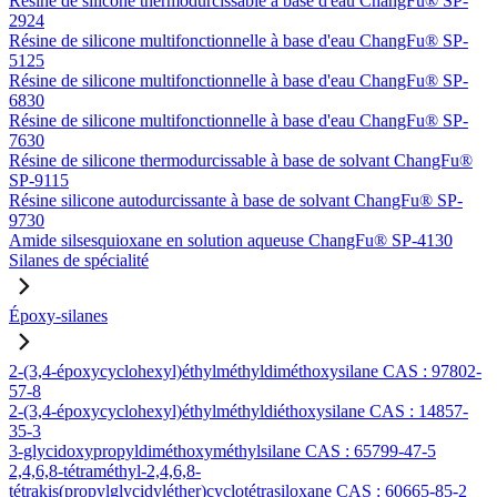
Résine de silicone thermodurcissable à base d'eau ChangFu® SP-
2924
Résine de silicone multifonctionnelle à base d'eau ChangFu® SP-
5125
Résine de silicone multifonctionnelle à base d'eau ChangFu® SP-
6830
Résine de silicone multifonctionnelle à base d'eau ChangFu® SP-
7630
Résine de silicone thermodurcissable à base de solvant ChangFu®
SP-9115
Résine silicone autodurcissante à base de solvant ChangFu® SP-
9730
Amide silsesquioxane en solution aqueuse ChangFu® SP-4130
Silanes de spécialité
Époxy-silanes
2-(3,4-époxycyclohexyl)éthylméthyldiméthoxysilane CAS : 97802-
57-8
2-(3,4-époxycyclohexyl)éthylméthyldiéthoxysilane CAS : 14857-
35-3
3-glycidoxypropyldiméthoxyméthylsilane CAS : 65799-47-5
2,4,6,8-tétraméthyl-2,4,6,8-
tétrakis(propylglycidyléther)cyclotétrasiloxane CAS : 60665-85-2