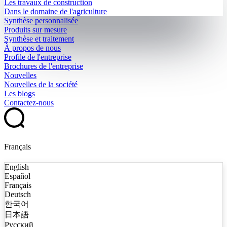
Les travaux de construction
Dans le domaine de l'agriculture
Synthèse personnalisée
Produits sur mesure
Synthèse et traitement
À propos de nous
Profile de l'entreprise
Brochures de l'entreprise
Nouvelles
Nouvelles de la société
Les blogs
Contactez-nous
Français
English
Español
Français
Deutsch
한국어
日本語
Русский