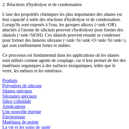
2. Réactions d'hydrolyse et de condensation
L'une des propriétés chimiques les plus importantes des silanes est
leur capacité à subir des réactions d'hydrolyse et de condensation.
Lorsqu'ils sont exposés à l'eau, les groupes alkoxy (<unk>OR)
attachés à l'atome de silicium peuvent s'hydrolyser pour former des
silanols (<unk>SiOH). Ces silanols peuvent ensuite se condenser
pour former des liaisons siloxane (<unk>Si<unk>O<unk>Si<unk>),
qui sont extrêmement fortes et stables.
Ce processus est fondamental dans les applications où les silanes
sont utilisés comme agents de couplage, car il leur permet de lier des
matériaux organiques à des surfaces inorganiques, telles que le
verre, les métaux et les minéraux.
Produits
Polymères de silicone
Silanes spéciaux
Siloxanes spéciaux
Silice colloïdale
Applications
Une nouvelle énergie
Électronique
Matériaux de pointe
La vie et les soins de santé