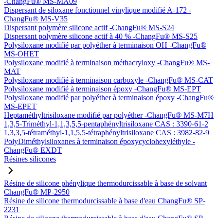
-ChangFu® MS-MA09
Dispersant de siloxane fonctionnel vinylique modifié A-172 -
ChangFu® MS-V35
Dispersant polymère silicone actif -ChangFu® MS-S24
Dispersant polymère silicone actif à 40 % -ChangFu® MS-S25
Polysiloxane modifié par polyéther à terminaison OH -ChangFu®
MS-OHET
Polysiloxane modifié à terminaison méthacryloxy -ChangFu® MS-
MAT
Polysiloxane modifié à terminaison carboxyle -ChangFu® MS-CAT
Polysiloxane modifié à terminaison époxy -ChangFu® MS-EPT
Polysiloxane modifié par polyéther à terminaison époxy -ChangFu®
MS-EPET
Heptaméthyltrisiloxane modifié par polyéther -ChangFu® MS-M7H
1,3,5-Triméthyl-1,1,3,5,5-pentaphényltrisiloxane CAS : 3390-61-2
1,3,3,5-tétraméthyl-1,1,5,5-tétraphényltrisiloxane CAS : 3982-82-9
PolyDiméthylsiloxanes à terminaison époxycyclohexyléthyle -
ChangFu® EXDT
Résines silicones
Résine de silicone phénylique thermodurcissable à base de solvant
ChangFu® MP-2950
Résine de silicone thermodurcissable à base d'eau ChangFu® SP-
2231