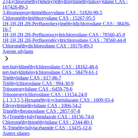
2-[4-(chlorométhyl)phényl]éthyltris(triméthylsiloxy)silane CAS :
167426-89-3
3-Bromopropyltriméthoxysilane CAS : 51826-90-5
Chlorométhyltriéthoxysilane CAS : 15267-95-5
1H,1H,2H,2H-Perfluorohexylméthyldichlorosilane CAS : 38436-
16-7
1H,1H,2H,2H-Perfluorooctyltrichlorosilane CAS : 78560-45-9
1H,1H,2H,2H-Perfluorodécyltrichlorosilane CAS : 78560-44-8
Chlorométhydichlorosilane CAS : 18170-89-3
Agents silylants
tert-butyldiméthylchlorosilane CAS : 18162-48-6
tert-butyldiphénylchlorosilane CAS : 58479-61-1
Triéthylsilane CAS : 617-86-7
Triéthylchlorosilane CAS : 994-30-9
Triisopropylsilane CAS : 6459-79-6
Triisopropylchlorosilane CAS : 13154-24-0
1,1,3,3,5,5-Hexaméthylcyclotrisilazane CAS : 1009-93-4
Éthynyltriméthylsilane CAS : 1066-54-2
Triméthylbromosilane CAS : 2857-97-8
N-(Triméthylsilyl)imidazole CAS : 18156-74-6
Chlorométhyltriméthylsilane CAS : 2344-80-1
N-Triméthylsilylacétamide CAS : 13435-12-6
Autres silanes