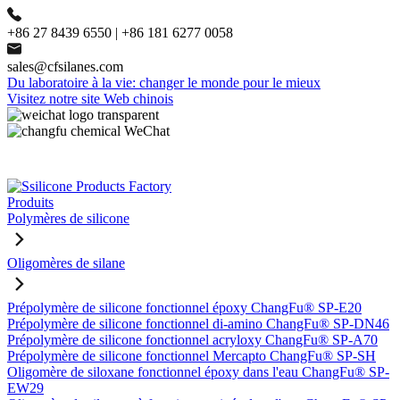
+86 27 8439 6550 | +86 181 6277 0058
sales@cfsilanes.com
Du laboratoire à la vie: changer le monde pour le mieux
Visitez notre site Web chinois
Produits
Polymères de silicone
Oligomères de silane
Prépolymère de silicone fonctionnel époxy ChangFu® SP-E20
Prépolymère de silicone fonctionnel di-amino ChangFu® SP-DN46
Prépolymère de silicone fonctionnel acryloxy ChangFu® SP-A70
Prépolymère de silicone fonctionnel Mercapto ChangFu® SP-SH
Oligomère de siloxane fonctionnel époxy dans l'eau ChangFu® SP-
EW29