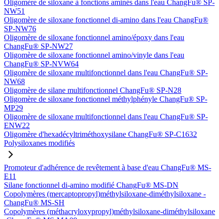
Oligomère de siloxane à fonctions aminés dans l'eau ChangFu® SP-
NW51
Oligomère de siloxane fonctionnel di-amino dans l'eau ChangFu®
SP-NW76
Oligomère de siloxane fonctionnel amino/époxy dans l'eau
ChangFu® SP-NW27
Oligomère de siloxane fonctionnel amino/vinyle dans l'eau
ChangFu® SP-NVW64
Oligomère de siloxane multifonctionnel dans l'eau ChangFu® SP-
NW68
Oligomère de silane multifonctionnel ChangFu® SP-N28
Oligomère de siloxane fonctionnel méthylphényle ChangFu® SP-
MP29
Oligomère de siloxane multifonctionnel dans l'eau ChangFu® SP-
ENW22
Oligomère d'hexadécyltriméthoxysilane ChangFu® SP-C1632
Polysiloxanes modifiés
Promoteur d'adhérence de revêtement à base d'eau ChangFu® MS-
E11
Silane fonctionnel di-amino modifié ChangFu® MS-DN
Copolymères (mercaptopropyl)méthylsiloxane-diméthylsiloxane -
ChangFu® MS-SH
Copolymères (méthacryloxypropyl)méthylsiloxane-diméthylsiloxane