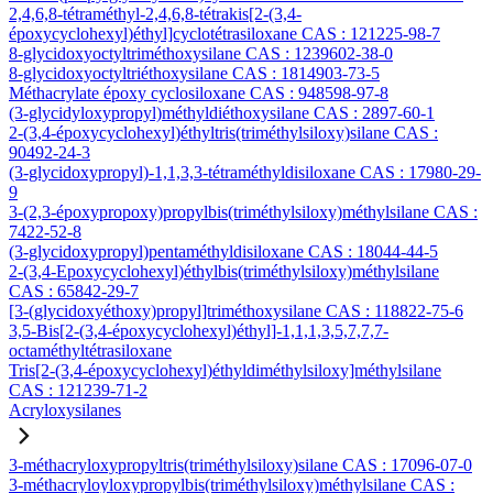
2,4,6,8-tétraméthyl-2,4,6,8-tétrakis[2-(3,4-
époxycyclohexyl)éthyl]cyclotétrasiloxane CAS : 121225-98-7
8-glycidoxyoctyltriméthoxysilane CAS : 1239602-38-0
8-glycidoxyoctyltriéthoxysilane CAS : 1814903-73-5
Méthacrylate époxy cyclosiloxane CAS : 948598-97-8
(3-glycidyloxypropyl)méthyldiéthoxysilane CAS : 2897-60-1
2-(3,4-époxycyclohexyl)éthyltris(triméthylsiloxy)silane CAS :
90492-24-3
(3-glycidoxypropyl)-1,1,3,3-tétraméthyldisiloxane CAS : 17980-29-
9
3-(2,3-époxypropoxy)propylbis(triméthylsiloxy)méthylsilane CAS :
7422-52-8
(3-glycidoxypropyl)pentaméthyldisiloxane CAS : 18044-44-5
2-(3,4-Epoxycyclohexyl)éthylbis(triméthylsiloxy)méthylsilane
CAS : 65842-29-7
[3-(glycidoxyéthoxy)propyl]triméthoxysilane CAS : 118822-75-6
3,5-Bis[2-(3,4-époxycyclohexyl)éthyl]-1,1,1,3,5,7,7,7-
octaméthyltétrasiloxane
Tris[2-(3,4-époxycyclohexyl)éthyldiméthylsiloxy]méthylsilane
CAS : 121239-71-2
Acryloxysilanes
3-méthacryloxypropyltris(triméthylsiloxy)silane CAS : 17096-07-0
3-méthacryloyloxypropylbis(triméthylsiloxy)méthylsilane CAS :