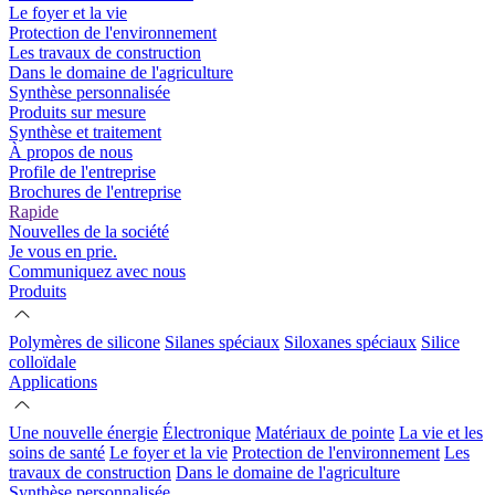
Le foyer et la vie
Protection de l'environnement
Les travaux de construction
Dans le domaine de l'agriculture
Synthèse personnalisée
Produits sur mesure
Synthèse et traitement
À propos de nous
Profile de l'entreprise
Brochures de l'entreprise
Rapide
Nouvelles de la société
Je vous en prie.
Communiquez avec nous
Produits
Polymères de silicone
Silanes spéciaux
Siloxanes spéciaux
Silice
colloïdale
Applications
Une nouvelle énergie
Électronique
Matériaux de pointe
La vie et les
soins de santé
Le foyer et la vie
Protection de l'environnement
Les
travaux de construction
Dans le domaine de l'agriculture
Synthèse personnalisée