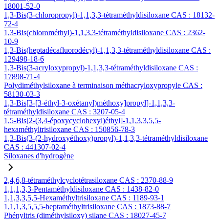
18001-52-0
1,3-Bis(3-chloropropyl)-1,1,3,3-tétraméthyldisiloxane CAS : 18132-
72-4
1,3-Bis(chlorométhyl)-1,1,3,3-tétraméthyldisiloxane CAS : 2362-
10-9
1,3-Bis(heptadécafluorodécyl)-1,1,3,3-tétraméthyldisiloxane CAS :
129498-18-6
1,3-Bis(3-acryloxypropyl)-1,1,3,3-tétraméthyldisiloxane CAS :
17898-71-4
Polydiméthylsiloxane à terminaison méthacryloxypropyle CAS :
58130-03-3
1,3-Bis[3-[3-éthyl-3-oxétanyl)méthoxy]propyl]-1,1,3,3-
tétraméthyldisiloxane CAS : 3207-05-4
1,5-Bis[2-(3,4-époxycyclohexyl)éthyl]-1,1,3,3,5,5-
hexaméthyltrisiloxane CAS : 150856-78-3
1,3-Bis(3-(2-hydroxyéthoxy)propyl)-1,1,3,3-tétraméthyldisiloxane
CAS : 441307-02-4
Siloxanes d'hydrogène
2,4,6,8-tétraméthylcyclotétrasiloxane CAS : 2370-88-9
1,1,1,3,3-Pentaméthyldisiloxane CAS : 1438-82-0
1,1,3,3,5,5-Hexaméthyltrisiloxane CAS : 1189-93-1
1,1,1,3,5,5,5-heptaméthyltrisiloxane CAS : 1873-88-7
Phényltris (diméthylsiloxy) silane CAS : 18027-45-7