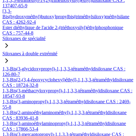
1,1,3,3-tétraméthyl-1-[2-(triméthoxysilyl)éthyl]disiloxane CAS :
137407-65-9
[3,3-
Bis(hydroxyméthyl)butoxy]propylbis(triméthylsiloxy)méthylsilane
CAS : 4262-92-4
Ester diéthylique de l'acide 2-(triéthoxysilyl)éthylphosphonique
CAS : 757-44-8
Siloxanes de spécialité
Siloxanes à double extrémité
1,3-Bis(3-glycidoxypropyl)-1,1,3,3-tétraméthyldisiloxane CAS :
126-80-7
1,3-Bis[2-(3,4-époxycyclohexyl)éthyl]-1,1,3,3-tétraméthyldisiloxane
CAS : 18724-32-8
1,3-Bis(3-méthacryloxypropyl)-1,1,3,3-tétraméthyldisiloxane CAS :
18547-93-8
1,3-Bis(3-aminopropyl)-1,1,3,3-tétraméthyldisiloxane CAS : 2469-
55-8
1,3-Bis(2-aminoéthylaminométhyl)-1,1,3,3-tétraméthyldisiloxane
CAS : 83936-41-8
1,3-Bis(3-aminoéthylaminopropyl)-1,1,3,3-tétraméthyldisiloxane
CAS : 17866-53-4
1,3-Bis(3-mercaptopropyl)-1,1,3,3-tétraméthyldisiloxane CAS :