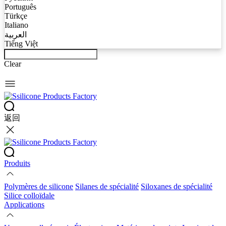
Português
Türkçe
Italiano
العربية
Tiếng Việt
Clear
返回
Produits
Polymères de silicone
Silanes de spécialité
Siloxanes de spécialité
Silice colloïdale
Applications