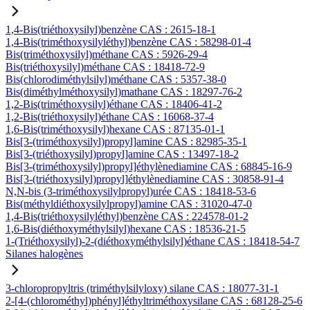
1,4-Bis(triéthoxysilyl)benzène CAS : 2615-18-1
1,4-Bis(triméthoxysilyléthyl)benzène CAS : 58298-01-4
Bis(triméthoxysilyl)méthane CAS : 5926-29-4
Bis(triéthoxysilyl)méthane CAS : 18418-72-9
Bis(chlorodiméthylsilyl)méthane CAS : 5357-38-0
Bis(diméthylméthoxysilyl)mathane CAS : 18297-76-2
1,2-Bis(triméthoxysilyl)éthane CAS : 18406-41-2
1,2-Bis(triéthoxysilyl)éthane CAS : 16068-37-4
1,6-Bis(triméthoxysilyl)hexane CAS : 87135-01-1
Bis[3-(triméthoxysilyl)propyl]amine CAS : 82985-35-1
Bis[3-(triéthoxysilyl)propyl]amine CAS : 13497-18-2
Bis[3-(triméthoxysilyl)propyl]éthylènediamine CAS : 68845-16-9
Bis[3-(triéthoxysilyl)propyl]éthylènediamine CAS : 30858-91-4
N,N-bis (3-triméthoxysilylpropyl)urée CAS : 18418-53-6
Bis(méthyldiéthoxysilylpropyl)amine CAS : 31020-47-0
1,4-Bis(triéthoxysilyléthyl)benzène CAS : 224578-01-2
1,6-Bis(diéthoxyméthylsilyl)hexane CAS : 18536-21-5
1-(Triéthoxysilyl)-2-(diéthoxyméthylsilyl)éthane CAS : 18418-54-7
Silanes halogènes
3-chloropropyltris (triméthylsilyloxy) silane CAS : 18077-31-1
2-[4-(chlorométhyl)phényl]éthyltriméthoxysilane CAS : 68128-25-6