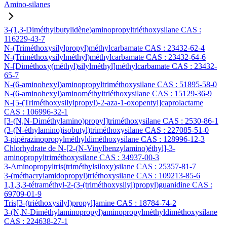
Amino-silanes
3-(1,3-Diméthylbutylidène)aminopropyltriéthoxysilane CAS :
116229-43-7
N-(Triméthoxysilylpropyl)méthylcarbamate CAS : 23432-62-4
N-(Triméthoxysilylméthyl)méthylcarbamate CAS : 23432-64-6
N-[Diméthoxy(méthyl)silylméthyl]méthylcarbamate CAS : 23432-
65-7
N-(6-aminohexyl)aminopropyltriméthoxysilane CAS : 51895-58-0
N-(6-aminohexyl)aminométhyltriéthoxysilane CAS : 15129-36-9
N-[5-(Triméthoxysilylpropyl)-2-aza-1-oxopentyl]caprolactame
CAS : 106996-32-1
[3-(N,N-Diméthylamino)propyl]triméthoxysilane CAS : 2530-86-1
(3-(N-éthylamino)isobutyl)triméthoxysilane CAS : 227085-51-0
3-pipérazinopropylméthyldiméthoxysilane CAS : 128996-12-3
Chlorhydrate de N-[2-(N-Vinylbenzylamino)éthyl]-3-
aminopropyltriméthoxysilane CAS : 34937-00-3
3-Aminopropyltris(triméthylsiloxy)silane CAS : 25357-81-7
3-(méthacrylamidopropyl)triéthoxysilane CAS : 109213-85-6
1,1,3,3-tétraméthyl-2-(3-(triméthoxysilyl)propyl)guanidine CAS :
69709-01-9
Tris[3-(triéthoxysilyl)propyl]amine CAS : 18784-74-2
3-(N,N-Diméthylaminopropyl)aminopropylméthyldiméthoxysilane
CAS : 224638-27-1