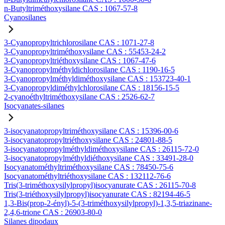
n-Butyltriméthoxysilane CAS : 1067-57-8
Cyanosilanes
3-Cyanopropyltrichlorosilane CAS : 1071-27-8
3-Cyanopropyltriméthoxysilane CAS : 55453-24-2
3-Cyanopropyltriéthoxysilane CAS : 1067-47-6
3-Cyanopropylméthyldichlorosilane CAS : 1190-16-5
3-Cyanopropylméthyldiméthoxysilane CAS : 153723-40-1
3-Cyanopropyldiméthylchlorosilane CAS : 18156-15-5
2-cyanoéthyltriméthoxysilane CAS : 2526-62-7
Isocyanates-silanes
3-isocyanatopropyltriméthoxysilane CAS : 15396-00-6
3-isocyanatopropyltriéthoxysilane CAS : 24801-88-5
3-isocyanatopropylméthyldiméthoxysilane CAS : 26115-72-0
3-isocyanatopropylméthyldiéthoxysilane CAS : 33491-28-0
Isocyanatométhyltriméthoxysilane CAS : 78450-75-6
Isocyanatométhyltriéthoxysilane CAS : 132112-76-6
Tris(3-triméthoxysilylpropyl)isocyanurate CAS : 26115-70-8
Tris(3-triéthoxysilylpropyl)isocyanurate CAS : 82194-46-5
1,3-Bis(prop-2-ényl)-5-(3-triméthoxysilylpropyl)-1,3,5-triazinane-
2,4,6-trione CAS : 26903-80-0
Silanes dipodaux