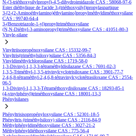
N-(3-triéthoxysilylpropyl)-4,5-dihydroimidazole CAS : 58068-97-6
Ester diéthylique de l'acide 3-(triéthoxysilyl)propylaspartique
3-[2-(2-Aminoéthylamino)éthylamino]propylméthyldiméthoxysilane
CAS : 99740-64-4
3-(Benzotriazole-1-yl)propyltriméthoxysilane
(N,N-Diéthyl-3-aminopropyl)triméthoxysilane CAS : 41051-80-3
Vinyle-silane
Vinyltriisopropénoxysilane CAS : 15332-99-7
Vinyltris(triméthylsiloxy)silane CAS : 5356-84-3
Vinyldiméthylchlorosilane CAS : 1719-58-0
1,3-Divinyl-1,1,3,3-tétraméthyldisilazane CAS : 7691-02-3
1,3,5-Triméthyl-1,3,5-trivinylcyclotrisiloxane CAS : 3901-77-7
2,4,6,8-tétraméthyl-2,4,6,8-tétravinylcyclotétrasiloxane CAS : 2554-
06-5
1,3-Divinyl-1,1,3,3-Tétraméthoxydisiloxane CAS : 18293-85-1
(4-vinylphényl)triméthoxysilane CAS : 18001-13-3
Phénylsilanes
Phényltrisisopropényloxysilane CAS : 52301-18-5
Phényltris (triméthylsiloxy) silane CAS : 2116-84-9
Méthylphényldiméthoxysilane CAS : 3027-21-2
Méthylphényldiéthoxysilane CAS : 775-56-4