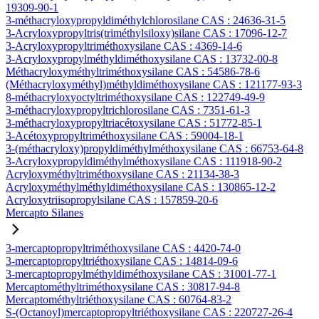
19309-90-1
3-méthacryloxypropyldiméthylchlorosilane CAS : 24636-31-5
3-Acryloxypropyltris(triméthylsiloxy)silane CAS : 17096-12-7
3-Acryloxypropyltriméthoxysilane CAS : 4369-14-6
3-Acryloxypropylméthyldiméthoxysilane CAS : 13732-00-8
Méthacryloxyméthyltriméthoxysilane CAS : 54586-78-6
(Méthacryloxyméthyl)méthyldiméthoxysilane CAS : 121177-93-3
8-méthacryloxyoctyltriméthoxysilane CAS : 122749-49-9
3-méthacryloxypropyltrichlorosilane CAS : 7351-61-3
3-méthacryloxypropyltriacétoxysilane CAS : 51772-85-1
3-Acétoxypropyltriméthoxysilane CAS : 59004-18-1
3-(méthacryloxy)propyldiméthylméthoxysilane CAS : 66753-64-8
3-Acryloxypropyldiméthylméthoxysilane CAS : 111918-90-2
Acryloxyméthyltriméthoxysilane CAS : 21134-38-3
Acryloxyméthylméthyldiméthoxysilane CAS : 130865-12-2
Acryloxytriisopropylsilane CAS : 157859-20-6
Mercapto Silanes
3-mercaptopropyltriméthoxysilane CAS : 4420-74-0
3-mercaptopropyltriéthoxysilane CAS : 14814-09-6
3-mercaptopropylméthyldiméthoxysilane CAS : 31001-77-1
Mercaptométhyltriméthoxysilane CAS : 30817-94-8
Mercaptométhyltriéthoxysilane CAS : 60764-83-2
S-(Octanoyl)mercaptopropyltriéthoxysilane CAS : 220727-26-4