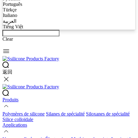
Português
Türkçe
Italiano
العربية
Tiếng Việt
Clear
返回
Produits
Polymères de silicone
Silanes de spécialité
Siloxanes de spécialité
Silice colloïdale
Applications