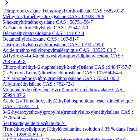
Tétrapropoxysilane Tétrapropyl Orthosilicate CAS : 682-01-9
Méthyltris(triméthylsiloxy)silane CAS : 17928-28-8
5-hexényltriméthoxysilane CAS : 58751-56-7
Acétate de triméthylsilyle CAS : 2754-27-0
Décaméthyltétrasiloxane CAS : 141-62-8
Octaméthyltrisiloxane CAS : 107-51-7
Tris(triméthylsiloxy)chlorosilane CAS : 17905-99-6
Acide triéthoxysilylpropylmaléamique CAS : 33525-68-7
2-Hydroxy-4-(3-triéthoxysilylpropoxy)diphénylcétone CAS :
79876-59-8
Chloro-diméthyl-(2-naphtalényl-2-éthyl)silane CAS : 94847-57-7
(2-Pyrényl-1-éthyl)diméthylchlorosilane CAS : 105594-64-6
2-(Carbométhoxy)éthyltriméthoxysilane CAS : 76301-00-3
Allyltriméthylsilane CAS : 762-72-1
Monométhyle (éthylène glycol) propyltriméthoxysilane CAS :
65994-07-2
Acide (2-(Triméthoxysilyl)éthyl)phosphonique, ester diméthylique
CAS : 20728-21-6
3-(2-hydroxyéthoxy)propylbis(triméthylsiloxy)méthylsilane CAS :
23785-50-4
Sel trisodique de triacétate de N-
(Triméthoxysilylpropyl)éthylènediamine (solution à 35 % dans l'eau)
CAS : 128850-89-5