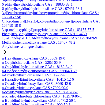
3-phénylpropyldiméthylchlorosilane CAS : 17146-09-7
6-phénylhexyltrichlorosilane CAS : 18035-33-1
6-phénylhexyldiméthylchlorosilane CAS : 97451-53-1
3-(Pentabromophénylméthoxy)propyldiméthylchlorosilane CAS :
166546-37-8
Chlorodiméthyl[3-(2,3,4,5,6-pentafluorophényl)propyl]silane CAS :
157499-19-9
3-(p-méthoxyphényl)propyltrichlorosilane CAS : 163155-57-5
Phényltris (vinyldiméthylsiloxy) silane CAS : 60111-47-9
1,3-Diphényl-1,1,3,3-tétraméthoxydisiloxane CAS : 17938-09-9
Méthyldiphénylméthoxysilane CAS : 18407-48-2
Alkylsilanes à longue chaîne
n-Hexyltriméthoxysilane CAS : 3069-19-0
n-Octyltrichlorosilane CAS : 5283-66-9
n-Octyldiméthylchlorosilane CAS : 18162-84-0
n-Dodécyldiméthylchlorosilane CAS : 66604-31-7
n-Octadécyltrichlorosilane CAS : 112-04-9
n-Hexadécyltriméthoxysilane CAS : 16415-12-6
n-Octadécyltriméthoxysilane CAS : 3069-42-9
n-Octadécyltriéthoxysilane CAS : 7399-00-0
n-octadécyldiméthylchlorosilane CAS : 18643-08-8
n-octadécyldiisobutylchlorosilane CAS : 162578-86-1
n-Butyldiméthylméthoxysilane CAS : 64712-50-1
n-Butyldiméthylchlorosilane CAS : 1000-50-6