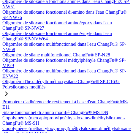
Oligomère de siloxane à fonctions aminés dans l'eau ChangFu® SP-
NW51
Oligomère de siloxane fonctionnel di-amino dans l'eau ChangFu®
SP-NW76
Oligomère de siloxane fonctionnel amino/époxy dans l'eau
ChangFu® SP-NW27
Oligomère de siloxane fonctionnel amino/vinyle dans l'eau
ChangFu® SP-NVW64
Oligomère de siloxane multifonctionnel dans l'eau ChangFu® SP-
NW68
Oligomère de silane multifonctionnel ChangFu® SP-N28
Oligomère de siloxane fonctionnel méthylphényle ChangFu® SP-
MP29
Oligomère de siloxane multifonctionnel dans l'eau ChangFu® SP-
ENW22
Oligomère d'hexadécyltriméthoxysilane ChangFu® SP-C1632
Polysiloxanes modifiés
Promoteur d'adhérence de revêtement à base d'eau ChangFu® MS-
E11
Silane fonctionnel di-amino modifié ChangFu® MS-DN
Copolymères (mercaptopropyl)méthylsiloxane-diméthylsiloxane -
ChangFu® MS-SH
Copolymères (méthacryloxypropyl)méthylsiloxane-diméthylsiloxane