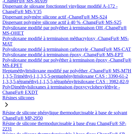
-ChangFu® MS-MA09
Dispersant de siloxane fonctionnel vinylique modifié A-172 -
ChangFu® MS-V35
Dispersant polymère silicone actif -ChangFu® MS-S24
Dispersant polymère silicone actif à 40 % -ChangFu® MS-S25
Polysiloxane modifié par polyéther à terminaison OH -ChangFu®
MS-OHET
Polysiloxane modifié à terminaison méthacryloxy -ChangFu® MS-
MAT
Polysiloxane modifié à terminaison carboxyle -ChangFu® MS-CAT
Polysiloxane modifié à terminaison époxy -ChangFu® MS-EPT
Polysiloxane modifié par polyéther à terminaison époxy -ChangFu®
MS-EPET
Heptaméthyltrisiloxane modifié par polyéther -ChangFu® MS-M7H
1,3,5-Triméthyl-1,1,3,5,5-pentaphényltrisiloxane CAS : 3390-61-2
1,3,3,5-tétraméthyl-1,1,5,5-tétraphényltrisiloxane CAS : 3982-82-9
PolyDiméthylsiloxanes à terminaison époxycyclohexyléthyle -
ChangFu® EXDT
Résines silicones
Résine de silicone phénylique thermodurcissable à base de solvant
ChangFu® MP-2950
Résine de silicone thermodurcissable à base d'eau ChangFu® SP-
2231