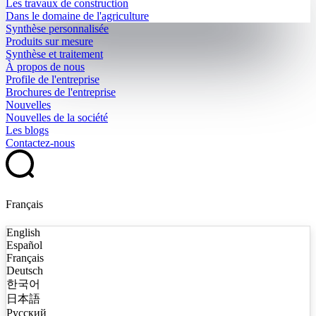
Les travaux de construction
Dans le domaine de l'agriculture
Synthèse personnalisée
Produits sur mesure
Synthèse et traitement
À propos de nous
Profile de l'entreprise
Brochures de l'entreprise
Nouvelles
Nouvelles de la société
Les blogs
Contactez-nous
Français
English
Español
Français
Deutsch
한국어
日本語
Русский