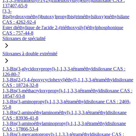
1,1,3,3-tétraméthyl-1-[2-(triméthoxysilyl)éthyl]disiloxane CAS :
137407-65-9
[3,3-
Bis(hydroxyméthyl)butoxy]propylbis(triméthylsiloxy)méthylsilane
CAS : 4262-92-4
Ester diéthylique de l'acide 2-(triéthoxysilyl)éthylphosphonique
CAS : 757-44-8
Siloxanes de spécialité
Siloxanes à double extrémité
1,3-Bis(3-glycidoxypropyl)-1,1,3,3-tétraméthyldisiloxane CAS :
126-80-7
1,3-Bis[2-(3,4-époxycyclohexyl)éthyl]-1,1,3,3-tétraméthyldisiloxane
CAS : 18724-32-8
1,3-Bis(3-méthacryloxypropyl)-1,1,3,3-tétraméthyldisiloxane CAS :
18547-93-8
1,3-Bis(3-aminopropyl)-1,1,3,3-tétraméthyldisiloxane CAS : 2469-
55-8
1,3-Bis(2-aminoéthylaminométhyl)-1,1,3,3-tétraméthyldisiloxane
CAS : 83936-41-8
1,3-Bis(3-aminoéthylaminopropyl)-1,1,3,3-tétraméthyldisiloxane
CAS : 17866-53-4
1,3-Bis(3-mercaptopropyl)-1,1,3,3-tétraméthyldisiloxane CAS :