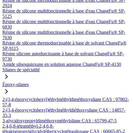
Résine de silicone thermodurcissable à base d'eau ChangFu® SP-
2924
Résine de silicone multifonctionnelle à base d'eau ChangFu® SP-
5125
Résine de silicone multifonctionnelle à base d'eau ChangFu® SP-
6830
Résine de silicone multifonctionnelle à base d'eau ChangFu® SP-
7630
Résine de silicone thermodurcissable à base de solvant ChangFu®
SP-9115
Résine silicone autodurcissante à base de solvant ChangFu® SP-
9730
Amide silsesquioxane en solution aqueuse ChangFu® SP-4130
Silanes de spécialité
Époxy-silanes
2-(3,4-époxycyclohexyl)éthylméthyldiméthoxysilane CAS : 97802-
57-8
2-(3,4-époxycyclohexyl)éthylméthyldiéthoxysilane CAS : 14857-
35-3
3-glycidoxypropyldiméthoxyméthylsilane CAS : 65799-47-5
2,4,6,8-tétraméthyl-2,4,6,8-
tétrakis(propylglycidyléther)cyclotétrasiloxane CAS : 60665-85-2