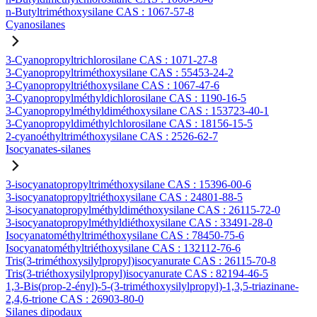
n-Butyltriméthoxysilane CAS : 1067-57-8
Cyanosilanes
3-Cyanopropyltrichlorosilane CAS : 1071-27-8
3-Cyanopropyltriméthoxysilane CAS : 55453-24-2
3-Cyanopropyltriéthoxysilane CAS : 1067-47-6
3-Cyanopropylméthyldichlorosilane CAS : 1190-16-5
3-Cyanopropylméthyldiméthoxysilane CAS : 153723-40-1
3-Cyanopropyldiméthylchlorosilane CAS : 18156-15-5
2-cyanoéthyltriméthoxysilane CAS : 2526-62-7
Isocyanates-silanes
3-isocyanatopropyltriméthoxysilane CAS : 15396-00-6
3-isocyanatopropyltriéthoxysilane CAS : 24801-88-5
3-isocyanatopropylméthyldiméthoxysilane CAS : 26115-72-0
3-isocyanatopropylméthyldiéthoxysilane CAS : 33491-28-0
Isocyanatométhyltriméthoxysilane CAS : 78450-75-6
Isocyanatométhyltriéthoxysilane CAS : 132112-76-6
Tris(3-triméthoxysilylpropyl)isocyanurate CAS : 26115-70-8
Tris(3-triéthoxysilylpropyl)isocyanurate CAS : 82194-46-5
1,3-Bis(prop-2-ényl)-5-(3-triméthoxysilylpropyl)-1,3,5-triazinane-
2,4,6-trione CAS : 26903-80-0
Silanes dipodaux