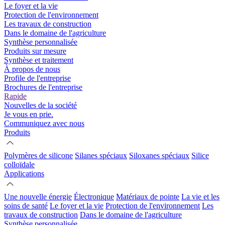
Le foyer et la vie
Protection de l'environnement
Les travaux de construction
Dans le domaine de l'agriculture
Synthèse personnalisée
Produits sur mesure
Synthèse et traitement
À propos de nous
Profile de l'entreprise
Brochures de l'entreprise
Rapide
Nouvelles de la société
Je vous en prie.
Communiquez avec nous
Produits
Polymères de silicone
Silanes spéciaux
Siloxanes spéciaux
Silice
colloïdale
Applications
Une nouvelle énergie
Électronique
Matériaux de pointe
La vie et les
soins de santé
Le foyer et la vie
Protection de l'environnement
Les
travaux de construction
Dans le domaine de l'agriculture
Synthèse personnalisée