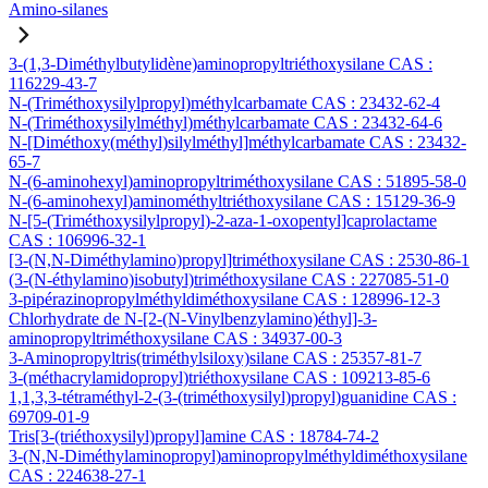
Amino-silanes
3-(1,3-Diméthylbutylidène)aminopropyltriéthoxysilane CAS :
116229-43-7
N-(Triméthoxysilylpropyl)méthylcarbamate CAS : 23432-62-4
N-(Triméthoxysilylméthyl)méthylcarbamate CAS : 23432-64-6
N-[Diméthoxy(méthyl)silylméthyl]méthylcarbamate CAS : 23432-
65-7
N-(6-aminohexyl)aminopropyltriméthoxysilane CAS : 51895-58-0
N-(6-aminohexyl)aminométhyltriéthoxysilane CAS : 15129-36-9
N-[5-(Triméthoxysilylpropyl)-2-aza-1-oxopentyl]caprolactame
CAS : 106996-32-1
[3-(N,N-Diméthylamino)propyl]triméthoxysilane CAS : 2530-86-1
(3-(N-éthylamino)isobutyl)triméthoxysilane CAS : 227085-51-0
3-pipérazinopropylméthyldiméthoxysilane CAS : 128996-12-3
Chlorhydrate de N-[2-(N-Vinylbenzylamino)éthyl]-3-
aminopropyltriméthoxysilane CAS : 34937-00-3
3-Aminopropyltris(triméthylsiloxy)silane CAS : 25357-81-7
3-(méthacrylamidopropyl)triéthoxysilane CAS : 109213-85-6
1,1,3,3-tétraméthyl-2-(3-(triméthoxysilyl)propyl)guanidine CAS :
69709-01-9
Tris[3-(triéthoxysilyl)propyl]amine CAS : 18784-74-2
3-(N,N-Diméthylaminopropyl)aminopropylméthyldiméthoxysilane
CAS : 224638-27-1