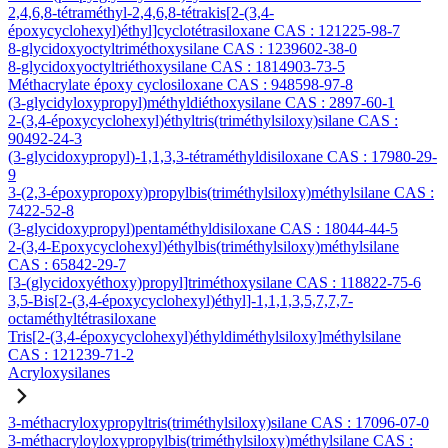
2,4,6,8-tétraméthyl-2,4,6,8-tétrakis[2-(3,4-
époxycyclohexyl)éthyl]cyclotétrasiloxane CAS : 121225-98-7
8-glycidoxyoctyltriméthoxysilane CAS : 1239602-38-0
8-glycidoxyoctyltriéthoxysilane CAS : 1814903-73-5
Méthacrylate époxy cyclosiloxane CAS : 948598-97-8
(3-glycidyloxypropyl)méthyldiéthoxysilane CAS : 2897-60-1
2-(3,4-époxycyclohexyl)éthyltris(triméthylsiloxy)silane CAS :
90492-24-3
(3-glycidoxypropyl)-1,1,3,3-tétraméthyldisiloxane CAS : 17980-29-
9
3-(2,3-époxypropoxy)propylbis(triméthylsiloxy)méthylsilane CAS :
7422-52-8
(3-glycidoxypropyl)pentaméthyldisiloxane CAS : 18044-44-5
2-(3,4-Epoxycyclohexyl)éthylbis(triméthylsiloxy)méthylsilane
CAS : 65842-29-7
[3-(glycidoxyéthoxy)propyl]triméthoxysilane CAS : 118822-75-6
3,5-Bis[2-(3,4-époxycyclohexyl)éthyl]-1,1,1,3,5,7,7,7-
octaméthyltétrasiloxane
Tris[2-(3,4-époxycyclohexyl)éthyldiméthylsiloxy]méthylsilane
CAS : 121239-71-2
Acryloxysilanes
3-méthacryloxypropyltris(triméthylsiloxy)silane CAS : 17096-07-0
3-méthacryloyloxypropylbis(triméthylsiloxy)méthylsilane CAS :