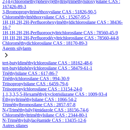
2-[4-(chlorométhyl)phényl]éthyltris(triméthylsiloxy)silane CAS :
167426-89-3
3-Bromopropyltriméthoxysilane CAS : 51826-90-5
Chlorométhyltriéthoxysilane CAS : 15267-95-5
1H,1H,2H,2H-Perfluorohexylméthyldichlorosilane CAS : 38436-
16-7
1H,1H,2H,2H-Perfluorooctyltrichlorosilane CAS : 78560-45-9
1H,1H,2H,2H-Perfluorodécyltrichlorosilane CAS : 78560-44-8
Chlorométhydichlorosilane CAS : 18170-89-3
Agents silylants
tert-butyldiméthylchlorosilane CAS : 18162-48-6
tert-butyldiphénylchlorosilane CAS : 58479-61-1
Triéthylsilane CAS : 617-86-7
Triéthylchlorosilane CAS : 994-30-9
Triisopropylsilane CAS : 6459-79-6
Triisopropylchlorosilane CAS : 13154-24-0
1,1,3,3,5,5-Hexaméthylcyclotrisilazane CAS : 1009-93-4
Éthynyltriméthylsilane CAS : 1066-54-2
Triméthylbromosilane CAS : 2857-97-8
N-(Triméthylsilyl)imidazole CAS : 18156-74-6
Chlorométhyltriméthylsilane CAS : 2344-80-1
N-Triméthylsilylacétamide CAS : 13435-12-6
Autres silanes