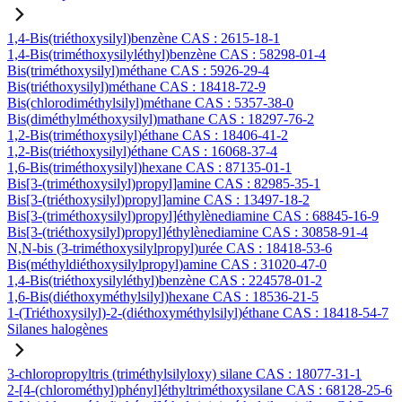
1,4-Bis(triéthoxysilyl)benzène CAS : 2615-18-1
1,4-Bis(triméthoxysilyléthyl)benzène CAS : 58298-01-4
Bis(triméthoxysilyl)méthane CAS : 5926-29-4
Bis(triéthoxysilyl)méthane CAS : 18418-72-9
Bis(chlorodiméthylsilyl)méthane CAS : 5357-38-0
Bis(diméthylméthoxysilyl)mathane CAS : 18297-76-2
1,2-Bis(triméthoxysilyl)éthane CAS : 18406-41-2
1,2-Bis(triéthoxysilyl)éthane CAS : 16068-37-4
1,6-Bis(triméthoxysilyl)hexane CAS : 87135-01-1
Bis[3-(triméthoxysilyl)propyl]amine CAS : 82985-35-1
Bis[3-(triéthoxysilyl)propyl]amine CAS : 13497-18-2
Bis[3-(triméthoxysilyl)propyl]éthylènediamine CAS : 68845-16-9
Bis[3-(triéthoxysilyl)propyl]éthylènediamine CAS : 30858-91-4
N,N-bis (3-triméthoxysilylpropyl)urée CAS : 18418-53-6
Bis(méthyldiéthoxysilylpropyl)amine CAS : 31020-47-0
1,4-Bis(triéthoxysilyléthyl)benzène CAS : 224578-01-2
1,6-Bis(diéthoxyméthylsilyl)hexane CAS : 18536-21-5
1-(Triéthoxysilyl)-2-(diéthoxyméthylsilyl)éthane CAS : 18418-54-7
Silanes halogènes
3-chloropropyltris (triméthylsilyloxy) silane CAS : 18077-31-1
2-[4-(chlorométhyl)phényl]éthyltriméthoxysilane CAS : 68128-25-6