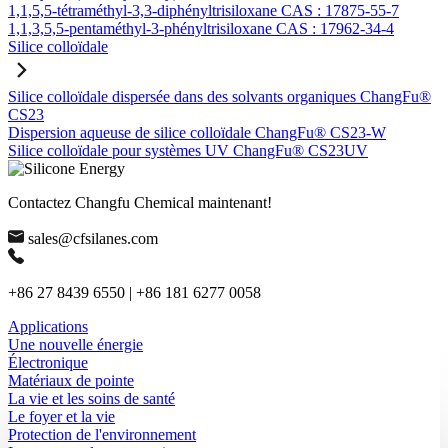
1,1,5,5-tétraméthyl-3,3-diphényltrisiloxane CAS : 17875-55-7
1,1,3,5,5-pentaméthyl-3-phényltrisiloxane CAS : 17962-34-4
Silice colloïdale
Silice colloïdale dispersée dans des solvants organiques ChangFu®
CS23
Dispersion aqueuse de silice colloïdale ChangFu® CS23-W
Silice colloïdale pour systèmes UV ChangFu® CS23UV
Contactez Changfu Chemical maintenant!
sales@cfsilanes.com
+86 27 8439 6550 | +86 181 6277 0058
Applications
Une nouvelle énergie
Électronique
Matériaux de pointe
La vie et les soins de santé
Le foyer et la vie
Protection de l'environnement