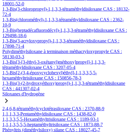
18001-52-0
1,3-Bis(3-chloropropyl)-1,1,3,3-tétraméthyldisiloxane CAS : 18132-
72-4
1,3-Bis(chlorométhyl)-1,1,3,3-tétraméthyldisiloxane CAS : 2362-
10-9
1,3-Bis(heptadécafluorodécyl)-1,1,3,3-tétraméthyldisiloxane CAS :
129498-18-6
1,3-Bis(3-acryloxypropyl)-1,1,3,3-tétraméthyldisiloxane CAS :
17898-71-4
Polydiméthylsiloxane à terminaison méthacryloxypropyle CAS :
58130-03-3
1,3-Bis[3-[3-éthyl-3-oxétanyl)méthoxy]propyl]-1,1,3,3-
tétraméthyldisiloxane CAS : 3207-05-4
1,5-Bis[2-(3,4-époxycyclohexyl)éthyl]-1,1,3,3,5,5-
hexaméthyltrisiloxane CAS : 150856-78-3
1,3-Bis(3-(2-hydroxyéthoxy)propyl)-1,1,3,3-tétraméthyldisiloxane
CAS : 441307-02-4
Siloxanes d'hydrogène
2,4,6,8-tétraméthylcyclotétrasiloxane CAS : 2370-88-9
1,1,1,3,3-Pentaméthyldisiloxane CAS : 1438-82-0
1,1,3,3,5,5-Hexaméthyltrisiloxane CAS : 1189-93-1
1,1,1,3,5,5,5-heptaméthyltrisiloxane CAS : 1873-88-7
Phényltris (diméthylsiloxy) silane CAS : 18027-45-7