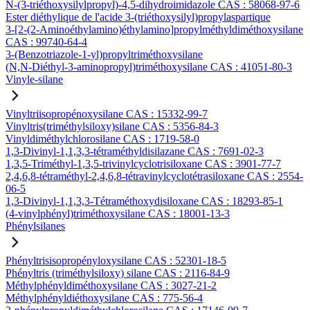
N-(3-triéthoxysilylpropyl)-4,5-dihydroimidazole CAS : 58068-97-6
Ester diéthylique de l'acide 3-(triéthoxysilyl)propylaspartique
3-[2-(2-Aminoéthylamino)éthylamino]propylméthyldiméthoxysilane
CAS : 99740-64-4
3-(Benzotriazole-1-yl)propyltriméthoxysilane
(N,N-Diéthyl-3-aminopropyl)triméthoxysilane CAS : 41051-80-3
Vinyle-silane
Vinyltriisopropénoxysilane CAS : 15332-99-7
Vinyltris(triméthylsiloxy)silane CAS : 5356-84-3
Vinyldiméthylchlorosilane CAS : 1719-58-0
1,3-Divinyl-1,1,3,3-tétraméthyldisilazane CAS : 7691-02-3
1,3,5-Triméthyl-1,3,5-trivinylcyclotrisiloxane CAS : 3901-77-7
2,4,6,8-tétraméthyl-2,4,6,8-tétravinylcyclotétrasiloxane CAS : 2554-
06-5
1,3-Divinyl-1,1,3,3-Tétraméthoxydisiloxane CAS : 18293-85-1
(4-vinylphényl)triméthoxysilane CAS : 18001-13-3
Phénylsilanes
Phényltrisisopropényloxysilane CAS : 52301-18-5
Phényltris (triméthylsiloxy) silane CAS : 2116-84-9
Méthylphényldiméthoxysilane CAS : 3027-21-2
Méthylphényldiéthoxysilane CAS : 775-56-4