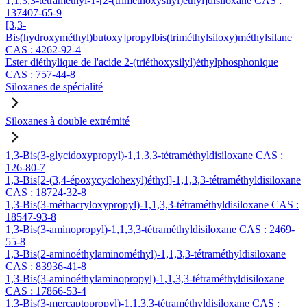
1,1,3,3-tétraméthyl-1-[2-(triméthoxysilyl)éthyl]disiloxane CAS :
137407-65-9
[3,3-
Bis(hydroxyméthyl)butoxy]propylbis(triméthylsiloxy)méthylsilane
CAS : 4262-92-4
Ester diéthylique de l'acide 2-(triéthoxysilyl)éthylphosphonique
CAS : 757-44-8
Siloxanes de spécialité
Siloxanes à double extrémité
1,3-Bis(3-glycidoxypropyl)-1,1,3,3-tétraméthyldisiloxane CAS :
126-80-7
1,3-Bis[2-(3,4-époxycyclohexyl)éthyl]-1,1,3,3-tétraméthyldisiloxane
CAS : 18724-32-8
1,3-Bis(3-méthacryloxypropyl)-1,1,3,3-tétraméthyldisiloxane CAS :
18547-93-8
1,3-Bis(3-aminopropyl)-1,1,3,3-tétraméthyldisiloxane CAS : 2469-
55-8
1,3-Bis(2-aminoéthylaminométhyl)-1,1,3,3-tétraméthyldisiloxane
CAS : 83936-41-8
1,3-Bis(3-aminoéthylaminopropyl)-1,1,3,3-tétraméthyldisiloxane
CAS : 17866-53-4
1,3-Bis(3-mercaptopropyl)-1,1,3,3-tétraméthyldisiloxane CAS :