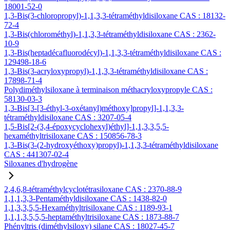
18001-52-0
1,3-Bis(3-chloropropyl)-1,1,3,3-tétraméthyldisiloxane CAS : 18132-
72-4
1,3-Bis(chlorométhyl)-1,1,3,3-tétraméthyldisiloxane CAS : 2362-
10-9
1,3-Bis(heptadécafluorodécyl)-1,1,3,3-tétraméthyldisiloxane CAS :
129498-18-6
1,3-Bis(3-acryloxypropyl)-1,1,3,3-tétraméthyldisiloxane CAS :
17898-71-4
Polydiméthylsiloxane à terminaison méthacryloxypropyle CAS :
58130-03-3
1,3-Bis[3-[3-éthyl-3-oxétanyl)méthoxy]propyl]-1,1,3,3-
tétraméthyldisiloxane CAS : 3207-05-4
1,5-Bis[2-(3,4-époxycyclohexyl)éthyl]-1,1,3,3,5,5-
hexaméthyltrisiloxane CAS : 150856-78-3
1,3-Bis(3-(2-hydroxyéthoxy)propyl)-1,1,3,3-tétraméthyldisiloxane
CAS : 441307-02-4
Siloxanes d'hydrogène
2,4,6,8-tétraméthylcyclotétrasiloxane CAS : 2370-88-9
1,1,1,3,3-Pentaméthyldisiloxane CAS : 1438-82-0
1,1,3,3,5,5-Hexaméthyltrisiloxane CAS : 1189-93-1
1,1,1,3,5,5,5-heptaméthyltrisiloxane CAS : 1873-88-7
Phényltris (diméthylsiloxy) silane CAS : 18027-45-7