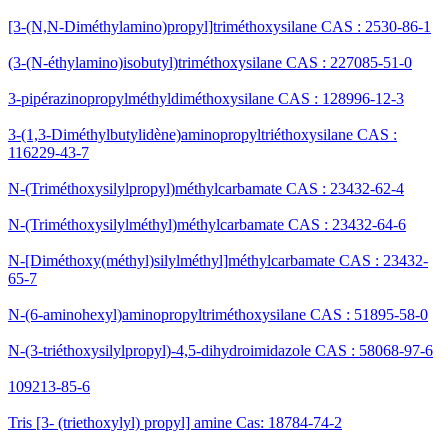
[3-(N,N-Diméthylamino)propyl]triméthoxysilane CAS : 2530-86-1
(3-(N-éthylamino)isobutyl)triméthoxysilane CAS : 227085-51-0
3-pipérazinopropylméthyldiméthoxysilane CAS : 128996-12-3
3-(1,3-Diméthylbutylidène)aminopropyltriéthoxysilane CAS :
116229-43-7
N-(Triméthoxysilylpropyl)méthylcarbamate CAS : 23432-62-4
N-(Triméthoxysilylméthyl)méthylcarbamate CAS : 23432-64-6
N-[Diméthoxy(méthyl)silylméthyl]méthylcarbamate CAS : 23432-
65-7
N-(6-aminohexyl)aminopropyltriméthoxysilane CAS : 51895-58-0
N-(3-triéthoxysilylpropyl)-4,5-dihydroimidazole CAS : 58068-97-6
109213-85-6
Tris [3- (triethoxylyl) propyl] amine Cas: 18784-74-2