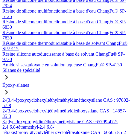
Résine de silicone thermodurcissable à base d'eau ChangFu® SP-
2924
Résine de silicone multifonctionnelle à base d'eau ChangFu® SP-
5125
Résine de silicone multifonctionnelle à base d'eau ChangFu® SP-
6830
Résine de silicone multifonctionnelle à base d'eau ChangFu® SP-
7630
Résine de silicone thermodurcissable à base de solvant ChangFu®
SP-9115
Résine silicone autodurcissante à base de solvant ChangFu® SP-
9730
Amide silsesquioxane en solution aqueuse ChangFu® SP-4130
Silanes de spécialité
Époxy-silanes
2-(3,4-époxycyclohexyl)éthylméthyldiméthoxysilane CAS : 97802-
57-8
2-(3,4-époxycyclohexyl)éthylméthyldiéthoxysilane CAS : 14857-
35-3
3-glycidoxypropyldiméthoxyméthylsilane CAS : 65799-47-5
2,4,6,8-tétraméthyl-2,4,6,8-
tétrakis(propylglycidyléther)cyclotétrasiloxane CAS : 60665-85-2