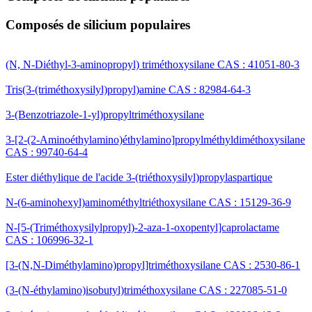
Composés de silicium populaires
(N, N-Diéthyl-3-aminopropyl) triméthoxysilane CAS : 41051-80-3
Tris(3-(triméthoxysilyl)propyl)amine CAS : 82984-64-3
3-(Benzotriazole-1-yl)propyltriméthoxysilane
3-[2-(2-Aminoéthylamino)éthylamino]propylméthyldiméthoxysilane
CAS : 99740-64-4
Ester diéthylique de l'acide 3-(triéthoxysilyl)propylaspartique
N-(6-aminohexyl)aminométhyltriéthoxysilane CAS : 15129-36-9
N-[5-(Triméthoxysilylpropyl)-2-aza-1-oxopentyl]caprolactame
CAS : 106996-32-1
[3-(N,N-Diméthylamino)propyl]triméthoxysilane CAS : 2530-86-1
(3-(N-éthylamino)isobutyl)triméthoxysilane CAS : 227085-51-0