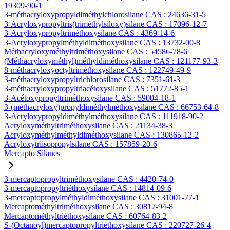
19309-90-1
3-méthacryloxypropyldiméthylchlorosilane CAS : 24636-31-5
3-Acryloxypropyltris(triméthylsiloxy)silane CAS : 17096-12-7
3-Acryloxypropyltriméthoxysilane CAS : 4369-14-6
3-Acryloxypropylméthyldiméthoxysilane CAS : 13732-00-8
Méthacryloxyméthyltriméthoxysilane CAS : 54586-78-6
(Méthacryloxyméthyl)méthyldiméthoxysilane CAS : 121177-93-3
8-méthacryloxyoctyltriméthoxysilane CAS : 122749-49-9
3-méthacryloxypropyltrichlorosilane CAS : 7351-61-3
3-méthacryloxypropyltriacétoxysilane CAS : 51772-85-1
3-Acétoxypropyltriméthoxysilane CAS : 59004-18-1
3-(méthacryloxy)propyldiméthylméthoxysilane CAS : 66753-64-8
3-Acryloxypropyldiméthylméthoxysilane CAS : 111918-90-2
Acryloxyméthyltriméthoxysilane CAS : 21134-38-3
Acryloxyméthylméthyldiméthoxysilane CAS : 130865-12-2
Acryloxytriisopropylsilane CAS : 157859-20-6
Mercapto Silanes
3-mercaptopropyltriméthoxysilane CAS : 4420-74-0
3-mercaptopropyltriéthoxysilane CAS : 14814-09-6
3-mercaptopropylméthyldiméthoxysilane CAS : 31001-77-1
Mercaptométhyltriméthoxysilane CAS : 30817-94-8
Mercaptométhyltriéthoxysilane CAS : 60764-83-2
S-(Octanoyl)mercaptopropyltriéthoxysilane CAS : 220727-26-4