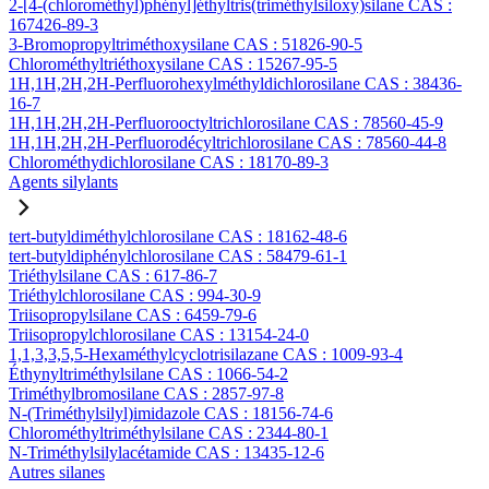
2-[4-(chlorométhyl)phényl]éthyltris(triméthylsiloxy)silane CAS :
167426-89-3
3-Bromopropyltriméthoxysilane CAS : 51826-90-5
Chlorométhyltriéthoxysilane CAS : 15267-95-5
1H,1H,2H,2H-Perfluorohexylméthyldichlorosilane CAS : 38436-
16-7
1H,1H,2H,2H-Perfluorooctyltrichlorosilane CAS : 78560-45-9
1H,1H,2H,2H-Perfluorodécyltrichlorosilane CAS : 78560-44-8
Chlorométhydichlorosilane CAS : 18170-89-3
Agents silylants
tert-butyldiméthylchlorosilane CAS : 18162-48-6
tert-butyldiphénylchlorosilane CAS : 58479-61-1
Triéthylsilane CAS : 617-86-7
Triéthylchlorosilane CAS : 994-30-9
Triisopropylsilane CAS : 6459-79-6
Triisopropylchlorosilane CAS : 13154-24-0
1,1,3,3,5,5-Hexaméthylcyclotrisilazane CAS : 1009-93-4
Éthynyltriméthylsilane CAS : 1066-54-2
Triméthylbromosilane CAS : 2857-97-8
N-(Triméthylsilyl)imidazole CAS : 18156-74-6
Chlorométhyltriméthylsilane CAS : 2344-80-1
N-Triméthylsilylacétamide CAS : 13435-12-6
Autres silanes