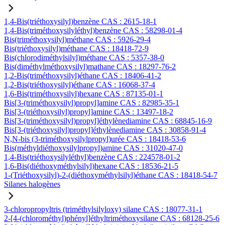
1,4-Bis(triéthoxysilyl)benzène CAS : 2615-18-1
1,4-Bis(triméthoxysilyléthyl)benzène CAS : 58298-01-4
Bis(triméthoxysilyl)méthane CAS : 5926-29-4
Bis(triéthoxysilyl)méthane CAS : 18418-72-9
Bis(chlorodiméthylsilyl)méthane CAS : 5357-38-0
Bis(diméthylméthoxysilyl)mathane CAS : 18297-76-2
1,2-Bis(triméthoxysilyl)éthane CAS : 18406-41-2
1,2-Bis(triéthoxysilyl)éthane CAS : 16068-37-4
1,6-Bis(triméthoxysilyl)hexane CAS : 87135-01-1
Bis[3-(triméthoxysilyl)propyl]amine CAS : 82985-35-1
Bis[3-(triéthoxysilyl)propyl]amine CAS : 13497-18-2
Bis[3-(triméthoxysilyl)propyl]éthylènediamine CAS : 68845-16-9
Bis[3-(triéthoxysilyl)propyl]éthylènediamine CAS : 30858-91-4
N,N-bis (3-triméthoxysilylpropyl)urée CAS : 18418-53-6
Bis(méthyldiéthoxysilylpropyl)amine CAS : 31020-47-0
1,4-Bis(triéthoxysilyléthyl)benzène CAS : 224578-01-2
1,6-Bis(diéthoxyméthylsilyl)hexane CAS : 18536-21-5
1-(Triéthoxysilyl)-2-(diéthoxyméthylsilyl)éthane CAS : 18418-54-7
Silanes halogènes
3-chloropropyltris (triméthylsilyloxy) silane CAS : 18077-31-1
2-[4-(chlorométhyl)phényl]éthyltriméthoxysilane CAS : 68128-25-6