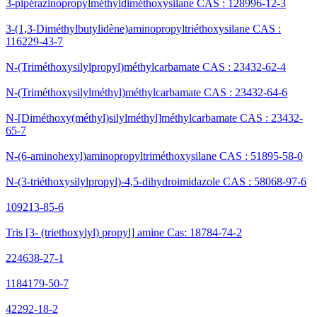
3-pipérazinopropylméthyldiméthoxysilane CAS : 128996-12-3
3-(1,3-Diméthylbutylidène)aminopropyltriéthoxysilane CAS :
116229-43-7
N-(Triméthoxysilylpropyl)méthylcarbamate CAS : 23432-62-4
N-(Triméthoxysilylméthyl)méthylcarbamate CAS : 23432-64-6
N-[Diméthoxy(méthyl)silylméthyl]méthylcarbamate CAS : 23432-
65-7
N-(6-aminohexyl)aminopropyltriméthoxysilane CAS : 51895-58-0
N-(3-triéthoxysilylpropyl)-4,5-dihydroimidazole CAS : 58068-97-6
109213-85-6
Tris [3- (triethoxylyl) propyl] amine Cas: 18784-74-2
224638-27-1
1184179-50-7
42292-18-2