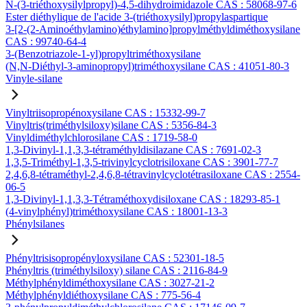
N-(3-triéthoxysilylpropyl)-4,5-dihydroimidazole CAS : 58068-97-6
Ester diéthylique de l'acide 3-(triéthoxysilyl)propylaspartique
3-[2-(2-Aminoéthylamino)éthylamino]propylméthyldiméthoxysilane
CAS : 99740-64-4
3-(Benzotriazole-1-yl)propyltriméthoxysilane
(N,N-Diéthyl-3-aminopropyl)triméthoxysilane CAS : 41051-80-3
Vinyle-silane
Vinyltriisopropénoxysilane CAS : 15332-99-7
Vinyltris(triméthylsiloxy)silane CAS : 5356-84-3
Vinyldiméthylchlorosilane CAS : 1719-58-0
1,3-Divinyl-1,1,3,3-tétraméthyldisilazane CAS : 7691-02-3
1,3,5-Triméthyl-1,3,5-trivinylcyclotrisiloxane CAS : 3901-77-7
2,4,6,8-tétraméthyl-2,4,6,8-tétravinylcyclotétrasiloxane CAS : 2554-
06-5
1,3-Divinyl-1,1,3,3-Tétraméthoxydisiloxane CAS : 18293-85-1
(4-vinylphényl)triméthoxysilane CAS : 18001-13-3
Phénylsilanes
Phényltrisisopropényloxysilane CAS : 52301-18-5
Phényltris (triméthylsiloxy) silane CAS : 2116-84-9
Méthylphényldiméthoxysilane CAS : 3027-21-2
Méthylphényldiéthoxysilane CAS : 775-56-4