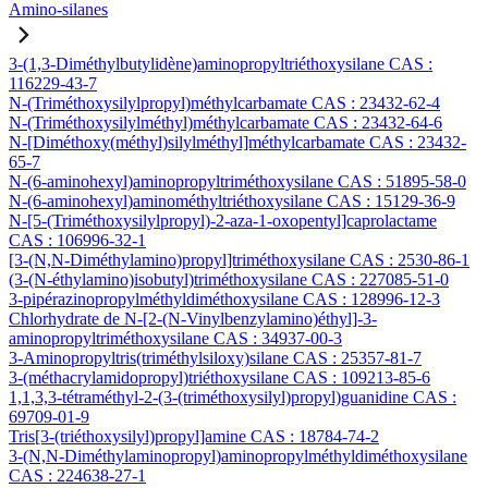
Amino-silanes
3-(1,3-Diméthylbutylidène)aminopropyltriéthoxysilane CAS :
116229-43-7
N-(Triméthoxysilylpropyl)méthylcarbamate CAS : 23432-62-4
N-(Triméthoxysilylméthyl)méthylcarbamate CAS : 23432-64-6
N-[Diméthoxy(méthyl)silylméthyl]méthylcarbamate CAS : 23432-
65-7
N-(6-aminohexyl)aminopropyltriméthoxysilane CAS : 51895-58-0
N-(6-aminohexyl)aminométhyltriéthoxysilane CAS : 15129-36-9
N-[5-(Triméthoxysilylpropyl)-2-aza-1-oxopentyl]caprolactame
CAS : 106996-32-1
[3-(N,N-Diméthylamino)propyl]triméthoxysilane CAS : 2530-86-1
(3-(N-éthylamino)isobutyl)triméthoxysilane CAS : 227085-51-0
3-pipérazinopropylméthyldiméthoxysilane CAS : 128996-12-3
Chlorhydrate de N-[2-(N-Vinylbenzylamino)éthyl]-3-
aminopropyltriméthoxysilane CAS : 34937-00-3
3-Aminopropyltris(triméthylsiloxy)silane CAS : 25357-81-7
3-(méthacrylamidopropyl)triéthoxysilane CAS : 109213-85-6
1,1,3,3-tétraméthyl-2-(3-(triméthoxysilyl)propyl)guanidine CAS :
69709-01-9
Tris[3-(triéthoxysilyl)propyl]amine CAS : 18784-74-2
3-(N,N-Diméthylaminopropyl)aminopropylméthyldiméthoxysilane
CAS : 224638-27-1