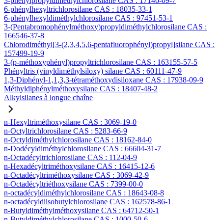
3-phénylpropyldiméthylchlorosilane CAS : 17146-09-7
6-phénylhexyltrichlorosilane CAS : 18035-33-1
6-phénylhexyldiméthylchlorosilane CAS : 97451-53-1
3-(Pentabromophénylméthoxy)propyldiméthylchlorosilane CAS :
166546-37-8
Chlorodiméthyl[3-(2,3,4,5,6-pentafluorophényl)propyl]silane CAS :
157499-19-9
3-(p-méthoxyphényl)propyltrichlorosilane CAS : 163155-57-5
Phényltris (vinyldiméthylsiloxy) silane CAS : 60111-47-9
1,3-Diphényl-1,1,3,3-tétraméthoxydisiloxane CAS : 17938-09-9
Méthyldiphénylméthoxysilane CAS : 18407-48-2
Alkylsilanes à longue chaîne
n-Hexyltriméthoxysilane CAS : 3069-19-0
n-Octyltrichlorosilane CAS : 5283-66-9
n-Octyldiméthylchlorosilane CAS : 18162-84-0
n-Dodécyldiméthylchlorosilane CAS : 66604-31-7
n-Octadécyltrichlorosilane CAS : 112-04-9
n-Hexadécyltriméthoxysilane CAS : 16415-12-6
n-Octadécyltriméthoxysilane CAS : 3069-42-9
n-Octadécyltriéthoxysilane CAS : 7399-00-0
n-octadécyldiméthylchlorosilane CAS : 18643-08-8
n-octadécyldiisobutylchlorosilane CAS : 162578-86-1
n-Butyldiméthylméthoxysilane CAS : 64712-50-1
n-Butyldiméthylchlorosilane CAS : 1000-50-6