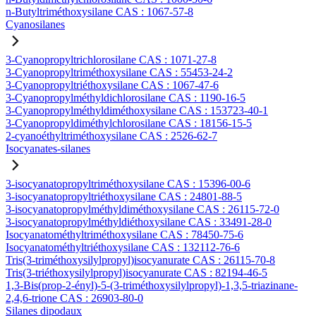
n-Butyltriméthoxysilane CAS : 1067-57-8
Cyanosilanes
3-Cyanopropyltrichlorosilane CAS : 1071-27-8
3-Cyanopropyltriméthoxysilane CAS : 55453-24-2
3-Cyanopropyltriéthoxysilane CAS : 1067-47-6
3-Cyanopropylméthyldichlorosilane CAS : 1190-16-5
3-Cyanopropylméthyldiméthoxysilane CAS : 153723-40-1
3-Cyanopropyldiméthylchlorosilane CAS : 18156-15-5
2-cyanoéthyltriméthoxysilane CAS : 2526-62-7
Isocyanates-silanes
3-isocyanatopropyltriméthoxysilane CAS : 15396-00-6
3-isocyanatopropyltriéthoxysilane CAS : 24801-88-5
3-isocyanatopropylméthyldiméthoxysilane CAS : 26115-72-0
3-isocyanatopropylméthyldiéthoxysilane CAS : 33491-28-0
Isocyanatométhyltriméthoxysilane CAS : 78450-75-6
Isocyanatométhyltriéthoxysilane CAS : 132112-76-6
Tris(3-triméthoxysilylpropyl)isocyanurate CAS : 26115-70-8
Tris(3-triéthoxysilylpropyl)isocyanurate CAS : 82194-46-5
1,3-Bis(prop-2-ényl)-5-(3-triméthoxysilylpropyl)-1,3,5-triazinane-
2,4,6-trione CAS : 26903-80-0
Silanes dipodaux