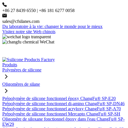
+86 27 8439 6550 | +86 181 6277 0058
sales@cfsilanes.com
Du laboratoire à la vie: changer le monde pour le mieux
Visitez notre site Web chinois
Produits
Polymères de silicone
Oligomères de silane
Prépolymère de silicone fonctionnel époxy ChangFu® SP-E20
Prépolymère de silicone fonctionnel di-amino ChangFu® SP-DN46
Prépolymère de silicone fonctionnel acryloxy ChangFu® SP-A70
Prépolymère de silicone fonctionnel Mercapto ChangFu® SP-SH
Oligomère de siloxane fonctionnel époxy dans l'eau ChangFu® SP-
EW29