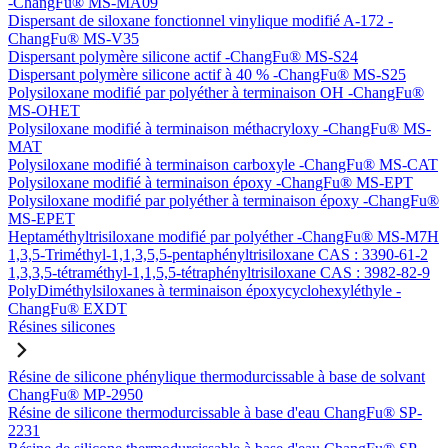
-ChangFu® MS-MA09
Dispersant de siloxane fonctionnel vinylique modifié A-172 -
ChangFu® MS-V35
Dispersant polymère silicone actif -ChangFu® MS-S24
Dispersant polymère silicone actif à 40 % -ChangFu® MS-S25
Polysiloxane modifié par polyéther à terminaison OH -ChangFu®
MS-OHET
Polysiloxane modifié à terminaison méthacryloxy -ChangFu® MS-
MAT
Polysiloxane modifié à terminaison carboxyle -ChangFu® MS-CAT
Polysiloxane modifié à terminaison époxy -ChangFu® MS-EPT
Polysiloxane modifié par polyéther à terminaison époxy -ChangFu®
MS-EPET
Heptaméthyltrisiloxane modifié par polyéther -ChangFu® MS-M7H
1,3,5-Triméthyl-1,1,3,5,5-pentaphényltrisiloxane CAS : 3390-61-2
1,3,3,5-tétraméthyl-1,1,5,5-tétraphényltrisiloxane CAS : 3982-82-9
PolyDiméthylsiloxanes à terminaison époxycyclohexyléthyle -
ChangFu® EXDT
Résines silicones
Résine de silicone phénylique thermodurcissable à base de solvant
ChangFu® MP-2950
Résine de silicone thermodurcissable à base d'eau ChangFu® SP-
2231