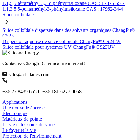
1,1,5,5-tétraméthyl-3,3-diphényltrisiloxane CAS : 17875-55-7
1,1,3,5,5-pentaméthyl-3-phényltrisiloxane CAS : 17962-34-4
Silice colloïdale
Silice colloïdale dispersée dans des solvants organiques ChangFu®
CS23
Dispersion aqueuse de silice colloïdale ChangFu® CS23-W
Silice colloïdale pour systèmes UV ChangFu® CS23UV
Contactez Changfu Chemical maintenant!
sales@cfsilanes.com
+86 27 8439 6550 | +86 181 6277 0058
Applications
Une nouvelle énergie
Électronique
Matériaux de pointe
La vie et les soins de santé
Le foyer et la vie
Protection de l'environnement