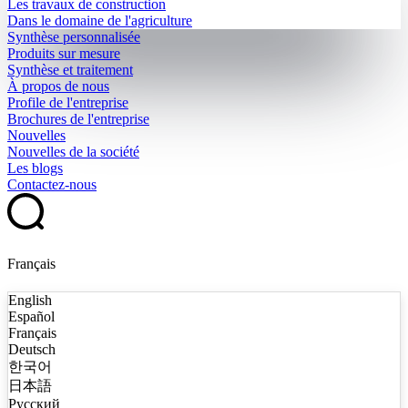
Les travaux de construction
Dans le domaine de l'agriculture
Synthèse personnalisée
Produits sur mesure
Synthèse et traitement
À propos de nous
Profile de l'entreprise
Brochures de l'entreprise
Nouvelles
Nouvelles de la société
Les blogs
Contactez-nous
Français
English
Español
Français
Deutsch
한국어
日本語
Русский