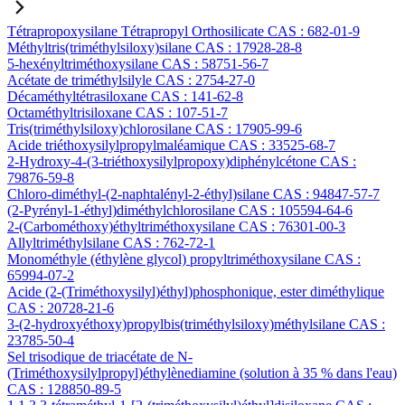
Tétrapropoxysilane Tétrapropyl Orthosilicate CAS : 682-01-9
Méthyltris(triméthylsiloxy)silane CAS : 17928-28-8
5-hexényltriméthoxysilane CAS : 58751-56-7
Acétate de triméthylsilyle CAS : 2754-27-0
Décaméthyltétrasiloxane CAS : 141-62-8
Octaméthyltrisiloxane CAS : 107-51-7
Tris(triméthylsiloxy)chlorosilane CAS : 17905-99-6
Acide triéthoxysilylpropylmaléamique CAS : 33525-68-7
2-Hydroxy-4-(3-triéthoxysilylpropoxy)diphénylcétone CAS :
79876-59-8
Chloro-diméthyl-(2-naphtalényl-2-éthyl)silane CAS : 94847-57-7
(2-Pyrényl-1-éthyl)diméthylchlorosilane CAS : 105594-64-6
2-(Carbométhoxy)éthyltriméthoxysilane CAS : 76301-00-3
Allyltriméthylsilane CAS : 762-72-1
Monométhyle (éthylène glycol) propyltriméthoxysilane CAS :
65994-07-2
Acide (2-(Triméthoxysilyl)éthyl)phosphonique, ester diméthylique
CAS : 20728-21-6
3-(2-hydroxyéthoxy)propylbis(triméthylsiloxy)méthylsilane CAS :
23785-50-4
Sel trisodique de triacétate de N-
(Triméthoxysilylpropyl)éthylènediamine (solution à 35 % dans l'eau)
CAS : 128850-89-5