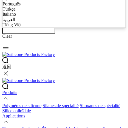
Português
Türkçe
Italiano
العربية
Tiếng Việt
Clear
返回
Produits
Polymères de silicone
Silanes de spécialité
Siloxanes de spécialité
Silice colloïdale
Applications