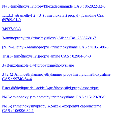
N-(3-triméthoxysilylpropyl)hexadécanamide CAS : 862822-32-0
1,1,3,3-tétraméthyl-2- (3- (triméthoxylyl) propyl) guanidine Cas:
69709-01-9
34937-00-3
3-aminopropyltris (triméthylsiloxy) Silane Cas: 25357-81-7
(N, N-Diéthyl-3-aminopropyl) triméthoxysilane CAS : 41051-80-3
Tris(3-(triméthoxysilyl)propyl)amine CAS : 82984-64-3
3-(Benzotriazole-1-yl)propyltriméthoxysilane
3-[2-(2-Aminoéthylamino)éthylamino]propylméthyldiméthoxysilane
CAS : 99740-64-4
Ester diéthylique de l'acide 3-(triéthoxysilyl)propylaspartique
N-(6-aminohexyl)aminométhyltriéthoxysilane CAS : 15129-36-9
N-[5-(Triméthoxysilylpropyl)-2-aza-1-oxopentyl]caprolactame
CAS : 106996-32-1