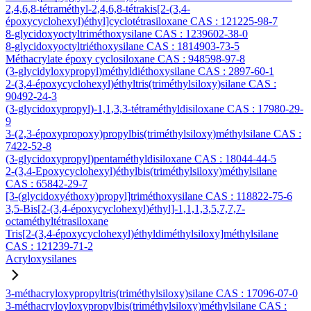
2,4,6,8-tétraméthyl-2,4,6,8-tétrakis[2-(3,4-
époxycyclohexyl)éthyl]cyclotétrasiloxane CAS : 121225-98-7
8-glycidoxyoctyltriméthoxysilane CAS : 1239602-38-0
8-glycidoxyoctyltriéthoxysilane CAS : 1814903-73-5
Méthacrylate époxy cyclosiloxane CAS : 948598-97-8
(3-glycidyloxypropyl)méthyldiéthoxysilane CAS : 2897-60-1
2-(3,4-époxycyclohexyl)éthyltris(triméthylsiloxy)silane CAS :
90492-24-3
(3-glycidoxypropyl)-1,1,3,3-tétraméthyldisiloxane CAS : 17980-29-
9
3-(2,3-époxypropoxy)propylbis(triméthylsiloxy)méthylsilane CAS :
7422-52-8
(3-glycidoxypropyl)pentaméthyldisiloxane CAS : 18044-44-5
2-(3,4-Epoxycyclohexyl)éthylbis(triméthylsiloxy)méthylsilane
CAS : 65842-29-7
[3-(glycidoxyéthoxy)propyl]triméthoxysilane CAS : 118822-75-6
3,5-Bis[2-(3,4-époxycyclohexyl)éthyl]-1,1,1,3,5,7,7,7-
octaméthyltétrasiloxane
Tris[2-(3,4-époxycyclohexyl)éthyldiméthylsiloxy]méthylsilane
CAS : 121239-71-2
Acryloxysilanes
3-méthacryloxypropyltris(triméthylsiloxy)silane CAS : 17096-07-0
3-méthacryloyloxypropylbis(triméthylsiloxy)méthylsilane CAS :