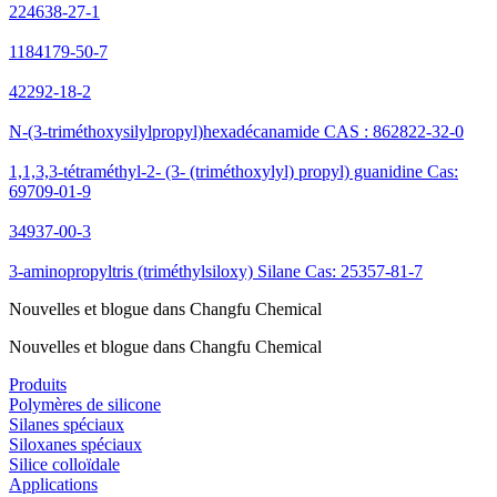
224638-27-1
1184179-50-7
42292-18-2
N-(3-triméthoxysilylpropyl)hexadécanamide CAS : 862822-32-0
1,1,3,3-tétraméthyl-2- (3- (triméthoxylyl) propyl) guanidine Cas:
69709-01-9
34937-00-3
3-aminopropyltris (triméthylsiloxy) Silane Cas: 25357-81-7
Nouvelles et blogue dans Changfu Chemical
Nouvelles et blogue dans Changfu Chemical
Produits
Polymères de silicone
Silanes spéciaux
Siloxanes spéciaux
Silice colloïdale
Applications