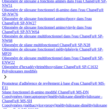
Oligomère de siloxane à fonctions aminés dans l'eau ChangFu® SP-
NW51
Oligomère de siloxane fonctionnel di-amino dans l'eau ChangFu®
SP-NW76
Oligomère de siloxane fonctionnel amino/époxy dans l'eau
ChangFu® SP-NW27
Oligomère de siloxane fonctionnel amino/vinyle dans l'eau
ChangFu® SP-NVW64
Oligomère de siloxane multifonctionnel dans l'eau ChangFu® SP-
NW68
Oligomère de silane multifonctionnel ChangFu® SP-N28
Oligomère de siloxane fonctionnel méthylphényle ChangFu® SP-
MP29
Oligomère de siloxane multifonctionnel dans l'eau ChangFu® SP-
ENW22
Oligomère d'hexadécyltriméthoxysilane ChangFu® SP-C1632
Polysiloxanes modifiés
Promoteur d'adhérence de revêtement à base d'eau ChangFu® MS-
E11
Silane fonctionnel di-amino modifié ChangFu® MS-DN
Copolymères (mercaptopropyl)méthylsiloxane-diméthylsiloxane -
ChangFu® MS-SH
Copolymères (méthacryloxypropyl)méthylsiloxane-diméthylsiloxane