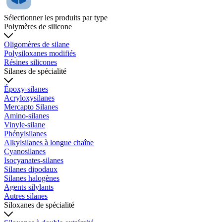
Sélectionner les produits par type
Polymères de silicone
Oligomères de silane
Polysiloxanes modifiés
Résines silicones
Silanes de spécialité
Époxy-silanes
Acryloxysilanes
Mercapto Silanes
Amino-silanes
Vinyle-silane
Phénylsilanes
Alkylsilanes à longue chaîne
Cyanosilanes
Isocyanates-silanes
Silanes dipodaux
Silanes halogènes
Agents silylants
Autres silanes
Siloxanes de spécialité