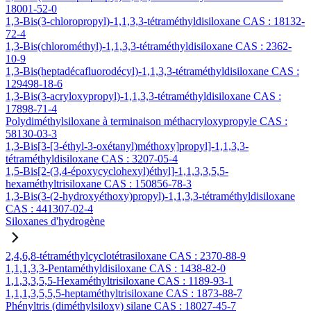
18001-52-0
1,3-Bis(3-chloropropyl)-1,1,3,3-tétraméthyldisiloxane CAS : 18132-
72-4
1,3-Bis(chlorométhyl)-1,1,3,3-tétraméthyldisiloxane CAS : 2362-
10-9
1,3-Bis(heptadécafluorodécyl)-1,1,3,3-tétraméthyldisiloxane CAS :
129498-18-6
1,3-Bis(3-acryloxypropyl)-1,1,3,3-tétraméthyldisiloxane CAS :
17898-71-4
Polydiméthylsiloxane à terminaison méthacryloxypropyle CAS :
58130-03-3
1,3-Bis[3-[3-éthyl-3-oxétanyl)méthoxy]propyl]-1,1,3,3-
tétraméthyldisiloxane CAS : 3207-05-4
1,5-Bis[2-(3,4-époxycyclohexyl)éthyl]-1,1,3,3,5,5-
hexaméthyltrisiloxane CAS : 150856-78-3
1,3-Bis(3-(2-hydroxyéthoxy)propyl)-1,1,3,3-tétraméthyldisiloxane
CAS : 441307-02-4
Siloxanes d'hydrogène
2,4,6,8-tétraméthylcyclotétrasiloxane CAS : 2370-88-9
1,1,1,3,3-Pentaméthyldisiloxane CAS : 1438-82-0
1,1,3,3,5,5-Hexaméthyltrisiloxane CAS : 1189-93-1
1,1,1,3,5,5,5-heptaméthyltrisiloxane CAS : 1873-88-7
Phényltris (diméthylsiloxy) silane CAS : 18027-45-7