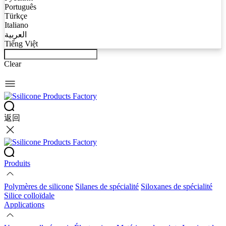
Português
Türkçe
Italiano
العربية
Tiếng Việt
Clear
返回
Produits
Polymères de silicone
Silanes de spécialité
Siloxanes de spécialité
Silice colloïdale
Applications