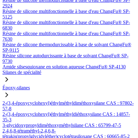
Résine de silicone thermodurcissable à base d'eau ChangFu® SP-
2924
Résine de silicone multifonctionnelle à base d'eau ChangFu® SP-
5125
Résine de silicone multifonctionnelle à base d'eau ChangFu® SP-
6830
Résine de silicone multifonctionnelle à base d'eau ChangFu® SP-
7630
Résine de silicone thermodurcissable à base de solvant ChangFu®
SP-9115
Résine silicone autodurcissante à base de solvant ChangFu® SP-
9730
Amide silsesquioxane en solution aqueuse ChangFu® SP-4130
Silanes de spécialité
Époxy-silanes
2-(3,4-époxycyclohexyl)éthylméthyldiméthoxysilane CAS : 97802-
57-8
2-(3,4-époxycyclohexyl)éthylméthyldiéthoxysilane CAS : 14857-
35-3
3-glycidoxypropyldiméthoxyméthylsilane CAS : 65799-47-5
2,4,6,8-tétraméthyl-2,4,6,8-
tétrakis(propylglycidyléther)cyclotétrasiloxane CAS : 60665-85-2