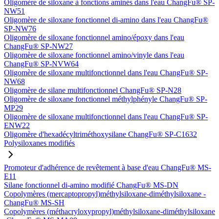
Oligomère de siloxane à fonctions aminés dans l'eau ChangFu® SP-
NW51
Oligomère de siloxane fonctionnel di-amino dans l'eau ChangFu®
SP-NW76
Oligomère de siloxane fonctionnel amino/époxy dans l'eau
ChangFu® SP-NW27
Oligomère de siloxane fonctionnel amino/vinyle dans l'eau
ChangFu® SP-NVW64
Oligomère de siloxane multifonctionnel dans l'eau ChangFu® SP-
NW68
Oligomère de silane multifonctionnel ChangFu® SP-N28
Oligomère de siloxane fonctionnel méthylphényle ChangFu® SP-
MP29
Oligomère de siloxane multifonctionnel dans l'eau ChangFu® SP-
ENW22
Oligomère d'hexadécyltriméthoxysilane ChangFu® SP-C1632
Polysiloxanes modifiés
Promoteur d'adhérence de revêtement à base d'eau ChangFu® MS-
E11
Silane fonctionnel di-amino modifié ChangFu® MS-DN
Copolymères (mercaptopropyl)méthylsiloxane-diméthylsiloxane -
ChangFu® MS-SH
Copolymères (méthacryloxypropyl)méthylsiloxane-diméthylsiloxane