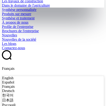
Les travaux de construction
Dans le domaine de l'agriculture
Synthèse personnalisée
Produits sur mesure
Synthèse et traitement
À propos de nous
Profile de l'entreprise
Brochures de l'entreprise
Nouvelles
Nouvelles de la société
Les blogs
Contactez-nous
Français
English
Español
Français
Deutsch
한국어
日本語
Русский