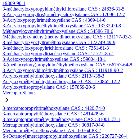
19309-90-1
3-méthacryloxypropyldiméthylchlorosilane CAS : 24636-31-5
3-Acryloxypropyltris(triméthylsiloxy)silane CAS : 17096-12-7
3-Acryloxypropyltriméthoxysilane CAS : 4369-14-6
3-Acryloxypropylméthyldiméthoxysilane CAS : 13732-00-8
Méthacryloxyméthyltriméthoxysilane CAS : 54586-78-6
(Méthacryloxyméthyl)méthyldiméthoxysilane CAS : 121177-93-3
8-méthacryloxyoctyltriméthoxysilane CAS : 122749-49-9
3-méthacryloxypropyltrichlorosilane CAS : 7351-61-3
3-méthacryloxypropyltriacétoxysilane CAS : 51772-85-1
3-Acétoxypropyltriméthoxysilane CAS : 59004-18-1
3-(méthacryloxy)propyldiméthylméthoxysilane CAS : 66753-64-8
3-Acryloxypropyldiméthylméthoxysilane CAS : 111918-90-2
Acryloxyméthyltriméthoxysilane CAS : 21134-38-3
Acryloxyméthylméthyldiméthoxysilane CAS : 130865-12-2
Acryloxytriisopropylsilane CAS : 157859-20-6
Mercapto Silanes
3-mercaptopropyltriméthoxysilane CAS : 4420-74-0
3-mercaptopropyltriéthoxysilane CAS : 14814-09-6
3-mercaptopropylméthyldiméthoxysilane CAS : 31001-77-1
Mercaptométhyltriméthoxysilane CAS : 30817-94-8
Mercaptométhyltriéthoxysilane CAS : 60764-83-2
S-(Octanoyl)mercaptopropyltriéthoxysilane CAS : 220727-26-4