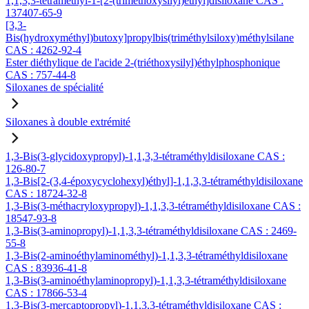
1,1,3,3-tétraméthyl-1-[2-(triméthoxysilyl)éthyl]disiloxane CAS :
137407-65-9
[3,3-
Bis(hydroxyméthyl)butoxy]propylbis(triméthylsiloxy)méthylsilane
CAS : 4262-92-4
Ester diéthylique de l'acide 2-(triéthoxysilyl)éthylphosphonique
CAS : 757-44-8
Siloxanes de spécialité
Siloxanes à double extrémité
1,3-Bis(3-glycidoxypropyl)-1,1,3,3-tétraméthyldisiloxane CAS :
126-80-7
1,3-Bis[2-(3,4-époxycyclohexyl)éthyl]-1,1,3,3-tétraméthyldisiloxane
CAS : 18724-32-8
1,3-Bis(3-méthacryloxypropyl)-1,1,3,3-tétraméthyldisiloxane CAS :
18547-93-8
1,3-Bis(3-aminopropyl)-1,1,3,3-tétraméthyldisiloxane CAS : 2469-
55-8
1,3-Bis(2-aminoéthylaminométhyl)-1,1,3,3-tétraméthyldisiloxane
CAS : 83936-41-8
1,3-Bis(3-aminoéthylaminopropyl)-1,1,3,3-tétraméthyldisiloxane
CAS : 17866-53-4
1,3-Bis(3-mercaptopropyl)-1,1,3,3-tétraméthyldisiloxane CAS :