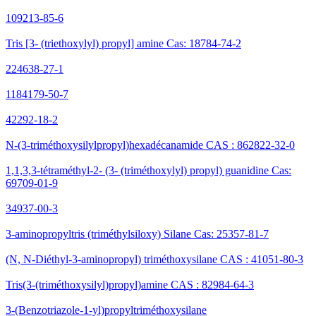
109213-85-6
Tris [3- (triethoxylyl) propyl] amine Cas: 18784-74-2
224638-27-1
1184179-50-7
42292-18-2
N-(3-triméthoxysilylpropyl)hexadécanamide CAS : 862822-32-0
1,1,3,3-tétraméthyl-2- (3- (triméthoxylyl) propyl) guanidine Cas:
69709-01-9
34937-00-3
3-aminopropyltris (triméthylsiloxy) Silane Cas: 25357-81-7
(N, N-Diéthyl-3-aminopropyl) triméthoxysilane CAS : 41051-80-3
Tris(3-(triméthoxysilyl)propyl)amine CAS : 82984-64-3
3-(Benzotriazole-1-yl)propyltriméthoxysilane