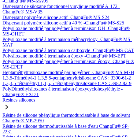
-ChangFu® MS-MA09
Dispersant de siloxane fonctionnel vinylique modifié A-172 -
ChangFu® MS-V35
Dispersant polymère silicone actif -ChangFu® MS-S24
Dispersant polymère silicone actif à 40 % -ChangFu® MS-S25
Polysiloxane modifié par polyéther à terminaison OH -ChangFu®
MS-OHET
Polysiloxane modifié à terminaison méthacryloxy -ChangFu® MS-
MAT
Polysiloxane modifié à terminaison carboxyle -ChangFu® MS-CAT
Polysiloxane modifié à terminaison époxy -ChangFu® MS-EPT
Polysiloxane modifié par polyéther à terminaison époxy -ChangFu®
MS-EPET
Heptaméthyltrisiloxane modifié par polyéther -ChangFu® MS-M7H
1,3,5-Triméthyl-1,1,3,5,5-pentaphényltrisiloxane CAS : 3390-61-2
1,3,3,5-tétraméthyl-1,1,5,5-tétraphényltrisiloxane CAS : 3982-82-9
PolyDiméthylsiloxanes à terminaison époxycyclohexyléthyle -
ChangFu® EXDT
Résines silicones
Résine de silicone phénylique thermodurcissable à base de solvant
ChangFu® MP-2950
Résine de silicone thermodurcissable à base d'eau ChangFu® SP-
2231