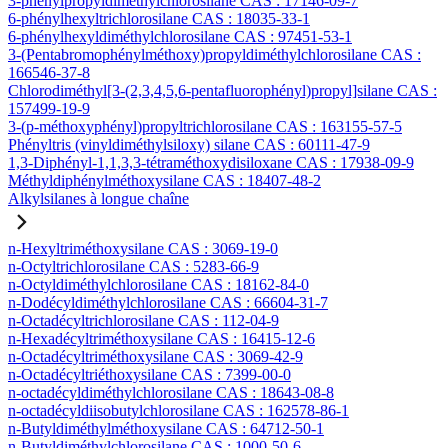
3-phénylpropyldiméthylchlorosilane CAS : 17146-09-7
6-phénylhexyltrichlorosilane CAS : 18035-33-1
6-phénylhexyldiméthylchlorosilane CAS : 97451-53-1
3-(Pentabromophénylméthoxy)propyldiméthylchlorosilane CAS :
166546-37-8
Chlorodiméthyl[3-(2,3,4,5,6-pentafluorophényl)propyl]silane CAS :
157499-19-9
3-(p-méthoxyphényl)propyltrichlorosilane CAS : 163155-57-5
Phényltris (vinyldiméthylsiloxy) silane CAS : 60111-47-9
1,3-Diphényl-1,1,3,3-tétraméthoxydisiloxane CAS : 17938-09-9
Méthyldiphénylméthoxysilane CAS : 18407-48-2
Alkylsilanes à longue chaîne
n-Hexyltriméthoxysilane CAS : 3069-19-0
n-Octyltrichlorosilane CAS : 5283-66-9
n-Octyldiméthylchlorosilane CAS : 18162-84-0
n-Dodécyldiméthylchlorosilane CAS : 66604-31-7
n-Octadécyltrichlorosilane CAS : 112-04-9
n-Hexadécyltriméthoxysilane CAS : 16415-12-6
n-Octadécyltriméthoxysilane CAS : 3069-42-9
n-Octadécyltriéthoxysilane CAS : 7399-00-0
n-octadécyldiméthylchlorosilane CAS : 18643-08-8
n-octadécyldiisobutylchlorosilane CAS : 162578-86-1
n-Butyldiméthylméthoxysilane CAS : 64712-50-1
n-Butyldiméthylchlorosilane CAS : 1000-50-6