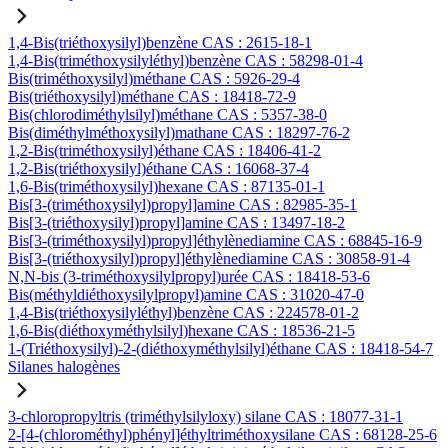
1,4-Bis(triéthoxysilyl)benzène CAS : 2615-18-1
1,4-Bis(triméthoxysilyléthyl)benzène CAS : 58298-01-4
Bis(triméthoxysilyl)méthane CAS : 5926-29-4
Bis(triéthoxysilyl)méthane CAS : 18418-72-9
Bis(chlorodiméthylsilyl)méthane CAS : 5357-38-0
Bis(diméthylméthoxysilyl)mathane CAS : 18297-76-2
1,2-Bis(triméthoxysilyl)éthane CAS : 18406-41-2
1,2-Bis(triéthoxysilyl)éthane CAS : 16068-37-4
1,6-Bis(triméthoxysilyl)hexane CAS : 87135-01-1
Bis[3-(triméthoxysilyl)propyl]amine CAS : 82985-35-1
Bis[3-(triéthoxysilyl)propyl]amine CAS : 13497-18-2
Bis[3-(triméthoxysilyl)propyl]éthylènediamine CAS : 68845-16-9
Bis[3-(triéthoxysilyl)propyl]éthylènediamine CAS : 30858-91-4
N,N-bis (3-triméthoxysilylpropyl)urée CAS : 18418-53-6
Bis(méthyldiéthoxysilylpropyl)amine CAS : 31020-47-0
1,4-Bis(triéthoxysilyléthyl)benzène CAS : 224578-01-2
1,6-Bis(diéthoxyméthylsilyl)hexane CAS : 18536-21-5
1-(Triéthoxysilyl)-2-(diéthoxyméthylsilyl)éthane CAS : 18418-54-7
Silanes halogènes
3-chloropropyltris (triméthylsilyloxy) silane CAS : 18077-31-1
2-[4-(chlorométhyl)phényl]éthyltriméthoxysilane CAS : 68128-25-6