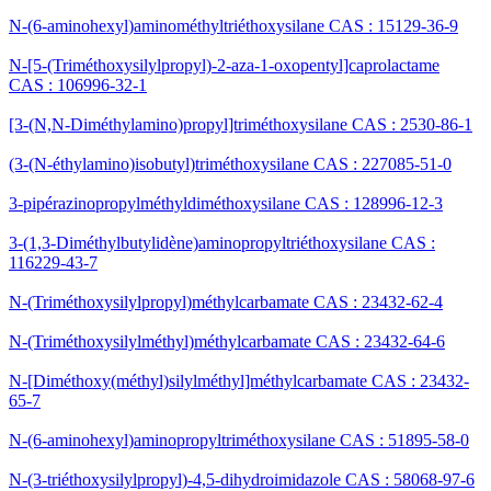
N-(6-aminohexyl)aminométhyltriéthoxysilane CAS : 15129-36-9
N-[5-(Triméthoxysilylpropyl)-2-aza-1-oxopentyl]caprolactame
CAS : 106996-32-1
[3-(N,N-Diméthylamino)propyl]triméthoxysilane CAS : 2530-86-1
(3-(N-éthylamino)isobutyl)triméthoxysilane CAS : 227085-51-0
3-pipérazinopropylméthyldiméthoxysilane CAS : 128996-12-3
3-(1,3-Diméthylbutylidène)aminopropyltriéthoxysilane CAS :
116229-43-7
N-(Triméthoxysilylpropyl)méthylcarbamate CAS : 23432-62-4
N-(Triméthoxysilylméthyl)méthylcarbamate CAS : 23432-64-6
N-[Diméthoxy(méthyl)silylméthyl]méthylcarbamate CAS : 23432-
65-7
N-(6-aminohexyl)aminopropyltriméthoxysilane CAS : 51895-58-0
N-(3-triéthoxysilylpropyl)-4,5-dihydroimidazole CAS : 58068-97-6