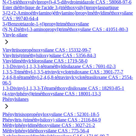
N-(3-triéthoxysilylpropyl)-4,5-dihydroimidazole CAS : 58068-97-6
Ester diéthylique de l'acide 3-(triéthoxysilyl)propylaspartique
3-[2-(2-Aminoéthylamino)éthylamino]propylméthyldiméthoxysilane
CAS : 99740-64-4
3-(Benzotriazole-1-yl)propyltriméthoxysilane
(N,N-Diéthyl-3-aminopropyl)triméthoxysilane CAS : 41051-80-3
Vinyle-silane
Vinyltriisopropénoxysilane CAS : 15332-99-7
Vinyltris(triméthylsiloxy)silane CAS : 5356-84-3
Vinyldiméthylchlorosilane CAS : 1719-58-0
1,3-Divinyl-1,1,3,3-tétraméthyldisilazane CAS : 7691-02-3
1,3,5-Triméthyl-1,3,5-trivinylcyclotrisiloxane CAS : 3901-77-7
2,4,6,8-tétraméthyl-2,4,6,8-tétravinylcyclotétrasiloxane CAS : 2554-
06-5
1,3-Divinyl-1,1,3,3-Tétraméthoxydisiloxane CAS : 18293-85-1
(4-vinylphényl)triméthoxysilane CAS : 18001-13-3
Phénylsilanes
Phényltrisisopropényloxysilane CAS : 52301-18-5
Phényltris (triméthylsiloxy) silane CAS : 2116-84-9
Méthylphényldiméthoxysilane CAS : 3027-21-2
Méthylphényldiéthoxysilane CAS : 775-56-4