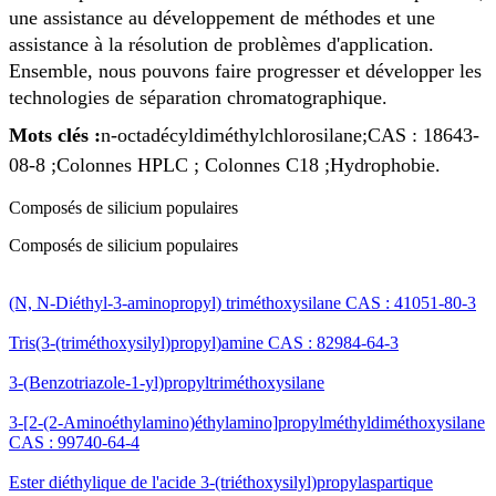
une assistance au développement de méthodes et une
assistance à la résolution de problèmes d'application.
Ensemble, nous pouvons faire progresser et développer les
technologies de séparation chromatographique.
Mots clés :
n-octadécyldiméthylchlorosilane
;
CAS : 18643-
08-8 ;
Colonnes HPLC ; Colonnes C18 ;
Hydrophobie.
Composés de silicium populaires
Composés de silicium populaires
(N, N-Diéthyl-3-aminopropyl) triméthoxysilane CAS : 41051-80-3
Tris(3-(triméthoxysilyl)propyl)amine CAS : 82984-64-3
3-(Benzotriazole-1-yl)propyltriméthoxysilane
3-[2-(2-Aminoéthylamino)éthylamino]propylméthyldiméthoxysilane
CAS : 99740-64-4
Ester diéthylique de l'acide 3-(triéthoxysilyl)propylaspartique