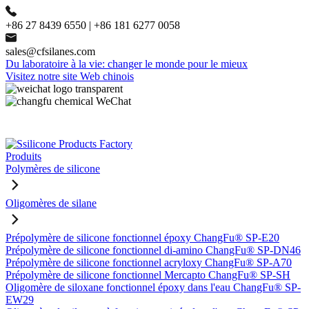
+86 27 8439 6550 | +86 181 6277 0058
sales@cfsilanes.com
Du laboratoire à la vie: changer le monde pour le mieux
Visitez notre site Web chinois
Produits
Polymères de silicone
Oligomères de silane
Prépolymère de silicone fonctionnel époxy ChangFu® SP-E20
Prépolymère de silicone fonctionnel di-amino ChangFu® SP-DN46
Prépolymère de silicone fonctionnel acryloxy ChangFu® SP-A70
Prépolymère de silicone fonctionnel Mercapto ChangFu® SP-SH
Oligomère de siloxane fonctionnel époxy dans l'eau ChangFu® SP-
EW29