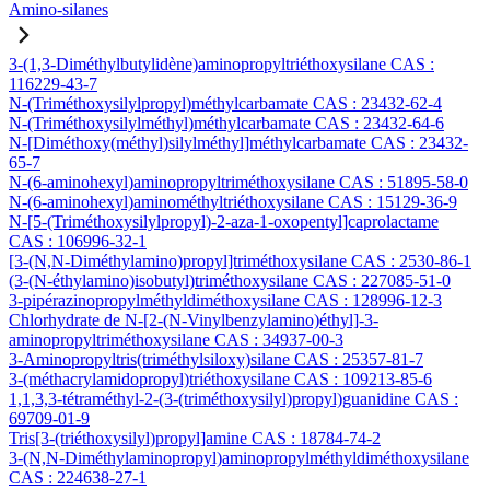
Amino-silanes
3-(1,3-Diméthylbutylidène)aminopropyltriéthoxysilane CAS :
116229-43-7
N-(Triméthoxysilylpropyl)méthylcarbamate CAS : 23432-62-4
N-(Triméthoxysilylméthyl)méthylcarbamate CAS : 23432-64-6
N-[Diméthoxy(méthyl)silylméthyl]méthylcarbamate CAS : 23432-
65-7
N-(6-aminohexyl)aminopropyltriméthoxysilane CAS : 51895-58-0
N-(6-aminohexyl)aminométhyltriéthoxysilane CAS : 15129-36-9
N-[5-(Triméthoxysilylpropyl)-2-aza-1-oxopentyl]caprolactame
CAS : 106996-32-1
[3-(N,N-Diméthylamino)propyl]triméthoxysilane CAS : 2530-86-1
(3-(N-éthylamino)isobutyl)triméthoxysilane CAS : 227085-51-0
3-pipérazinopropylméthyldiméthoxysilane CAS : 128996-12-3
Chlorhydrate de N-[2-(N-Vinylbenzylamino)éthyl]-3-
aminopropyltriméthoxysilane CAS : 34937-00-3
3-Aminopropyltris(triméthylsiloxy)silane CAS : 25357-81-7
3-(méthacrylamidopropyl)triéthoxysilane CAS : 109213-85-6
1,1,3,3-tétraméthyl-2-(3-(triméthoxysilyl)propyl)guanidine CAS :
69709-01-9
Tris[3-(triéthoxysilyl)propyl]amine CAS : 18784-74-2
3-(N,N-Diméthylaminopropyl)aminopropylméthyldiméthoxysilane
CAS : 224638-27-1