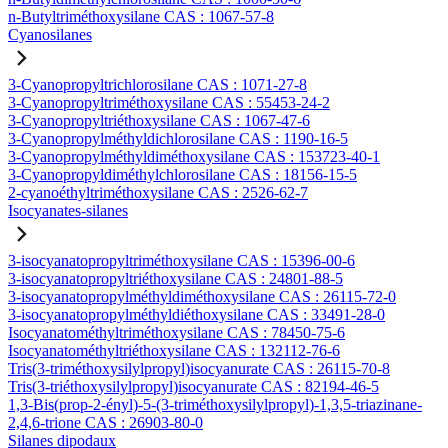
n-Butyltriméthoxysilane CAS : 1067-57-8
Cyanosilanes
3-Cyanopropyltrichlorosilane CAS : 1071-27-8
3-Cyanopropyltriméthoxysilane CAS : 55453-24-2
3-Cyanopropyltriéthoxysilane CAS : 1067-47-6
3-Cyanopropylméthyldichlorosilane CAS : 1190-16-5
3-Cyanopropylméthyldiméthoxysilane CAS : 153723-40-1
3-Cyanopropyldiméthylchlorosilane CAS : 18156-15-5
2-cyanoéthyltriméthoxysilane CAS : 2526-62-7
Isocyanates-silanes
3-isocyanatopropyltriméthoxysilane CAS : 15396-00-6
3-isocyanatopropyltriéthoxysilane CAS : 24801-88-5
3-isocyanatopropylméthyldiméthoxysilane CAS : 26115-72-0
3-isocyanatopropylméthyldiéthoxysilane CAS : 33491-28-0
Isocyanatométhyltriméthoxysilane CAS : 78450-75-6
Isocyanatométhyltriéthoxysilane CAS : 132112-76-6
Tris(3-triméthoxysilylpropyl)isocyanurate CAS : 26115-70-8
Tris(3-triéthoxysilylpropyl)isocyanurate CAS : 82194-46-5
1,3-Bis(prop-2-ényl)-5-(3-triméthoxysilylpropyl)-1,3,5-triazinane-
2,4,6-trione CAS : 26903-80-0
Silanes dipodaux