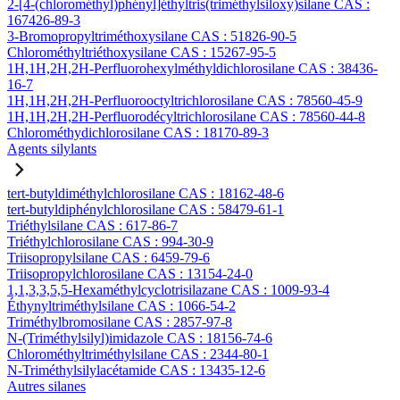
2-[4-(chlorométhyl)phényl]éthyltris(triméthylsiloxy)silane CAS :
167426-89-3
3-Bromopropyltriméthoxysilane CAS : 51826-90-5
Chlorométhyltriéthoxysilane CAS : 15267-95-5
1H,1H,2H,2H-Perfluorohexylméthyldichlorosilane CAS : 38436-
16-7
1H,1H,2H,2H-Perfluorooctyltrichlorosilane CAS : 78560-45-9
1H,1H,2H,2H-Perfluorodécyltrichlorosilane CAS : 78560-44-8
Chlorométhydichlorosilane CAS : 18170-89-3
Agents silylants
tert-butyldiméthylchlorosilane CAS : 18162-48-6
tert-butyldiphénylchlorosilane CAS : 58479-61-1
Triéthylsilane CAS : 617-86-7
Triéthylchlorosilane CAS : 994-30-9
Triisopropylsilane CAS : 6459-79-6
Triisopropylchlorosilane CAS : 13154-24-0
1,1,3,3,5,5-Hexaméthylcyclotrisilazane CAS : 1009-93-4
Éthynyltriméthylsilane CAS : 1066-54-2
Triméthylbromosilane CAS : 2857-97-8
N-(Triméthylsilyl)imidazole CAS : 18156-74-6
Chlorométhyltriméthylsilane CAS : 2344-80-1
N-Triméthylsilylacétamide CAS : 13435-12-6
Autres silanes