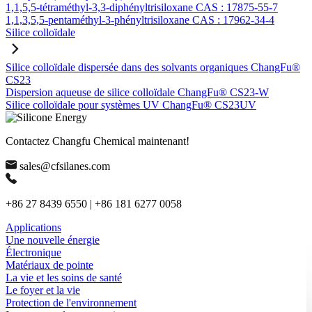
1,1,5,5-tétraméthyl-3,3-diphényltrisiloxane CAS : 17875-55-7
1,1,3,5,5-pentaméthyl-3-phényltrisiloxane CAS : 17962-34-4
Silice colloïdale
Silice colloïdale dispersée dans des solvants organiques ChangFu®
CS23
Dispersion aqueuse de silice colloïdale ChangFu® CS23-W
Silice colloïdale pour systèmes UV ChangFu® CS23UV
Contactez Changfu Chemical maintenant!
sales@cfsilanes.com
+86 27 8439 6550 | +86 181 6277 0058
Applications
Une nouvelle énergie
Électronique
Matériaux de pointe
La vie et les soins de santé
Le foyer et la vie
Protection de l'environnement