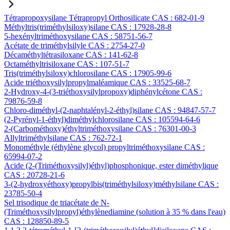
Tétrapropoxysilane Tétrapropyl Orthosilicate CAS : 682-01-9
Méthyltris(triméthylsiloxy)silane CAS : 17928-28-8
5-hexényltriméthoxysilane CAS : 58751-56-7
Acétate de triméthylsilyle CAS : 2754-27-0
Décaméthyltétrasiloxane CAS : 141-62-8
Octaméthyltrisiloxane CAS : 107-51-7
Tris(triméthylsiloxy)chlorosilane CAS : 17905-99-6
Acide triéthoxysilylpropylmaléamique CAS : 33525-68-7
2-Hydroxy-4-(3-triéthoxysilylpropoxy)diphénylcétone CAS :
79876-59-8
Chloro-diméthyl-(2-naphtalényl-2-éthyl)silane CAS : 94847-57-7
(2-Pyrényl-1-éthyl)diméthylchlorosilane CAS : 105594-64-6
2-(Carbométhoxy)éthyltriméthoxysilane CAS : 76301-00-3
Allyltriméthylsilane CAS : 762-72-1
Monométhyle (éthylène glycol) propyltriméthoxysilane CAS :
65994-07-2
Acide (2-(Triméthoxysilyl)éthyl)phosphonique, ester diméthylique
CAS : 20728-21-6
3-(2-hydroxyéthoxy)propylbis(triméthylsiloxy)méthylsilane CAS :
23785-50-4
Sel trisodique de triacétate de N-
(Triméthoxysilylpropyl)éthylènediamine (solution à 35 % dans l'eau)
CAS : 128850-89-5