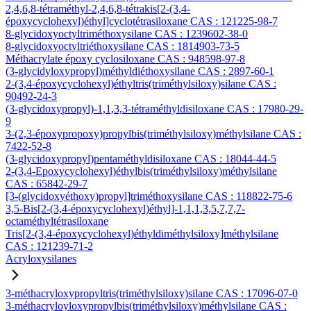
2,4,6,8-tétraméthyl-2,4,6,8-tétrakis[2-(3,4-
époxycyclohexyl)éthyl]cyclotétrasiloxane CAS : 121225-98-7
8-glycidoxyoctyltriméthoxysilane CAS : 1239602-38-0
8-glycidoxyoctyltriéthoxysilane CAS : 1814903-73-5
Méthacrylate époxy cyclosiloxane CAS : 948598-97-8
(3-glycidyloxypropyl)méthyldiéthoxysilane CAS : 2897-60-1
2-(3,4-époxycyclohexyl)éthyltris(triméthylsiloxy)silane CAS :
90492-24-3
(3-glycidoxypropyl)-1,1,3,3-tétraméthyldisiloxane CAS : 17980-29-
9
3-(2,3-époxypropoxy)propylbis(triméthylsiloxy)méthylsilane CAS :
7422-52-8
(3-glycidoxypropyl)pentaméthyldisiloxane CAS : 18044-44-5
2-(3,4-Epoxycyclohexyl)éthylbis(triméthylsiloxy)méthylsilane
CAS : 65842-29-7
[3-(glycidoxyéthoxy)propyl]triméthoxysilane CAS : 118822-75-6
3,5-Bis[2-(3,4-époxycyclohexyl)éthyl]-1,1,1,3,5,7,7,7-
octaméthyltétrasiloxane
Tris[2-(3,4-époxycyclohexyl)éthyldiméthylsiloxy]méthylsilane
CAS : 121239-71-2
Acryloxysilanes
3-méthacryloxypropyltris(triméthylsiloxy)silane CAS : 17096-07-0
3-méthacryloyloxypropylbis(triméthylsiloxy)méthylsilane CAS :