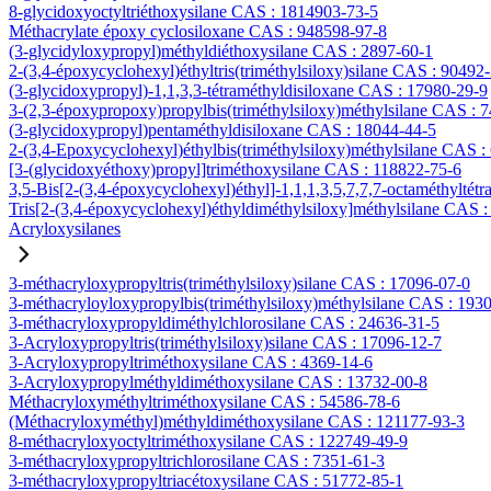
8-glycidoxyoctyltriéthoxysilane CAS : 1814903-73-5
Méthacrylate époxy cyclosiloxane CAS : 948598-97-8
(3-glycidyloxypropyl)méthyldiéthoxysilane CAS : 2897-60-1
2-(3,4-époxycyclohexyl)éthyltris(triméthylsiloxy)silane CAS : 90492
(3-glycidoxypropyl)-1,1,3,3-tétraméthyldisiloxane CAS : 17980-29-9
3-(2,3-époxypropoxy)propylbis(triméthylsiloxy)méthylsilane CAS : 
(3-glycidoxypropyl)pentaméthyldisiloxane CAS : 18044-44-5
2-(3,4-Epoxycyclohexyl)éthylbis(triméthylsiloxy)méthylsilane CAS :
[3-(glycidoxyéthoxy)propyl]triméthoxysilane CAS : 118822-75-6
3,5-Bis[2-(3,4-époxycyclohexyl)éthyl]-1,1,1,3,5,7,7,7-octaméthyltétr
Tris[2-(3,4-époxycyclohexyl)éthyldiméthylsiloxy]méthylsilane CAS 
Acryloxysilanes
3-méthacryloxypropyltris(triméthylsiloxy)silane CAS : 17096-07-0
3-méthacryloyloxypropylbis(triméthylsiloxy)méthylsilane CAS : 193
3-méthacryloxypropyldiméthylchlorosilane CAS : 24636-31-5
3-Acryloxypropyltris(triméthylsiloxy)silane CAS : 17096-12-7
3-Acryloxypropyltriméthoxysilane CAS : 4369-14-6
3-Acryloxypropylméthyldiméthoxysilane CAS : 13732-00-8
Méthacryloxyméthyltriméthoxysilane CAS : 54586-78-6
(Méthacryloxyméthyl)méthyldiméthoxysilane CAS : 121177-93-3
8-méthacryloxyoctyltriméthoxysilane CAS : 122749-49-9
3-méthacryloxypropyltrichlorosilane CAS : 7351-61-3
3-méthacryloxypropyltriacétoxysilane CAS : 51772-85-1