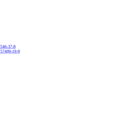
6546-37-8
 157499-19-9