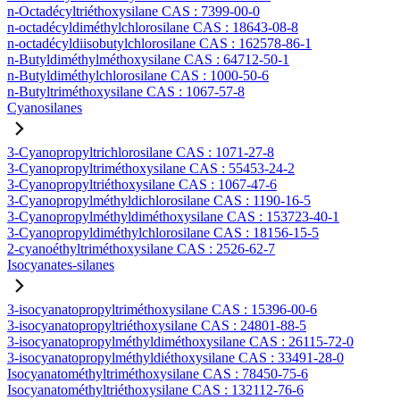
n-Octadécyltriéthoxysilane CAS : 7399-00-0
n-octadécyldiméthylchlorosilane CAS : 18643-08-8
n-octadécyldiisobutylchlorosilane CAS : 162578-86-1
n-Butyldiméthylméthoxysilane CAS : 64712-50-1
n-Butyldiméthylchlorosilane CAS : 1000-50-6
n-Butyltriméthoxysilane CAS : 1067-57-8
Cyanosilanes
3-Cyanopropyltrichlorosilane CAS : 1071-27-8
3-Cyanopropyltriméthoxysilane CAS : 55453-24-2
3-Cyanopropyltriéthoxysilane CAS : 1067-47-6
3-Cyanopropylméthyldichlorosilane CAS : 1190-16-5
3-Cyanopropylméthyldiméthoxysilane CAS : 153723-40-1
3-Cyanopropyldiméthylchlorosilane CAS : 18156-15-5
2-cyanoéthyltriméthoxysilane CAS : 2526-62-7
Isocyanates-silanes
3-isocyanatopropyltriméthoxysilane CAS : 15396-00-6
3-isocyanatopropyltriéthoxysilane CAS : 24801-88-5
3-isocyanatopropylméthyldiméthoxysilane CAS : 26115-72-0
3-isocyanatopropylméthyldiéthoxysilane CAS : 33491-28-0
Isocyanatométhyltriméthoxysilane CAS : 78450-75-6
Isocyanatométhyltriéthoxysilane CAS : 132112-76-6