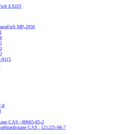
angFu® EXDT
t ChangFu® MP-2950
1
4
5
0
0
P-9115
0
7-8
3
loxane CAS : 60665-85-2
clotétrasiloxane CAS : 121225-98-7