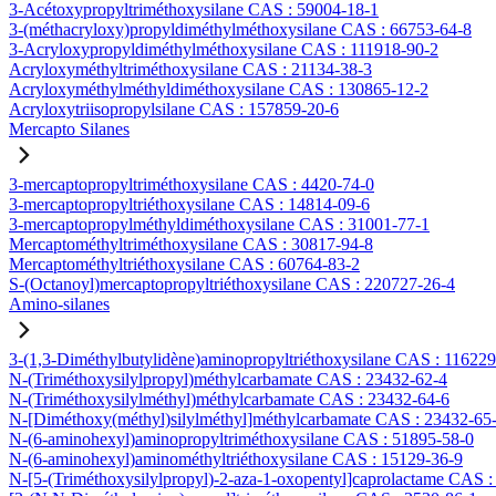
3-Acétoxypropyltriméthoxysilane CAS : 59004-18-1
3-(méthacryloxy)propyldiméthylméthoxysilane CAS : 66753-64-8
3-Acryloxypropyldiméthylméthoxysilane CAS : 111918-90-2
Acryloxyméthyltriméthoxysilane CAS : 21134-38-3
Acryloxyméthylméthyldiméthoxysilane CAS : 130865-12-2
Acryloxytriisopropylsilane CAS : 157859-20-6
Mercapto Silanes
3-mercaptopropyltriméthoxysilane CAS : 4420-74-0
3-mercaptopropyltriéthoxysilane CAS : 14814-09-6
3-mercaptopropylméthyldiméthoxysilane CAS : 31001-77-1
Mercaptométhyltriméthoxysilane CAS : 30817-94-8
Mercaptométhyltriéthoxysilane CAS : 60764-83-2
S-(Octanoyl)mercaptopropyltriéthoxysilane CAS : 220727-26-4
Amino-silanes
3-(1,3-Diméthylbutylidène)aminopropyltriéthoxysilane CAS : 11622
N-(Triméthoxysilylpropyl)méthylcarbamate CAS : 23432-62-4
N-(Triméthoxysilylméthyl)méthylcarbamate CAS : 23432-64-6
N-[Diméthoxy(méthyl)silylméthyl]méthylcarbamate CAS : 23432-65
N-(6-aminohexyl)aminopropyltriméthoxysilane CAS : 51895-58-0
N-(6-aminohexyl)aminométhyltriéthoxysilane CAS : 15129-36-9
N-[5-(Triméthoxysilylpropyl)-2-aza-1-oxopentyl]caprolactame CAS 