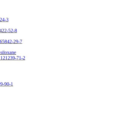
-24-3
7422-52-8
 65842-29-7
asiloxane
: 121239-71-2
09-90-1