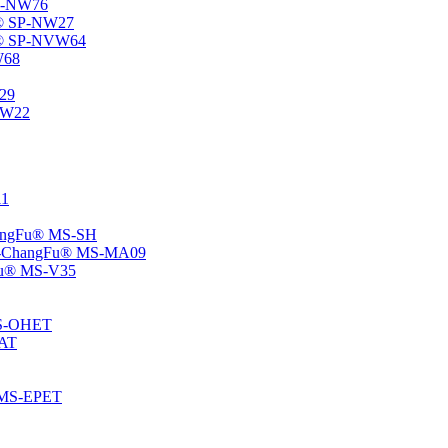
SP-NW76
Fu® SP-NW27
gFu® SP-NVW64
W68
P29
ENW22
11
ChangFu® MS-SH
ane -ChangFu® MS-MA09
ngFu® MS-V35
 MS-OHET
MAT
® MS-EPET