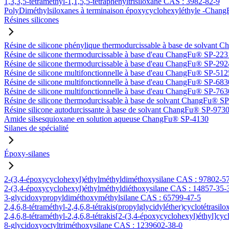
1,3,3,5-tétraméthyl-1,1,5,5-tétraphényltrisiloxane CAS : 3982-82-9
PolyDiméthylsiloxanes à terminaison époxycyclohexyléthyle -Ch
Résines silicones
Résine de silicone phénylique thermodurcissable à base de solvan
Résine de silicone thermodurcissable à base d'eau ChangFu® SP-223
Résine de silicone thermodurcissable à base d'eau ChangFu® SP-292
Résine de silicone multifonctionnelle à base d'eau ChangFu® SP-512
Résine de silicone multifonctionnelle à base d'eau ChangFu® SP-683
Résine de silicone multifonctionnelle à base d'eau ChangFu® SP-763
Résine de silicone thermodurcissable à base de solvant ChangFu® S
Résine silicone autodurcissante à base de solvant ChangFu® SP-973
Amide silsesquioxane en solution aqueuse ChangFu® SP-4130
Silanes de spécialité
Époxy-silanes
2-(3,4-époxycyclohexyl)éthylméthyldiméthoxysilane CAS : 97802-5
2-(3,4-époxycyclohexyl)éthylméthyldiéthoxysilane CAS : 14857-35-
3-glycidoxypropyldiméthoxyméthylsilane CAS : 65799-47-5
2,4,6,8-tétraméthyl-2,4,6,8-tétrakis(propylglycidyléther)cyclotétrasi
2,4,6,8-tétraméthyl-2,4,6,8-tétrakis[2-(3,4-époxycyclohexyl)éthyl]cy
8-glycidoxyoctyltriméthoxysilane CAS : 1239602-38-0