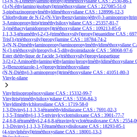
[3-(N,N-Diméthylamino)propyl]triméthoxysilane CAS : 2530-86-1
(3-(N-éthylamino)isobutyl)triméthoxysilane CAS : 227085-51-0
3-pipérazinopropylméthyldiméthoxysilane CAS : 128996-12-3
Chlorhydrate de N-[2-(N-Vinylbenzylamino)éthyl]-3-aminopropyltri
3-Aminopropyltris(triméthylsiloxy)silane CAS : 25357-81-7
3-(méthacrylamidopropyl)triéthoxysilane CAS : 109213-85-6
1,1,3,3-tétraméthyl-2-(3-(triméthoxysilyl)propyl)guanidine CAS : 69
Tris[3-(triéthoxysilyl)propyl]amine CAS : 18784-74-2
3-(N,N-Diméthylaminopropyl)aminopropylméthyldiméthoxysilane C
N-(3-triéthoxysilylpropyl)-4,5-dihydroimidazole CAS : 58068-97-6
Ester diéthylique de l'acide 3-(triéthoxysilyl)propylaspartique
3-[2-(2-Aminoéthylamino)éthylamino]propylméthyldiméthoxysilane
3-(Benzotriazole-1-yl)propyltriméthoxysilane
(N,N-Diéthyl-3-aminopropyl)triméthoxysilane CAS : 41051-80-3
Vinyle-silane
Vinyltriisopropénoxysilane CAS : 15332-99-7
Vinyltris(triméthylsiloxy)silane CAS : 5356-84-3
Vinyldiméthylchlorosilane CAS : 1719-58-0
1,3-Divinyl-1,1,3,3-tétraméthyldisilazane CAS : 7691-02-3
1,3,5-Triméthyl-1,3,5-trivinylcyclotrisiloxane CAS : 3901-77-7
2,4,6,8-tétraméthyl-2,4,6,8-tétravinylcyclotétrasiloxane CAS : 2554-0
1,3-Divinyl-1,1,3,3-Tétraméthoxydisiloxane CAS : 18293-85-1
(4-vinylphényl)triméthoxysilane CAS : 18001-13-3