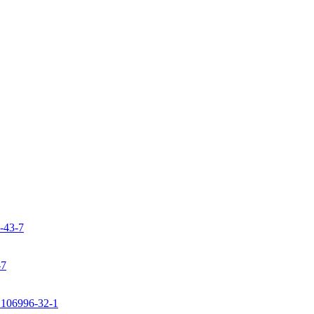
9-43-7
-7
: 106996-32-1