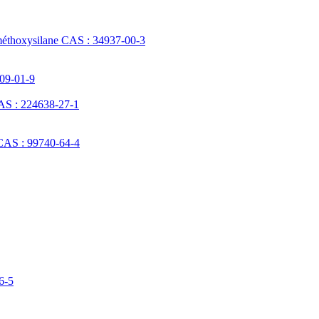
méthoxysilane CAS : 34937-00-3
709-01-9
AS : 224638-27-1
 CAS : 99740-64-4
6-5