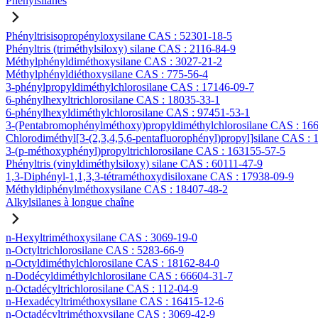
Phénylsilanes
Phényltrisisopropényloxysilane CAS : 52301-18-5
Phényltris (triméthylsiloxy) silane CAS : 2116-84-9
Méthylphényldiméthoxysilane CAS : 3027-21-2
Méthylphényldiéthoxysilane CAS : 775-56-4
3-phénylpropyldiméthylchlorosilane CAS : 17146-09-7
6-phénylhexyltrichlorosilane CAS : 18035-33-1
6-phénylhexyldiméthylchlorosilane CAS : 97451-53-1
3-(Pentabromophénylméthoxy)propyldiméthylchlorosilane CAS : 16
Chlorodiméthyl[3-(2,3,4,5,6-pentafluorophényl)propyl]silane CAS :
3-(p-méthoxyphényl)propyltrichlorosilane CAS : 163155-57-5
Phényltris (vinyldiméthylsiloxy) silane CAS : 60111-47-9
1,3-Diphényl-1,1,3,3-tétraméthoxydisiloxane CAS : 17938-09-9
Méthyldiphénylméthoxysilane CAS : 18407-48-2
Alkylsilanes à longue chaîne
n-Hexyltriméthoxysilane CAS : 3069-19-0
n-Octyltrichlorosilane CAS : 5283-66-9
n-Octyldiméthylchlorosilane CAS : 18162-84-0
n-Dodécyldiméthylchlorosilane CAS : 66604-31-7
n-Octadécyltrichlorosilane CAS : 112-04-9
n-Hexadécyltriméthoxysilane CAS : 16415-12-6
n-Octadécyltriméthoxysilane CAS : 3069-42-9