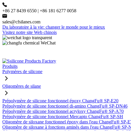
+86 27 8439 6550 | +86 181 6277 0058
sales@cfsilanes.com
Du laboratoire à la vie: changer le monde pour le mieux
Visitez notre site Web chinois
Produits
Polymères de silicone
Oligomères de silane
Prépolymère de silicone fonctionnel époxy ChangFu® SP-E20
Prépolymère de silicone fonctionnel di-amino ChangFu® SP-DN46
Prépolymère de silicone fonctionnel acryloxy ChangFu® SP-A70
Prépolymère de silicone fonctionnel Mercapto ChangFu® SP-SH
Oligomère de siloxane fonctionnel époxy dans l'eau ChangFu® SP
Oligomère de siloxane à fonctions aminés dans l'eau ChangFu® SP