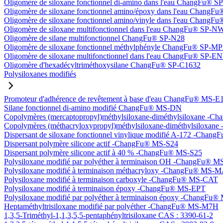
Oligomère de siloxane fonctionnel di-amino dans l'eau ChangFu® 
Oligomère de siloxane fonctionnel amino/époxy dans l'eau Chang
Oligomère de siloxane fonctionnel amino/vinyle dans l'eau Chan
Oligomère de siloxane multifonctionnel dans l'eau ChangFu® SP-N
Oligomère de silane multifonctionnel ChangFu® SP-N28
Oligomère de siloxane fonctionnel méthylphényle ChangFu® SP-M
Oligomère de siloxane multifonctionnel dans l'eau ChangFu® SP-
Oligomère d'hexadécyltriméthoxysilane ChangFu® SP-C1632
Polysiloxanes modifiés
Promoteur d'adhérence de revêtement à base d'eau ChangFu® MS-E
Silane fonctionnel di-amino modifié ChangFu® MS-DN
Copolymères (mercaptopropyl)méthylsiloxane-diméthylsiloxane -
Copolymères (méthacryloxypropyl)méthylsiloxane-diméthylsilox
Dispersant de siloxane fonctionnel vinylique modifié A-172 -Cha
Dispersant polymère silicone actif -ChangFu® MS-S24
Dispersant polymère silicone actif à 40 % -ChangFu® MS-S25
Polysiloxane modifié par polyéther à terminaison OH -ChangFu®
Polysiloxane modifié à terminaison méthacryloxy -ChangFu® MS-
Polysiloxane modifié à terminaison carboxyle -ChangFu® MS-CAT
Polysiloxane modifié à terminaison époxy -ChangFu® MS-EPT
Polysiloxane modifié par polyéther à terminaison époxy -ChangFu
Heptaméthyltrisiloxane modifié par polyéther -ChangFu® MS-M7H
1,3,5-Triméthyl-1,1,3,5,5-pentaphényltrisiloxane CAS : 3390-61-2