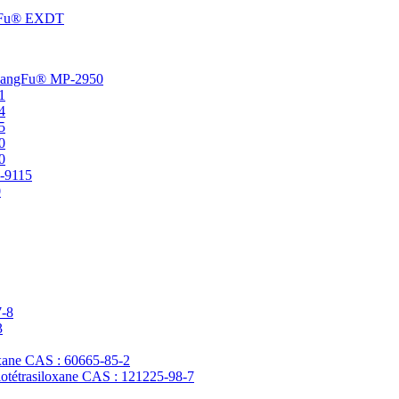
angFu® EXDT
t ChangFu® MP-2950
1
4
5
0
0
P-9115
0
7-8
3
loxane CAS : 60665-85-2
clotétrasiloxane CAS : 121225-98-7