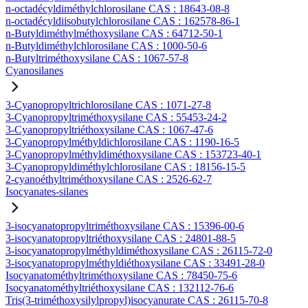
n-octadécyldiméthylchlorosilane CAS : 18643-08-8
n-octadécyldiisobutylchlorosilane CAS : 162578-86-1
n-Butyldiméthylméthoxysilane CAS : 64712-50-1
n-Butyldiméthylchlorosilane CAS : 1000-50-6
n-Butyltriméthoxysilane CAS : 1067-57-8
Cyanosilanes
3-Cyanopropyltrichlorosilane CAS : 1071-27-8
3-Cyanopropyltriméthoxysilane CAS : 55453-24-2
3-Cyanopropyltriéthoxysilane CAS : 1067-47-6
3-Cyanopropylméthyldichlorosilane CAS : 1190-16-5
3-Cyanopropylméthyldiméthoxysilane CAS : 153723-40-1
3-Cyanopropyldiméthylchlorosilane CAS : 18156-15-5
2-cyanoéthyltriméthoxysilane CAS : 2526-62-7
Isocyanates-silanes
3-isocyanatopropyltriméthoxysilane CAS : 15396-00-6
3-isocyanatopropyltriéthoxysilane CAS : 24801-88-5
3-isocyanatopropylméthyldiméthoxysilane CAS : 26115-72-0
3-isocyanatopropylméthyldiéthoxysilane CAS : 33491-28-0
Isocyanatométhyltriméthoxysilane CAS : 78450-75-6
Isocyanatométhyltriéthoxysilane CAS : 132112-76-6
Tris(3-triméthoxysilylpropyl)isocyanurate CAS : 26115-70-8