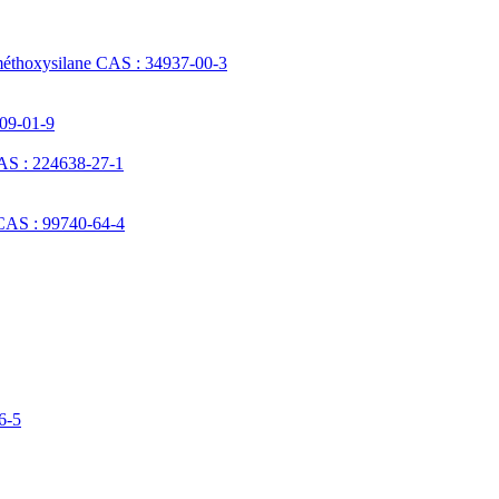
méthoxysilane CAS : 34937-00-3
709-01-9
AS : 224638-27-1
 CAS : 99740-64-4
6-5