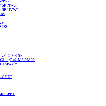
SP-NW76
Fu® SP-NW27
gFu® SP-NVW64
W68
P29
ENW22
11
ChangFu® MS-SH
ane -ChangFu® MS-MA09
ngFu® MS-V35
 MS-OHET
MAT
® MS-EPET