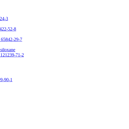
-24-3
7422-52-8
: 65842-29-7
asiloxane
: 121239-71-2
09-90-1