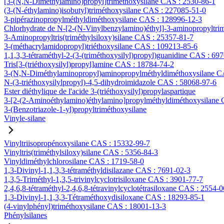
[3-(N,N-Diméthylamino)propyl]triméthoxysilane CAS : 2530-86-1
(3-(N-éthylamino)isobutyl)triméthoxysilane CAS : 227085-51-0
3-pipérazinopropylméthyldiméthoxysilane CAS : 128996-12-3
Chlorhydrate de N-[2-(N-Vinylbenzylamino)éthyl]-3-aminopropyltri
3-Aminopropyltris(triméthylsiloxy)silane CAS : 25357-81-7
3-(méthacrylamidopropyl)triéthoxysilane CAS : 109213-85-6
1,1,3,3-tétraméthyl-2-(3-(triméthoxysilyl)propyl)guanidine CAS : 69
Tris[3-(triéthoxysilyl)propyl]amine CAS : 18784-74-2
3-(N,N-Diméthylaminopropyl)aminopropylméthyldiméthoxysilane C
N-(3-triéthoxysilylpropyl)-4,5-dihydroimidazole CAS : 58068-97-6
Ester diéthylique de l'acide 3-(triéthoxysilyl)propylaspartique
3-[2-(2-Aminoéthylamino)éthylamino]propylméthyldiméthoxysilane
3-(Benzotriazole-1-yl)propyltriméthoxysilane
Vinyle-silane
Vinyltriisopropénoxysilane CAS : 15332-99-7
Vinyltris(triméthylsiloxy)silane CAS : 5356-84-3
Vinyldiméthylchlorosilane CAS : 1719-58-0
1,3-Divinyl-1,1,3,3-tétraméthyldisilazane CAS : 7691-02-3
1,3,5-Triméthyl-1,3,5-trivinylcyclotrisiloxane CAS : 3901-77-7
2,4,6,8-tétraméthyl-2,4,6,8-tétravinylcyclotétrasiloxane CAS : 2554-0
1,3-Divinyl-1,1,3,3-Tétraméthoxydisiloxane CAS : 18293-85-1
(4-vinylphényl)triméthoxysilane CAS : 18001-13-3
Phénylsilanes