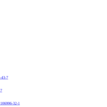
9-43-7
-7
: 106996-32-1