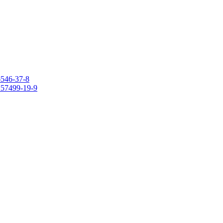
6546-37-8
 157499-19-9