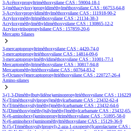
3-Acétoxypropyltriméthoxysilane CAS : 59004-18-1
3-(méthacryloxy)propyldiméthylméthoxysilane CAS : 66753-64-8
3-Acryloxypropyldiméthylméthoxysilane CAS : 111918-90-2
Acryloxyméthyltriméthoxysilane CAS : 21134-38-3
Acryloxyméthylméthyldiméthoxysilane CAS : 130865-12-2
Acryloxytriisopropylsilane CAS : 157859-20-6
Mercapto Silanes
3-mercaptopropyltriméthoxysilane CAS : 4420-74-0
3-mercaptopropyltriéthoxysilane CAS : 14814-09-6
3-mercaptopropylméthyldiméthoxysilane CAS : 31001-77-1
Mercaptométhyltriméthoxysilane CAS : 30817-94-8
Mercaptométhyltriéthoxysilane CAS : 60764-83-2
S-(Octanoyl)mercaptopropyltriéthoxysilane CAS : 220727-26-4
Amino-silanes
3-(1,3-Diméthylbutylidène)aminopropyltriéthoxysilane CAS : 11622
N-(Triméthoxysilylpropyl)méthylcarbamate CAS : 23432-62-4
N-(Triméthoxysilylméthyl)méthylcarbamate CAS : 23432-64-6
N-[Diméthoxy(méthyl)silylméthyl]méthylcarbamate CAS : 23432-65
N-(6-aminohexyl)aminopropyltriméthoxysilane CAS : 51895-58-0
N-(6-aminohexyl)aminométhyltriéthoxysilane CAS : 15129-36-9
N-[5-(Triméthoxysilylpropyl)-2-aza-1-oxopentyl]caprolactame CAS 