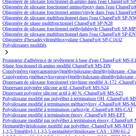
Oligomère de siloxane fonctionnel di-amino dans l'eau ChangFu® 
Oligomère de siloxane fonctionnel amino/époxy dans l'eau Chang
Oligomère de siloxane fonctionnel amino/vinyle dans l'eau Chan
Oligomère de siloxane multifonctionnel dans l'eau ChangFu® SP-N
Oligomère de silane multifonctionnel ChangFu® SP-N28
Oligomère de siloxane fonctionnel méthylphényle ChangFu® SP-M
Oligomère de siloxane multifonctionnel dans l'eau ChangFu® SP-
Oligomère d'hexadécyltriméthoxysilane ChangFu® SP-C1632
Polysiloxanes modifiés
Promoteur d'adhérence de revêtement à base d'eau ChangFu® MS-E
Silane fonctionnel di-amino modifié ChangFu® MS-DN
Copolymères (mercaptopropyl)méthylsiloxane-diméthylsiloxane -
Copolymères (méthacryloxypropyl)méthylsiloxane-diméthylsilox
Dispersant de siloxane fonctionnel vinylique modifié A-172 -Cha
Dispersant polymère silicone actif -ChangFu® MS-S24
Dispersant polymère silicone actif à 40 % -ChangFu® MS-S25
Polysiloxane modifié par polyéther à terminaison OH -ChangFu®
Polysiloxane modifié à terminaison méthacryloxy -ChangFu® MS-
Polysiloxane modifié à terminaison carboxyle -ChangFu® MS-CAT
Polysiloxane modifié à terminaison époxy -ChangFu® MS-EPT
Polysiloxane modifié par polyéther à terminaison époxy -ChangFu
Heptaméthyltrisiloxane modifié par polyéther -ChangFu® MS-M7H
1,3,5-Triméthyl-1,1,3,5,5-pentaphényltrisiloxane CAS : 3390-61-2