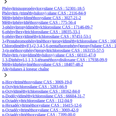
Phényltrisisopropényloxysilane CAS : 52301-18-5
Phényltris (triméthylsiloxy) silane CAS : 2116-84-9
Méthylphényldiméthoxysilane CAS : 3027-21-2
Méthylphényldiéthoxysilane CAS : 775-56-4
3-phénylpropyldiméthylchlorosilane CAS : 17146-09-7
6-phénylhexyltrichlorosilane CAS : 18035-33-1
6-phénylhexyldiméthylchlorosilane CAS : 97451-53-1
3-(Pentabromophénylméthoxy)propyldiméthylchlorosilane CAS : 16
Chlorodiméthyl[3-(2,3,4,5,6-pentafluorophényl)propyl]silane CAS :
3-(p-méthoxyphényl)propyltrichlorosilane CAS : 163155-57-5
Phényltris (vinyldiméthylsiloxy) silane CAS : 60111-47-9
1,3-Diphényl-1,1,3,3-tétraméthoxydisiloxane CAS : 17938-09-9
Méthyldiphénylméthoxysilane CAS : 18407-48-2
Alkylsilanes à longue chaîne
n-Hexyltriméthoxysilane CAS : 3069-19-0
n-Octyltrichlorosilane CAS : 5283-66-9
n-Octyldiméthylchlorosilane CAS : 18162-84-0
n-Dodécyldiméthylchlorosilane CAS : 66604-31-7
n-Octadécyltrichlorosilane CAS : 112-04-9
n-Hexadécyltriméthoxysilane CAS : 16415-12-6
n-Octadécyltriméthoxysilane CAS : 3069-42-9
n-Octadécyltriéthoxysilane CAS : 7399-00-0