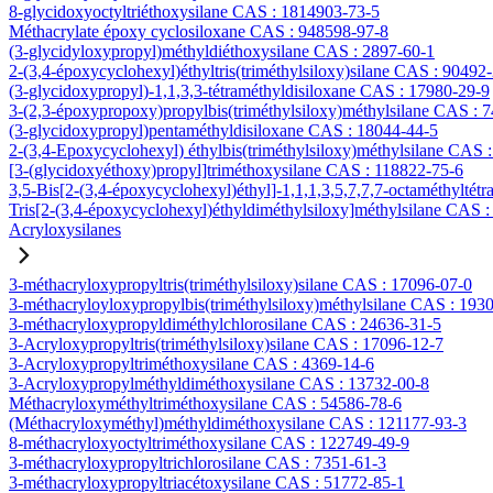
8-glycidoxyoctyltriéthoxysilane CAS : 1814903-73-5
Méthacrylate époxy cyclosiloxane CAS : 948598-97-8
(3-glycidyloxypropyl)méthyldiéthoxysilane CAS : 2897-60-1
2-(3,4-époxycyclohexyl)éthyltris(triméthylsiloxy)silane CAS : 90492
(3-glycidoxypropyl)-1,1,3,3-tétraméthyldisiloxane CAS : 17980-29-9
3-(2,3-époxypropoxy)propylbis(triméthylsiloxy)méthylsilane CAS : 
(3-glycidoxypropyl)pentaméthyldisiloxane CAS : 18044-44-5
2-(3,4-Epoxycyclohexyl) éthylbis(triméthylsiloxy)méthylsilane CAS 
[3-(glycidoxyéthoxy)propyl]triméthoxysilane CAS : 118822-75-6
3,5-Bis[2-(3,4-époxycyclohexyl)éthyl]-1,1,1,3,5,7,7,7-octaméthyltétr
Tris[2-(3,4-époxycyclohexyl)éthyldiméthylsiloxy]méthylsilane CAS 
Acryloxysilanes
3-méthacryloxypropyltris(triméthylsiloxy)silane CAS : 17096-07-0
3-méthacryloyloxypropylbis(triméthylsiloxy)méthylsilane CAS : 193
3-méthacryloxypropyldiméthylchlorosilane CAS : 24636-31-5
3-Acryloxypropyltris(triméthylsiloxy)silane CAS : 17096-12-7
3-Acryloxypropyltriméthoxysilane CAS : 4369-14-6
3-Acryloxypropylméthyldiméthoxysilane CAS : 13732-00-8
Méthacryloxyméthyltriméthoxysilane CAS : 54586-78-6
(Méthacryloxyméthyl)méthyldiméthoxysilane CAS : 121177-93-3
8-méthacryloxyoctyltriméthoxysilane CAS : 122749-49-9
3-méthacryloxypropyltrichlorosilane CAS : 7351-61-3
3-méthacryloxypropyltriacétoxysilane CAS : 51772-85-1