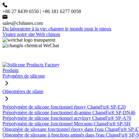
+86 27 8439 6550 | +86 181 6277 0058
sales@cfsilanes.com
Du laboratoire à la vie: changer le monde pour le mieux
Visitez notre site Web chinois
Produits
Polymères de silicone
Oligomères de silane
Prépolymère de silicone fonctionnel époxy ChangFu® SP-E20
Prépolymère de silicone fonctionnel di-amino ChangFu® SP-DN46
Prépolymère de silicone fonctionnel acryloxy ChangFu® SP-A70
Prépolymère de silicone fonctionnel Mercapto ChangFu® SP-SH
Oligomère de siloxane fonctionnel époxy dans l'eau ChangFu® SP
Oligomère de siloxane à fonctions aminés dans l'eau ChangFu® SP