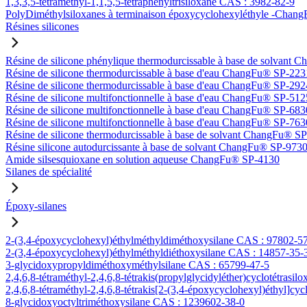
1,3,3,5-tétraméthyl-1,1,5,5-tétraphényltrisiloxane CAS : 3982-82-9
PolyDiméthylsiloxanes à terminaison époxycyclohexyléthyle -Ch
Résines silicones
Résine de silicone phénylique thermodurcissable à base de solvan
Résine de silicone thermodurcissable à base d'eau ChangFu® SP-223
Résine de silicone thermodurcissable à base d'eau ChangFu® SP-292
Résine de silicone multifonctionnelle à base d'eau ChangFu® SP-512
Résine de silicone multifonctionnelle à base d'eau ChangFu® SP-683
Résine de silicone multifonctionnelle à base d'eau ChangFu® SP-763
Résine de silicone thermodurcissable à base de solvant ChangFu® S
Résine silicone autodurcissante à base de solvant ChangFu® SP-973
Amide silsesquioxane en solution aqueuse ChangFu® SP-4130
Silanes de spécialité
Époxy-silanes
2-(3,4-époxycyclohexyl)éthylméthyldiméthoxysilane CAS : 97802-5
2-(3,4-époxycyclohexyl)éthylméthyldiéthoxysilane CAS : 14857-35-
3-glycidoxypropyldiméthoxyméthylsilane CAS : 65799-47-5
2,4,6,8-tétraméthyl-2,4,6,8-tétrakis(propylglycidyléther)cyclotétrasi
2,4,6,8-tétraméthyl-2,4,6,8-tétrakis[2-(3,4-époxycyclohexyl)éthyl]cy
8-glycidoxyoctyltriméthoxysilane CAS : 1239602-38-0