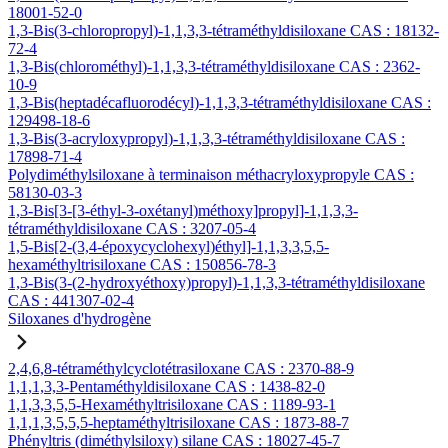
18001-52-0
1,3-Bis(3-chloropropyl)-1,1,3,3-tétraméthyldisiloxane CAS : 18132-
72-4
1,3-Bis(chlorométhyl)-1,1,3,3-tétraméthyldisiloxane CAS : 2362-
10-9
1,3-Bis(heptadécafluorodécyl)-1,1,3,3-tétraméthyldisiloxane CAS :
129498-18-6
1,3-Bis(3-acryloxypropyl)-1,1,3,3-tétraméthyldisiloxane CAS :
17898-71-4
Polydiméthylsiloxane à terminaison méthacryloxypropyle CAS :
58130-03-3
1,3-Bis[3-[3-éthyl-3-oxétanyl)méthoxy]propyl]-1,1,3,3-
tétraméthyldisiloxane CAS : 3207-05-4
1,5-Bis[2-(3,4-époxycyclohexyl)éthyl]-1,1,3,3,5,5-
hexaméthyltrisiloxane CAS : 150856-78-3
1,3-Bis(3-(2-hydroxyéthoxy)propyl)-1,1,3,3-tétraméthyldisiloxane
CAS : 441307-02-4
Siloxanes d'hydrogène
2,4,6,8-tétraméthylcyclotétrasiloxane CAS : 2370-88-9
1,1,1,3,3-Pentaméthyldisiloxane CAS : 1438-82-0
1,1,3,3,5,5-Hexaméthyltrisiloxane CAS : 1189-93-1
1,1,1,3,5,5,5-heptaméthyltrisiloxane CAS : 1873-88-7
Phényltris (diméthylsiloxy) silane CAS : 18027-45-7