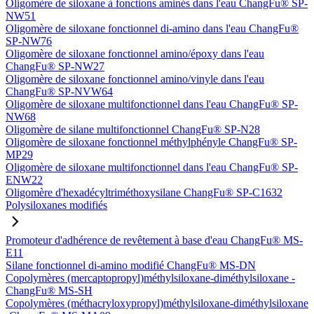
Oligomère de siloxane à fonctions aminés dans l'eau ChangFu® SP-
NW51
Oligomère de siloxane fonctionnel di-amino dans l'eau ChangFu®
SP-NW76
Oligomère de siloxane fonctionnel amino/époxy dans l'eau
ChangFu® SP-NW27
Oligomère de siloxane fonctionnel amino/vinyle dans l'eau
ChangFu® SP-NVW64
Oligomère de siloxane multifonctionnel dans l'eau ChangFu® SP-
NW68
Oligomère de silane multifonctionnel ChangFu® SP-N28
Oligomère de siloxane fonctionnel méthylphényle ChangFu® SP-
MP29
Oligomère de siloxane multifonctionnel dans l'eau ChangFu® SP-
ENW22
Oligomère d'hexadécyltriméthoxysilane ChangFu® SP-C1632
Polysiloxanes modifiés
Promoteur d'adhérence de revêtement à base d'eau ChangFu® MS-
E11
Silane fonctionnel di-amino modifié ChangFu® MS-DN
Copolymères (mercaptopropyl)méthylsiloxane-diméthylsiloxane -
ChangFu® MS-SH
Copolymères (méthacryloxypropyl)méthylsiloxane-diméthylsiloxane