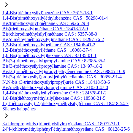
1,4-Bis(triéthoxysilyl)benzène CAS : 2615-18-1
1,4-Bis(triméthoxysilyléthyl)benzène CAS : 58298-01-4
Bis(triméthoxysilyl)méthane CAS : 5926-29-4
Bis(triéthoxysilyl)méthane CAS : 18418-72-9
Bis(chlorodiméthylsilyl)méthane CAS : 5357-38-0
Bis(diméthylméthoxysilyl)mathane CAS : 18297-76-2
1,2-Bis(triméthoxysilyl)éthane CAS : 18406-41-2
1,2-Bis(triéthoxysilyl)éthane CAS : 16068-37-4
1,6-Bis(triméthoxysilyl)hexane CAS : 87135-01-1
Bis[3-(triméthoxysilyl)propyl]amine CAS : 82985-35-1
Bis[3-(triéthoxysilyl)propyl]amine CAS : 13497-18-2
Bis[3-(triméthoxysilyl)propyl]éthylènediamine CAS : 68845-16-9
Bis[3-(triéthoxysilyl)propyl]éthylènediamine CAS : 30858-91-4
N,N-bis (3-triméthoxysilylpropyl)urée CAS : 18418-53-6
Bis(méthyldiéthoxysilylpropyl)amine CAS : 31020-47-0
1,4-Bis(triéthoxysilyléthyl)benzène CAS : 224578-01-2
1,6-Bis(diéthoxyméthylsilyl)hexane CAS : 18536-21-5
1-(Triéthoxysilyl)-2-(diéthoxyméthylsilyl)éthane CAS : 18418-54-7
Silanes halogènes
3-chloropropyltris (triméthylsilyloxy) silane CAS : 18077-31-1
2-[4-(chlorométhyl)phényl]éthyltriméthoxysilane CAS : 68128-25-6