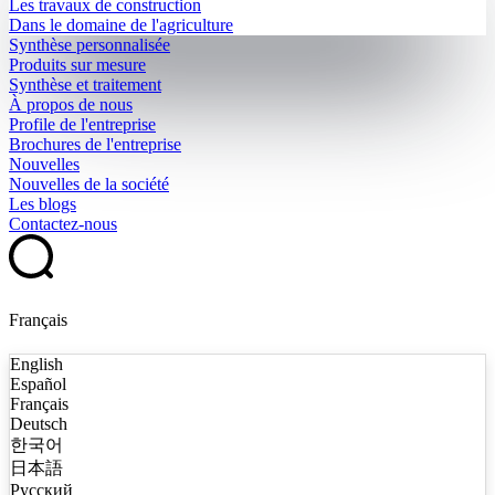
Les travaux de construction
Dans le domaine de l'agriculture
Synthèse personnalisée
Produits sur mesure
Synthèse et traitement
À propos de nous
Profile de l'entreprise
Brochures de l'entreprise
Nouvelles
Nouvelles de la société
Les blogs
Contactez-nous
Français
English
Español
Français
Deutsch
한국어
日本語
Русский