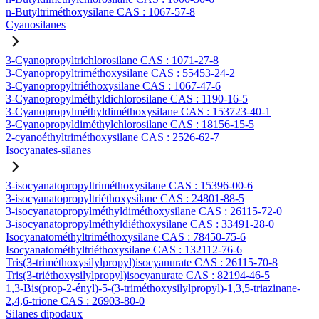
n-Butyltriméthoxysilane CAS : 1067-57-8
Cyanosilanes
3-Cyanopropyltrichlorosilane CAS : 1071-27-8
3-Cyanopropyltriméthoxysilane CAS : 55453-24-2
3-Cyanopropyltriéthoxysilane CAS : 1067-47-6
3-Cyanopropylméthyldichlorosilane CAS : 1190-16-5
3-Cyanopropylméthyldiméthoxysilane CAS : 153723-40-1
3-Cyanopropyldiméthylchlorosilane CAS : 18156-15-5
2-cyanoéthyltriméthoxysilane CAS : 2526-62-7
Isocyanates-silanes
3-isocyanatopropyltriméthoxysilane CAS : 15396-00-6
3-isocyanatopropyltriéthoxysilane CAS : 24801-88-5
3-isocyanatopropylméthyldiméthoxysilane CAS : 26115-72-0
3-isocyanatopropylméthyldiéthoxysilane CAS : 33491-28-0
Isocyanatométhyltriméthoxysilane CAS : 78450-75-6
Isocyanatométhyltriéthoxysilane CAS : 132112-76-6
Tris(3-triméthoxysilylpropyl)isocyanurate CAS : 26115-70-8
Tris(3-triéthoxysilylpropyl)isocyanurate CAS : 82194-46-5
1,3-Bis(prop-2-ényl)-5-(3-triméthoxysilylpropyl)-1,3,5-triazinane-
2,4,6-trione CAS : 26903-80-0
Silanes dipodaux