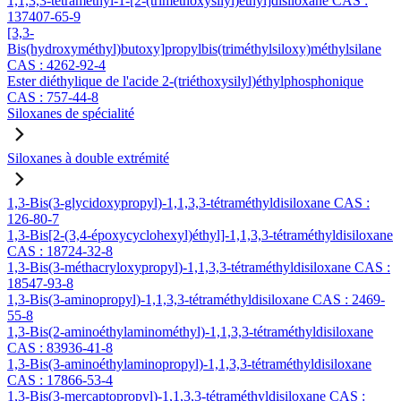
1,1,3,3-tétraméthyl-1-[2-(triméthoxysilyl)éthyl]disiloxane CAS :
137407-65-9
[3,3-
Bis(hydroxyméthyl)butoxy]propylbis(triméthylsiloxy)méthylsilane
CAS : 4262-92-4
Ester diéthylique de l'acide 2-(triéthoxysilyl)éthylphosphonique
CAS : 757-44-8
Siloxanes de spécialité
Siloxanes à double extrémité
1,3-Bis(3-glycidoxypropyl)-1,1,3,3-tétraméthyldisiloxane CAS :
126-80-7
1,3-Bis[2-(3,4-époxycyclohexyl)éthyl]-1,1,3,3-tétraméthyldisiloxane
CAS : 18724-32-8
1,3-Bis(3-méthacryloxypropyl)-1,1,3,3-tétraméthyldisiloxane CAS :
18547-93-8
1,3-Bis(3-aminopropyl)-1,1,3,3-tétraméthyldisiloxane CAS : 2469-
55-8
1,3-Bis(2-aminoéthylaminométhyl)-1,1,3,3-tétraméthyldisiloxane
CAS : 83936-41-8
1,3-Bis(3-aminoéthylaminopropyl)-1,1,3,3-tétraméthyldisiloxane
CAS : 17866-53-4
1,3-Bis(3-mercaptopropyl)-1,1,3,3-tétraméthyldisiloxane CAS :