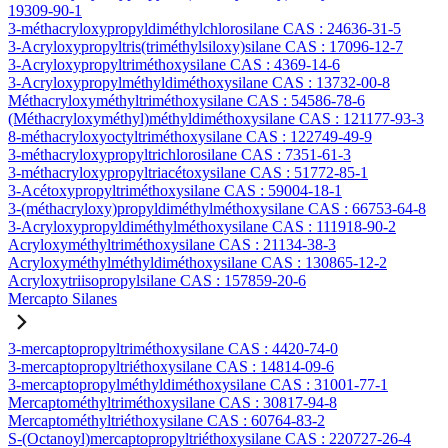
19309-90-1
3-méthacryloxypropyldiméthylchlorosilane CAS : 24636-31-5
3-Acryloxypropyltris(triméthylsiloxy)silane CAS : 17096-12-7
3-Acryloxypropyltriméthoxysilane CAS : 4369-14-6
3-Acryloxypropylméthyldiméthoxysilane CAS : 13732-00-8
Méthacryloxyméthyltriméthoxysilane CAS : 54586-78-6
(Méthacryloxyméthyl)méthyldiméthoxysilane CAS : 121177-93-3
8-méthacryloxyoctyltriméthoxysilane CAS : 122749-49-9
3-méthacryloxypropyltrichlorosilane CAS : 7351-61-3
3-méthacryloxypropyltriacétoxysilane CAS : 51772-85-1
3-Acétoxypropyltriméthoxysilane CAS : 59004-18-1
3-(méthacryloxy)propyldiméthylméthoxysilane CAS : 66753-64-8
3-Acryloxypropyldiméthylméthoxysilane CAS : 111918-90-2
Acryloxyméthyltriméthoxysilane CAS : 21134-38-3
Acryloxyméthylméthyldiméthoxysilane CAS : 130865-12-2
Acryloxytriisopropylsilane CAS : 157859-20-6
Mercapto Silanes
3-mercaptopropyltriméthoxysilane CAS : 4420-74-0
3-mercaptopropyltriéthoxysilane CAS : 14814-09-6
3-mercaptopropylméthyldiméthoxysilane CAS : 31001-77-1
Mercaptométhyltriméthoxysilane CAS : 30817-94-8
Mercaptométhyltriéthoxysilane CAS : 60764-83-2
S-(Octanoyl)mercaptopropyltriéthoxysilane CAS : 220727-26-4