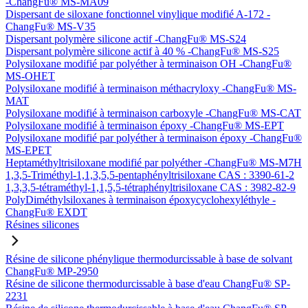
-ChangFu® MS-MA09
Dispersant de siloxane fonctionnel vinylique modifié A-172 -
ChangFu® MS-V35
Dispersant polymère silicone actif -ChangFu® MS-S24
Dispersant polymère silicone actif à 40 % -ChangFu® MS-S25
Polysiloxane modifié par polyéther à terminaison OH -ChangFu®
MS-OHET
Polysiloxane modifié à terminaison méthacryloxy -ChangFu® MS-
MAT
Polysiloxane modifié à terminaison carboxyle -ChangFu® MS-CAT
Polysiloxane modifié à terminaison époxy -ChangFu® MS-EPT
Polysiloxane modifié par polyéther à terminaison époxy -ChangFu®
MS-EPET
Heptaméthyltrisiloxane modifié par polyéther -ChangFu® MS-M7H
1,3,5-Triméthyl-1,1,3,5,5-pentaphényltrisiloxane CAS : 3390-61-2
1,3,3,5-tétraméthyl-1,1,5,5-tétraphényltrisiloxane CAS : 3982-82-9
PolyDiméthylsiloxanes à terminaison époxycyclohexyléthyle -
ChangFu® EXDT
Résines silicones
Résine de silicone phénylique thermodurcissable à base de solvant
ChangFu® MP-2950
Résine de silicone thermodurcissable à base d'eau ChangFu® SP-
2231