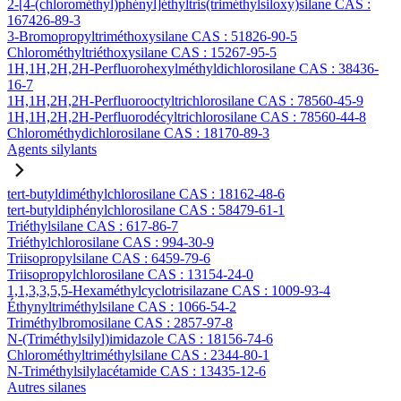
2-[4-(chlorométhyl)phényl]éthyltris(triméthylsiloxy)silane CAS :
167426-89-3
3-Bromopropyltriméthoxysilane CAS : 51826-90-5
Chlorométhyltriéthoxysilane CAS : 15267-95-5
1H,1H,2H,2H-Perfluorohexylméthyldichlorosilane CAS : 38436-
16-7
1H,1H,2H,2H-Perfluorooctyltrichlorosilane CAS : 78560-45-9
1H,1H,2H,2H-Perfluorodécyltrichlorosilane CAS : 78560-44-8
Chlorométhydichlorosilane CAS : 18170-89-3
Agents silylants
tert-butyldiméthylchlorosilane CAS : 18162-48-6
tert-butyldiphénylchlorosilane CAS : 58479-61-1
Triéthylsilane CAS : 617-86-7
Triéthylchlorosilane CAS : 994-30-9
Triisopropylsilane CAS : 6459-79-6
Triisopropylchlorosilane CAS : 13154-24-0
1,1,3,3,5,5-Hexaméthylcyclotrisilazane CAS : 1009-93-4
Éthynyltriméthylsilane CAS : 1066-54-2
Triméthylbromosilane CAS : 2857-97-8
N-(Triméthylsilyl)imidazole CAS : 18156-74-6
Chlorométhyltriméthylsilane CAS : 2344-80-1
N-Triméthylsilylacétamide CAS : 13435-12-6
Autres silanes