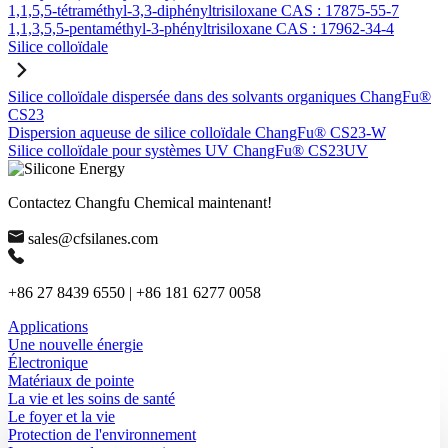
1,1,5,5-tétraméthyl-3,3-diphényltrisiloxane CAS : 17875-55-7
1,1,3,5,5-pentaméthyl-3-phényltrisiloxane CAS : 17962-34-4
Silice colloïdale
Silice colloïdale dispersée dans des solvants organiques ChangFu®
CS23
Dispersion aqueuse de silice colloïdale ChangFu® CS23-W
Silice colloïdale pour systèmes UV ChangFu® CS23UV
Contactez Changfu Chemical maintenant!
sales@cfsilanes.com
+86 27 8439 6550 | +86 181 6277 0058
Applications
Une nouvelle énergie
Électronique
Matériaux de pointe
La vie et les soins de santé
Le foyer et la vie
Protection de l'environnement