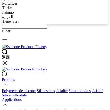
Português
Türkçe
Italiano
العربية
Tiếng Việt
Clear
返回
Produits
Polymères de silicone
Silanes de spécialité
Siloxanes de spécialité
Silice colloïdale
Applications