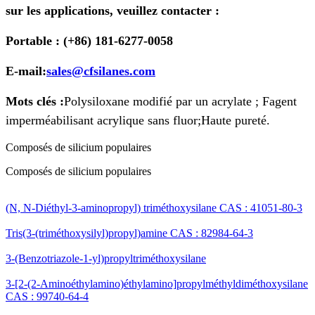
sur les applications, veuillez contacter :
Portable : (+86) 181-6277-0058
E-mail:
sales@cfsilanes.com
Mots clés :
Polysiloxane modifié par un acrylate ; F
agent
imperméabilisant acrylique sans fluor;
Haute pureté.
Composés de silicium populaires
Composés de silicium populaires
(N, N-Diéthyl-3-aminopropyl) triméthoxysilane CAS : 41051-80-3
Tris(3-(triméthoxysilyl)propyl)amine CAS : 82984-64-3
3-(Benzotriazole-1-yl)propyltriméthoxysilane
3-[2-(2-Aminoéthylamino)éthylamino]propylméthyldiméthoxysilane
CAS : 99740-64-4