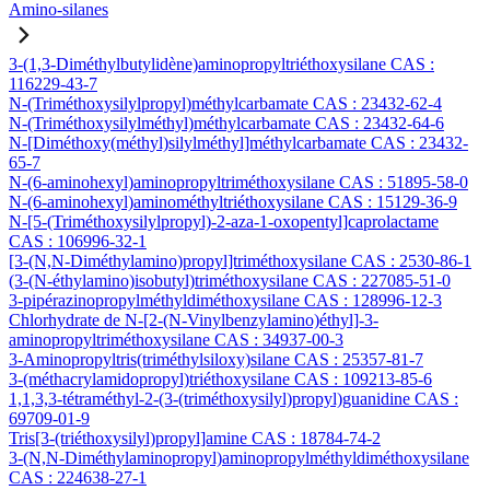
Amino-silanes
3-(1,3-Diméthylbutylidène)aminopropyltriéthoxysilane CAS :
116229-43-7
N-(Triméthoxysilylpropyl)méthylcarbamate CAS : 23432-62-4
N-(Triméthoxysilylméthyl)méthylcarbamate CAS : 23432-64-6
N-[Diméthoxy(méthyl)silylméthyl]méthylcarbamate CAS : 23432-
65-7
N-(6-aminohexyl)aminopropyltriméthoxysilane CAS : 51895-58-0
N-(6-aminohexyl)aminométhyltriéthoxysilane CAS : 15129-36-9
N-[5-(Triméthoxysilylpropyl)-2-aza-1-oxopentyl]caprolactame
CAS : 106996-32-1
[3-(N,N-Diméthylamino)propyl]triméthoxysilane CAS : 2530-86-1
(3-(N-éthylamino)isobutyl)triméthoxysilane CAS : 227085-51-0
3-pipérazinopropylméthyldiméthoxysilane CAS : 128996-12-3
Chlorhydrate de N-[2-(N-Vinylbenzylamino)éthyl]-3-
aminopropyltriméthoxysilane CAS : 34937-00-3
3-Aminopropyltris(triméthylsiloxy)silane CAS : 25357-81-7
3-(méthacrylamidopropyl)triéthoxysilane CAS : 109213-85-6
1,1,3,3-tétraméthyl-2-(3-(triméthoxysilyl)propyl)guanidine CAS :
69709-01-9
Tris[3-(triéthoxysilyl)propyl]amine CAS : 18784-74-2
3-(N,N-Diméthylaminopropyl)aminopropylméthyldiméthoxysilane
CAS : 224638-27-1