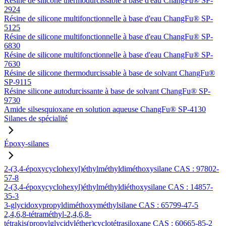
Résine de silicone thermodurcissable à base d'eau ChangFu® SP-
2924
Résine de silicone multifonctionnelle à base d'eau ChangFu® SP-
5125
Résine de silicone multifonctionnelle à base d'eau ChangFu® SP-
6830
Résine de silicone multifonctionnelle à base d'eau ChangFu® SP-
7630
Résine de silicone thermodurcissable à base de solvant ChangFu®
SP-9115
Résine silicone autodurcissante à base de solvant ChangFu® SP-
9730
Amide silsesquioxane en solution aqueuse ChangFu® SP-4130
Silanes de spécialité
Époxy-silanes
2-(3,4-époxycyclohexyl)éthylméthyldiméthoxysilane CAS : 97802-
57-8
2-(3,4-époxycyclohexyl)éthylméthyldiéthoxysilane CAS : 14857-
35-3
3-glycidoxypropyldiméthoxyméthylsilane CAS : 65799-47-5
2,4,6,8-tétraméthyl-2,4,6,8-
tétrakis(propylglycidyléther)cyclotétrasiloxane CAS : 60665-85-2