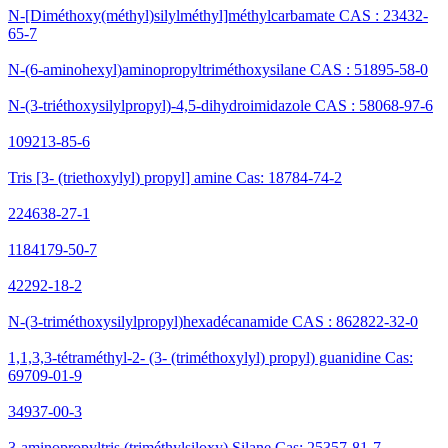
N-[Diméthoxy(méthyl)silylméthyl]méthylcarbamate CAS : 23432-
65-7
N-(6-aminohexyl)aminopropyltriméthoxysilane CAS : 51895-58-0
N-(3-triéthoxysilylpropyl)-4,5-dihydroimidazole CAS : 58068-97-6
109213-85-6
Tris [3- (triethoxylyl) propyl] amine Cas: 18784-74-2
224638-27-1
1184179-50-7
42292-18-2
N-(3-triméthoxysilylpropyl)hexadécanamide CAS : 862822-32-0
1,1,3,3-tétraméthyl-2- (3- (triméthoxylyl) propyl) guanidine Cas:
69709-01-9
34937-00-3
3-aminopropyltris (triméthylsiloxy) Silane Cas: 25357-81-7