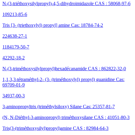
N-(3-triéthoxysilylpropyl)-4,5-dihydroimidazole CAS : 58068-97-6
109213-85-6
Tris [3- (triethoxylyl) propyl] amine Cas: 18784-74-2
224638-27-1
1184179-50-7
42292-18-2
N-(3-triméthoxysilylpropyl)hexadécanamide CAS : 862822-32-0
1,1,3,3-tétraméthyl-2- (3- (triméthoxylyl) propyl) guanidine Cas:
69709-01-9
34937-00-3
3-aminopropyltris (triméthylsiloxy) Silane Cas: 25357-81-7
(N, N-Diéthyl-3-aminopropyl) triméthoxysilane CAS : 41051-80-3
Tris(3-(triméthoxysilyl)propyl)amine CAS : 82984-64-3