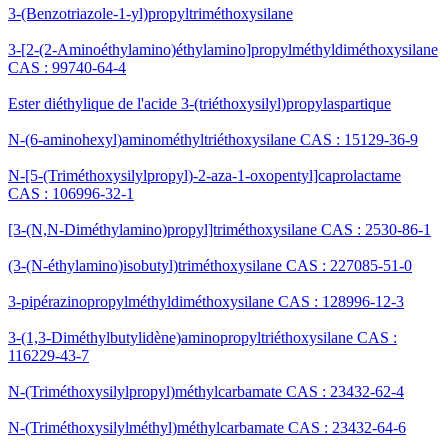
3-(Benzotriazole-1-yl)propyltriméthoxysilane
3-[2-(2-Aminoéthylamino)éthylamino]propylméthyldiméthoxysilane
CAS : 99740-64-4
Ester diéthylique de l'acide 3-(triéthoxysilyl)propylaspartique
N-(6-aminohexyl)aminométhyltriéthoxysilane CAS : 15129-36-9
N-[5-(Triméthoxysilylpropyl)-2-aza-1-oxopentyl]caprolactame
CAS : 106996-32-1
[3-(N,N-Diméthylamino)propyl]triméthoxysilane CAS : 2530-86-1
(3-(N-éthylamino)isobutyl)triméthoxysilane CAS : 227085-51-0
3-pipérazinopropylméthyldiméthoxysilane CAS : 128996-12-3
3-(1,3-Diméthylbutylidène)aminopropyltriéthoxysilane CAS :
116229-43-7
N-(Triméthoxysilylpropyl)méthylcarbamate CAS : 23432-62-4
N-(Triméthoxysilylméthyl)méthylcarbamate CAS : 23432-64-6