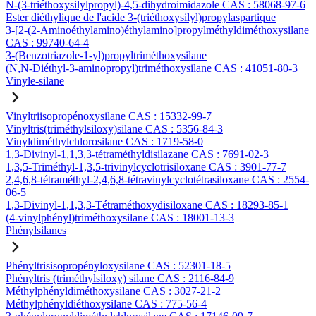
N-(3-triéthoxysilylpropyl)-4,5-dihydroimidazole CAS : 58068-97-6
Ester diéthylique de l'acide 3-(triéthoxysilyl)propylaspartique
3-[2-(2-Aminoéthylamino)éthylamino]propylméthyldiméthoxysilane
CAS : 99740-64-4
3-(Benzotriazole-1-yl)propyltriméthoxysilane
(N,N-Diéthyl-3-aminopropyl)triméthoxysilane CAS : 41051-80-3
Vinyle-silane
Vinyltriisopropénoxysilane CAS : 15332-99-7
Vinyltris(triméthylsiloxy)silane CAS : 5356-84-3
Vinyldiméthylchlorosilane CAS : 1719-58-0
1,3-Divinyl-1,1,3,3-tétraméthyldisilazane CAS : 7691-02-3
1,3,5-Triméthyl-1,3,5-trivinylcyclotrisiloxane CAS : 3901-77-7
2,4,6,8-tétraméthyl-2,4,6,8-tétravinylcyclotétrasiloxane CAS : 2554-
06-5
1,3-Divinyl-1,1,3,3-Tétraméthoxydisiloxane CAS : 18293-85-1
(4-vinylphényl)triméthoxysilane CAS : 18001-13-3
Phénylsilanes
Phényltrisisopropényloxysilane CAS : 52301-18-5
Phényltris (triméthylsiloxy) silane CAS : 2116-84-9
Méthylphényldiméthoxysilane CAS : 3027-21-2
Méthylphényldiéthoxysilane CAS : 775-56-4