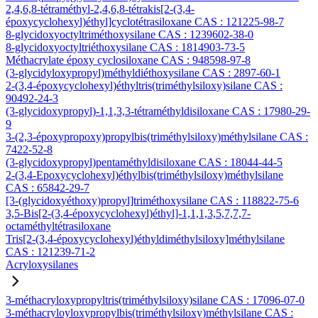
2,4,6,8-tétraméthyl-2,4,6,8-tétrakis[2-(3,4-
époxycyclohexyl)éthyl]cyclotétrasiloxane CAS : 121225-98-7
8-glycidoxyoctyltriméthoxysilane CAS : 1239602-38-0
8-glycidoxyoctyltriéthoxysilane CAS : 1814903-73-5
Méthacrylate époxy cyclosiloxane CAS : 948598-97-8
(3-glycidyloxypropyl)méthyldiéthoxysilane CAS : 2897-60-1
2-(3,4-époxycyclohexyl)éthyltris(triméthylsiloxy)silane CAS :
90492-24-3
(3-glycidoxypropyl)-1,1,3,3-tétraméthyldisiloxane CAS : 17980-29-
9
3-(2,3-époxypropoxy)propylbis(triméthylsiloxy)méthylsilane CAS :
7422-52-8
(3-glycidoxypropyl)pentaméthyldisiloxane CAS : 18044-44-5
2-(3,4-Epoxycyclohexyl)éthylbis(triméthylsiloxy)méthylsilane
CAS : 65842-29-7
[3-(glycidoxyéthoxy)propyl]triméthoxysilane CAS : 118822-75-6
3,5-Bis[2-(3,4-époxycyclohexyl)éthyl]-1,1,1,3,5,7,7,7-
octaméthyltétrasiloxane
Tris[2-(3,4-époxycyclohexyl)éthyldiméthylsiloxy]méthylsilane
CAS : 121239-71-2
Acryloxysilanes
3-méthacryloxypropyltris(triméthylsiloxy)silane CAS : 17096-07-0
3-méthacryloyloxypropylbis(triméthylsiloxy)méthylsilane CAS :