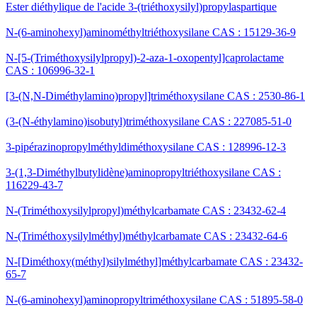
Ester diéthylique de l'acide 3-(triéthoxysilyl)propylaspartique
N-(6-aminohexyl)aminométhyltriéthoxysilane CAS : 15129-36-9
N-[5-(Triméthoxysilylpropyl)-2-aza-1-oxopentyl]caprolactame
CAS : 106996-32-1
[3-(N,N-Diméthylamino)propyl]triméthoxysilane CAS : 2530-86-1
(3-(N-éthylamino)isobutyl)triméthoxysilane CAS : 227085-51-0
3-pipérazinopropylméthyldiméthoxysilane CAS : 128996-12-3
3-(1,3-Diméthylbutylidène)aminopropyltriéthoxysilane CAS :
116229-43-7
N-(Triméthoxysilylpropyl)méthylcarbamate CAS : 23432-62-4
N-(Triméthoxysilylméthyl)méthylcarbamate CAS : 23432-64-6
N-[Diméthoxy(méthyl)silylméthyl]méthylcarbamate CAS : 23432-
65-7
N-(6-aminohexyl)aminopropyltriméthoxysilane CAS : 51895-58-0