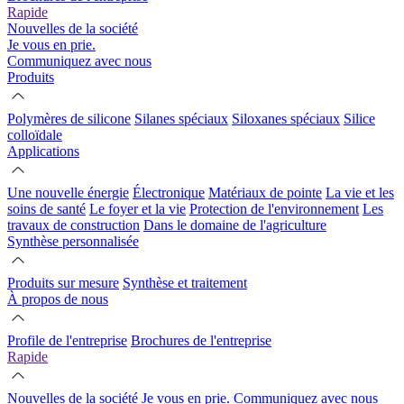
Rapide
Nouvelles de la société
Je vous en prie.
Communiquez avec nous
Produits
Polymères de silicone
Silanes spéciaux
Siloxanes spéciaux
Silice
colloïdale
Applications
Une nouvelle énergie
Électronique
Matériaux de pointe
La vie et les
soins de santé
Le foyer et la vie
Protection de l'environnement
Les
travaux de construction
Dans le domaine de l'agriculture
Synthèse personnalisée
Produits sur mesure
Synthèse et traitement
À propos de nous
Profile de l'entreprise
Brochures de l'entreprise
Rapide
Nouvelles de la société
Je vous en prie.
Communiquez avec nous