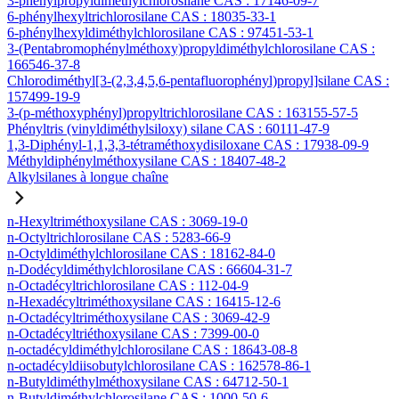
3-phénylpropyldiméthylchlorosilane CAS : 17146-09-7
6-phénylhexyltrichlorosilane CAS : 18035-33-1
6-phénylhexyldiméthylchlorosilane CAS : 97451-53-1
3-(Pentabromophénylméthoxy)propyldiméthylchlorosilane CAS :
166546-37-8
Chlorodiméthyl[3-(2,3,4,5,6-pentafluorophényl)propyl]silane CAS :
157499-19-9
3-(p-méthoxyphényl)propyltrichlorosilane CAS : 163155-57-5
Phényltris (vinyldiméthylsiloxy) silane CAS : 60111-47-9
1,3-Diphényl-1,1,3,3-tétraméthoxydisiloxane CAS : 17938-09-9
Méthyldiphénylméthoxysilane CAS : 18407-48-2
Alkylsilanes à longue chaîne
n-Hexyltriméthoxysilane CAS : 3069-19-0
n-Octyltrichlorosilane CAS : 5283-66-9
n-Octyldiméthylchlorosilane CAS : 18162-84-0
n-Dodécyldiméthylchlorosilane CAS : 66604-31-7
n-Octadécyltrichlorosilane CAS : 112-04-9
n-Hexadécyltriméthoxysilane CAS : 16415-12-6
n-Octadécyltriméthoxysilane CAS : 3069-42-9
n-Octadécyltriéthoxysilane CAS : 7399-00-0
n-octadécyldiméthylchlorosilane CAS : 18643-08-8
n-octadécyldiisobutylchlorosilane CAS : 162578-86-1
n-Butyldiméthylméthoxysilane CAS : 64712-50-1
n-Butyldiméthylchlorosilane CAS : 1000-50-6