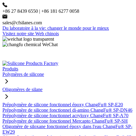
+86 27 8439 6550 | +86 181 6277 0058
sales@cfsilanes.com
Du laboratoire à la vie: changer le monde pour le mieux
Visitez notre site Web chinois
Produits
Polymères de silicone
Oligomères de silane
Prépolymère de silicone fonctionnel époxy ChangFu® SP-E20
Prépolymère de silicone fonctionnel di-amino ChangFu® SP-DN46
Prépolymère de silicone fonctionnel acryloxy ChangFu® SP-A70
Prépolymère de silicone fonctionnel Mercapto ChangFu® SP-SH
Oligomère de siloxane fonctionnel époxy dans l'eau ChangFu® SP-
EW29