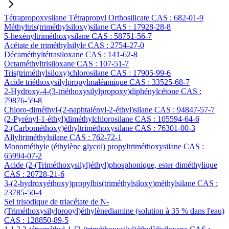
Tétrapropoxysilane Tétrapropyl Orthosilicate CAS : 682-01-9
Méthyltris(triméthylsiloxy)silane CAS : 17928-28-8
5-hexényltriméthoxysilane CAS : 58751-56-7
Acétate de triméthylsilyle CAS : 2754-27-0
Décaméthyltétrasiloxane CAS : 141-62-8
Octaméthyltrisiloxane CAS : 107-51-7
Tris(triméthylsiloxy)chlorosilane CAS : 17905-99-6
Acide triéthoxysilylpropylmaléamique CAS : 33525-68-7
2-Hydroxy-4-(3-triéthoxysilylpropoxy)diphénylcétone CAS :
79876-59-8
Chloro-diméthyl-(2-naphtalényl-2-éthyl)silane CAS : 94847-57-7
(2-Pyrényl-1-éthyl)diméthylchlorosilane CAS : 105594-64-6
2-(Carbométhoxy)éthyltriméthoxysilane CAS : 76301-00-3
Allyltriméthylsilane CAS : 762-72-1
Monométhyle (éthylène glycol) propyltriméthoxysilane CAS :
65994-07-2
Acide (2-(Triméthoxysilyl)éthyl)phosphonique, ester diméthylique
CAS : 20728-21-6
3-(2-hydroxyéthoxy)propylbis(triméthylsiloxy)méthylsilane CAS :
23785-50-4
Sel trisodique de triacétate de N-
(Triméthoxysilylpropyl)éthylènediamine (solution à 35 % dans l'eau)
CAS : 128850-89-5