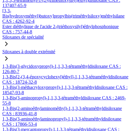
1,1,3,3-tétraméthyl-1-[2-(triméthoxysilyl)éthyl]disiloxane CAS :
137407-65-9
[3,3-
Bis(hydroxyméthyl)butoxy]propylbis(triméthylsiloxy)méthylsilane
CAS : 4262-92-4
Ester diéthylique de l'acide 2-(triéthoxysilyl)éthylphosphonique
CAS : 757-44-8
Siloxanes de spécialité
Siloxanes à double extrémité
1,3-Bis(3-glycidoxypropyl)-1,1,3,3-tétraméthyldisiloxane CAS :
126-80-7
1,3-Bis[2-(3,4-époxycyclohexyl)éthyl]-1,1,3,3-tétraméthyldisiloxane
CAS : 18724-32-8
1,3-Bis(3-méthacryloxypropyl)-1,1,3,3-tétraméthyldisiloxane CAS :
18547-93-8
1,3-Bis(3-aminopropyl)-1,1,3,3-tétraméthyldisiloxane CAS : 2469-
55-8
1,3-Bis(2-aminoéthylaminométhyl)-1,1,3,3-tétraméthyldisiloxane
CAS : 83936-41-8
1,3-Bis(3-aminoéthylaminopropyl)-1,1,3,3-tétraméthyldisiloxane
CAS : 17866-53-4
1,3-Bis(3-mercaptopropyl)-1,1,3,3-tétraméthyldisiloxane CAS :