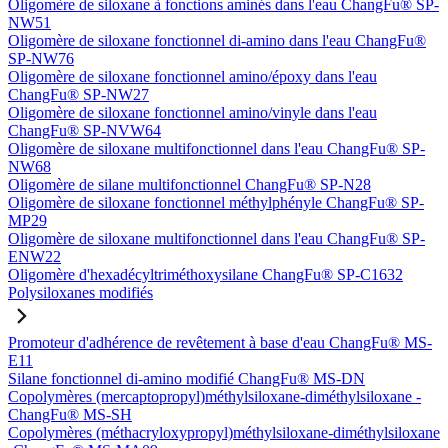
Oligomère de siloxane à fonctions aminés dans l'eau ChangFu® SP-
NW51
Oligomère de siloxane fonctionnel di-amino dans l'eau ChangFu®
SP-NW76
Oligomère de siloxane fonctionnel amino/époxy dans l'eau
ChangFu® SP-NW27
Oligomère de siloxane fonctionnel amino/vinyle dans l'eau
ChangFu® SP-NVW64
Oligomère de siloxane multifonctionnel dans l'eau ChangFu® SP-
NW68
Oligomère de silane multifonctionnel ChangFu® SP-N28
Oligomère de siloxane fonctionnel méthylphényle ChangFu® SP-
MP29
Oligomère de siloxane multifonctionnel dans l'eau ChangFu® SP-
ENW22
Oligomère d'hexadécyltriméthoxysilane ChangFu® SP-C1632
Polysiloxanes modifiés
Promoteur d'adhérence de revêtement à base d'eau ChangFu® MS-
E11
Silane fonctionnel di-amino modifié ChangFu® MS-DN
Copolymères (mercaptopropyl)méthylsiloxane-diméthylsiloxane -
ChangFu® MS-SH
Copolymères (méthacryloxypropyl)méthylsiloxane-diméthylsiloxane