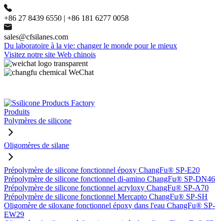
+86 27 8439 6550 | +86 181 6277 0058
sales@cfsilanes.com
Du laboratoire à la vie: changer le monde pour le mieux
Visitez notre site Web chinois
Produits
Polymères de silicone
Oligomères de silane
Prépolymère de silicone fonctionnel époxy ChangFu® SP-E20
Prépolymère de silicone fonctionnel di-amino ChangFu® SP-DN46
Prépolymère de silicone fonctionnel acryloxy ChangFu® SP-A70
Prépolymère de silicone fonctionnel Mercapto ChangFu® SP-SH
Oligomère de siloxane fonctionnel époxy dans l'eau ChangFu® SP-
EW29