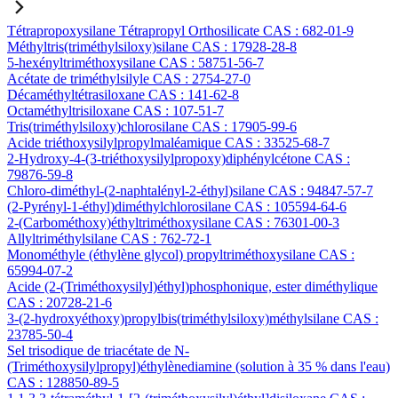
Tétrapropoxysilane Tétrapropyl Orthosilicate CAS : 682-01-9
Méthyltris(triméthylsiloxy)silane CAS : 17928-28-8
5-hexényltriméthoxysilane CAS : 58751-56-7
Acétate de triméthylsilyle CAS : 2754-27-0
Décaméthyltétrasiloxane CAS : 141-62-8
Octaméthyltrisiloxane CAS : 107-51-7
Tris(triméthylsiloxy)chlorosilane CAS : 17905-99-6
Acide triéthoxysilylpropylmaléamique CAS : 33525-68-7
2-Hydroxy-4-(3-triéthoxysilylpropoxy)diphénylcétone CAS :
79876-59-8
Chloro-diméthyl-(2-naphtalényl-2-éthyl)silane CAS : 94847-57-7
(2-Pyrényl-1-éthyl)diméthylchlorosilane CAS : 105594-64-6
2-(Carbométhoxy)éthyltriméthoxysilane CAS : 76301-00-3
Allyltriméthylsilane CAS : 762-72-1
Monométhyle (éthylène glycol) propyltriméthoxysilane CAS :
65994-07-2
Acide (2-(Triméthoxysilyl)éthyl)phosphonique, ester diméthylique
CAS : 20728-21-6
3-(2-hydroxyéthoxy)propylbis(triméthylsiloxy)méthylsilane CAS :
23785-50-4
Sel trisodique de triacétate de N-
(Triméthoxysilylpropyl)éthylènediamine (solution à 35 % dans l'eau)
CAS : 128850-89-5