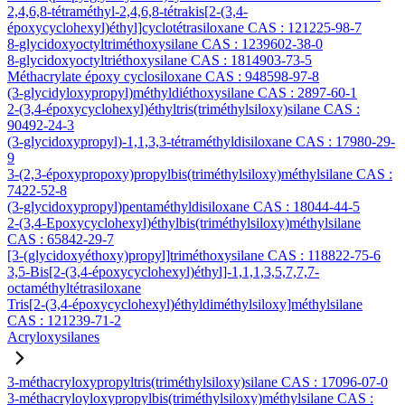
2,4,6,8-tétraméthyl-2,4,6,8-tétrakis[2-(3,4-
époxycyclohexyl)éthyl]cyclotétrasiloxane CAS : 121225-98-7
8-glycidoxyoctyltriméthoxysilane CAS : 1239602-38-0
8-glycidoxyoctyltriéthoxysilane CAS : 1814903-73-5
Méthacrylate époxy cyclosiloxane CAS : 948598-97-8
(3-glycidyloxypropyl)méthyldiéthoxysilane CAS : 2897-60-1
2-(3,4-époxycyclohexyl)éthyltris(triméthylsiloxy)silane CAS :
90492-24-3
(3-glycidoxypropyl)-1,1,3,3-tétraméthyldisiloxane CAS : 17980-29-
9
3-(2,3-époxypropoxy)propylbis(triméthylsiloxy)méthylsilane CAS :
7422-52-8
(3-glycidoxypropyl)pentaméthyldisiloxane CAS : 18044-44-5
2-(3,4-Epoxycyclohexyl)éthylbis(triméthylsiloxy)méthylsilane
CAS : 65842-29-7
[3-(glycidoxyéthoxy)propyl]triméthoxysilane CAS : 118822-75-6
3,5-Bis[2-(3,4-époxycyclohexyl)éthyl]-1,1,1,3,5,7,7,7-
octaméthyltétrasiloxane
Tris[2-(3,4-époxycyclohexyl)éthyldiméthylsiloxy]méthylsilane
CAS : 121239-71-2
Acryloxysilanes
3-méthacryloxypropyltris(triméthylsiloxy)silane CAS : 17096-07-0
3-méthacryloyloxypropylbis(triméthylsiloxy)méthylsilane CAS :