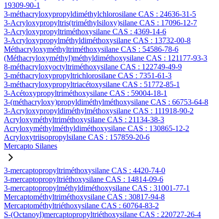
19309-90-1
3-méthacryloxypropyldiméthylchlorosilane CAS : 24636-31-5
3-Acryloxypropyltris(triméthylsiloxy)silane CAS : 17096-12-7
3-Acryloxypropyltriméthoxysilane CAS : 4369-14-6
3-Acryloxypropylméthyldiméthoxysilane CAS : 13732-00-8
Méthacryloxyméthyltriméthoxysilane CAS : 54586-78-6
(Méthacryloxyméthyl)méthyldiméthoxysilane CAS : 121177-93-3
8-méthacryloxyoctyltriméthoxysilane CAS : 122749-49-9
3-méthacryloxypropyltrichlorosilane CAS : 7351-61-3
3-méthacryloxypropyltriacétoxysilane CAS : 51772-85-1
3-Acétoxypropyltriméthoxysilane CAS : 59004-18-1
3-(méthacryloxy)propyldiméthylméthoxysilane CAS : 66753-64-8
3-Acryloxypropyldiméthylméthoxysilane CAS : 111918-90-2
Acryloxyméthyltriméthoxysilane CAS : 21134-38-3
Acryloxyméthylméthyldiméthoxysilane CAS : 130865-12-2
Acryloxytriisopropylsilane CAS : 157859-20-6
Mercapto Silanes
3-mercaptopropyltriméthoxysilane CAS : 4420-74-0
3-mercaptopropyltriéthoxysilane CAS : 14814-09-6
3-mercaptopropylméthyldiméthoxysilane CAS : 31001-77-1
Mercaptométhyltriméthoxysilane CAS : 30817-94-8
Mercaptométhyltriéthoxysilane CAS : 60764-83-2
S-(Octanoyl)mercaptopropyltriéthoxysilane CAS : 220727-26-4