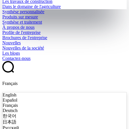
Les travaux de construction
Dans le domaine de l'agriculture
Synthèse personnalisée
Produits sur mesure
Synthèse et traitement
À propos de nous
Profile de l'entreprise
Brochures de l'entreprise
Nouvelles
Nouvelles de la société
Les blogs
Contactez-nous
Français
English
Español
Français
Deutsch
한국어
日本語
Русский