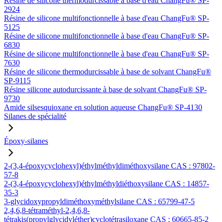
Résine de silicone thermodurcissable à base d'eau ChangFu® SP-
2924
Résine de silicone multifonctionnelle à base d'eau ChangFu® SP-
5125
Résine de silicone multifonctionnelle à base d'eau ChangFu® SP-
6830
Résine de silicone multifonctionnelle à base d'eau ChangFu® SP-
7630
Résine de silicone thermodurcissable à base de solvant ChangFu®
SP-9115
Résine silicone autodurcissante à base de solvant ChangFu® SP-
9730
Amide silsesquioxane en solution aqueuse ChangFu® SP-4130
Silanes de spécialité
Époxy-silanes
2-(3,4-époxycyclohexyl)éthylméthyldiméthoxysilane CAS : 97802-
57-8
2-(3,4-époxycyclohexyl)éthylméthyldiéthoxysilane CAS : 14857-
35-3
3-glycidoxypropyldiméthoxyméthylsilane CAS : 65799-47-5
2,4,6,8-tétraméthyl-2,4,6,8-
tétrakis(propylglycidyléther)cyclotétrasiloxane CAS : 60665-85-2