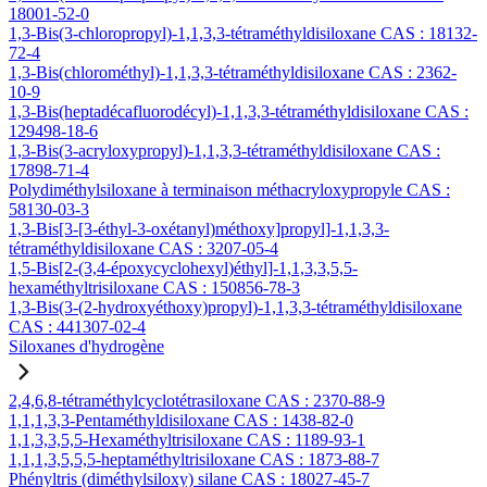
18001-52-0
1,3-Bis(3-chloropropyl)-1,1,3,3-tétraméthyldisiloxane CAS : 18132-
72-4
1,3-Bis(chlorométhyl)-1,1,3,3-tétraméthyldisiloxane CAS : 2362-
10-9
1,3-Bis(heptadécafluorodécyl)-1,1,3,3-tétraméthyldisiloxane CAS :
129498-18-6
1,3-Bis(3-acryloxypropyl)-1,1,3,3-tétraméthyldisiloxane CAS :
17898-71-4
Polydiméthylsiloxane à terminaison méthacryloxypropyle CAS :
58130-03-3
1,3-Bis[3-[3-éthyl-3-oxétanyl)méthoxy]propyl]-1,1,3,3-
tétraméthyldisiloxane CAS : 3207-05-4
1,5-Bis[2-(3,4-époxycyclohexyl)éthyl]-1,1,3,3,5,5-
hexaméthyltrisiloxane CAS : 150856-78-3
1,3-Bis(3-(2-hydroxyéthoxy)propyl)-1,1,3,3-tétraméthyldisiloxane
CAS : 441307-02-4
Siloxanes d'hydrogène
2,4,6,8-tétraméthylcyclotétrasiloxane CAS : 2370-88-9
1,1,1,3,3-Pentaméthyldisiloxane CAS : 1438-82-0
1,1,3,3,5,5-Hexaméthyltrisiloxane CAS : 1189-93-1
1,1,1,3,5,5,5-heptaméthyltrisiloxane CAS : 1873-88-7
Phényltris (diméthylsiloxy) silane CAS : 18027-45-7