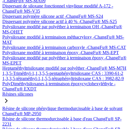
-ChangFu® MS-MA09
Dispersant de siloxane fonctionnel vinylique modifié A-172 -
ChangFu® MS-V35
Dispersant polymère silicone actif -ChangFu® MS-S24
Dispersant polymère silicone actif à 40 % -ChangFu® MS-S25
Polysiloxane modifié par polyéther à terminaison OH -ChangFu®
MS-OHET
Polysiloxane modifié à terminaison méthacryloxy -ChangFu® MS-
MAT
Polysiloxane modifié à terminaison carboxyle -ChangFu® MS-CAT
Polysiloxane modifié à terminaison époxy -ChangFu® MS-EPT
Polysiloxane modifié par polyéther à terminaison époxy -ChangFu®
MS-EPET
Heptaméthyltrisiloxane modifié par polyéther -ChangFu® MS-M7H
1,3,5-Triméthyl-1,1,3,5,5-pentaphényltrisiloxane CAS : 3390-61-2
1,3,3,5-tétraméthyl-1,1,5,5-tétraphényltrisiloxane CAS : 3982-82-9
PolyDiméthylsiloxanes à terminaison époxycyclohexyléthyle -
ChangFu® EXDT
Résines silicones
Résine de silicone phénylique thermodurcissable à base de solvant
ChangFu® MP-2950
Résine de silicone thermodurcissable à base d'eau ChangFu® SP-
2231