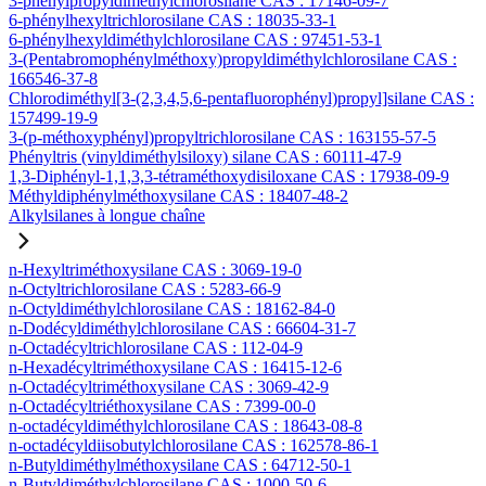
3-phénylpropyldiméthylchlorosilane CAS : 17146-09-7
6-phénylhexyltrichlorosilane CAS : 18035-33-1
6-phénylhexyldiméthylchlorosilane CAS : 97451-53-1
3-(Pentabromophénylméthoxy)propyldiméthylchlorosilane CAS :
166546-37-8
Chlorodiméthyl[3-(2,3,4,5,6-pentafluorophényl)propyl]silane CAS :
157499-19-9
3-(p-méthoxyphényl)propyltrichlorosilane CAS : 163155-57-5
Phényltris (vinyldiméthylsiloxy) silane CAS : 60111-47-9
1,3-Diphényl-1,1,3,3-tétraméthoxydisiloxane CAS : 17938-09-9
Méthyldiphénylméthoxysilane CAS : 18407-48-2
Alkylsilanes à longue chaîne
n-Hexyltriméthoxysilane CAS : 3069-19-0
n-Octyltrichlorosilane CAS : 5283-66-9
n-Octyldiméthylchlorosilane CAS : 18162-84-0
n-Dodécyldiméthylchlorosilane CAS : 66604-31-7
n-Octadécyltrichlorosilane CAS : 112-04-9
n-Hexadécyltriméthoxysilane CAS : 16415-12-6
n-Octadécyltriméthoxysilane CAS : 3069-42-9
n-Octadécyltriéthoxysilane CAS : 7399-00-0
n-octadécyldiméthylchlorosilane CAS : 18643-08-8
n-octadécyldiisobutylchlorosilane CAS : 162578-86-1
n-Butyldiméthylméthoxysilane CAS : 64712-50-1
n-Butyldiméthylchlorosilane CAS : 1000-50-6