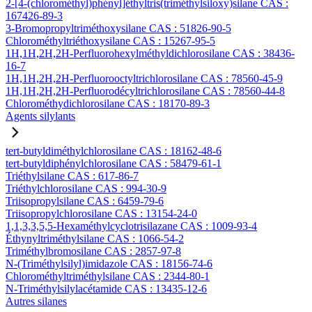
2-[4-(chlorométhyl)phényl]éthyltris(triméthylsiloxy)silane CAS :
167426-89-3
3-Bromopropyltriméthoxysilane CAS : 51826-90-5
Chlorométhyltriéthoxysilane CAS : 15267-95-5
1H,1H,2H,2H-Perfluorohexylméthyldichlorosilane CAS : 38436-
16-7
1H,1H,2H,2H-Perfluorooctyltrichlorosilane CAS : 78560-45-9
1H,1H,2H,2H-Perfluorodécyltrichlorosilane CAS : 78560-44-8
Chlorométhydichlorosilane CAS : 18170-89-3
Agents silylants
tert-butyldiméthylchlorosilane CAS : 18162-48-6
tert-butyldiphénylchlorosilane CAS : 58479-61-1
Triéthylsilane CAS : 617-86-7
Triéthylchlorosilane CAS : 994-30-9
Triisopropylsilane CAS : 6459-79-6
Triisopropylchlorosilane CAS : 13154-24-0
1,1,3,3,5,5-Hexaméthylcyclotrisilazane CAS : 1009-93-4
Éthynyltriméthylsilane CAS : 1066-54-2
Triméthylbromosilane CAS : 2857-97-8
N-(Triméthylsilyl)imidazole CAS : 18156-74-6
Chlorométhyltriméthylsilane CAS : 2344-80-1
N-Triméthylsilylacétamide CAS : 13435-12-6
Autres silanes