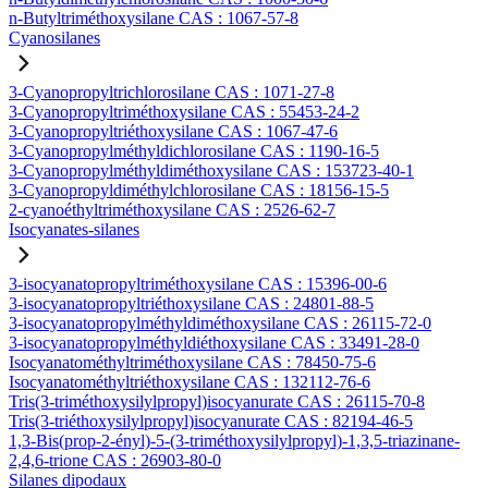
n-Butyltriméthoxysilane CAS : 1067-57-8
Cyanosilanes
3-Cyanopropyltrichlorosilane CAS : 1071-27-8
3-Cyanopropyltriméthoxysilane CAS : 55453-24-2
3-Cyanopropyltriéthoxysilane CAS : 1067-47-6
3-Cyanopropylméthyldichlorosilane CAS : 1190-16-5
3-Cyanopropylméthyldiméthoxysilane CAS : 153723-40-1
3-Cyanopropyldiméthylchlorosilane CAS : 18156-15-5
2-cyanoéthyltriméthoxysilane CAS : 2526-62-7
Isocyanates-silanes
3-isocyanatopropyltriméthoxysilane CAS : 15396-00-6
3-isocyanatopropyltriéthoxysilane CAS : 24801-88-5
3-isocyanatopropylméthyldiméthoxysilane CAS : 26115-72-0
3-isocyanatopropylméthyldiéthoxysilane CAS : 33491-28-0
Isocyanatométhyltriméthoxysilane CAS : 78450-75-6
Isocyanatométhyltriéthoxysilane CAS : 132112-76-6
Tris(3-triméthoxysilylpropyl)isocyanurate CAS : 26115-70-8
Tris(3-triéthoxysilylpropyl)isocyanurate CAS : 82194-46-5
1,3-Bis(prop-2-ényl)-5-(3-triméthoxysilylpropyl)-1,3,5-triazinane-
2,4,6-trione CAS : 26903-80-0
Silanes dipodaux