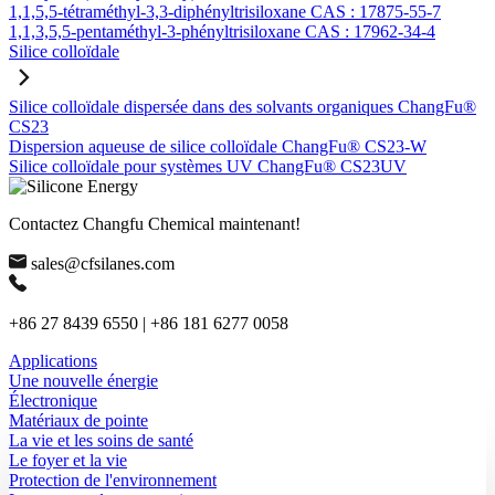
1,1,5,5-tétraméthyl-3,3-diphényltrisiloxane CAS : 17875-55-7
1,1,3,5,5-pentaméthyl-3-phényltrisiloxane CAS : 17962-34-4
Silice colloïdale
Silice colloïdale dispersée dans des solvants organiques ChangFu®
CS23
Dispersion aqueuse de silice colloïdale ChangFu® CS23-W
Silice colloïdale pour systèmes UV ChangFu® CS23UV
Contactez Changfu Chemical maintenant!
sales@cfsilanes.com
+86 27 8439 6550 | +86 181 6277 0058
Applications
Une nouvelle énergie
Électronique
Matériaux de pointe
La vie et les soins de santé
Le foyer et la vie
Protection de l'environnement