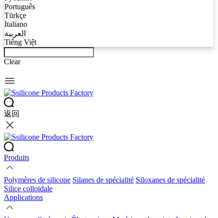
Português
Türkçe
Italiano
العربية
Tiếng Việt
Clear
返回
Produits
Polymères de silicone
Silanes de spécialité
Siloxanes de spécialité
Silice colloïdale
Applications