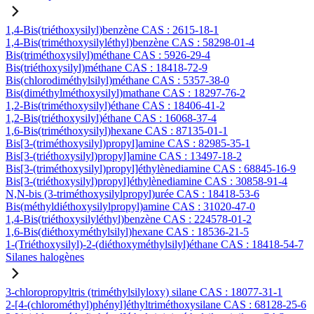
1,4-Bis(triéthoxysilyl)benzène CAS : 2615-18-1
1,4-Bis(triméthoxysilyléthyl)benzène CAS : 58298-01-4
Bis(triméthoxysilyl)méthane CAS : 5926-29-4
Bis(triéthoxysilyl)méthane CAS : 18418-72-9
Bis(chlorodiméthylsilyl)méthane CAS : 5357-38-0
Bis(diméthylméthoxysilyl)mathane CAS : 18297-76-2
1,2-Bis(triméthoxysilyl)éthane CAS : 18406-41-2
1,2-Bis(triéthoxysilyl)éthane CAS : 16068-37-4
1,6-Bis(triméthoxysilyl)hexane CAS : 87135-01-1
Bis[3-(triméthoxysilyl)propyl]amine CAS : 82985-35-1
Bis[3-(triéthoxysilyl)propyl]amine CAS : 13497-18-2
Bis[3-(triméthoxysilyl)propyl]éthylènediamine CAS : 68845-16-9
Bis[3-(triéthoxysilyl)propyl]éthylènediamine CAS : 30858-91-4
N,N-bis (3-triméthoxysilylpropyl)urée CAS : 18418-53-6
Bis(méthyldiéthoxysilylpropyl)amine CAS : 31020-47-0
1,4-Bis(triéthoxysilyléthyl)benzène CAS : 224578-01-2
1,6-Bis(diéthoxyméthylsilyl)hexane CAS : 18536-21-5
1-(Triéthoxysilyl)-2-(diéthoxyméthylsilyl)éthane CAS : 18418-54-7
Silanes halogènes
3-chloropropyltris (triméthylsilyloxy) silane CAS : 18077-31-1
2-[4-(chlorométhyl)phényl]éthyltriméthoxysilane CAS : 68128-25-6