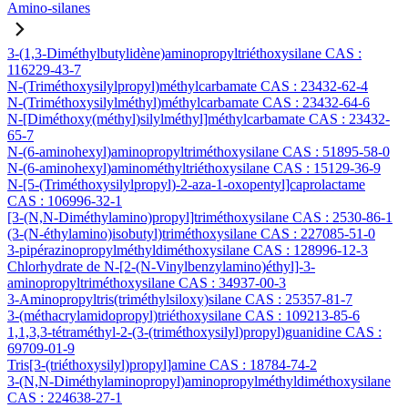
Amino-silanes
3-(1,3-Diméthylbutylidène)aminopropyltriéthoxysilane CAS :
116229-43-7
N-(Triméthoxysilylpropyl)méthylcarbamate CAS : 23432-62-4
N-(Triméthoxysilylméthyl)méthylcarbamate CAS : 23432-64-6
N-[Diméthoxy(méthyl)silylméthyl]méthylcarbamate CAS : 23432-
65-7
N-(6-aminohexyl)aminopropyltriméthoxysilane CAS : 51895-58-0
N-(6-aminohexyl)aminométhyltriéthoxysilane CAS : 15129-36-9
N-[5-(Triméthoxysilylpropyl)-2-aza-1-oxopentyl]caprolactame
CAS : 106996-32-1
[3-(N,N-Diméthylamino)propyl]triméthoxysilane CAS : 2530-86-1
(3-(N-éthylamino)isobutyl)triméthoxysilane CAS : 227085-51-0
3-pipérazinopropylméthyldiméthoxysilane CAS : 128996-12-3
Chlorhydrate de N-[2-(N-Vinylbenzylamino)éthyl]-3-
aminopropyltriméthoxysilane CAS : 34937-00-3
3-Aminopropyltris(triméthylsiloxy)silane CAS : 25357-81-7
3-(méthacrylamidopropyl)triéthoxysilane CAS : 109213-85-6
1,1,3,3-tétraméthyl-2-(3-(triméthoxysilyl)propyl)guanidine CAS :
69709-01-9
Tris[3-(triéthoxysilyl)propyl]amine CAS : 18784-74-2
3-(N,N-Diméthylaminopropyl)aminopropylméthyldiméthoxysilane
CAS : 224638-27-1