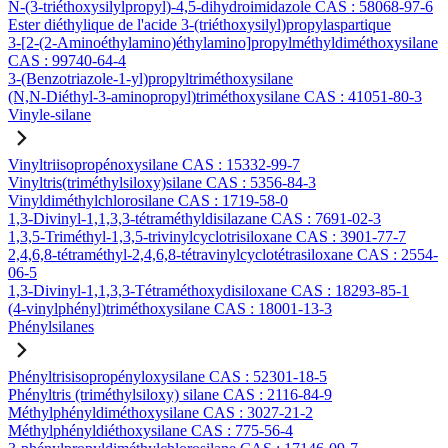
N-(3-triéthoxysilylpropyl)-4,5-dihydroimidazole CAS : 58068-97-6
Ester diéthylique de l'acide 3-(triéthoxysilyl)propylaspartique
3-[2-(2-Aminoéthylamino)éthylamino]propylméthyldiméthoxysilane
CAS : 99740-64-4
3-(Benzotriazole-1-yl)propyltriméthoxysilane
(N,N-Diéthyl-3-aminopropyl)triméthoxysilane CAS : 41051-80-3
Vinyle-silane
Vinyltriisopropénoxysilane CAS : 15332-99-7
Vinyltris(triméthylsiloxy)silane CAS : 5356-84-3
Vinyldiméthylchlorosilane CAS : 1719-58-0
1,3-Divinyl-1,1,3,3-tétraméthyldisilazane CAS : 7691-02-3
1,3,5-Triméthyl-1,3,5-trivinylcyclotrisiloxane CAS : 3901-77-7
2,4,6,8-tétraméthyl-2,4,6,8-tétravinylcyclotétrasiloxane CAS : 2554-
06-5
1,3-Divinyl-1,1,3,3-Tétraméthoxydisiloxane CAS : 18293-85-1
(4-vinylphényl)triméthoxysilane CAS : 18001-13-3
Phénylsilanes
Phényltrisisopropényloxysilane CAS : 52301-18-5
Phényltris (triméthylsiloxy) silane CAS : 2116-84-9
Méthylphényldiméthoxysilane CAS : 3027-21-2
Méthylphényldiéthoxysilane CAS : 775-56-4